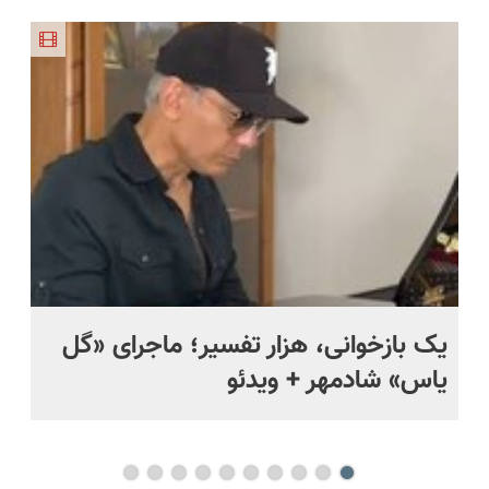
نیکا موتور
کن!😍
ترمیم کننده
EREV وارد
دیجیتاله
رونمایی
23 روزه
بازار ایران
شد!
ساخت!
شد
یک بازخوانی، هزار تفسیر؛ ماجرای «گل
ما
یاس» شادمهر + ویدئو
چی