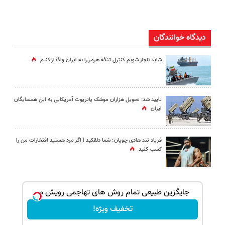
دیدگاه خوانندگان
شاید ناچار شویم کنترل تنگه هرمز را به ایران واگذار کنیم
تایید شد: تحویل هزاران موشک پاتریوت آمریکایی به این همسایگان
ایران
فریاد تند هادی چوپان؛‌ شما دلقکید | اگر مرد هستید افتخارات من را
کسب کنید
بک!
جایگزین طبیعی تمام روش های تهاجمی رویش مو
تخفیف ویژه!