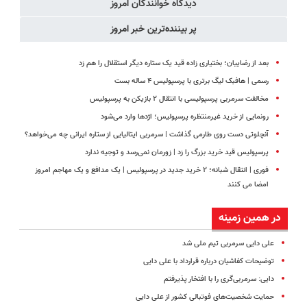
دیدگاه خوانندگان امروز
پر بیننده‌ترین خبر امروز
بعد از رضاییان؛ بختیاری زاده قید یک ستاره دیگر استقلال را هم زد
رسمی | هافبک لیگ برتری با پرسپولیس ۴ ساله بست
مخالفت سرمربی پرسپولیسی با انتقال ۲ بازیکن به پرسپولیس
رونمایی از خرید غیرمنتظره پرسپولیس؛ اژدها وارد می‌شود
آنچلوتی دست روی طارمی گذاشت | سرمربی ایتالیایی از ستاره ایرانی چه می‌خواهد؟
پرسپولیس قید خرید بزرگ را زد | زورمان نمی‌رسد و توجیه ندارد
فوری | انتقال شبانه؛ ۲ خرید جدید در پرسپولیس | یک مدافع و یک مهاجم امروز
امضا می کنند
در همین زمینه
علی دایی سرمربی تیم ملی شد
توضیحات کفاشیان درباره قرارداد با علی دایی
دایی: سرمربی‌گری را با افتخار پذیرفتم
حمایت‌ شخصیت‌های فوتبالی کشور از علی دایی