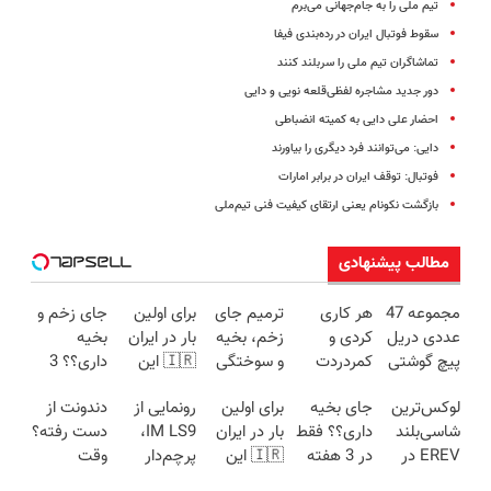
تیم ملی را به جام‌جهانی می‌برم
سقوط فوتبال ایران در رده‌بندی فیفا
تماشاگران تیم ملی را سربلند کنند
دور جدید مشاجره لفظی‌قلعه نویی و دایی
احضار علی دایی به کمیته‌ انضباطی
‌دایی:‌ می‌توانند فرد دیگری را بیاورند
فوتبال: توقف ایران در برابر امارات
بازگشت نکونام یعنی ارتقای کیفیت فنی تیم‌ملی
مطالب پیشنهادی
مجموعه 47
هر کاری
ترمیم جای
برای اولین
جای زخم و
عددی دریل
کردی و
زخم، بخیه
بار در ایران
بخیه
پیچ گوشتی
کمردردت
و سوختگی
🇮🇷 این
داری؟؟ 3
شارژی
درمان نشد؟
فقط در 3
دکتر کرم
هفته‌ای
لوکس‌ترین
جای بخیه
برای اولین
رونمایی از
دندونت از
(تخفیف به
پر کردن
هفته!!😍
ترمیم کننده
محوش کن!
شاسی‌بلند
داری؟؟ فقط
بار در ایران
IM LS9،
دست رفته؟
مدت
پرسشنامه و
23 روزه
EREV در
در 3 هفته
🇮🇷 این
پرچم‌دار
وقت
محدود)
دریافت راه
ساخت!
ایران، توسط
ترمیمش
دکتر کرم
فوق‌لوکس
ایمپلنت
حل