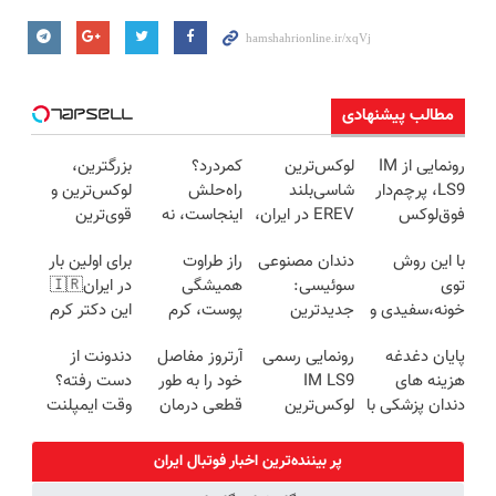
مطالب پیشنهادی
رونمایی از IM
لوکس‌ترین
کمردرد؟
بزرگترین،
LS9، پرچم‌دار
شاسی‌بلند
راه‌حلش
لوکس‌ترین و
فوق‌لوکس
EREV در ایران،
اینجاست، نه
قوی‌ترین
EREV وارد بازار
توسط نیکا
توی داروخونه
شاسی بلند
با این روش
دندان مصنوعی
راز طراوت
برای اولین بار
ایران شد
موتور رونمایی
EREV در در
توی
سوئیسی:
همیشگی
در ایران🇮🇷
شد!
ایران رونمایی
خونه،سفیدی و
جدیدترین
پوست، کرم
این دکتر کرم
شد
زیبایی دندوناتو
فناوری اروپا،
جوانساز جلبک
ترمیم کننده 23
پایان دغدغه
رونمایی رسمی
آرتروز مفاصل
دندونت از
برگردون
سبک و مقاوم |
با 45%تخفیف
روزه ساخت!
هزینه های
IM LS9
خود را به طور
دست رفته؟
(40%off)
پرداخت قسطی
دندان پزشکی با
لوکس‌ترین
قطعی درمان
وقت ایمپلنت
پک سفید
EREV در ایران
کنید!
دیجیتاله
کننده خانگی
◗پرسش‌نامه◖
پر بیننده‌ترین اخبار فوتبال ايران