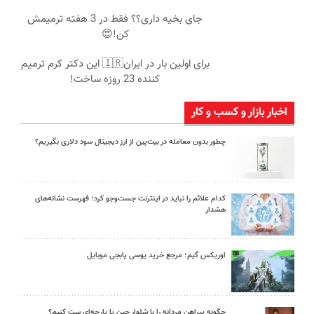
جای بخیه داری؟؟ فقط در 3 هفته ترمیمش
کن!😍
برای اولین بار در ایران🇮🇷 این دکتر کرم ترمیم
کننده 23 روزه ساخت!
اخبار بازار و کسب و کار
چطور بدون معامله در بیت‌پین از ارز دیجیتال سود دلاری بگیریم؟
کدام علائم را نباید در اینترنت جست‌وجو کرد؛ فهرست نشانه‌های
هشدار
اوریکس گیم؛ مرجع خرید یوسی پابجی موبایل
چگونه پیراهن مردانه را با شلوار جین یا پارچه‌ای ست کنیم؟