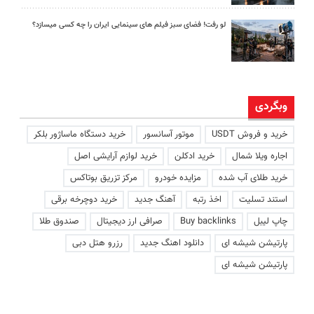
لو رفت! فضای سبز فیلم های سینمایی ایران را چه کسی میسازد؟
وبگردی
خرید و فروش USDT
موتور آسانسور
خرید دستگاه ماساژور بلکر
اجاره ویلا شمال
خرید ادکلن
خرید لوازم آرایشی اصل
خرید طلای آب شده
مزایده خودرو
مرکز تزریق بوتاکس
استند تسلیت
اخذ رتبه
آهنگ جدید
خرید دوچرخه برقی
چاپ لیبل
Buy backlinks
صرافی ارز دیجیتال
صندوق طلا
پارتیشن شیشه ای
دانلود اهنگ جدید
رزرو هتل دبی
پارتیشن شیشه ای