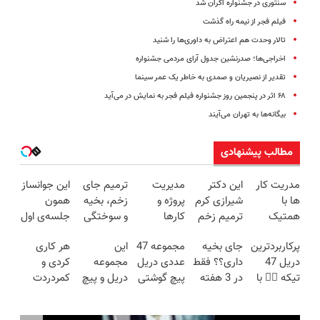
سنتوری در جشنواره اکران شد
فیلم فجر از نیمه راه گذشت
تالار وحدت هم اعتراض به داوری‌ها را شنید
اخراجی‌ها؛ صدرنشین جدول آرای مردمی جشنواره
تقدیر از نصیریان و صمدی به خاطر یک عمر سینما
‪ ۶۸‬اثر در پنجمین روز جشنواره فیلم فجر به نمایش در می‌آید
بیگانه‌ها به تهران می‌آیند
مطالب پیشنهادی
مدریت کار
این دکتر
مدیریت
ترمیم جای
این جوانساز
ها با
شیرازی کرم
پروژه و
زخم، بخیه
همون
همتیک
ترمیم زخم
کارها
و سوختگی
جلسه‌ی اول
ایرانی را
فقط در 3
پوستتو
پرکاربردترین
جای بخیه
مجموعه 47
این
هر کاری
ساخت!!!
هفته!!😍
جوونتر
دریل 47
داری؟؟ فقط
عددی دریل
مجموعه
کردی و
می‌کنه ✨ 2
تیکه 👈🏻 با
در 3 هفته
پیچ گوشتی
دریل و پیچ
کمردردت
سال
کمترین
ترمیمش
شارژی
گوشتی رو با
درمان نشد؟
ماندگاری
قیمت 🔥
کن!😍
(تخفیف به
گارانتی و
پر کردن
داره