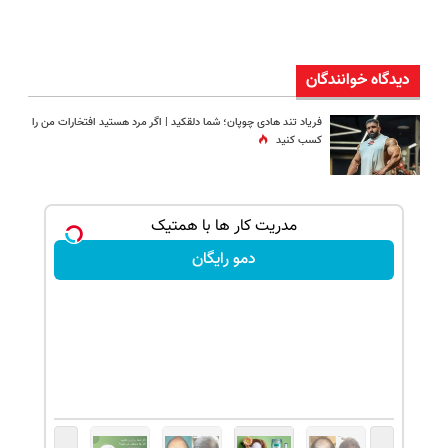
دیدگاه خوانندگان
فریاد تند هادی چوپان؛‌ شما دلقکید | اگر مرد هستید افتخارات من را
کسب کنید
تخفیف به موهات
مدریت کار ها با همتیک
دمو رایگان