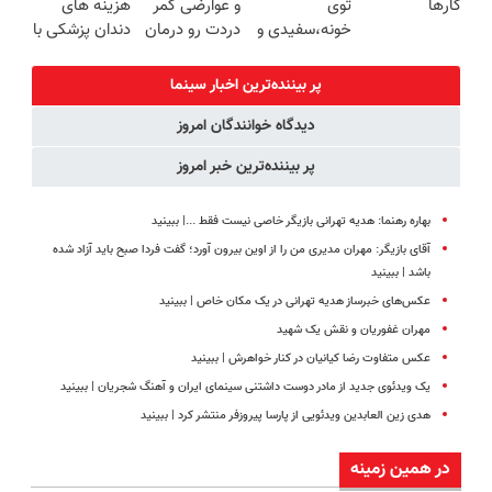
کارها
توی
و عوارضی کمر
هزینه های
ماندگاری داره
((پرسش‌نامه))
خونه،سفیدی و
دردت رو درمان
دندان پزشکی با
زیبایی دندوناتو
کن!
پک سفید
برگردون
(پرسش‌نامه)
کننده خانگی
پر بیننده‌ترین اخبار سینما
(40%off)
دیدگاه خوانندگان امروز
پر بیننده‌ترین خبر امروز
بهاره رهنما: هدیه تهرانی بازیگر خاصی نیست فقط ...|‌ ببینید
آقای بازیگر: مهران مدیری من را از اوین بیرون آورد؛ گفت فردا صبح باید آزاد شده
باشد | ببینید
عکس‌های خبرساز هدیه تهرانی در یک مکان خاص | ببینید
مهران غفوریان و نقش یک شهید
عکس متفاوت رضا کیانیان در کنار خواهرش | ببینید
یک ویدئوی جدید از مادر دوست داشتنی سینمای ایران و آهنگ شجریان | ببینید
هدی زین العابدین ویدئویی از پارسا پیروزفر منتشر کرد |‌ ببینید
در همین زمینه