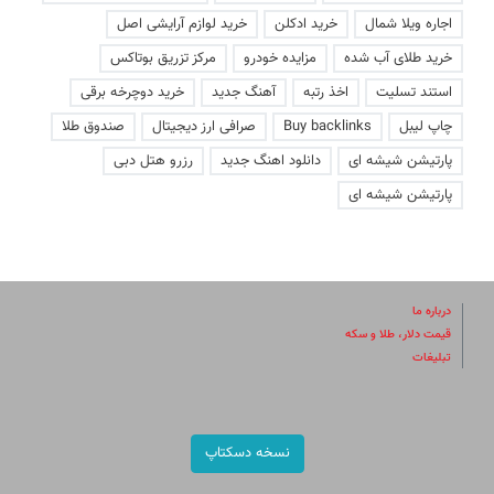
اجاره ویلا شمال
خرید ادکلن
خرید لوازم آرایشی اصل
خرید طلای آب شده
مزایده خودرو
مرکز تزریق بوتاکس
استند تسلیت
اخذ رتبه
آهنگ جدید
خرید دوچرخه برقی
چاپ لیبل
Buy backlinks
صرافی ارز دیجیتال
صندوق طلا
پارتیشن شیشه ای
دانلود اهنگ جدید
رزرو هتل دبی
پارتیشن شیشه ای
درباره ما
قیمت دلار، طلا و سکه
تبلیغات
نسخه دسکتاپ