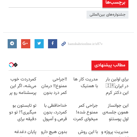
برچسب‌ها
جشنواره‌های بین‌المللی
مطالب پیشنهادی
برای اولین بار
مدریت کار ها
‼️جراحی
کمردردت خوب
در ایران🇮🇷
با همتیک
ممنوع‼️ درمان
می‌شه، اگر این
این دکتر کرم
کمر درد بدون
پرسشنامه رو پر
ترمیم کننده 23
جراحی و دوره
کنی!!
این جوانساز
جراحی کمر
خداحافظی با
تو تابستون بو
روزه ساخت!
نقاهت
همون جلسه‌ی
ممنوع شده!
کمردرد، بدون
میگیری؟! تو دو
اول پوستتو
میخوای کمرت
قرص و آمپول
دقیقه برای
جوونتر می‌کنه
رو در منزل
همیشه
مدیریت پروژه و
با این روش
بدون هیچ دارو
پایان دغدغه
✨ 2 سال
درمان کنی؟
درمانش کن