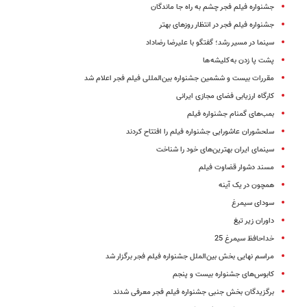
جشنواره فیلم فجر چشم به راه جا ماندگان
جشنواره فیلم فجر در انتظار روزهای بهتر
سینما در مسیر رشد؛ گفتگو با علیرضا رضاداد
پشت پا زدن به کلیشه ها
مقررات بیست و ششمین جشنواره بین‌المللی فیلم فجر اعلام شد
کارگاه ارزیابی فضای مجازی ایرانی
بمب‌های گمنام جشنواره فیلم
سلحشوران عاشورایی جشنواره فیلم را افتتاح کردند
سینمای ایران بهترین‌های خود را شناخت
مسند دشوار قضاوت فیلم
همچون در یک آینه
سودای سیمرغ
داوران زیر تیغ
خداحافظ سیمرغ 25
مراسم نهایی بخش بین‌الملل جشنواره فیلم فجر برگزار شد
کابوس‌های جشنواره بیست و پنجم
برگزیدگان بخش جنبی جشنواره‌ فیلم فجر معرفی شدند