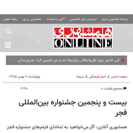
روزنامه همشهری امروز
نیازمندی های همشهری
آگهی و تبلیغات
همشهری تی وی
روابط عمومی ه
این کشور برای نقل‌وانتقال رمزارزها حد و مرز تعیین کرد؛ به‌روزرسانی
قیمت رمزارزها
صفحه اصلی
اخبار فرهنگی
سینما
چهارشنبه ۱۱ بهمن ۱۳۸۵ -
مجموع نظرات: ۰
۱۹:۴۰
بیست و پنجمین جشنواره بین‌المللی
فجر
همشهری آنلاین: اگر می‌خواهید به تماشای فیلم‌های جشنواره فجر