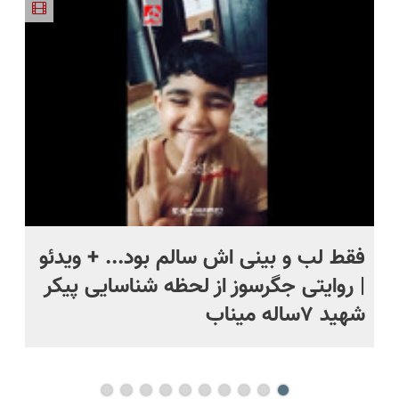
مدت
نصف قیمت
پرسشنامه و
محدود)
بخر!😉
دریافت راه
حل
فقط لب و بینی اش سالم بود... + ویدئو
تا
| روایتی جگرسوز از لحظه شناسایی پیکر
مر
شهید ۷ساله میناب