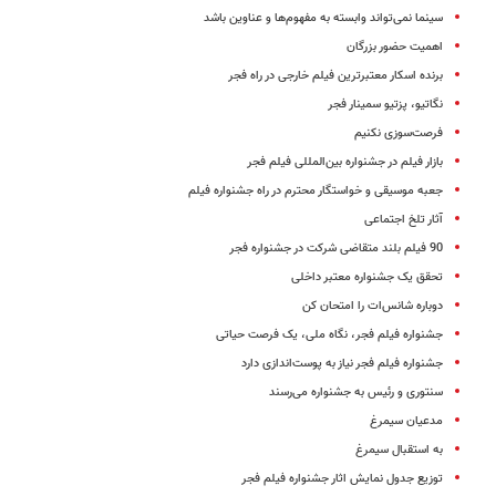
سینما نمی‌تواند وابسته به مفهوم‌ها و عناوین باشد
اهمیت حضور بزرگان
برنده اسکار معتبرترین فیلم خارجی در راه فجر
نگاتیو، پزتیو سمینار فجر
فرصت‌سوزی نکنیم
بازار فیلم در جشنواره بین‌المللی فیلم فجر
جعبه موسیقی و خواستگار محترم در راه جشنواره فیلم
آثار تلخ اجتماعی
90 فیلم بلند متقاضی شرکت در جشنواره فجر
تحقق یک جشنواره معتبر داخلی
دوباره شانس‌ات را امتحان کن
جشنواره فیلم فجر، نگاه ملی، یک فرصت حیاتی
جشنواره فیلم فجر نیاز به پوست‌اندازی دارد
سنتوری و رئیس به جشنواره می‌رسند
مدعیان سیمرغ
به استقبال سیمرغ
توزیع جدول‌ نمایش‌ اثار جشنواره‌ فیلم‌ فجر