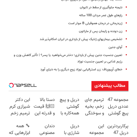
نتیجه جلوگیری از سقط در تایوان
رازهای طول عمر مردان 100 ساله
ژن‌درمانی در درمان هموفیلی B موثر است
زن دونده و زایمان پس از ماراتون
تشخیص بیماریهای ژنتیک پیش از بارداری در ایران امکانپذیر شد
آوای جنین
تعیین جنسیت جنین پیش از بارداری؛ دختر می‌خواهید یا پسر؟ | تأثیر کاهش وزن و
رژیم غذایی بر تعیین جنسیت نوزاد
خطای آی‌وی‌اف: زن استرالیایی نوزاد زوج دیگری را به دنیای آورد
مطالب پیشنهادی
مجموعه 47
ترمیم جای
دریل و پیچ
دستا بالا
این دکتر
عددی دریل
زخم، بخیه
گوشتی
🙌🏻 قیمت
شیرازی کرم
پیچ گوشتی
و سوختگی
همه‌کاره با
و قدرته این
ترمیم زخم
شارژی
فقط در 3
گیربکس
دریل کشته
ایرانی را
پرکاربردترین
این
دریل
دندان
🔧 همه
(تخفیف به
هفته!!😍
هوشمند ⚙️
میده🔥
ساخت!!!
دریل 47
مجموعه
شارژی با
مصنوعی
ابزارهایی که
مدت
(نصف