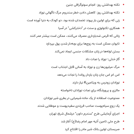
نکته بهداشتی روز: انجام سونوگرافی جنین
نکته بهداشتی روز: کاهش دادن خطر سندروم مرگ ناگهانی نوزاد
زنی که برای اولین بار پیوند تخمدان شده بود، دو کودک به دنیا آورده است
همکاری تکنولوژی و سنت در "دخترکشی" در آسیا
زنانی که قرص ضدبارداری مصرف می‌کنند،‌ ممکن است بیشتر عمر کنند
تایوان ممکن است به زوج‌ها برای بچه‌دار شدن پول بپردازد
بستن لوله‌ها در زنان مشکلات جنسی ایجاد نمی‌کند
گاز خنثی؛ نوزاد را نجات داد
مرگ میلیون‌ها زن و نوزاد به آسانی قابل اجتناب است
اس ام اس جان زنان باردار رواندا را نجات می‌دهد
نوزادان زودرس به ویتامینK نیاز دارند
مالزی و پرورشگاه برای نجات نوزادان ناخواسته
ممنوعیت استفاده از یک ماده شیمیایی در بطری شیر نوزادان
یک زوج سیاه‌پوست صاحب فرزندی سفیدپوست و موطلایی شدند
اجرای آزمایشی طرح "سندرم داون" درشمال شرق تهران
طرح ملی تامین آتیه مهر امام رضا(ع) آغاز شد
صربستان اولین بانک شیر مادر را افتتاح کرد