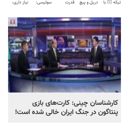
تیکه 👈🏻 با
دریل و پیچ
قدرت
سوئیسی:
نیاز داری،
محدود)
قیمت بازار
کمترین
گوشتی رو با
سوپرمن😉
جدیدترین
توی یه کیف
🔥)
قیمت 🔥
گارانتی و
(مجموعه47عددی
فناوری
جمع شده!
نصف قیمت
با گارانتی
اروپا، سبک
تخفیف به
بخر!😉
تعویض)
و مقاوم |
مدت
پرداخت
محدود
قسطی
کارشناسان چینی: کارت‌های بازی
کا
پنتاگون در جنگ ایران خالی شده است!
در
تا