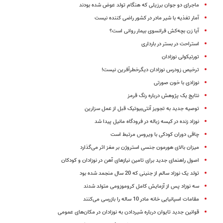
ماجرای دو جوان برزیلی که هنگام تولد عوض شده بودند
آمار تغذیه با شیر مادر در کشور راضی کننده نیست
آیا زن بچه‌کش فرانسوی بیمار روانی است؟
استراحت در بستر در بارداری
تورتیکولی نوزادان
ترخیص زودرس نوزادان دیگرخطرآفرین نیست!
نوزادی با خون صورتی
نتایج یک پژوهش درباره رنگ قرمز
توصیه جدید به تجویز آنتی‌بیوتیک قبل از عمل سزارین
نوزاد زنده در کیسه زباله در فرودگاه مانیل پیدا شد
چاقی دوران کودکی با ویروس مرتبط است
میزان بالای هورمون جنسی استروژن بر مغز اثر می‌گذارد
اصول راهنمای جدید برای تامین نیازهای آهن در نوزادان و کودکان
تولد یک نوزاد سالم از جنینی که 20 سال منجمد شده بود
سه نوزاد پس از آزمایش کامل کروموزومی متولد شدند
مقامات اسپانیایی خانه مادر 10 ساله را بازرسی می‌کنند
قوانین جدید تایوان درباره شیردادن به نوزادان در مکان‌های عمومی