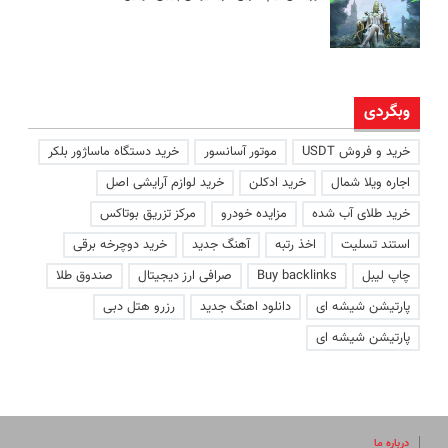
وبگردی
خرید و فروش USDT
موتور آسانسور
خرید دستگاه ماساژور بلکر
اجاره ویلا شمال
خرید ادکلن
خرید لوازم آرایشی اصل
خرید طلای آب شده
مزایده خودرو
مرکز تزریق بوتاکس
استند تسلیت
اخذ رتبه
آهنگ جدید
خرید دوچرخه برقی
چاپ لیبل
Buy backlinks
صرافی ارز دیجیتال
صندوق طلا
پارتیشن شیشه ای
دانلود اهنگ جدید
رزرو هتل دبی
پارتیشن شیشه ای
درباره ما