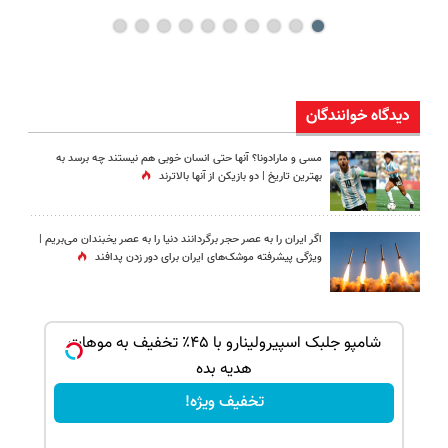
دیدگاه خوانندگان
مسی و مارادونا؟ آنها حتی انسان خوبی هم نیستند چه برسد به
بهترین تاریخ | دو بازیکن از آنها بالاترند
اگر ایران را به عصر حجر برگردانند دنیا را به عصر یخبندان می‌بریم |
ویژگی پیشرفته موشک‌های ایران برای دور زدن پدافند
ک جهت
شامپو جلبک اسپیرولینارو با ۴۵٪ تخفیف به موهات
هدیه بده
تخفیف ویژه!