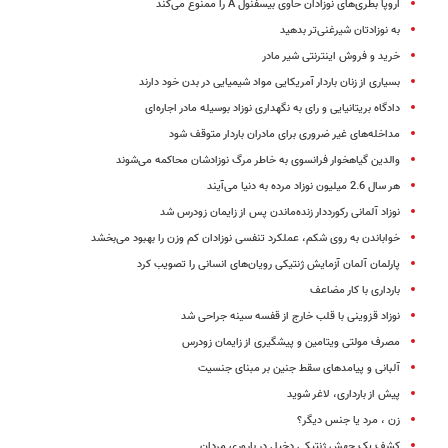
اروپا بطری‌‌های نوزادان حاوی بیسفنول A را ممنوع می‌کند
به نوزادتان شیرغنی‌تر بدهید
خرید و فروش اینترنتی شیر مادر
بسیاری از زنان باردار آمریکایی مواد شیمیایی در بدن خود دارند
دادگاه بریتانیایی و رای به نگهداری نوزاد بوسیله مادر اجاره‌ای
مداخله‌های غیر ضروری برای مادران باردار متوقف شود
والدین گیاهخوار فرانسوی به خاطر مرگ نوزادشان محاکمه می‌شوند
هر سال 2.6 میلیون نوزاد مرده به دنیا می‌آیند
نوزاد آلمانی رکورددار زنده‌ماندن پس از زایمان زودرس شد
خواباندن به روی شکم، عملکرد تنفسی نوزادان کم وزن را بهبود می‌بخشد
پارلمان آلمان آزمایش ژنتیکی رویان‌های انسانی را تصویب کرد
بارداری با کار مضاعف
نوزاد قزوینی با قلب خارج از قفسه سینه جراحی شد
مصرف مولتی ویتامین و پیشگیری از زایمان زودرس
آلبانی و پیامدهای سقط جنین بر مبنای جنسیت
پیش از بارداری، لاغر شوید
زن ، مرد یا جنس دیگر؟
کشف یک جهش ژنتیکی دخیل در باروری مردان