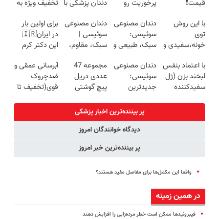
قیمت❗
پرخوریت رو
دندان پزشکی با
تخفیف ویژه به
شکست بده
پک سفید
مدت محدود🔥
با این روش
دندان مصنوعی
دندان مصنوعی
برای اولین بار
کننده خانگی
توی
سوئیسی:
سوئیسی |
در ایران🇮🇷
خونه،سفیدی و
سبک، طبیعی و
سبک، مقاوم،
این دکتر کرم
زیبایی دندوناتو
بدون لقی | 📍
طبیعی! ویزیت
ترمیم کننده 23
با اعتماد بنفس
دندان مصنوعی
مجموعه 47
آبرسانی عمقی و
برگردون
تهران
رایگان+پرداخت
روزه ساخت!
لبخند بزن (ژل
سوئیسی:
عددی دریل
ضدچروک
(40%off)
اقساطی😍
سفیدکننده
جدیدترین
پیچ گوشتی
قوی(تخفیف تا
دندان40%تخفیف)
فناوری اروپا،
شارژی (تخفیف
امشب)
سبک و مقاوم |
به مدت
پر بیننده‌ترین اخبار پزشکی
پرداخت قسطی
محدود)
دیدگاه خوانندگان امروز
پر بیننده‌ترین خبر امروز
واقعا این مکمل‌ها برای مفاصل مفید هستند؟
در همین زمینه
فیبروئیدها ممکن است خطر مرده‌زایی را افزایش دهند