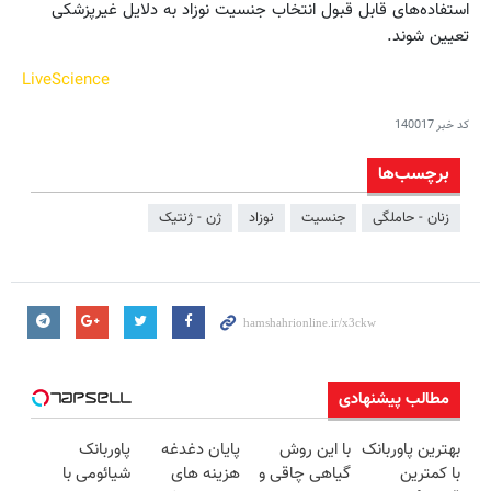
استفاده‌های قابل قبول انتخاب جنسیت نوزاد به دلایل غیرپزشکی
تعیین شوند.
LiveScience
کد خبر
140017
برچسب‌ها
زنان - حاملگی
جنسیت
نوزاد
ژن - ژنتیک
مطالب پیشنهادی
بهترین پاوربانک
با این روش
پایان دغدغه
پاوربانک
با کمترین
گیاهی چاقی و
هزینه های
شیائومی با