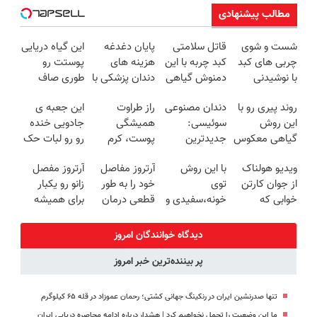
مطالب پیشنهادی
شست و شوی
قاتل سلامتی
پایان دغدغه
این گیاه دریایی
چربی های کبد
کبد چربه با این
هزینه های
پوستت رو
با نوشیدنی
دمنوش گیاهی
دندان پزشکی با
طوری صاف
گیاهی(55%تخفیف)
کبدتو بیمه کن
پک سفید
میکنه انگار
روند پیری رو با
دندان مصنوعی
راز طراوت
این جعبه ی
کننده خانگی
20سال جوون
این روش
سوئیسی:
همیشگی
جادویی خنده
شدی🔥
گیاهی معکوس
جدیدترین
پوست، کرم
رو رو لبات حک
کن
فناوری اروپا،
جوانساز جلبک
میکنه
ویدیو هولناک
با این روش
آرتروز مفاصل
آرتروز مفصل
سبک و مقاوم |
با 45%تخفیف
خرید40%تخفیف
از جوان کارتن
توی
خود را به طور
زانو رو یکبار
پرداخت قسطی
خوابی که
خونه،سفیدی و
قطعی درمان
برای همیشه
میلیاردر شد.
زیبایی دندوناتو
کنید!
درمان کن!
آموزش رایگان
برگردون
◗پرسش‌نامه◖
◗پرسش‌نامه◖
دیدگاه خوانندگان امروز
(40%off)
پر بیننده‌ترین خبر امروز
تنها صدرنشین ایران در رنکینگ جهانی کشتی؛ رحمان عموزاد در قله ۶۵ کیلوگرم
ما این وضعیت را تحمل نخواهیم کرد | هشدار درباره ادامه محاصره دریایی ایران