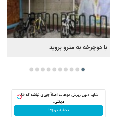
با دوچرخه به مترو بروید
بو
یره...
شاید دلیل ریزش موهات اصلاً چیزی نباشه که فکر
میکنی.
تخفیف ویژه!