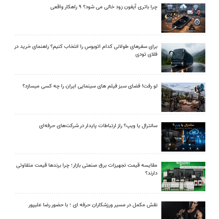
چرا باتری آیفون زود خالی می شود؟ ۹ راهکار واقعی
برای سفرهای طولانی کدام اتوبوس را انتخاب کنیم؟ راهنمای خرید در
فلای تودی
لو رفت! فضای سبز فیلم های سینمایی ایران را چه کسی میسازد؟
سانترال یا ویپ؟ راز ارتباطات پایدار در شرکت‌های حرفه‌ای
مقایسه قیمت تجهیزات برق صنعتی بازار؛ چرا برندها قیمت متفاوتی
دارند؟
نقش مکمل در مسیر ورزشکاران حرفه ای ؛ با حضور رضا علیپور