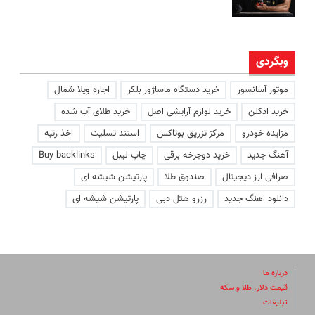
وبگردی
موتور آسانسور
خرید دستگاه ماساژور بلکر
اجاره ویلا شمال
خرید ادکلن
خرید لوازم آرایشی اصل
خرید طلای آب شده
مزایده خودرو
مرکز تزریق بوتاکس
استند تسلیت
اخذ رتبه
آهنگ جدید
خرید دوچرخه برقی
چاپ لیبل
Buy backlinks
صرافی ارز دیجیتال
صندوق طلا
پارتیشن شیشه ای
دانلود اهنگ جدید
رزرو هتل دبی
پارتیشن شیشه ای
درباره ما
قیمت دلار، طلا و سکه
تبلیغات