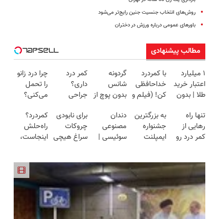
روش‌های انتخاب جنسیت جنین رایج‌تر می‌شود
باورهای عمومی درباره ورزش در دختران
مطالب پیشنهادی
۱ میلیارد
با کمردرد
گردونه
کمر درد
چرا درد زانو
اعتبار خرید
خداحافظی
شانس
داری؟
را تحمل
طلا | بدون
کن! (فیلم و
بدون پوچ از
جراحی
می‌کنی؟
ضامن و
ببین ◀
PS5 تا
نکنید❌ در
خیلی ساده
تنها راه
به بزرگترین
دندان
برای نابودی
کمردرد؟
چک
پرسش‌نامه
آیفون17 و
منزل
درمنزل
رهایی از
جشنواره
مصنوعی
چروکات
راه‌حلش
رو پرکن)
بیت کوین
درمانش کن
درمانش کن
کمر درد رو
ایمپلنت
سوئیسی |
سراغ هیچی
اینجاست،
🔥
(◂پرسش‌نامه)
میدونی؟
تهران سر
سبک،
جز جوانساز
نه توی
بدون نیاز به
بزنید ! |
مقاوم،
جلبک
داروخونه
دارو!
فقط ۲۵
طبیعی!
نرو(تخفیف40%)
(◂پرسش‌نامه)
میلیون !
ویزیت
رایگان+پرداخت
اقساطی😍