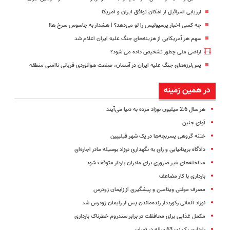
ارزیابی اسرائیل از امکان توافق ایران و آمریکا
چه کسی اخبار پرسپولیس را لو می‌دهد؟ | هشدار به جاسوس سرخ ها!
سهم هر آمریکایی از هزینه‌های جنگ علیه ایران اعلام شد
اراضی ملی چطور تشخیص داده می شود؟
پس‌لرزه‌های جنگ علیه ایران در آسمان، صنعت هوانوردی قربانی ناامنی منطقه
در همین زمینه
هر سال 2.6 میلیون نوزاد مرده به دنیا می‌آیند
آوای جنین
ختنه گروهی پسربچه‌ها در یک شهر فیلیپین
دادگاه بریتانیایی و رای به نگهداری نوزاد بوسیله مادر اجاره‌ای
مداخله‌های غیر ضروری برای مادران باردار متوقف شود
بارداری با کار مضاعف
مصرف مولتی ویتامین و پیشگیری از زایمان زودرس
نوزاد آلمانی رکورددار زنده‌ماندن پس از زایمان زودرس شد
مکمل غذایی برای محافظت در برابر سندروم خطرناک بارداری
بارداری یک زن 63 ساله در تهران