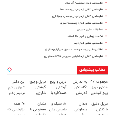
نظرسنجی درباره پنجشنبه آخر سال
نظرسنجی تلفنی از مردم درباره محله‌ها
نظرسنجی تلفنی از مردم درباره محرم وعزاداری
نظرسنجی تلفنی درباره چهارشنبه سوری
تحقیقات سایبر اسپیس
نشست زیبایی و شهر؛ 15 اسفند
نظرسنجی تلفنی درباره بهار
اطلاع رسانی پیوسته و فاصله عمیق خبرگزاری‌ها از آن
نظرسنجی تلفنی از مشترکین سرویس sms همشهری
مطالب پیشنهادی
مجموعه 47
به اندازش
دریل و پیچ
دریل و پیچ
این دکتر
عددی دریل
نگاه نکن
گوشتی
گوشتی
شیرازی کرم
پیچ گوشتی
قدرتش
همه‌کاره با
شارژی
ترمیم زخم
شارژی
درحد هالکه
گیربکس
فوق‌قدرت با
ایرانی را
دریل دقیق
دندان
🦷 سبک و
دندان
🔧 همه
(تخفیف به
😉 (پرداخت
هوشمند ⚙️
کنترل
ساخت!!!
با کنترل
مصنوعی
طبیعی مثل
مصنوعی با
ابزارهایی که
مدت
درب
(نصف
سرعت ⚡