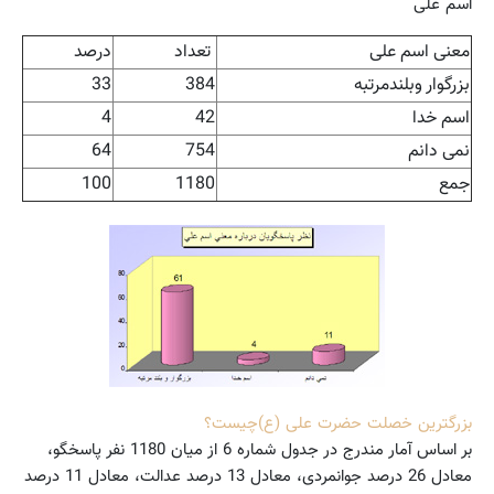
اسم علی
معنی اسم علی
تعداد
درصد
بزرگوار وبلندمرتبه
384
33
اسم خدا
42
4
نمی دانم
754
64
جمع
1180
100
بزرگترین خصلت حضرت علی (ع)چیست؟
بر اساس آمار مندرج در جدول شماره 6 از میان 1180 نفر پاسخگو،
معادل 26 درصد جوانمردی، معادل 13 درصد عدالت، معادل 11 درصد