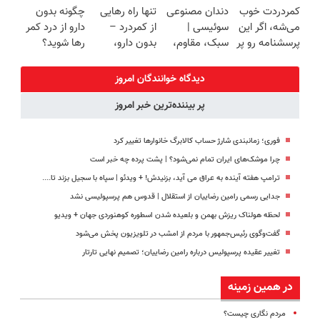
کمردردت خوب
دندان مصنوعی
تنها راه رهایی
چگونه بدون
برگردون
سبک و مقاوم |
(◂پرسش‌نامه)
کننده خانگی
می‌شه، اگر این
سوئیسی |
از کمردرد –
دارو از درد کمر
(40%off)
پرداخت قسطی
پرسشنامه رو پر
سبک، مقاوم،
بدون دارو،
رها شوید؟
کنی!!
طبیعی! ویزیت
بدون جراحی!
(◂پرسش‌نامه
رایگان+پرداخت
«فرم پر کن»
رو پرکن)
دیدگاه خوانندگان امروز
اقساطی😍
پر بیننده‌ترین خبر امروز
فوری؛ زمانبندی‌ شارژ حساب کالابرگ خانوارها تغییر کرد
چرا موشک‌های ایران تمام نمی‌شود؟ | پشت پرده چه خبر است
ترامپ هفته آینده به عراق می آید، بزنیدش! + ویدئو | سپاه با سجیل بزند تا....
جدایی رسمی رامین رضاییان از استقلال | قدوس هم پرسپولیسی نشد
لحظه هولناک ریزش بهمن و بلعیده شدن اسطوره کوهنوردی جهان + ویدیو
گفت‌وگوی رئیس‌جمهور با مردم از امشب در تلویزیون پخش می‌شود
تغییر عقیده پرسپولیس درباره رامین رضاییان؛ تصمیم نهایی تارتار
در همین زمینه
مردم نگاری چیست؟