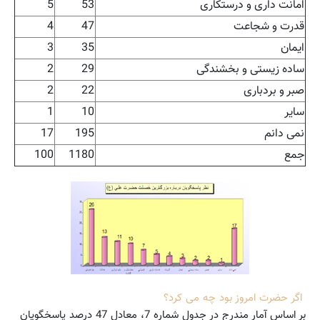
امانت داری و درستکاری
53
5
قدرت و شجاعت
47
4
ایمان
35
3
ساده زیستی و بخشندگی
29
2
صبر و بردباری
22
2
سایر
10
1
نمی دانم
195
17
جمع
1180
100
اگر
حضرت امروز بود چه می کرد؟
بر اساس آمار مندرج در جدول شماره 7، معادل 47 درصد پاسخگویان