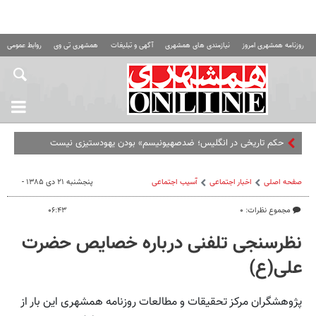
روزنامه همشهری امروز
نیازمندی های همشهری
آگهی و تبلیغات
همشهری تی وی
روابط عمومی ه
محر
صفحه اصلی
اخبار اجتماعی
آسیب اجتماعی
پنجشنبه ۲۱ دی ۱۳۸۵ -
مجموع نظرات: ۰
۰۶:۴۳
نظرسنجی تلفنی درباره خصایص حضرت
علی(ع)
پژوهشگران مرکز تحقیقات و مطالعات روزنامه همشهری این بار از