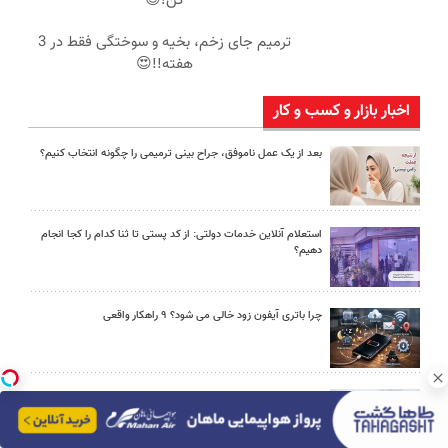
کن!😍
ترمیم جای زخم، بخیه و سوختگی فقط در 3
هفته!!😍
اخبار بازار و کسب و کار
بعد از یک عمل ناموفق، جراح بینی ترمیمی را چگونه انتخاب کنیم؟
استعلام آنلاین خدمات دولتی: از کد پستی تا ثنا کدام را کجا انجام
دهیم؟
چرا باتری آیفون زود خالی می شود؟ ۹ راهکار واقعی
برای سفرهای طولانی کدام اتوبوس را انتخاب کنیم؟ راهنمای خرید در
فلای تودی