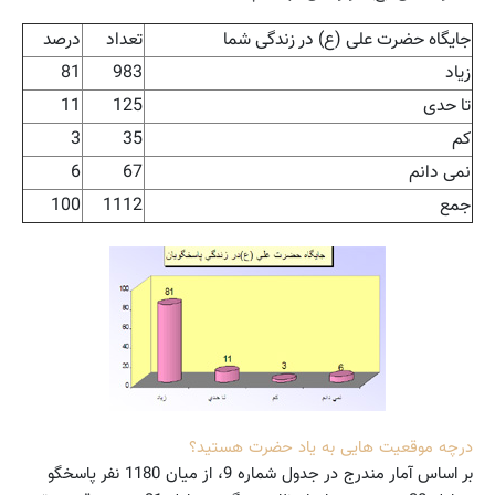
جایگاه حضرت علی (ع) در زندگی شما
تعداد
درصد
زیاد
983
81
تا حدی
125
11
کم
35
3
نمی دانم
67
6
جمع
1112
100
درچه موقعیت هایی به یاد حضرت هستید؟
بر اساس آمار مندرج در جدول شماره 9، از میان 1180 نفر پاسخگو