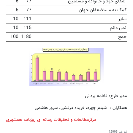
شفای خود و خانواده و مسلمین
77
6
کمک به مستضعفان جهان
77
6
سایر
111
10
نمی دانم
115
10
جمع
1180
100
مدیر طرح: فاطمه یزدانی
همکاران : شبنم چهره، فریده درفشی، سرور هاشمی
مرکزمطالعات و تحقیقات رسانه ای روزنامه همشهری
کد خبر
12993