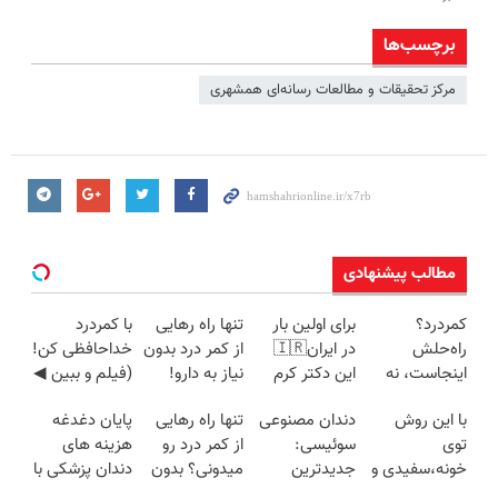
برچسب‌ها
مرکز تحقیقات و مطالعات رسانه‌ای همشهری
مطالب پیشنهادی
کمردرد؟
برای اولین بار
تنها راه رهایی
با کمردرد
راه‌حلش
در ایران🇮🇷
از کمر درد بدون
خداحافظی کن!
اینجاست، نه
این دکتر کرم
نیاز به دارو!
(فیلم و ببین ◀
توی داروخونه
ترمیم کننده 23
(◂پرسش‌نامه)
پرسش‌نامه رو
با این روش
دندان مصنوعی
تنها راه رهایی
پایان دغدغه
روزه ساخت!
پرکن)
توی
سوئیسی:
از کمر درد رو
هزینه های
خونه،سفیدی و
جدیدترین
میدونی؟ بدون
دندان پزشکی با
زیبایی دندوناتو
فناوری اروپا،
نیاز به دارو!
پک سفید