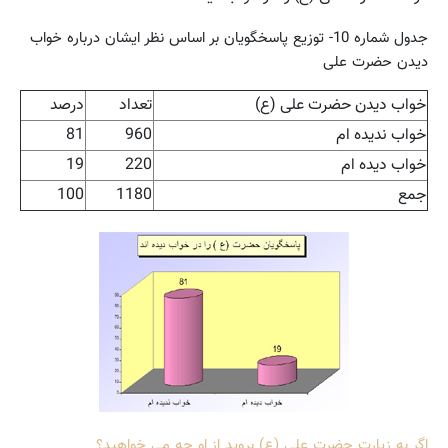
جدول شماره 10- توزیع پاسخگویان بر اساس نظر ایشان درباره خواب
دیدن حضرت علی
خواب دیدن حضرت علی (ع)
تعداد
درصد
خواب ندیده ام
960
81
خواب دیده ام
220
19
جمع
1180
100
اگر به زیارت حضرت علی (ع) بروید از او چه می خواهید؟