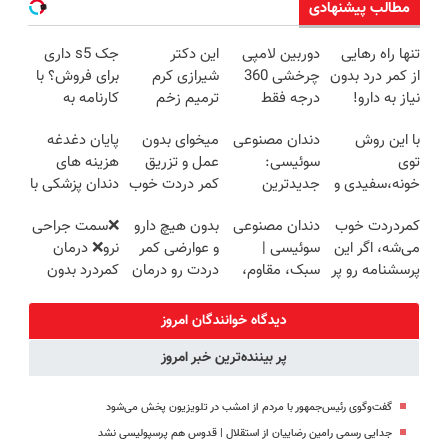
مطالب پیشنهادی
تنها راه رهایی
دوربین لامپی
این دکتر
جک s5 داری
از کمر درد بدون
چرخشی 360
شیرازی کرم
برای فروش؟ با
نیاز به دارو!
درجه فقط
ترمیم زخم
کارنامه به
(◂پرسش‌نامه)
امروز حراج شد
ایرانی را
بهترین قیمت
با این روش
دندان مصنوعی
میخوای بدون
پایان دغدغه
🔥 پرداخت
ساخت!!!
بفروش!
توی
سوئیسی:
عمل و تزریق
هزینه های
درب منزل
خونه،سفیدی و
جدیدترین
کمر دردت خوب
دندان پزشکی با
زیبایی دندوناتو
فناوری اروپا،
شه؟
پک سفید
کمردردت خوب
دندان مصنوعی
بدون هیچ دارو
❌سمت جراحی
برگردون
سبک و مقاوم |
◂پرسش‌نامه رو
کننده خانگی
می‌شه، اگر این
سوئیسی |
و عوارضی کمر
نرو❌ درمان
(40%off)
پرداخت قسطی
پرکن
پرسشنامه رو پر
سبک، مقاوم،
دردت رو درمان
کمردرد بدون
کنی!!
طبیعی! ویزیت
کن!
قرص و دارو
رایگان+پرداخت
(پرسش‌نامه)
دیدگاه خوانندگان امروز
اقساطی😍
پر بیننده‌ترین خبر امروز
گفت‌وگوی رئیس‌جمهور با مردم از امشب در تلویزیون پخش می‌شود
جدایی رسمی رامین رضاییان از استقلال | قدوس هم پرسپولیسی نشد