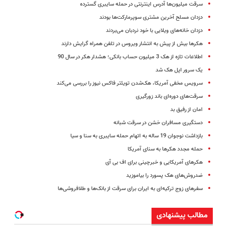
سرقت میلیون‌ها آدرس اینترنتی در حمله سایبری گسترده
دزدان مسلح آخرین مشتری سوپرمارکت‌ها بودند
دزدان خانه‌های ویلایی با خود نردبان می‌بردند
هکرها بیش از پیش به انتشار ویروس در تلفن‌ همراه گرایش دارند
اطلاعات تازه از هک 3 میلیون حساب بانکی؛ هشدار هکر در سال 90
یک سرور اپل هک شد
سرویس مخفی آمریکا، هک‌شدن تویئتر فاکس نیوز را بررسی می‌کند
سرقت‌های دوره‌ای باند زورگیری
امان از رفیق بد
دستگیری مسافران خشن در سرقت شبانه
بازداشت نوجوان 19 ساله به اتهام حمله سایبری به سنا و سیا
حمله مجدد هکرها به سنای آمریکا
هکرهای آمریکایی و خبرچینی برای اف بی آی
ضد‌روش‌های هک پسورد را بیاموزید
سفرهای زوج ترکیه‌ای به ایران برای سرقت از بانک‌ها و طلافروشی‌ها
مطالب پیشنهادی