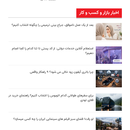
اخبار بازار و کسب و کار
بعد از یک عمل ناموفق، جراح بینی ترمیمی را چگونه انتخاب کنیم؟
استعلام آنلاین خدمات دولتی: از کد پستی تا ثنا کدام را کجا انجام
دهیم؟
چرا باتری آیفون زود خالی می شود؟ ۹ راهکار واقعی
برای سفرهای طولانی کدام اتوبوس را انتخاب کنیم؟ راهنمای خرید در
فلای تودی
لو رفت! فضای سبز فیلم های سینمایی ایران را چه کسی میسازد؟