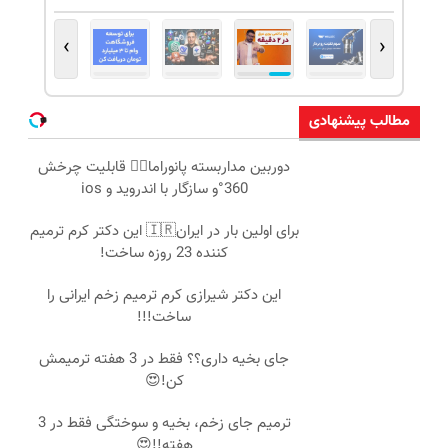
›
‹
مطالب پیشنهادی
دوربین مداربسته پانوراما👈🏻 قابلیت چرخش
360°و سازگار با اندروید و ios
برای اولین بار در ایران🇮🇷 این دکتر کرم ترمیم
کننده 23 روزه ساخت!
این دکتر شیرازی کرم ترمیم زخم ایرانی را
ساخت!!!
جای بخیه داری؟؟ فقط در 3 هفته ترمیمش
کن!😍
ترمیم جای زخم، بخیه و سوختگی فقط در 3
هفته!!😍