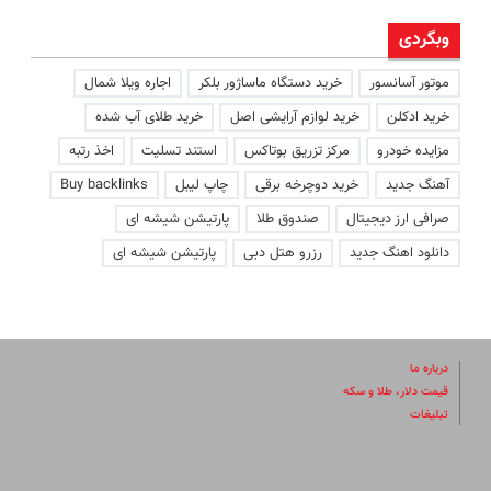
وبگردی
موتور آسانسور
خرید دستگاه ماساژور بلکر
اجاره ویلا شمال
خرید ادکلن
خرید لوازم آرایشی اصل
خرید طلای آب شده
مزایده خودرو
مرکز تزریق بوتاکس
استند تسلیت
اخذ رتبه
آهنگ جدید
خرید دوچرخه برقی
چاپ لیبل
Buy backlinks
صرافی ارز دیجیتال
صندوق طلا
پارتیشن شیشه ای
دانلود اهنگ جدید
رزرو هتل دبی
پارتیشن شیشه ای
درباره ما
قیمت دلار، طلا و سکه
تبلیغات