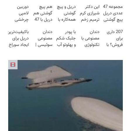
مجموعه 47
این دکتر
دریل و پیچ
هم پیچ
دوربین
عددی دریل
شیرازی کرم
گوشتی
گوشتی هم
لامپی
پیچ گوشتی
ترمیم زخم
همه‌کاره با
دریل با 47
چرخشی
شارژی
ایرانی را
گیربکس
تیکه
360 درجه
207 داری
دندان
با پودر
دندان
باکیفیت‌ترین
(تخفیف به
ساخت!!!
هوشمند ⚙️
کاربردی! تا
فقط امروز
برای
مصنوعی با
جلبک شکم
مصنوعی
دریل برای
مدت
(نصف
تخفیف داره
حراج شد🔥
فروش؟ با
تکنولوژی
و پهلوتو آب
سوئیسی |
ایجاد سوراخ
محدود)
قیمت بازار
بخرش!🔥
پرداخت
کارنامه به
دیجیتال
کن و مانکن
سبک،
😱
🔥)
درب منزل
بهترین
سوئیسی
شو(تخفیف
مقاوم،
قیمت
🇨🇭
تا امشب)
طبیعی!
بفروش!
ویزیت
رایگان+پرداخت
اقساطی😍