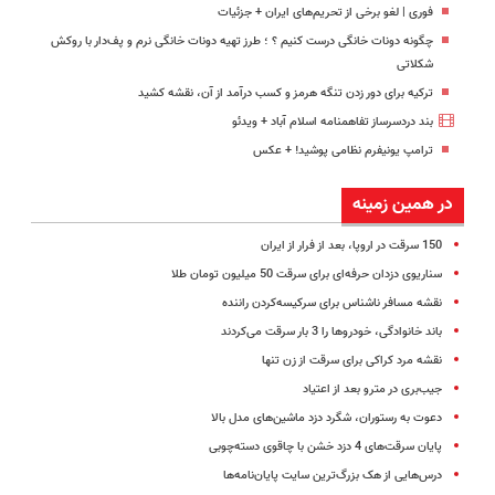
فوری | لغو برخی از تحریم‌های ایران + جزئیات
چگونه دونات خانگی درست کنیم ؟ ؛ طرز تهیه دونات خانگی نرم و پف‌دار با روکش
شکلاتی
ترکیه برای دور زدن تنگه هرمز و کسب درآمد از آن، نقشه کشید
بند دردسرساز تفاهمنامه اسلام آباد + ویدئو
ترامپ یونیفرم نظامی پوشید‍! + عکس
در همین زمینه
150 سرقت در اروپا، بعد از فرار از ایران
سناریوی دزدان حرفه‌ای برای سرقت 50 میلیون تومان طلا
نقشه مسافر ناشناس برای سرکیسه‌کردن راننده
باند خانوادگی، خودروها را 3 بار سرقت می‌کردند
نقشه مرد کراکی برای سرقت از زن تنها
جیب‌بری در مترو بعد از اعتیاد
دعوت به رستوران، شگرد دزد ماشین‌های مدل بالا
پایان سرقت‌های 4 دزد خشن با چاقوی دسته‌چوبی
درس‌هایی از هک بزرگ‌ترین سایت پایان‌نامه‌ها