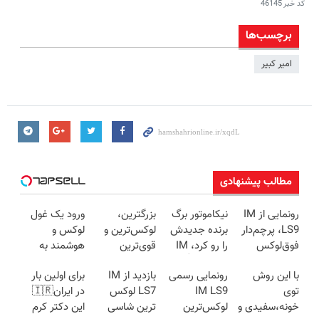
کد خبر
46145
برچسب‌ها
امیر کبیر
مطالب پیشنهادی
رونمایی از IM
نیکاموتور برگ
بزرگترین،
ورود یک غول
LS9، پرچم‌دار
برنده جدیدش
لوکس‌ترین و
لوکس و
فوق‌لوکس
را رو کرد، IM
قوی‌ترین
هوشمند به
EREV وارد بازار
LS9 رسماً وارد
شاسی بلند
ایران، IM LS9
با این روش
رونمایی رسمی
بازدید از IM
برای اولین بار
ایران شد
بازار ایران شد
EREV در در
رسماً رونمایی
توی
IM LS9
LS7 لوکس
در ایران🇮🇷
ایران رونمایی
شد
خونه،سفیدی و
لوکس‌ترین
ترین شاسی
این دکتر کرم
شد