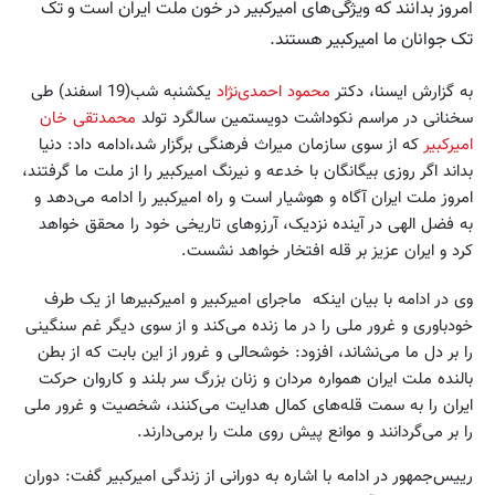
امروز بدانند که ویژگی‌های امیرکبیر در خون ملت ایران است و تک
تک جوانان ما امیرکبیر هستند.
به گزارش ایسنا، دکتر
محمود احمدی‌نژاد
یکشنبه شب(19 اسفند) طی
سخنانی در مراسم نکوداشت دویستمین سالگرد تولد
محمدتقی خان
امیرکبیر
که از سوی سازمان میراث فرهنگی برگزار شد،ادامه داد: دنیا
بداند اگر روزی بیگانگان با خدعه و نیرنگ امیرکبیر را از ملت ما گرفتند،
امروز ملت ایران آگاه و هوشیار است و راه امیرکبیر را ادامه می‌دهد و
به فضل الهی در آینده نزدیک، آرزوهای تاریخی خود را محقق خواهد
کرد و ایران عزیز بر قله افتخار خواهد نشست.
وی در ادامه با بیان اینکه ماجرای امیرکبیر و امیرکبیرها از یک طرف
خودباوری و غرور ملی را در ما زنده می‌کند و از سوی دیگر غم سنگینی
را بر دل ما می‌نشاند، افزود: خوشحالی و غرور از این بابت که از بطن
بالنده ملت ایران همواره مردان و زنان بزرگ سر بلند و کاروان حرکت
ایران را به سمت قله‌های کمال هدایت می‌کنند، شخصیت و غرور ملی
را بر می‌گردانند و موانع پیش روی ملت را برمی‌دارند.
رییس‌جمهور در ادامه با اشاره به دورانی از زندگی امیرکبیر گفت: دوران