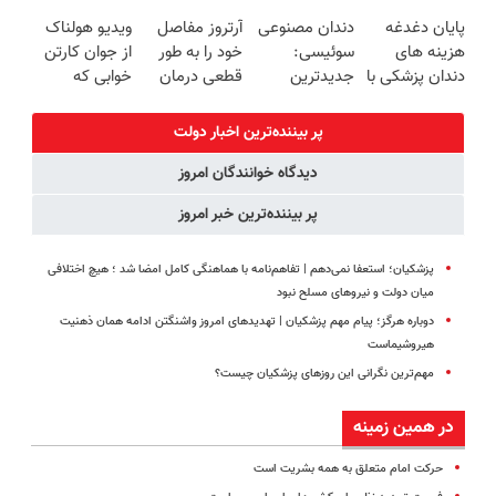
زیبایی دندوناتو
EREV در ایران
بلند برقی ایران
ترمیم کننده 23
پایان دغدغه
دندان مصنوعی
آرتروز مفاصل
ویدیو هولناک
برگردون
در باشگاه
روزه ساخت!
هزینه های
سوئیسی:
خود را به طور
از جوان کارتن
(40%off)
انقلاب
دندان پزشکی با
جدیدترین
قطعی درمان
خوابی که
پک سفید
فناوری اروپا،
کنید!
میلیاردر شد.
کننده خانگی
سبک و مقاوم |
◗پرسش‌نامه◖
آموزش رایگان
پر بیننده‌ترین اخبار دولت
پرداخت قسطی
دیدگاه خوانندگان امروز
پر بیننده‌ترین خبر امروز
پزشکیان؛ استعفا نمی‌دهم | تفاهم‌نامه با هماهنگی کامل امضا شد ؛ هیچ اختلافی
میان دولت و نیروهای مسلح نبود
دوباره هرگز؛ پیام مهم پزشکیان | تهدیدهای امروز واشنگتن ادامه همان ذهنیت
هیروشیماست
مهم‌ترین نگرانی‌ این روزهای پزشکیان چیست؟
در همین زمینه
حرکت امام متعلق به همه بشریت است