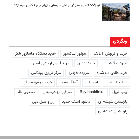
لو رفت! فضای سبز فیلم های سینمایی ایران را چه کسی میسازد؟
وبگردی
خرید و فروش USDT
موتور آسانسور
خرید دستگاه ماساژور بلکر
اجاره ویلا شمال
خرید ادکلن
خرید لوازم آرایشی اصل
خرید طلای آب شده
مزایده خودرو
مرکز تزریق بوتاکس
استند تسلیت
اخذ رتبه
آهنگ جدید
خرید دوچرخه برقی
چاپ لیبل
Buy backlinks
صرافی ارز دیجیتال
صندوق طلا
پارتیشن شیشه ای
دانلود اهنگ جدید
رزرو هتل دبی
پارتیشن شیشه ای