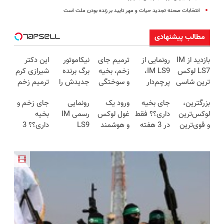
انتخابات صحنه تجدید حیات و مهر تایید بر زنده بودن ملت است
مطالب پیشنهادی
بازدید از IM
رونمایی از
ترمیم جای
نیکاموتور
این دکتر
LS7 لوکس
IM LS9،
زخم، بخیه
برگ برنده
شیرازی کرم
ترین شاسی
پرچم‌دار
و سوختگی
جدیدش را
ترمیم زخم
بلند برقی
فوق‌لوکس
فقط در 3
رو کرد، IM
ایرانی را
بزرگترین،
جای بخیه
ورود یک
رونمایی
جای زخم و
ایران در
EREV وارد
هفته!!😍
LS9 رسماً
ساخت!!!
لوکس‌ترین
داری؟؟ فقط
غول لوکس
رسمی IM
بخیه
باشگاه
بازار ایران
وارد بازار
و قوی‌ترین
در 3 هفته
و هوشمند
LS9
داری؟؟ 3
انقلاب
شد
ایران شد
شاسی بلند
ترمیمش
به ایران، IM
لوکس‌ترین
هفته‌ای
EREV در
کن!😍
LS9 رسماً
EREV در
محوش کن!
در ایران
رونمایی شد
ایران
رونمایی شد