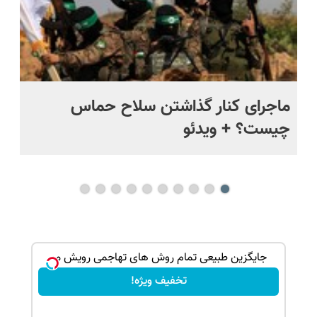
ه
ماجرای کنار گذاشتن سلاح حماس
چط
چیست؟ + ویدئو
هک
ک جهت
جایگزین طبیعی تمام روش های تهاجمی رویش مو
تخفیف ویژه!