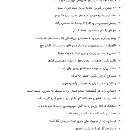
فرصت تجدید نظر برای کشورهای اروپایی مهیاست
۲۲‬ بهمن بزرگترین حادثه تاریخ ملت ایران است
سخنان رییس‌جمهوری در جمع راهپیمایان 22 بهمن
رییس‌جمهوری برای دفاع از بودجه به مجلس رفت
جوانان را باور و به آنان اعتماد کنیم
پیام رییس‌جمهوری به همایش بین‌المللی زنان مسلمان اندیشمند
اظهارات رئیس‌جمهوری در دیدار مسوولان و دست‌اندرکاران حج
مشروح سخنان رئیس جمهور در شبکه یک سیما
تأکید رئیس‌جمهور بر ایجاد تحول در نظام مهندسی کشور
ملت ایران در عرصه هسته‌ای پیروز نهایی است
مشروح گزارش رئیس جمهور به مردم
واکنش صاحبنظران به اظهارات رئیس‌جمهور
احمدی نژاد: هر قطعنامه جدید علیه ایران، شلیک به شورای امنیت است ‬
احمدی‌نژاد: قطع روابط واشنگتن با تهران به ضرر آمریکایی‌ها است
جنایات در غزه، رژیم رو به افول صهیونستی را نجات نخواهد داد
همایش پاسداشت امیرکبیر در سعدآباد
احمدی نژاد از اولویت های کاری دولت در سال 87 گفت
دیدار دبیرکل اوپک با رئیس جمهور