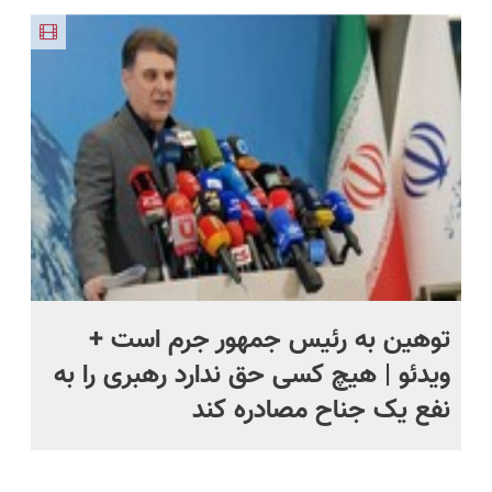
محافظ
کن!😍
انواع
مقاوم،
محوش کن!
لباس در
عنکبوت
طبیعی!
مقابل بید
ویزیت
رایگان+پرداخت
اقساطی😍
توهین به رئیس جمهور جرم است +
نم
ویدئو | هیچ کسی حق ندارد رهبری را به
را
نفع یک جناح مصادره کند
جن
بی