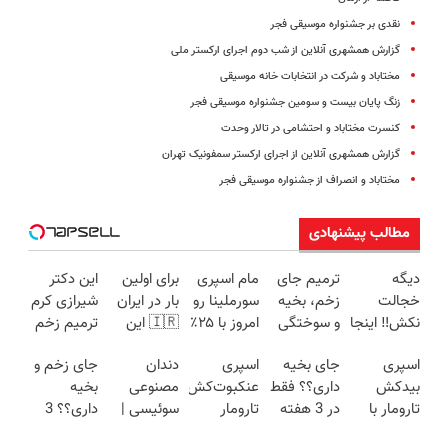
نقدی بر جشنواره موسیقی فجر
گزارش همشهری آنلاین از شب دوم اجرای ارکستر ملی
مختاباد و شرکت در انتخابات خانه موسیقی
زنگ پایان بیست و سومین جشنواره موسیقی فجر
کنسرت مختاباد و احتشامی در تالار وحدت
گزارش همشهری آنلاین از اجرای ارکستر سمفونیک تهران
مختاباد و انصراف از جشنواره موسیقی فجر
مطالب پیشنهادی
دیگه
ترمیم جای
مام اسپری
برای اولین
این دکتر
خجالت
زخم، بخیه
سورملینا رو
بار در ایران
شیرازی کرم
نکش‼️ اینجا
و سوختگی
امروز با ۲۵٪
🇮🇷 این
ترمیم زخم
قسطی مو
فقط در 3
تخفیف بخر
دکتر کرم
ایرانی را
اسپری
جای بخیه
اسپری
دندان
جای زخم و
بکار
هفته!!😍
🔥
ترمیم کننده
ساخت!!!
بیدکش
داری؟؟ فقط
عنکبوت‌‌کش
مصنوعی
بخیه
(تضمینی)
23 روزه
تارومار با
در 3 هفته
تارومار
سوئیسی |
داری؟؟ 3
ساخت!
اثرفوری ،
ترمیمش
ازبین‌برنده
سبک،
هفته‌ای