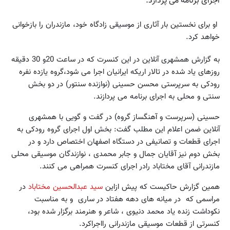
اجرای برنامه می پردازد.
او برای نخستین بار آثاری از موسیقی زادگاه خود، مازندران را بازخوانی
خواهد کرد.
به گزارش همشهری آنلاین در این کنسرت که در ساعت 20و 30 دقیقه
روزهای یاد شده در تالار اریکه ایرانیان اجرا می شود،گروه یازده نفره
رودکی به سرپرستی محسن حسینی (نوازنده سنتور) در دو بخش
سنتی و محلی به اجرای برنامه می پردازند.
حسینی (سرپرست و آهنگساز گروه) در گفت و گویی با همشهری
آنلاین ضمن اعلام این مطلب گفت: بخش اول اجرای گروه رودکی به
اجرای قطعات و تصانیفی در دستگاه اصفهان اختصاص دارد و در
بخش دوم نیز آقایان جمال و جابر محمدی ، نوازندگان موسیقی محلی
مازندرانی آقای مختاباد رادر اجرای کنسرت همراهی می کنند.
همین گزارش حاکیست که پیش ازاین
سید عبدالحسین مختاباد
در
مراسمی که در میانه های دهه هفتاد در ساری و به مناسبت
نکوداشت زنده یاد محمد دنیوی ، شاعر و هنرمند برگزار شده بود،
کنسرتی از قطعات موسیقی مازندرانی رااجراکرد.