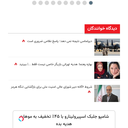
دیدگاه خوانندگان
دیپلماسی نتیجه‌ نمی دهد؛ پاسخ نظامی ضروری است
بهاره رهنما: هدیه تهرانی بازیگر خاصی نیست فقط ...|‌ ببینید
شروط ۶گانه دبیر شورای عالی امنیت ملی برای بازگشایی تنگه هرمز
ک جهت
شامپو جلبک اسپیرولینارو با ۴۵٪ تخفیف به موهات
هدیه بده