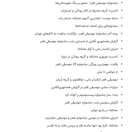
جشنواره موسیقی فجر؛ حضور پر رنگ شهرستانی‌ها
کنسرت گروه مشرق در تالار رودکی و ارسباران
سایه دوست؛ تازه‌ترین آلبوم مختاباد منتشر شد
جشنواره‌ای برای کشف استعدادها
پرده آخر جشنواره موسیقی فجر؛ بازگشت سکوت به تالارهای تهران
گزارش همشهری آنلاین از نخستین شب جشنواره موسیقی فجر
اجرای ارکستر ملی با آواز مختاباد
کنسرت نوروزی مختاباد و گروه رودکی در اروپا
رقابت، مهم‌ترین ویژگی جشنواره 23 موسیقی فجر
از حواشی تا متن
موسیقی فجر؛ارکستر ملی، ذوالفنون و گروه آریان
جزئیات جشن موسیقی فجر در گزارش‌ همشهری‌آنلاین
یلدا، ساز جشنواره بیست‌وسوم را کوک کرد
گزارش سومین شب جشنواره موسیقی فجر
مختاباد در رادیو جوان
اجرای مختاباد در دومین جشنواره شعر و موسیقی مازندران
مختاباد: قرار بود تنها جلسه نقد و بررسی باشد و نه تقدیر