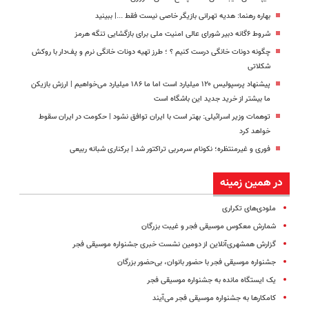
بهاره رهنما: هدیه تهرانی بازیگر خاصی نیست فقط ...|‌ ببینید
شروط ۶گانه دبیر شورای عالی امنیت ملی برای بازگشایی تنگه هرمز
چگونه دونات خانگی درست کنیم ؟ ؛ طرز تهیه دونات خانگی نرم و پف‌دار با روکش
شکلاتی
پیشنهاد پرسپولیس ۱۲۰ میلیارد است اما ما ۱۸۶ میلیارد می‌خواهیم | ارزش بازیکن
ما بیشتر از خرید جدید این باشگاه است
توهمات وزیر اسرائیلی: بهتر است با ایران توافق نشود | حکومت در ایران سقوط
خواهد کرد
فوری و غیرمنتظره؛‌ نکونام سرمربی تراکتور شد | برکناری شبانه ربیعی
در همین زمینه
ملودی‌های تکراری
شمارش معکوس موسیقی فجر و غیبت بزرگان
گزارش همشهری‌آنلاین از دومین نشست خبری جشنواره موسیقی فجر
جشنواره موسیقی فجر با حضور بانوان، بی‌حضور بزرگان
یک ایستگاه مانده به جشنواره موسیقی فجر
کامکار‌ها به جشنواره موسیقی فجر می‌آیند