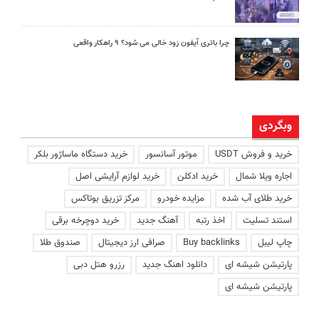
چرا باتری آیفون زود خالی می شود؟ ۹ راهکار واقعی
وبگردی
خرید و فروش USDT
موتور آسانسور
خرید دستگاه ماساژور بلکر
اجاره ویلا شمال
خرید ادکلن
خرید لوازم آرایشی اصل
خرید طلای آب شده
مزایده خودرو
مرکز تزریق بوتاکس
استند تسلیت
اخذ رتبه
آهنگ جدید
خرید دوچرخه برقی
چاپ لیبل
Buy backlinks
صرافی ارز دیجیتال
صندوق طلا
پارتیشن شیشه ای
دانلود اهنگ جدید
رزرو هتل دبی
پارتیشن شیشه ای