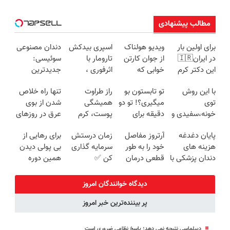
مطالب پیشنهادی
برای اولین بار
ویدیو هولناک
اسپری بیدکش
دندان مصنوعی
در ایران🇮🇷
از جوان کارتن
تارومار با
سوئیسی:
این دکتر کرم
خوابی که
اثرفوری ،
جدیدترین
ترمیم کننده 23
میلیاردر شد.
محافظ لباس
فناوری اروپا،
با این روش
تو تابستون بو
راز طراوت
تنها راه خلاص
روزه ساخت!
آموزش رایگان
در مقابل بید
سبک و مقاوم |
توی
میگیری؟! تو دو
همیشگی
شدن از بوی
پرداخت قسطی
خونه،سفیدی و
دقیقه برای
پوست، کرم
عرق در روزهای
زیبایی دندوناتو
همیشه
جوانساز جلبک
گرم🔥 فیلم رو
پایان دغدغه
آرتروز مفاصل
زمان درستش
برای رهایی از
برگردون
درمانش کن
با 45%تخفیف
ببین
هزینه های
خود را به طور
سرمایه گذاری
بی پولی دیدن
(40%off)
دندان پزشکی با
قطعی درمان
کن ✅
همین دوره
پک سفید
کنید!
رایگان کافیه!
کننده خانگی
◗پرسش‌نامه◖
(شمارتو وارد
دیدگاه خوانندگان امروز
کن)
پر بیننده‌ترین خبر امروز
دیپلماسی نتیجه‌ نمی دهد؛ پاسخ نظامی ضروری است