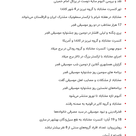
نقد و بررسی آلبوم سایه دوست در پرتال امام خمینی
تور کنسرت مختاباد با گروه نیریز در 4 شهر کانادا
مختاباد در هفته خیام با ارکستر سمفونیک مشترک ایران و قزاقستان می‌خواند
17 هزار مخاطب در دو روز موسیقی فجر
پری زنگنه و لیلی افشار در دومین روز جشنواره موسیقی فجر
کنسرت مختاباد و گروه نیریز در کانادا و آمریکا
سوم بهمن؛ کنسرت مختاباد و گروه رودکی در برج میلاد
اجرای مختاباد با ارکستر بزرگ در تالار برج میلاد
گزارش همشهری آنلاین از دومین شب موسیقی فجر
برنامه های سومین روز جشنواره موسیقی فجر
مختاباد از مشکلات و مصایب اهل موسیقی گفت
برنامه‌های نخستین روز جشنواره موسیقی فجر
آلبوم تازه مختاباد تا نوروز منتشر می‌شود
مختاباد و گروه کایر در قونیه به صحنه رفتند
فخرالدینی و نبود موسیقی در سبد مصرفی خانواده‌ها
18 و 19 آبان؛ کنسرت مختاباد به نفع سیل‌زدگان بهشهر در ساری
روشن‌روان: تعداد افراد گروه‌های سنتی از 8 نفر بیشتر نباشد
فاصله از آرمان