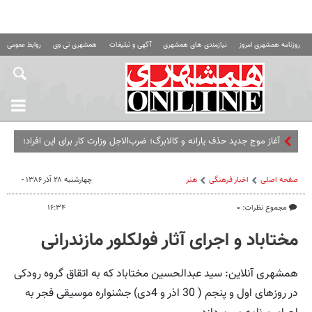
روزنامه همشهری امروز
نیازمندی های همشهری
آگهی و تبلیغات
همشهری تی وی
روابط عمومی ه
آغاز موج جدید حذف یارانه و کالابرگ؛ ضرب‌الاجل وزارت کار برای این افراد؛
اگر تا این تاریخ مراجعه نکنید...
صفحه اصلی
اخبار فرهنگی
هنر
چهارشنبه ۲۸ آذر ۱۳۸۶ -
مجموع نظرات: ۰
۱۶:۳۴
مختاباد و اجرای آثار فولکلور مازندرانی
همشهری آنلاین: سید عبدالحسین مختاباد که به اتقاق گروه رودکی
در روزهای اول و پنجم ( 30 اذر و 4دی) جشنواره موسیقی فجر به