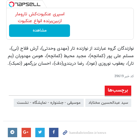
اسپری عنکبوت‌‌کش تارومار
ازبین‌برنده انواع عنکبوت
مشاهده
نوازندگان گروه عبارتند از نوازنده تار (مهدی وحدتی)، آرش فلاح (نی)،
مسلم علی پور (کمانچه)، مجید محیط (کمانچه)، هومن مهدویان (بم
تار)، یعقوب نوروزی (عود)، رضا دربندی(دف)، احسان بزرگمهر (تمبک).
کد خبر
39619
برچسب‌ها
سید عبدالحسین مختاباد
موسیقی - جشنواره - نمایشگاه - نشست