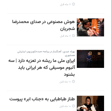
۷ ماه قبل
هوش مصنوعی در صدای محمدرضا
شجریان
۷ ماه قبل
بهزاد عبدی، آهنگساز در برنامه «صد»تلویزیون اینترنتی
همشهری
اپرای ملی ما ریشه در تعزیه دارد | سه
آلبوم موسیقی که هر ایرانی باید
بشنود
۱۰ ماه قبل
طناز طباطبایی به «جناب ابر» پیوست
۱۰ ماه قبل