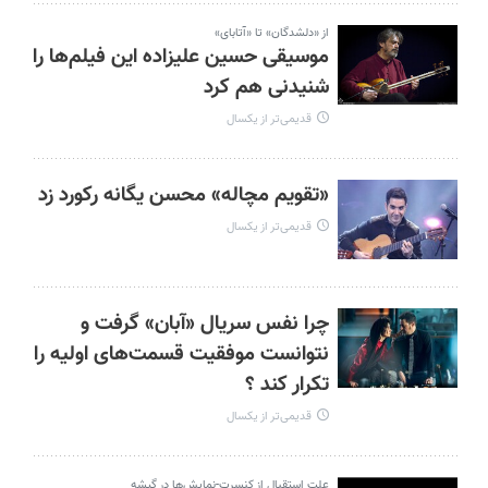
از «دلشدگان» تا «آتابای»
موسیقی حسین علیزاده این فیلم‌ها را
شنیدنی هم کرد
قدیمی‌تر از یکسال
«تقویم مچاله» محسن یگانه رکورد زد
قدیمی‌تر از یکسال
چرا نفس سریال «آبان» گرفت و
نتوانست موفقیت قسمت‌های اولیه را
تکرار کند ؟
قدیمی‌تر از یکسال
علت استقبال از کنسرت‌-نمایش‌ها در گیشه