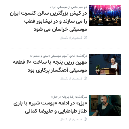
دو خبر خاص از موسیقی ایران
در کیش بزرگترین سالن کنسرت ایران
را می سازند و در نیشابور قطب
موسیقی خراسان می شود
قدیمی‌تر از یکسال
درگذشت خالق آلبوم موسیقی «لیلی و مجنون»
مهین زرین پنجه با ساخت ۶۰ قطعه
موسیقی آهنگساز پرکاری بود
قدیمی‌تر از یکسال
سرگذشت رضا پروانه در «یل»
«یل» در ادامه «پوست شیر» با بازی
طناز طباطبایی و علیرضا کمالی
قدیمی‌تر از یکسال