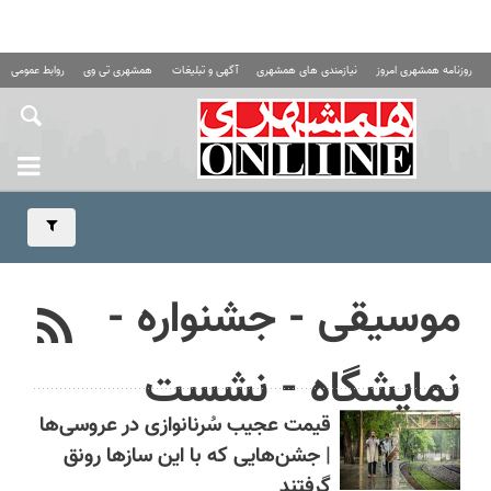
روزنامه همشهری امروز
نیازمندی های همشهری
آگهی و تبلیغات
همشهری تی وی
روابط عمومی ه
موسیقی - جشنواره -
نمایشگاه - نشست
قیمت عجیب سُرنانوازی در عروسی‌ها
| جشن‌هایی که با این سازها رونق
گرفتند