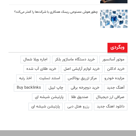
چطور هوش مصنوعی ریسک همکاری با شرکت‌ها را کمتر می‌کند؟
وبگردی
موتور آسانسور
خرید دستگاه ماساژور بلکر
اجاره ویلا شمال
خرید ادکلن
خرید لوازم آرایشی اصل
خرید طلای آب شده
مزایده خودرو
مرکز تزریق بوتاکس
استند تسلیت
اخذ رتبه
آهنگ جدید
خرید دوچرخه برقی
چاپ لیبل
Buy backlinks
صرافی ارز دیجیتال
صندوق طلا
پارتیشن شیشه ای
دانلود اهنگ جدید
رزرو هتل دبی
پارتیشن شیشه ای