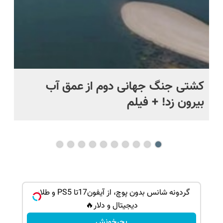
ماه +
کشتی‌ جنگ جهانی دوم از عمق آب
اف
بیرون زد! + فیلم
ما
گردونه شانس بدون پوچ، از آیفون17تا PS5 و طلای
دیجیتال و دلار🔥
بچرخونش