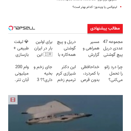
لینوکس یا ویندوز؛ کدام بهتر است؟
مطالب پیشنهادی
مجموعه 47
مسیر
دریل و پیچ
برای اولین
💎 لیفت
عددی دریل
همراهی و
گوشتی
بار در ایران
طبیعی +
پیچ گوشتی
گزارش
همه‌کاره با
🇮🇷 این
بازسازی
شارژی
عملکرد
گیربکس
دکتر کرم
پوست +
چرا درد زانو
خداحافظی
این دکتر
جای زخم و
وام 200
(تخفیف به
گروه اسنپ
هوشمند ⚙️
ترمیم کننده
کاهش
را تحمل
با کمردرد،
شیرازی کرم
بخیه
میلیونی
مدت
در ۱۴۰۴
(نصف
23 روزه
چین‌وچروک؛
می‌کنی؟
بدون قرص
ترمیم زخم
داری؟؟ 3
آبان تتر.
محدود)
قیمت بازار
ساخت!
مشاوره
خیلی ساده
و آمپول
ایرانی را
هفته‌ای
همین الان
🔥)
رایگان
درمنزل
ساخت!!!
محوش کن!
احراز هویت
درمانش کن
کن!