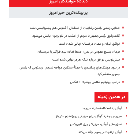
دیدگاه خوانندگان امروز
پر بیننده‌ترین خبر امروز
جدایی رسمی رامین رضاییان از استقلال | قدوس هم پرسپولیسی نشد
گفت‌وگوی رئیس‌جمهور با مردم از امشب در تلویزیون پخش می‌شود
توافق ایران و عمان در آستانه نهایی شدن است
فرمان بسیج عمومی در یمن؛ صنعا آماده نبرد فراگیر با عربستان
پیش‌نویس توافق درباره تنگه هرمز نهایی شده است
در نبود موشک‌های پدافندی با حملهٔ سنگین مواجه شدیم | ویدئویی که رئیس
جمهور منتشر کرد
ترامپ یونیفرم نظامی پوشید‍! + عکس
در همین زمینه
گوگل به لغت‌نامه‌ها راه می‌یابد
سرویس جدید گوگل برای میزبانی پروژه‌های متن‌باز
همزیستی گوگل، موزیلا و ریل نتوورکس
گوگل اینترنت بی‌سیم ارائه می‌کند