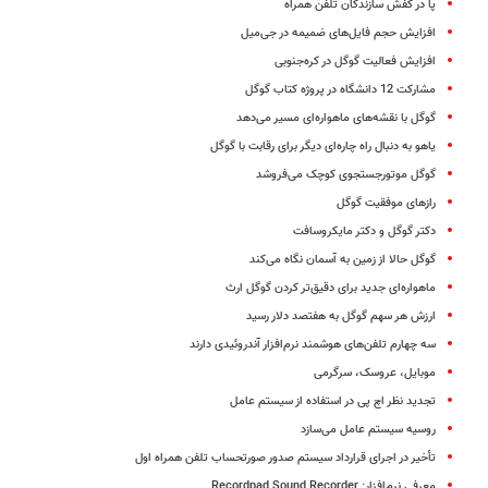
پا در کفش سازندگان تلفن همراه
افزایش حجم فایل‌های‌ ضمیمه در جی‌میل
افزایش فعالیت گوگل در کره‌جنوبی
مشارکت 12 دانشگاه در پروژه کتاب گوگل
گوگل‌ ‌با نقشه‌های‌ ماهواره‌ای‌ مسیر می‌دهد
یاهو به دنبال راه چاره‌ای دیگر برای رقابت با گوگل
گوگل موتورجستجوی کوچک می‌فروشد
رازهای موفقیت گوگل
دکتر گوگل و دکتر مایکروسافت
گوگل حالا از زمین به آسمان نگاه می‌کند
ماهواره‌ای جدید برای دقیق‌تر کردن گوگل ‌ارث
ارزش هر سهم گوگل به هفتصد دلار رسید
سه چهارم تلفن‌های هوشمند نرم‌افزار آندروئیدی دارند
موبایل، عروسک، سرگرمی
تجدید نظر اچ‌ پی در استفاده از سیستم عامل
روسیه سیستم عامل می‌سازد
تأخیر در اجرای قرارداد سیستم صدور صورتحساب تلفن همراه اول
معرفی نرم‌افزار: Recordpad Sound Recorder