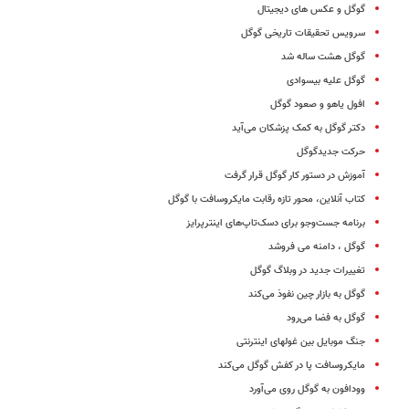
گوگل و عکس های دیجیتال
سرویس تحقیقات تاریخی گوگل
گوگل هشت ساله شد
گوگل علیه بیسوادی
افول یاهو و صعود گوگل
دکتر گوگل به کمک پزشکان می‌آید
حرکت جدیدگوگل
آموزش در دستور کار گوگل قرار گرفت
کتاب آنلاین، محور تازه رقابت مایکروسافت با گوگل
برنامه جست‌وجو برای دسک‌تاپ‌های اینترپرایز
گوگل ، دامنه می فروشد
تغییرات جدید در وبلاگ گوگل
گوگل به بازار چین نفوذ می‌کند
گوگل به فضا می‌رود
جنگ موبایل بین غولهای اینترنتی
مایکروسافت پا در کفش گوگل می‌کند
وودافون به گوگل روی می‌آورد