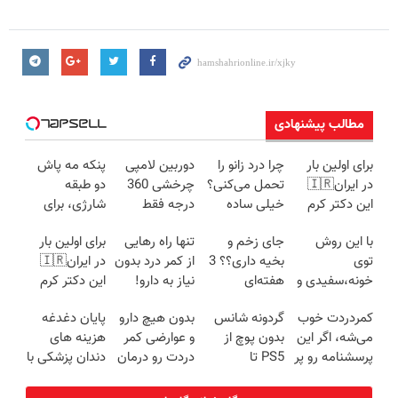
مطالب پیشنهادی
برای اولین بار
چرا درد زانو را
دوربین لامپی
پنکه مه پاش
در ایران🇮🇷
تحمل می‌کنی؟
چرخشی 360
دو طبقه
این دکتر کرم
خیلی ساده
درجه فقط
شارژی، برای
ترمیم کننده 23
درمنزل
امروز حراج شد
زمان قعطی
با این روش
جای زخم و
تنها راه رهایی
برای اولین بار
روزه ساخت!
درمانش کن
🔥 پرداخت
برق!!
توی
بخیه داری؟؟ 3
از کمر درد بدون
در ایران🇮🇷
درب منزل
خونه،سفیدی و
هفته‌ای
نیاز به دارو!
این دکتر کرم
زیبایی دندوناتو
محوش کن!
(◂پرسش‌نامه)
ترمیم کننده 23
کمردردت خوب
گردونه شانس
بدون هیچ دارو
پایان دغدغه
برگردون
روزه ساخت!
می‌شه، اگر این
بدون پوچ از
و عوارضی کمر
هزینه های
(40%off)
پرسشنامه رو پر
PS5 تا
دردت رو درمان
دندان پزشکی با
کنی!!
آیفون17 و بیت
کن!
پک سفید
کوین 🔥
(پرسش‌نامه)
کننده خانگی