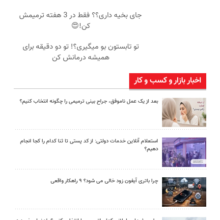
جای بخیه داری؟؟ فقط در 3 هفته ترمیمش
کن!😍
تو تابستون بو میگیری؟! تو دو دقیقه برای
همیشه درمانش کن
اخبار بازار و کسب و کار
بعد از یک عمل ناموفق، جراح بینی ترمیمی را چگونه انتخاب کنیم؟
استعلام آنلاین خدمات دولتی: از کد پستی تا ثنا کدام را کجا انجام
دهیم؟
چرا باتری آیفون زود خالی می شود؟ ۹ راهکار واقعی