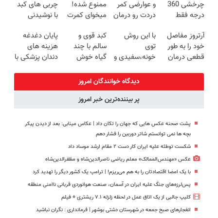
چرخشی 360
و عوارضی کمر
ممنوع شده!
چربی های کبد
درجه فقط
دردت رو درمان
میخوای کمرت
با نوشیدنی
امروز حراج شد
کن!
رو در منزل
گیاهی(55%تخفیف)
آرتروز مفاصل
با این روش
کبد قوی و
پایان دغدغه
🔥 پرداخت
(پرسش‌نامه)
درمان کنی؟
خود را به طور
توی
سالم با چند
هزینه های
درب منزل
((پرسش‌نامه))
قطعی درمان
خونه،سفیدی و
گیاه خوش
دندان پزشکی با
کنید!
زیبایی دندوناتو
طعم
پک سفید
◗پرسش‌نامه◖
برگردون
کننده خانگی
دیدگاه خوانندگان امروز
(40%off)
پر بیننده‌ترین خبر امروز
پشت صحنه عکس هایی که جهان را تکان داد | عکاس مینابی: بعد از دیدن پیکر
بچه‌ ها نمی‌ توانستم شاتر دوربین را فشار دهم
شکست توطئه علیه ایران کار دست ۲ مقام ارشد موساد داد
عکس «مهندس‌الممالک» معلم ریاضی ناصرالدین‌شاه و مظفرالدین‌شاه
با یک امضا اقتصادتان را به هم می‌ریزم! | ترامپ یک کشور دیگر را تهدید کرد
پس‌لرزه‌های جنگ علیه ایران در آسمان، صنعت هوانوردی قربانی ناامنی منطقه
کلیپ جالبی از یک اتاق عمل در لحظه زلزله ۷.۱ ریشتری + فیلم
انفجارهای صبح جمعه در شهرستان دشتی بوشهر | فرمانداری : نگران نباشید