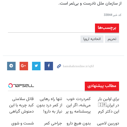
از سازمان‌ ملل‌ نادرست‌ و بی‌‌ثمر است.
کد خبر
33844
برچسب‌ها
تحریم
اتحادیه اروپا
مطالب پیشنهادی
برای اولین بار
کمردردت خوب
تنها راه رهایی
قاتل سلامتی
در ایران🇮🇷
می‌شه، اگر این
از کمر درد بدون
کبد چربه با این
این دکتر کرم
پرسشنامه رو پر
نیاز به دارو!
دمنوش گیاهی
ترمیم کننده 23
کنی!!
(◂پرسش‌نامه)
کبدتو بیمه کن
دوربین لامپی
بدون هیچ دارو
جراحی کمر
شست و شوی
روزه ساخت!