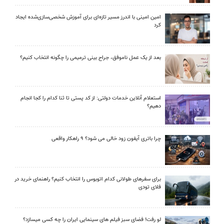
امین امینی با اندرز مسیر تازه‌ای برای آموزش شخصی‌سازی‌شده ایجاد
کرد
بعد از یک عمل ناموفق، جراح بینی ترمیمی را چگونه انتخاب کنیم؟
استعلام آنلاین خدمات دولتی: از کد پستی تا ثنا کدام را کجا انجام
دهیم؟
چرا باتری آیفون زود خالی می شود؟ ۹ راهکار واقعی
برای سفرهای طولانی کدام اتوبوس را انتخاب کنیم؟ راهنمای خرید در
فلای تودی
لو رفت! فضای سبز فیلم های سینمایی ایران را چه کسی میسازد؟