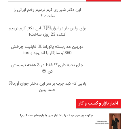
این دکتر شیرازی کرم ترمیم زخم ایرانی را
ساخت!!!
برای اولین بار در ایران🇮🇷 این دکتر کرم ترمیم
کننده 23 روزه ساخت!
دوربین مداربسته پانوراما👈🏻 قابلیت چرخش
360°و سازگار با اندروید و ios
جای بخیه داری؟؟ فقط در 3 هفته ترمیمش
کن!😍
بلایی که کبد چرب بر سر این دختر جوان آورد😓
حتما ببین
اخبار بازار و کسب و کار
چگونه پیراهن مردانه را با شلوار جین یا پارچه‌ای ست کنیم؟