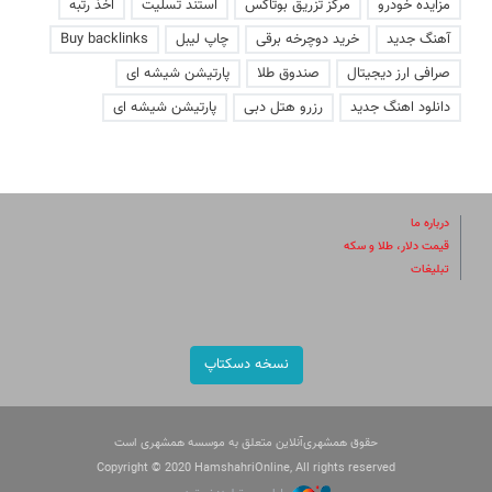
مزایده خودرو
مرکز تزریق بوتاکس
استند تسلیت
اخذ رتبه
آهنگ جدید
خرید دوچرخه برقی
چاپ لیبل
Buy backlinks
صرافی ارز دیجیتال
صندوق طلا
پارتیشن شیشه ای
دانلود اهنگ جدید
رزرو هتل دبی
پارتیشن شیشه ای
درباره ما
قیمت دلار، طلا و سکه
تبلیغات
نسخه دسکتاپ
حقوق همشهری‌آنلاین متعلق به موسسه همشهری است
Copyright © 2020 HamshahriOnline, All rights reserved