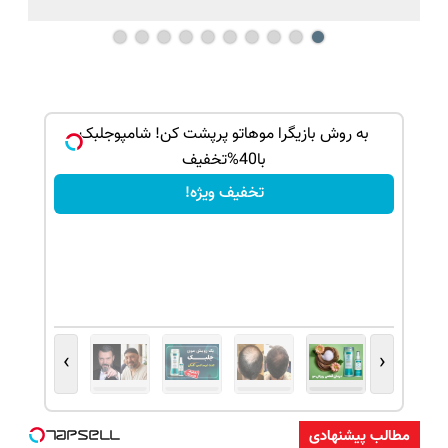
بک!
به روش بازیگرا موهاتو پرپشت کن! شامپوجلبک
با40%تخفیف
تخفیف ویژه!
›
‹
مطالب پیشنهادی