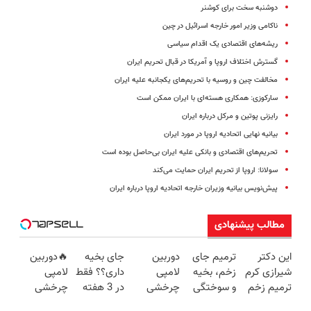
دوشنبه سخت برای کوشنر
ناکامی وزیر امور خارجه اسرائیل در چین
ریشه‌های اقتصادی یک اقدام سیاسی
گسترش اختلاف اروپا و آمریکا در قبال تحریم ایران
مخالفت چین و روسیه با تحریم‌های یکجانبه علیه ایران
سارکوزی: همکاری هسته‌ای با ایران ممکن است
رایزنی پوتین و مرکل درباره ایران
بیانیه نهایی اتحادیه اروپا در مورد ایران
تحریم‌های اقتصادی و بانکی علیه ایران بی‌حاصل بوده است
سولانا: اروپا از تحریم ایران حمایت می‌کند
پیش‌نویس بیانیه وزیران خارجه اتحادیه اروپا درباره ایران
مطالب پیشنهادی
این دکتر
ترمیم جای
دوربین
جای بخیه
🔥دوربین
شیرازی کرم
زخم، بخیه
لامپی
داری؟؟ فقط
لامپی
ترمیم زخم
و سوختگی
چرخشی
در 3 هفته
چرخشی
ایرانی را
فقط در 3
360 درجه
ترمیمش
360 درجه