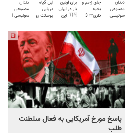
دندان
جای زخم و
برای اولین
این گیاه
دندان
ساخت!!!
هفته!!😍
فقط امروز
کن!😍
🔥 پرداخت
مصنوعی
بخیه
بار در ایران
دریایی
مصنوعی
حراج شد🔥
درب منزل
سوئیسی:
داری؟؟ 3
🇮🇷 این
پوستت رو
سوئیسی |
پرداخت
+ گارانتی
جدیدترین
هفته‌ای
دکتر کرم
طوری صاف
سبک،
درب منزل
تعویض
فناوری
محوش کن!
ترمیم کننده
میکنه
مقاوم،
اروپا، سبک
23 روزه
انگار20سال
طبیعی!
و مقاوم |
ساخت!
جوون شدی
ویزیت
پرداخت
🔥لینک
رایگان+پرداخت
قسطی
خرید
اقساطی😍
پاسخ مورخ آمریکایی به فعال سلطنت
با
طلب