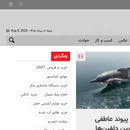
- شنبه ۱۷ مرداد ۱۴۰۵
Aug 8, 2026
عکس
کسب و کار
حوادث
وبگردی
خرید و فروش USDT
موتور آسانسور
خرید دستگاه ماساژور بلکر
اجاره ویلا شمال
خرید ادکلن
خرید لوازم آرایشی اصل
خرید طلای آب شده
 پیوند عاطفی
روایت اژدهایی از پشت صحن
مزایده خودرو
بین دلفین‌ها
گزارش‌های تنگه هرمز | ویدئ