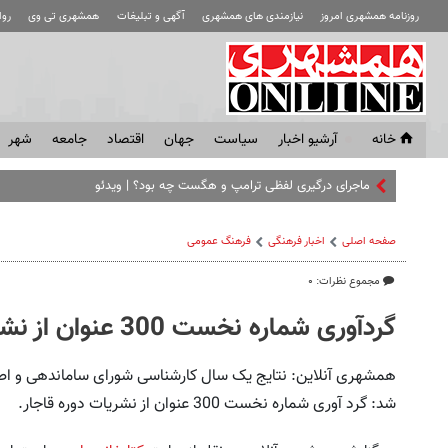
روزنامه همشهری امروز
نیازمندی های همشهری
آگهی و تبلیغات
همشهری تی وی
رو
خانه
آرشیو اخبار
سياست
جهان
اقتصاد
جامعه
شهر
ماجرای درگیری لفظی ترامپ و هگست چه بود؟ | ویدئو
صفحه اصلی
اخبار فرهنگی
فرهنگ عمومی
مجموع نظرات: ۰
گردآوری شماره نخست 300 عنوان از نشریات دوره قاجار
همشهری آنلاین: نتایج یک سال کارشناسی شورای ساماندهی و اطلا
شد: گرد آوری شماره نخست 300 عنوان از نشریات دوره قاجار.