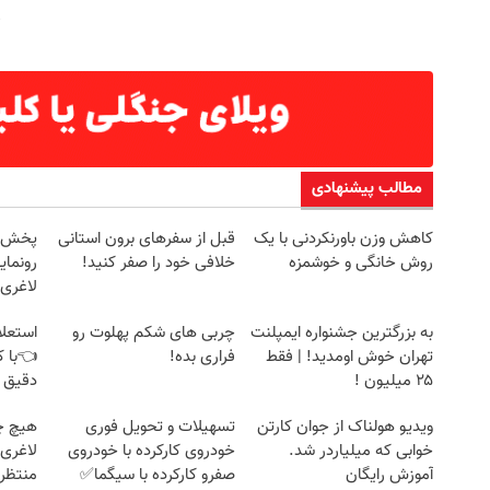
مطالب پیشنهادی
کاهش وزن باورنکردنی با یک
قبل از سفرهای برون استانی
روش خانگی و خوشمزه
خلافی خود را صفر کنید!
رونمای
لاغری
به بزرگترین جشنواره ایمپلنت
چربی های شکم پهلوت رو
استعلا
تهران خوش اومدید! | فقط
فراری بده!
👈با ک
۲۵ میلیون !
دقیق 
ویدیو هولناک از جوان کارتن
تسهیلات و تحویل فوری
هیچ چ
خوابی که میلیاردر شد.
خودروی کارکرده با خودروی
لاغری
آموزش رایگان
صفرو کارکرده با سیگما✅
منتظرت