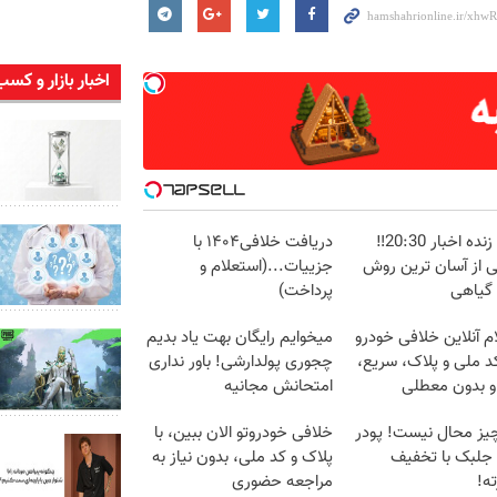
اخبار بازار و کسب
پخش زنده اخبار 20:30‼️
دریافت خلافی۱۴۰۴ با
ی از آسان ترین روش
جزییات...(استعلام و
 گیاهی
پرداخت)
م آنلاین خلافی خودرو
میخوایم رایگان بهت یاد بدیم
د ملی و پلاک، سریع،
چجوری پولدارشی! باور نداری
و بدون معطلی
امتحانش مجانیه
یز محال نیست! پودر
خلافی خودروتو الان ببین، با
 جلبک با تخفیف
پلاک و کد ملی، بدون نیاز به
ه!
مراجعه حضوری