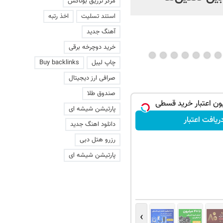
مرکز تزریق بوتاکس
استند تسلیت
اخذ رتبه
آهنگ جدید
خرید دوچرخه برقی
چاپ لیبل
Buy backlinks
صرافی ارز دیجیتال
صندوق طلا
پارتیشن شیشه ای
ریافت اعتبار
دانلود اهنگ جدید
رزرو هتل دبی
پارتیشن شیشه ای
›