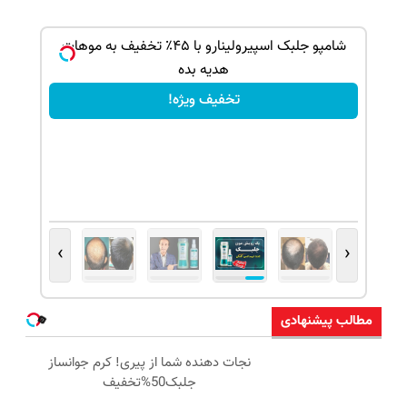
ک جهت
شامپو جلبک اسپیرولینارو با ۴۵٪ تخفیف به موهات
هدیه بده
تخفیف ویژه!
›
‹
مطالب پیشنهادی
نجات دهنده شما از پیری! کرم جوانساز
جلبک50%تخفیف