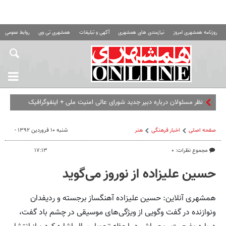
روزنامه همشهری امروز
نیازمندی های همشهری
آگهی و تبلیغات
همشهری تی وی
روابط عمومی ه
نظر مسئولان درباره دبیر جدید شورای عالی امنیت ملی + اینفوگرافیک
صفحه اصلی
اخبار فرهنگی
هنر
شنبه ۱۰ فروردین ۱۳۹۲ -
مجموع نظرات: ۰
۱۷:۱۳
حسین علیزاده از نوروز می‌گوید
همشهری آنلاین: حسین علیزاده آهنگساز برجسته و ردیفدان
ونوازنده در گفت وگویی از ویژگی‌های موسیقی در چشم باد گفت،