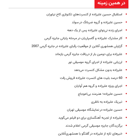
در همین زمینه
استقبال حسین علیزاده از کنسرت‌های تکنوازی کاخ نیاوران
حسین علیزاده و گروه ضربانگ در سوئد
اجرای زنده نی‌نوای علیزاده پس از یک دهه
کار مشترک علیزاده و گاسپاریان در مرحله پایانی جایزه گرمی
گزارش همشهری آنلاین از موقعیت رقبای علیزاده در جایزه گرمی 2007
علیزاده برای دومین بار از دریافت جایزه گرمی بازماند
ارزیابی علیزاده از اجرای گروه موسیقی نور
علیزاده بدون مشکل کنسرت می‌دهد
60 درصد بلیت های کنسرت علیزاده فروش رفت
اجرای ویژه علیزاده و گروه هم آوایان
حسین علیزاده؛ ‌هنرمند بی‌اعوجاج
تبریک علیزاده به ناظری
حسین علیزاده در نمایشگاه موسیقی تهران
علیزاده از تجربه آهنگسازی برای دو فیلم می‌گوید
برگزیدگان جایزه موسیقی گرمی اعلام شدند
خبرهای تازه از علیزاده در گفتگو با همشهری‌آنلاین