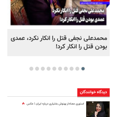
 به خاک
محمدعلی نجفی قتل را انکار نکرد، عمدی
عل
بودن قتل را انکار کرد!
آز
دیدگاه خوانندگان
استوری معنادار بهنوش بختیاری درباره ایران | عکس