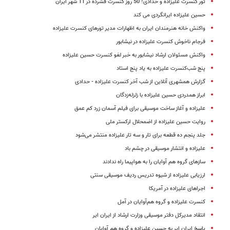
تور کنسرت علیزاده و حدادی؛ 50 روز کنسرت فشرده در 11 شهر ایران
حسین علیزاده ایرانگردی می کند
واکنش خانه هنرمندان ایران به اظهارات مدیر تورهای کنسرت علیزاده
فرجام ناخوش کنسرت علیزاده در نیشابور
واکنش مسئولان ارشاد نیشابور به خبر لغو کنسرت حسین علیزاده
پنج شب‌کنسرت علیزاده به یاد پنج استاد
گزارش همشهری آنلاین از شب‌ آخر کنسرت علیزاده - حدادی
ابراز همدردی حسین علیزاده با زلزله‌زدگان
علیزاده و‌ آغاز ساخت موسیقی برای فیلم آسمان زرد کم عمق
روایت حسین علیزاده از اضمحلال ارکستر ملی
جلد پنجم ده قطعه برای تار و سه تار علیزاده منتشر می‌شود
علیزاده و انتشار موسیقی در چشم باد
ساز‌های گروه هم آوایان را به هواپیما راه ندادند
ارزیابی علیزاده از شیوه تدریس ردیف موسیقی سنتی
اجراهای علیزاده در آمریکا
کنسرت علیزاده و گروه هم‌آوایان در آمل
انتقاد مدیرکل دفتر موسیقی وزارت ارشاد از ایران ایر
پاسخ ایران ایر به حسین علیزاده و گروه هم آوایان