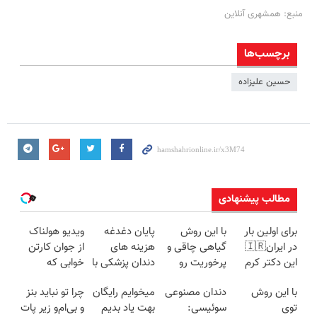
منبع: همشهری آنلاین
برچسب‌ها
حسین علیزاده
مطالب پیشنهادی
برای اولین بار
با این روش
پایان دغدغه
ویدیو هولناک
در ایران🇮🇷
گیاهی چاقی و
هزینه های
از جوان کارتن
این دکتر کرم
پرخوریت رو
دندان پزشکی با
خوابی که
ترمیم کننده 23
شکست بده
پک سفید
میلیاردر شد.
با این روش
دندان مصنوعی
میخوایم رایگان
چرا تو نباید بنز
روزه ساخت!
کننده خانگی
آموزش رایگان
توی
سوئیسی:
بهت یاد بدیم
و بی‌ام‌و زیر پات