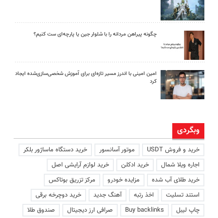
چگونه پیراهن مردانه را با شلوار جین یا پارچه‌ای ست کنیم؟
امین امینی با اندرز مسیر تازه‌ای برای آموزش شخصی‌سازی‌شده ایجاد
کرد
وبگردی
خرید و فروش USDT
موتور آسانسور
خرید دستگاه ماساژور بلکر
اجاره ویلا شمال
خرید ادکلن
خرید لوازم آرایشی اصل
خرید طلای آب شده
مزایده خودرو
مرکز تزریق بوتاکس
استند تسلیت
اخذ رتبه
آهنگ جدید
خرید دوچرخه برقی
چاپ لیبل
Buy backlinks
صرافی ارز دیجیتال
صندوق طلا