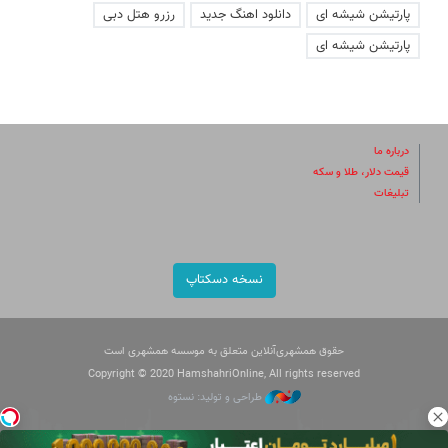
پارتیشن شیشه ای
دانلود اهنگ جدید
رزرو هتل دبی
پارتیشن شیشه ای
درباره ما
قیمت دلار، طلا و سکه
تبلیغات
نسخه دسکتاپ
حقوق همشهری‌آنلاین متعلق به موسسه همشهری است
Copyright © 2020 HamshahriOnline, All rights reserved
طراحی و تولید: نستوه