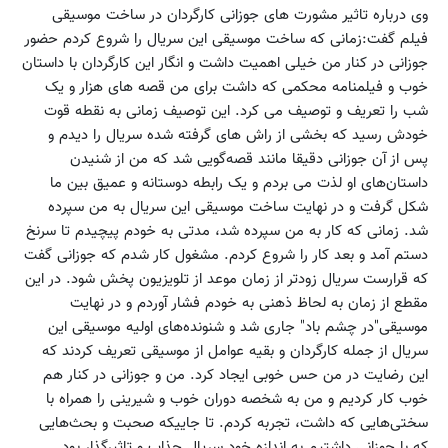
وی درباره تاثیر مشورت های جوزانی کارگردان در ساخت موسیقی
فیلم گفت:زمانی که ساخت موسیقی این سریال را شروع کردم حضور
جوزانی در کنار من خیلی اهمیت داشت و انگار این کارگردان با داستان
خوب و فیلمنامه محکمی که داشت برای من قصه های هزار و یک
شب را تعریف و توصیف می کرد. این توصیف زمانی به نقطه قوت
خودش رسید که بخشی از راش های گرفته شده سریال را دیدم و
پس از آن جوزانی دقیقا مانند قصه‌گویی شد که من از شنیدن
داستان‌های او لذت می بردم و یک رابطه دوستانه و عمیق بین ما
شکل گرفت و در نهایت ساخت موسیقی این سریال به من سپرده
شد. زمانی که کار به من سپرده شد، مدتی به خودم پیچیدم تا سرنخ
دستم آمد و بعد کار را شروع کردم. مشغول کار شدم که جوزانی گفت
که قرارست سریال زودتر از زمان موعد از تلویزیون پخش شود. در این
مقطع از زمان به لحاظ ذهنی به خودم فشار آوردم و در نهایت
موسیقی"در چشم باد" جاری شد و شنونده‌های اولیه موسیقی این
سریال از جمله کارگردان و بقیه عوامل از موسیقی تعریف کردند که
این رضایت در من حس خوبی ایجاد کرد. من و جوزانی در کنار هم
خوب کار کردیم و من به شخصه دوران خوب و شیرینی را همراه با
سختی‌هایی که داشت، تجربه کردم. تا جاییکه صحبت و بحث‌هایی
که با جوزانی داشتیم به اندازه خود سریال جذاب و تاثیرگذار بود.