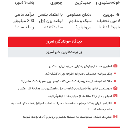
خونه،سفیدی و
جدیدترین
چجوری
باشه؟ (دوره
زیبایی دندوناتو
فناوری اروپا،
پولدارشی! باور
رایگان درآمد
🔥 دوربین
دندان مصنوعی
با اعتماد بنفس
درآمد ماهی
برگردون
سبک و مقاوم |
نداری امتحانش
میلیاردی)
لامپی تخفیف
سبک و مقاوم
لبخند بزن (ژل
800 میلیونی
(40%off)
پرداخت قسطی
مجانیه
خورد! فقط تا
می‌خوای؟
سفیدکننده
رویا نیست!
آخر امروز 🔥
پرداخت
دندان40%تخفیف)
امتحانش
اقساطی هم
مجانیه😉
دیدگاه خوانندگان امروز
داریم!😍 | 📍
پر بیننده‌ترین خبر امروز
تهران
استوری معنادار بهنوش بختیاری درباره ایران | عکس
پیکر سوخته حمیدرضا رجب‌زاده اطراف تهران کشف شد
حالا که کره شمالی به روسیه کمک می‌کند، کره جنوبی هم به کمک ما بیاید!
«دوستعلی خان، نوۀ ناصرالدین شاه» در حال ماهیگیری در رودخانۀ لار | عکس
اخراج بالاتر از ۲۰ ساله ها از خیابان ها + اینفوگرافیک
نتانیاهو: ایران به کشورهای منطقه حمله می‌کند، اما به اسرائیل نه؛ ممکن است به
ما هم حمله کند ...!
خیلی ها دلشان میخواست ما استعفا بدهیم و برویم و آن ها راحت شوند!