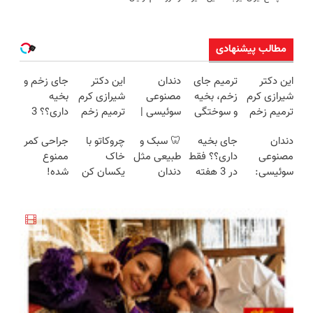
مطالب پیشنهادی
این دکتر
ترمیم جای
دندان
این دکتر
جای زخم و
شیرازی کرم
زخم، بخیه
مصنوعی
شیرازی کرم
بخیه
ترمیم زخم
و سوختگی
سوئیسی |
ترمیم زخم
داری؟؟ 3
ایرانی را
فقط در 3
سبک،
ایرانی را
هفته‌ای
دندان
جای بخیه
🦷 سبک و
چروکاتو با
جراحی کمر
ساخت!!!
هفته!!😍
مقاوم،
ساخت!!!
محوش کن!
مصنوعی
داری؟؟ فقط
طبیعی مثل
خاک
ممنوع
طبیعی!
سوئیسی:
در 3 هفته
دندان
یکسان کن
شده!
ویزیت
جدیدترین
ترمیمش
خودت!
(روش
میخوای
رایگان+پرداخت
فناوری
کن!😍
نصب آسان
خانگی+آسان+به
کمرت رو در
اقساطی😍
اروپا، سبک
و پرداخت
صرفه)
منزل درمان
و مقاوم |
اقساطی 💳
کنی؟
پرداخت
📍 تهران
((پرسش‌نامه))
قسطی