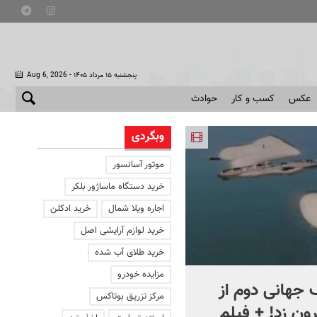
- پنجشنبه ۱۵ مرداد ۱۴۰۵
Aug 6, 2026
عکس
کسب و کار
حوادث
وبگردی
موتور آسانسور
خرید دستگاه ماساژور بلکر
اجاره ویلا شمال
خرید ادکلن
خرید لوازم آرایشی اصل
خرید طلای آب شده
مزایده خودرو
جهانی دوم از
افشای اطلاعات برای ترور
مرکز تزریق بوتاکس
ون زد! + فیلم
بارون ترامپ | ماجرای قرار