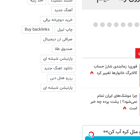
استند تسلیت
اخذ رتبه
عاشقانه با یک زن
آهنگ جدید
خرید دوچرخه برقی
چاپ لیبل
Buy backlinks
صرافی ارز دیجیتال
صندوق طلا
پارتیشن شیشه ای
فوری؛ زمانبندی‌ شارژ حساب
دانلود اهنگ جدید
کالابرگ خانوارها تغییر کرد
رزرو هتل دبی
پارتیشن شیشه ای
چرا موشک‌های ایران تمام
نمی‌شود؟ | پشت پرده چه خبر
است
و مثل کره آب کن👀