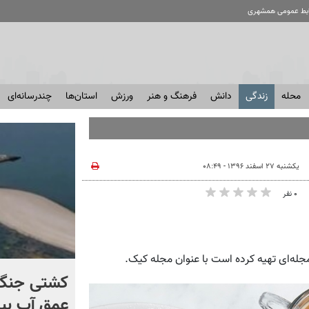
ابط عمومی همشهری
محله
زندگی
دانش
فرهنگ و هنر
ورزش
استان‌ها
چندرسانه‌ای
یکشنبه ۲۷ اسفند ۱۳۹۶ - ۰۸:۴۹
۰ نفر
له‌ای تهیه کرده است با عنوان مجله کیک.
برخورد تاریخی موشک فالکون
کشتی‌ جنگ 
۹ با ماه + فیلم
عمق آب بیر