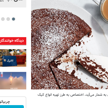
دیدگاه خوانندگان
به شمار می‌آید، اختصاص به طرز تهیه انواع کیک
از الان تا آخر تابستون حداقل 12کیلو چربی
لبخند جذاب تر، اعتماد به نفس بیشتر🦷
چربیات