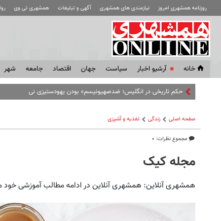
روزنامه همشهری امروز
نیازمندی های همشهری
آگهی و تبلیغات
همشهری تی وی
رو
خانه
آرشیو اخبار
سياست
جهان
اقتصاد
جامعه
شهر
حکم تاریخی در انگلیس؛ ضدصهیونیسم» بودن یهودستیزی نیست
صفحه اصلی
زندگی
تغذیه و آشپزی
مجموع نظرات: ۰
مجله کیک
همشهری آنلاین: همشهری آنلاین در ادامه مطالب آموزشی خود مج