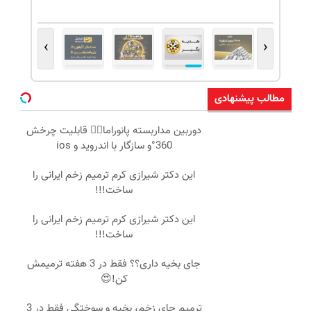
›
‹
مطالب پیشنهادی
دوربین مداربسته پانوراما👈🏻 قابلیت چرخش
360°و سازگار با اندروید و ios
این دکتر شیرازی کرم ترمیم زخم ایرانی را
ساخت!!!
این دکتر شیرازی کرم ترمیم زخم ایرانی را
ساخت!!!
جای بخیه داری؟؟ فقط در 3 هفته ترمیمش
کن!😍
ترمیم جای زخم، بخیه و سوختگی فقط در 3