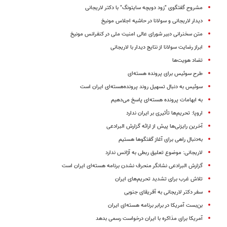
مشروح گفتگوی "زود دویچه سایتونگ" با دکتر لاریجانی
دیدار لاریجانی و سولانا در حاشیه اجلاس مونیخ
متن سخنرانی دبیر شورای عالی امنیت ملی در کنفرانس مونیخ
ابراز رضایت سولا‌نا از نتایج دیدار با لا‌ریجانی
تضاد هویت‌ها
طرح سوئیس برای پرونده هسته‌ای
سوئیس به دنبال تسهیل روند پرونده‌هسته‌ای ایران است
به ابهامات پرونده هسته‌ای پاسخ می‌دهیم
اروپا: ‌تحریم‌ها تأثیری بر ایران ندارد
آخرین رایزنی‌ها پیش از ارائه گزارش البرادعی
به‌دنبال راهی برای آغاز گفتگوها هستیم
لاریجانی: موضوع تعلیق ربطی به آژانس ندارد
گزارش البرادعی نشانگر منحرف نشدن برنامه هسته‌ای ایران است
تلاش‌ غرب‌ برای تشدید تحریم‌های ایران
سفر دکتر لاریجانی به آفریقای جنوبی
بن‌بست آمریکا در برابر برنامه هسته‌ای ایران
آمریکا برای مذاکره با ایران درخواست رسمی بدهد