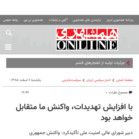
روزنامه همشهری امروز
نیازمندی های همشهری
آگهی و تبلیغات
همشهری تی وی
روابط عمومی ه
جزئیات اولیه از انفجارهای قشم
صفحه اصلی
اخبار سیاسی ایران
سیاست‌خارجی
یکشنبه ۶ اسفند ۱۳۸۵ -
مجموع نظرات: ۰
۱۹:۴۶
با افزایش تهدیدات، واکنش ما متقابل
خواهد بود
دبیر شورای عالی امنیت ملی تأکیدکرد: واکنش جمهوری