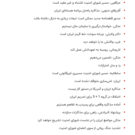
عراقچی: مسیر شورای امنیت اشتباه و غیر مفید است
آفریقای جنوبی: مذاکره راه‌حل برنامه هسته‌ای ایران
صدور قطعنامه جدید ممکن است تبعات زیادی به دنبال داشته باشد
متکی: خواستار درگیری با سازمان ملل نیستیم
دکتر ولایتی: چرخه سوخت خط قرمز ایران است
غرب واکنش ما را خواهد دید
لاریجانی: روسیه به تعهداتش عمل کند
متکی: تضمین می‌دهیم
رد و بدل امتیازات
سلطانیه: مسیر شورای امنیت مسیری غیرقانونی است
ایران: غنی‌سازی متوقف نشده است
مذاکره ایران و آمریکا در دستور کار نیست
اختلاف در گروه 1 + 5 برای تحریم ایران
آماده مذاکره واقعی برای رسیدن به تفاهم هستیم‬
پیشنهاد البرادعی، راهی برای مذاکرات سازنده
متکی مواضع ایران را در نشست شورای امنیت تشریح خواهد کرد
تشدید جنگ روانی از سوی اعضای شورای امنیت