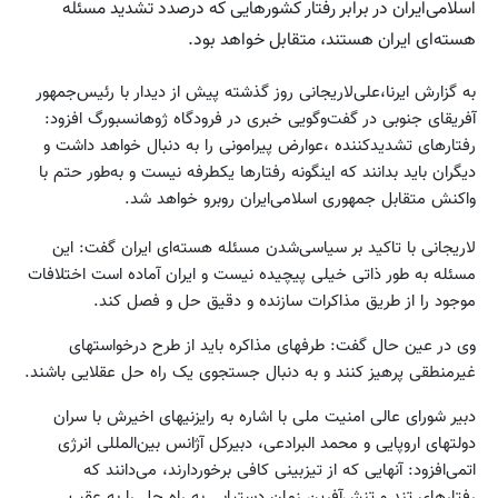
اسلامی‌ایران در برابر رفتار کشورهایی که درصدد تشدید مسئله
هسته‌ای ایران هستند، متقابل خواهد بود.
به گزارش ایرنا،علی‌لاریجانی روز گذشته پیش از دیدار با رئیس‌جمهور
آفریقای جنوبی در گفت‌وگویی خبری در فرودگاه ژوهانسبورگ افزود:
رفتارهای تشدیدکننده ،عوارض پیرامونی را به دنبال خواهد داشت و
دیگران باید بدانند که اینگونه رفتارها یکطرفه نیست و به‌طور حتم با
واکنش متقابل جمهوری اسلامی‌ایران روبرو خواهد شد.
لاریجانی با تاکید بر سیاسی‌شدن مسئله هسته‌ای ایران گفت: این
مسئله به طور ذاتی خیلی پیچیده نیست و ایران آماده است اختلافات
موجود را از طریق مذاکرات سازنده و دقیق حل و فصل کند.
وی در عین حال گفت: طرفهای مذاکره باید از طرح درخواستهای
غیرمنطقی پرهیز کنند و به دنبال جستجوی یک راه حل عقلایی باشند.
دبیر شورای عالی امنیت ملی با اشاره به رایزنیهای اخیرش با سران
دولتهای اروپایی و محمد البرادعی، دبیرکل آژانس بین‌المللی انرژی
اتمی‌افزود: آنهایی که از تیزبینی کافی برخوردارند، می‌دانند که
رفتارهای تند و تنش‌آفرین زمان دستیابی به راه حل را به عقب