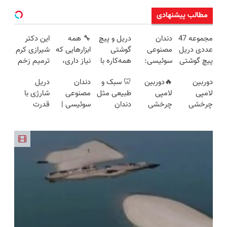
مطالب پیشنهادی
مجموعه 47
دندان
دریل و پیچ
🔧 همه
این دکتر
عددی دریل
مصنوعی
گوشتی
ابزارهایی که
شیرازی کرم
پیچ گوشتی
سوئیسی:
همه‌کاره با
نیاز داری،
ترمیم زخم
شارژی
جدیدترین
گیربکس
توی یه کیف
ایرانی را
دوربین
🔥دوربین
🦷 سبک و
دندان
دریل
(تخفیف به
فناوری
هوشمند ⚙️
جمع شده!
ساخت!!!
لامپی
لامپی
طبیعی مثل
مصنوعی
شارژی با
مدت
اروپا، سبک
(نصف
تخفیف به
چرخشی
چرخشی
دندان
سوئیسی |
قدرت
محدود)
و مقاوم |
قیمت بازار
مدت
360 درجه
360 درجه
خودت!
سبک،
سوپرمن😉
پرداخت
🔥)
محدود
فقط امروز
🔥 پرداخت
نصب آسان
مقاوم،
(مجموعه47عدد
قسطی
حراج شد🔥
درب منزل
و پرداخت
طبیعی!
با گارانتی
پرداخت
+ گارانتی
اقساطی 💳
ویزیت
تعویض)
درب منزل
تعویض
📍 تهران
رایگان+پرداخت
اقساطی😍