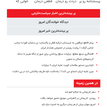
پرسشنامه رو پر
دردت رو درمان
قطعی درمان
خوابی که
کنی!!
کن!
کنید!
میلیاردر شد.
(پرسش‌نامه)
◗پرسش‌نامه◖
آموزش رایگان
پر بیننده‌ترین اخبار سیاست‌خارجی
دیدگاه خوانندگان امروز
پر بیننده‌ترین خبر امروز
پیام قاطع عراقچی به عربستان،‌ترکیه،‌قطر و پاکستان؛ بن سلمان فورا با ترامپ
تماس گرفت | روایت رویترز در خصوص هشدار ایران
افشاگری منبع مطلع؛ جزئیات مبلغ پرداختی برای عبور از تنگه هرمز تا حذف
کریدورهای شمالی و جنوبی
تازه‌ترین دستور مقامات کویت علیه ایران + جزئیات
چین علیه ایران اجماع می کند؟ | یادداشت تازه ظریف واکنشی تند در پی داشت
در همین زمینه
سفر لاریجانی به ایتالیا لغو شد
رویترز: لاریجانی‌ در کنفرانس ‌مونیخ حضور خواهد یافت‌‌
امروز جهان بیش از هر زمان دیگری به امنیت نیاز دارد