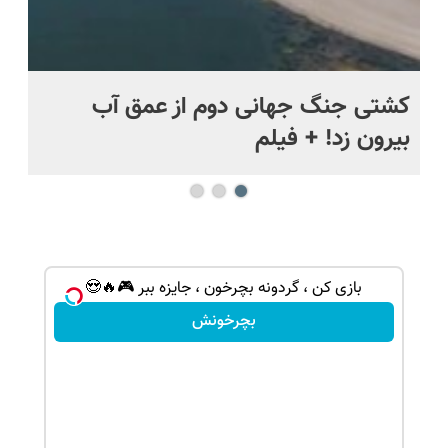
.
کشتی‌ جنگ جهانی دوم از عمق آب
اف
بیرون زد! + فیلم
ما
شانس بدون پوچ، از آیفون17تا PS5 و طلای
بازی کن ، گردونه بچرخون ، جایزه ببر 🎮🔥😍
بچرخونش