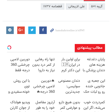
گروه ۱+۵
علی لاریجانی
قطعنامه ۱۷۳۷
مطالب پیشنهادی
پایان دغدغه
برای اولین بار
تنها راه رهایی
دوربین لامپی
هزینه های
در ایران🇮🇷
از کمر درد بدون
چرخشی 360
دندان پزشکی با
این دکتر کرم
نیاز به دارو!
درجه فقط
پک سفید
ترمیم کننده 23
(◂پرسش‌نامه)
امروز حراج شد
این جعبه ی
دندان مصنوعی
🔥دوربین
با این روش
کننده خانگی
روزه ساخت!
🔥 پرداخت
جادویی خنده
سوئیسی:
لامپی چرخشی
توی
درب منزل
رو رو لبات حک
جدیدترین
360 درجه🔥
خونه،سفیدی و
میکنه
فناوری اروپا،
پرداخت درب
زیبایی دندوناتو
کمردردت خوب
بدون هیچ دارو
آرتروز مفاصل
ویدیو هولناک
خرید40%تخفیف
سبک و مقاوم |
منزل + گارانتی
برگردون
می‌شه، اگر این
و عوارضی کمر
خود را به طور
از جوان کارتن
پرداخت قسطی
تعویض
(40%off)