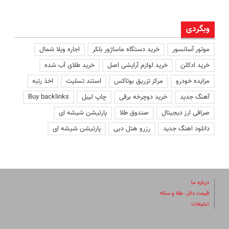
وبگردی
موتور آسانسور
خرید دستگاه ماساژور بلکر
اجاره ویلا شمال
خرید ادکلن
خرید لوازم آرایشی اصل
خرید طلای آب شده
مزایده خودرو
مرکز تزریق بوتاکس
استند تسلیت
اخذ رتبه
آهنگ جدید
خرید دوچرخه برقی
چاپ لیبل
Buy backlinks
صرافی ارز دیجیتال
صندوق طلا
پارتیشن شیشه ای
دانلود اهنگ جدید
رزرو هتل دبی
پارتیشن شیشه ای
درباره ما
قیمت دلار، طلا و سکه
تبلیغات