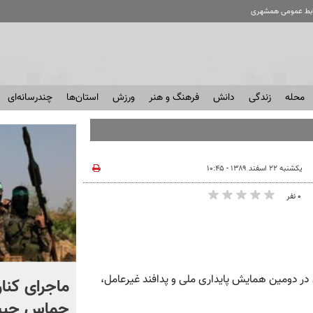
ابط عمومی همشهری
محله
زندگی
دانش
فرهنگ و هنر
ورزش
استان‌ها
چندرسانه‌ای
یکشنبه ۲۲ اسفند ۱۳۸۹ - ۱۰:۴۵
۰ نفر
ر دومین همایش پایداری ملی و پدافند غیرعامل،
کارشناس عرب: نه آمریکا نه
ماجرای کنا
اسرائیل و نه کشورهای منطقه
حماس چیست