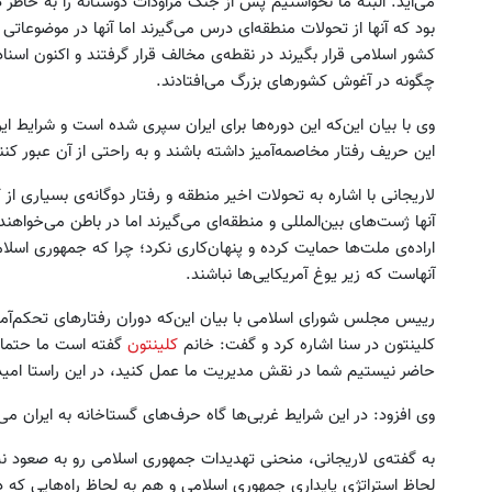
می‌آید. البته ما نخواستیم پس از جنگ مراودات دوستانه را به خاطر 
بود که آنها از تحولات منطقه‌ای درس می‌گیرند اما آنها در موضوعات
کشور اسلامی قرار بگیرند در نقطه‌ی مخالف قرار گرفتند و اکنون ا
چگونه در آغوش کشورهای بزرگ می‌افتادند.
وی با بیان این‌که این دوره‌ها برای ایران سپری شده است و شرایط ایرا
این حریف رفتار مخاصمه‌آمیز داشته باشند و به راحتی از آن عبور کنن
لاریجانی با اشاره به تحولات اخیر منطقه و رفتار دوگانه‌ی بسیاری 
آنها ژست‌های بین‌المللی و منطقه‌ای می‌گیرند اما در باطن می‌خواهن
اراده‌ی ملت‌ها حمایت کرده و پنهان‌کاری نکرد؛ چرا که جمهوری اسلام
آنهاست که زیر یوغ آمریکایی‌ها نباشند.
رییس مجلس شورای اسلامی با بیان این‌که دوران رفتارهای تحکم‌آم
کلینتون در سنا اشاره کرد و گفت: خانم
کلینتون
گفته است ما حتما ب
حاضر نیستیم شما در نقش مدیریت ما عمل کنید، در این راستا امیدوا
وی افزود: در این شرایط غربی‌ها گاه حرف‌های گستاخانه به ایران می‌
به گفته‌ی لاریجانی، منحنی تهدیدات جمهوری اسلامی رو به صعود نیس
لحاظ استراتژی پایداری جمهوری اسلامی و هم به لحاظ راه‌هایی که دشم