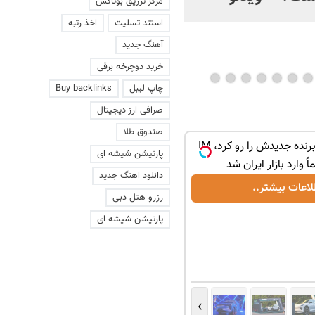
مرکز تزریق بوتاکس
ویدئو
استند تسلیت
اخذ رتبه
آهنگ جدید
خرید دوچرخه برقی
چاپ لیبل
Buy backlinks
صرافی ارز دیجیتال
صندوق طلا
نیکاموتور برگ برنده جدیدش را رو کرد، IM
بازدید از IM LS7 لوکس ترین شاسی بلند
پارتیشن شیشه ای
برقی ایران در باشگاه انقلاب
دانلود اهنگ جدید
لاعات بیشتر..
ثبت درخواست
رزرو هتل دبی
پارتیشن شیشه ای
›