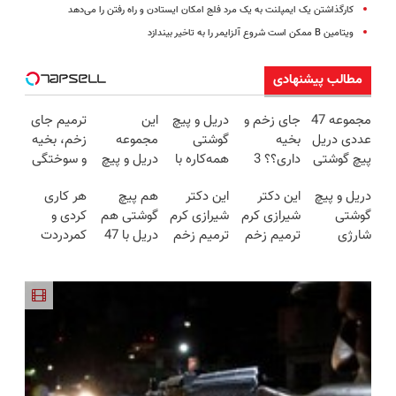
کارگذاشتن یک ایمپلنت به یک مرد فلج امکان ایستادن و راه رفتن را می‌دهد
ویتامین B ممکن است شروع آلزایمر را به تاخیر بیندازد
مطالب پیشنهادی
مجموعه 47
جای زخم و
دریل و پیچ
این
ترمیم جای
عددی دریل
بخیه
گوشتی
مجموعه
زخم، بخیه
پیچ گوشتی
داری؟؟ 3
همه‌کاره با
دریل و پیچ
و سوختگی
شارژی
هفته‌ای
گیربکس
گوشتی رو با
فقط در 3
دریل و پیچ
این دکتر
این دکتر
هم پیچ
هر کاری
(تخفیف به
محوش کن!
هوشمند ⚙️
گارانتی و
هفته!!😍
گوشتی
شیرازی کرم
شیرازی کرم
گوشتی هم
کردی و
مدت
(نصف
نصف قیمت
شارژی
ترمیم زخم
ترمیم زخم
دریل با 47
کمردردت
محدود)
قیمت بازار
بخر!😉
فوق‌قدرت با
ایرانی را
ایرانی را
تیکه
درمان نشد؟
🔥)
کنترل
ساخت!!!
ساخت!!!
کاربردی! تا
پر کردن
سرعت ⚡
تخفیف داره
پرسشنامه و
(همراه با
بخرش!🔥
دریافت راه
متعلقات)
حل