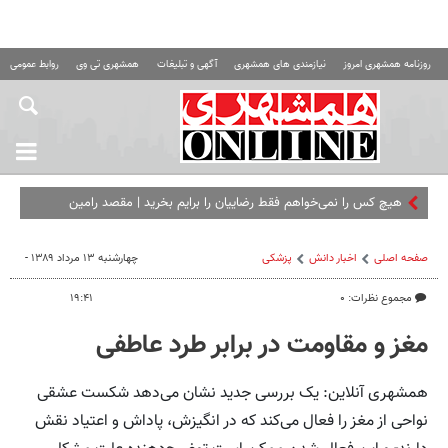
روزنامه همشهری امروز
نیازمندی های همشهری
آگهی و تبلیغات
همشهری تی وی
روابط عمومی ه
هیچ کس را نمی‌خواهم فقط رضاییان را برایم بخرید | مقصد رامین
مشخص شد؟
صفحه اصلی
اخبار دانش
پزشکی
چهارشنبه ۱۳ مرداد ۱۳۸۹ -
مجموع نظرات: ۰
۱۹:۴۱
مغز و مقاومت در برابر طرد عاطفی
همشهری آنلاین: یک بررسی جدید نشان می‌دهد شکست عشقی
نواحی از مغز را فعال می‌کند که در انگیزش، پاداش و اعتیاد نقش