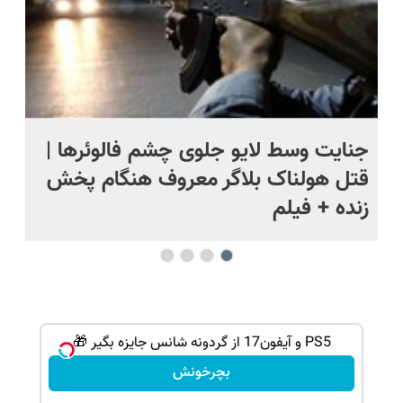
ج
جنایت وسط لایو جلوی چشم فالوئرها |
صح
قتل هولناک بلاگر معروف هنگام پخش
سب
زنده + فیلم
PS5 و آیفون17 از گردونه شانس جایزه بگیر 🎁
بچرخونش