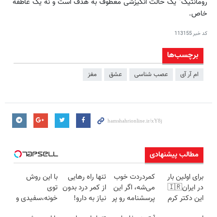
رومانتیک" یک حالت انگیزشی معطوف به هدف است و نه یک عاطفه
خاص.
کد خبر
113155
برچسب‌ها
ام آر آی
عصب‌ شناسی
عشق
مغز
مطالب پیشنهادی
برای اولین بار
کمردردت خوب
تنها راه رهایی
با این روش
در ایران🇮🇷
می‌شه، اگر این
از کمر درد بدون
توی
این دکتر کرم
پرسشنامه رو پر
نیاز به دارو!
خونه،سفیدی و
ترمیم کننده 23
کنی!!
(◂پرسش‌نامه)
زیبایی دندوناتو