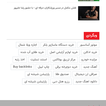
نقش مکمل در مسیر ورزشکاران حرفه ای ؛ با حضور رضا علیپور
وبگردی
موتور آسانسور
خرید دستگاه ماساژور بلکر
اجاره ویلا شمال
خرید ادکلن
خرید لوازم آرایشی اصل
خرید طلای آب شده
مزایده خودرو
مرکز تزریق بوتاکس
استند تسلیت
اخذ رتبه
آهنگ جدید
خرید دوچرخه برقی
چاپ لیبل
Buy backlinks
صرافی ارز دیجیتال
صندوق طلا
پارتیشن شیشه ای
دانلود اهنگ جدید
رزرو هتل دبی
پارتیشن شیشه ای