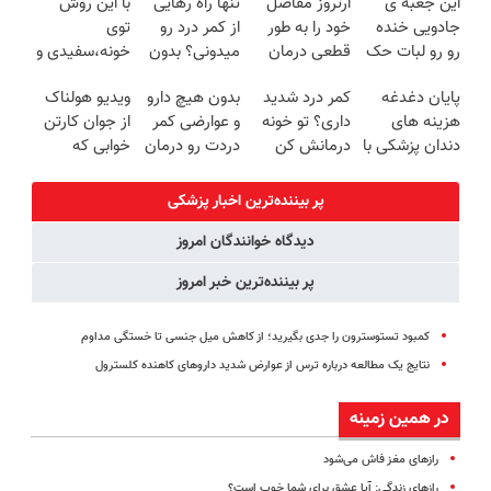
این جعبه ی
آرتروز مفاصل
تنها راه رهایی
با این روش
روزه ساخت!
برگردون
جادویی خنده
خود را به طور
از کمر درد رو
توی
(40%off)
رو رو لبات حک
قطعی درمان
میدونی؟ بدون
خونه،سفیدی و
میکنه
کنید!
نیاز به دارو!
زیبایی دندوناتو
پایان دغدغه
کمر درد شدید
بدون هیچ دارو
ویدیو هولناک
خرید40%تخفیف
◗پرسش‌نامه◖
(◂پرسش‌نامه)
برگردون(40%off)
هزینه های
داری؟ تو خونه
و عوارضی کمر
از جوان کارتن
دندان پزشکی با
درمانش کن
دردت رو درمان
خوابی که
پک سفید
(◂پرسش‌نامه
کن!
میلیاردر شد.
کننده خانگی
رو پرکن)
(پرسش‌نامه)
آموزش رایگان
پر بیننده‌ترین اخبار پزشکی
دیدگاه خوانندگان امروز
پر بیننده‌ترین خبر امروز
کمبود تستوسترون را جدی بگیرید؛ از کاهش میل جنسی تا خستگی مداوم
نتایج یک مطالعه درباره ترس از عوارض شدید داروهای کاهنده کلسترول
در همین زمینه
رازهای مغز فاش می‌شود
رازهای زندگی: آیا عشق برای شما خوب است؟