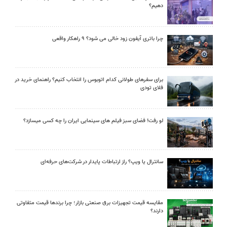
دهیم؟
چرا باتری آیفون زود خالی می شود؟ ۹ راهکار واقعی
برای سفرهای طولانی کدام اتوبوس را انتخاب کنیم؟ راهنمای خرید در
فلای تودی
لو رفت! فضای سبز فیلم های سینمایی ایران را چه کسی میسازد؟
سانترال یا ویپ؟ راز ارتباطات پایدار در شرکت‌های حرفه‌ای
مقایسه قیمت تجهیزات برق صنعتی بازار؛ چرا برندها قیمت متفاوتی
دارند؟