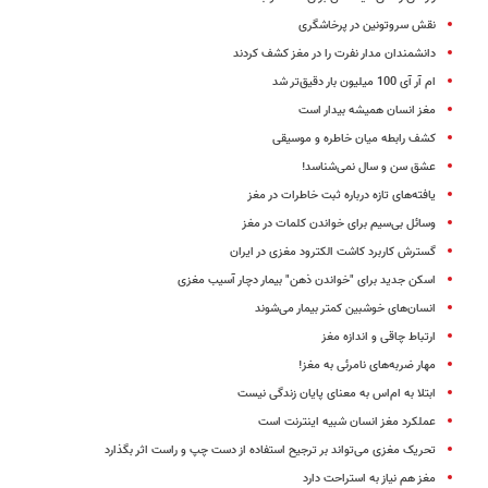
نقش سروتونین در پرخاشگری
دانشمندان مدار نفرت را در مغز کشف کردند
ام آر آی 100 میلیون بار دقیق‌تر شد
مغز انسان همیشه بیدار است
کشف رابطه میان خاطره و موسیقی
عشق سن و سال نمی‌شناسد!
یافته‌های تازه درباره ثبت خاطرات در مغز
وسائل بی‌سیم برای خواندن کلمات در مغز
گسترش کاربرد کاشت الکترود مغزی در ایران
اسکن جدید برای "خواندن ذهن" بیمار دچار آسیب مغزی
انسان‌های خوشبین کمتر بیمار می‌شوند
ارتباط چاقی و اندازه مغز
مهار ضربه‌های نامرئی به مغز!
ابتلا به ام‌اس به معنای پایان زندگی نیست
عملکرد مغز انسان شبیه اینترنت است
تحریک مغزی می‌تواند بر ترجیح استفاده از دست چپ و راست اثر بگذارد
مغز هم نیاز به استراحت دارد