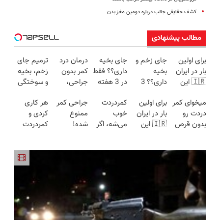
کشف حقایقی جالب درباره دومین مغز بدن
مطالب پیشنهادی
برای اولین
جای زخم و
جای بخیه
درمان درد
ترمیم جای
بار در ایران
بخیه
داری؟؟ فقط
کمر بدون
زخم، بخیه
🇮🇷 این
داری؟؟ 3
در 3 هفته
جراحی،
و سوختگی
دکتر کرم
هفته‌ای
ترمیمش
تزریق ◀
فقط در 3
میخوای کمر
برای اولین
کمردردت
جراحی کمر
هر کاری
ترمیم کننده
محوش کن!
کن!😍
پرسش‌نامه
هفته!!😍
دردت رو
بار در ایران
خوب
ممنوع
کردی و
23 روزه
رو پر کن ▶
بدون قرص
🇮🇷 این
می‌شه، اگر
شده!
کمردردت
ساخت!
برای
دکتر کرم
این
میخوای
درمان نشد؟
همیشه
ترمیم کننده
پرسشنامه
کمرت رو در
پر کردن
خوب کنی؟
23 روزه
رو پر کنی!!
منزل درمان
پرسشنامه و
(◂پرسش‌نامه
ساخت!
کنی؟
دریافت راه
رو پر کن)
((پرسش‌نامه))
حل