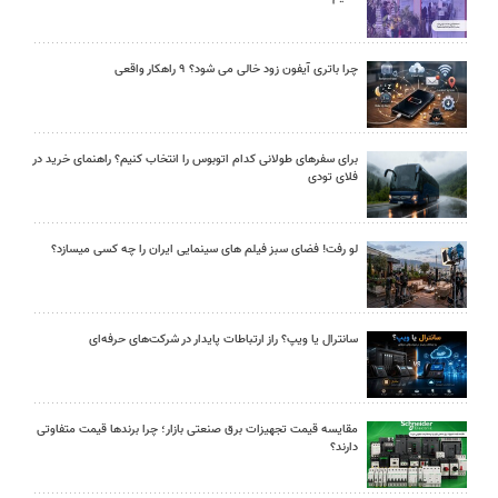
چرا باتری آیفون زود خالی می شود؟ ۹ راهکار واقعی
برای سفرهای طولانی کدام اتوبوس را انتخاب کنیم؟ راهنمای خرید در
فلای تودی
لو رفت! فضای سبز فیلم های سینمایی ایران را چه کسی میسازد؟
سانترال یا ویپ؟ راز ارتباطات پایدار در شرکت‌های حرفه‌ای
مقایسه قیمت تجهیزات برق صنعتی بازار؛ چرا برندها قیمت متفاوتی
دارند؟