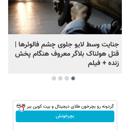
ج
جنایت وسط لایو جلوی چشم فالوئرها |
صح
قتل هولناک بلاگر معروف هنگام پخش
سب
زنده + فیلم
گردونه رو بچرخون طلای دیجیتال و بیت کوین ببر 🎁😍
بچرخونش