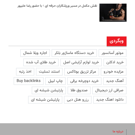
نقش مکمل در مسیر ورزشکاران حرفه ای ؛ با حضور رضا علیپور
وبگردی
موتور آسانسور
خرید دستگاه ماساژور بلکر
اجاره ویلا شمال
خرید ادکلن
خرید لوازم آرایشی اصل
خرید طلای آب شده
مزایده خودرو
مرکز تزریق بوتاکس
استند تسلیت
اخذ رتبه
آهنگ جدید
خرید دوچرخه برقی
چاپ لیبل
Buy backlinks
صرافی ارز دیجیتال
صندوق طلا
پارتیشن شیشه ای
دانلود اهنگ جدید
رزرو هتل دبی
پارتیشن شیشه ای
درباره ما