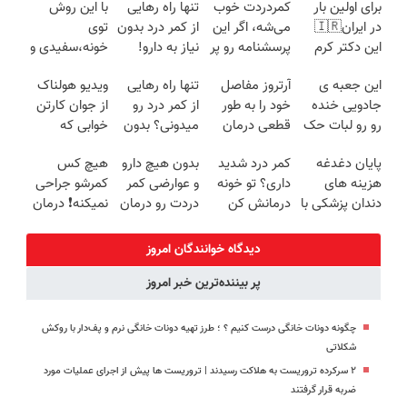
برای اولین بار
کمردردت خوب
تنها راه رهایی
با این روش
در ایران🇮🇷
می‌شه، اگر این
از کمر درد بدون
توی
این دکتر کرم
پرسشنامه رو پر
نیاز به دارو!
خونه،سفیدی و
ترمیم کننده 23
کنی!!
(◂پرسش‌نامه)
زیبایی دندوناتو
این جعبه ی
آرتروز مفاصل
تنها راه رهایی
ویدیو هولناک
روزه ساخت!
برگردون
جادویی خنده
خود را به طور
از کمر درد رو
از جوان کارتن
(40%off)
رو رو لبات حک
قطعی درمان
میدونی؟ بدون
خوابی که
میکنه
کنید!
نیاز به دارو!
میلیاردر شد.
پایان دغدغه
کمر درد شدید
بدون هیچ دارو
هیچ کس
خرید40%تخفیف
◗پرسش‌نامه◖
(◂پرسش‌نامه)
آموزش رایگان
هزینه های
داری؟ تو خونه
و عوارضی کمر
کمرشو جراحی
دندان پزشکی با
درمانش کن
دردت رو درمان
نمیکنه❗ درمان
پک سفید
(◂پرسش‌نامه
کن!
کمردرد بدون
کننده خانگی
رو پرکن)
(پرسش‌نامه)
قرص
دیدگاه خوانندگان امروز
(پرسشنامه)
پر بیننده‌ترین خبر امروز
چگونه دونات خانگی درست کنیم ؟ ؛ طرز تهیه دونات خانگی نرم و پف‌دار با روکش
شکلاتی
۲ سرکرده تروریست به هلاکت رسیدند | تروریست ها پیش از اجرای عملیات مورد
ضربه قرار گرفتند