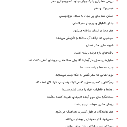
بررسی هشیاری با یک روش جدید تصویربرداری مغز
فیس‌بوک و مغز
اسکن مغز برای پی بردن به میزان نوع‌دوستی
بخش انطباق پذیری در مغز انسان
مغز مجازی انسان ساخته می‌شود
مولکولی که توقف آن حافظه را افزایش می‌دهد
شبیه سازی مغز انسان
یافته‌های تازه درباره ریشه اعتیاد
سلول‌های مغزی در آزمایشگاه برای مطالعه بیماری‌های ذهنی کشت شد
چپ‌دست‌ها و راست‌دست‌ها
نورون‌هایی که سفر ذهنی را امکان‌پذیر می‌سازند
رمزگشایی کدهای مغزی که می‌تواند به درمان افراد لال کمک کند
رویاها و خاطرات افراد را مانند فیلم ببینید!
بحث‌انگیز مثل موج آینده داروهای تقویت کننده حافظه
رازهای مغزی هوشمندی و بلاهت
مغز نوازندگان در طول کنسرت هماهنگ می شود
مسن‌ترها قدر مغزشان را بیشتر می‌دانند
دروغگویان در دادگاه بیشتر مراقب باشند