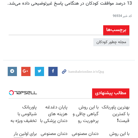
13 درصد موافقت کودکان در هنگامی پاسخ غیرتوضیحی داده می‌شد.
کد خبر
96934
برچسب‌ها
مجله چطور کودکان
مطالب پیشنهادی
بهترین پاوربانک
با این روش
پایان دغدغه
پاوربانک
با کمترین
گیاهی چاقی و
هزینه های
شیائومی با
قیمت❗
پرخوریت رو
دندان پزشکی با
تخفیف ویژه به
شکست بده
پک سفید
مدت محدود🔥
با این روش
دندان مصنوعی
دندان مصنوعی
برای اولین بار
کننده خانگی