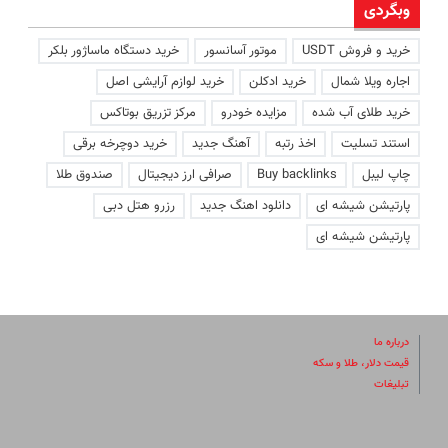
وبگردی
خرید و فروش USDT
موتور آسانسور
خرید دستگاه ماساژور بلکر
اجاره ویلا شمال
خرید ادکلن
خرید لوازم آرایشی اصل
خرید طلای آب شده
مزایده خودرو
مرکز تزریق بوتاکس
استند تسلیت
اخذ رتبه
آهنگ جدید
خرید دوچرخه برقی
چاپ لیبل
Buy backlinks
صرافی ارز دیجیتال
صندوق طلا
پارتیشن شیشه ای
دانلود اهنگ جدید
رزرو هتل دبی
پارتیشن شیشه ای
درباره ما
قیمت دلار، طلا و سکه
تبلیغات