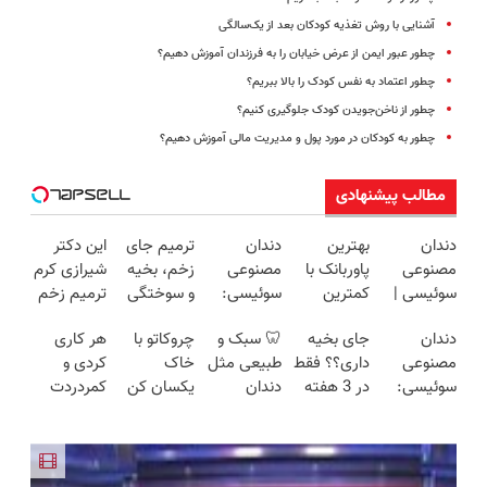
آشنایی با روش تغذیه کودکان بعد از یک‌سالگی
چطور عبور ایمن از عرض خیابان را به فرزندان آموزش دهیم؟
چطور اعتماد به نفس کودک را بالا ببریم؟
چطور از ناخن‌جویدن کودک جلوگیری کنیم؟
چطور به کودکان در مورد پول و مدیریت مالی آموزش دهیم؟
مطالب پیشنهادی
دندان
بهترین
دندان
ترمیم جای
این دکتر
مصنوعی
پاوربانک با
مصنوعی
زخم، بخیه
شیرازی کرم
سوئیسی |
کمترین
سوئیسی:
و سوختگی
ترمیم زخم
سبک،
قیمت❗
جدیدترین
فقط در 3
ایرانی را
دندان
جای بخیه
🦷 سبک و
چروکاتو با
هر کاری
مقاوم،
فناوری
هفته!!😍
ساخت!!!
مصنوعی
داری؟؟ فقط
طبیعی مثل
خاک
کردی و
طبیعی!
اروپا، سبک
سوئیسی:
در 3 هفته
دندان
یکسان کن
کمردردت
ویزیت
و مقاوم |
سبک،
ترمیمش
خودت!
(روش
درمان نشد؟
رایگان+پرداخت
پرداخت
طبیعی و
کن!😍
نصب آسان
خانگی+آسان+به
پر کردن
اقساطی😍
قسطی
بدون لقی |
و پرداخت
صرفه)
پرسشنامه و
📍تهران
اقساطی 💳
دریافت راه