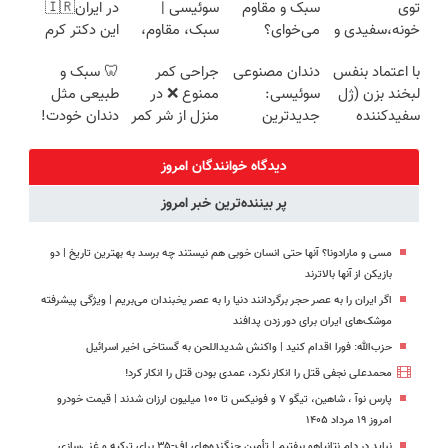
توی
سبک و مقاوم
سوئیسی |
در ایران🇮🇷
خونه،سفیدی و
می‌خوای؟
سبک، مقاوم،
این دکتر کرم
زیبایی دندوناتو
پرداخت
طبیعی! ویزیت
ترمیم کننده 23
با اعتماد بنفس
دندان مصنوعی
جراحی کمر
🦷 سبک و
برگردون
اقساطی هم
رایگان+پرداخت
روزه ساخت!
لبخند بزن (ژل
سوئیسی:
ممنوع ❌ در
طبیعی مثل
(40%off)
داریم!😍 | 📍
اقساطی😍
سفیدکننده
جدیدترین
منزل از شر کمر
دندان خودت!
تهران
دندان40%تخفیف)
فناوری اروپا،
درد خلاص
نصب آسان و
سبک و مقاوم |
شوید◂پرسش‌نامه
پرداخت
دیدگاه خوانندگان امروز
پرداخت قسطی
اقساطی 💳 📍
پر بیننده‌ترین خبر امروز
تهران
مسی و مارادونا؟ آنها حتی انسان خوبی هم نیستند چه برسد به بهترین تاریخ | دو
بازیکن از آنها بالاترند
اگر ایران را به عصر حجر برگردانند دنیا را به عصر یخبندان می‌بریم | ویژگی پیشرفته
موشک‌های ایران برای دور زدن پدافند
حزب‌الله: فورا اقدام کنید | واکنش شدیداللحن به گستاخی اخیر اسرائیل
محمدعلی نجفی قتل را انکار نکرد، عمدی بودن قتل را انکار کرد!
پارس نوآ ، شاهین، تیگو ۷ و فونیکس تا ۱۰۰ میلیون ارزان شدند | قیمت خودرو
امروز ۱۹ مرداد ۱۴۰۵
نباید در دام نتانیاهو بیفتیم | تأمین جنگنده‌های اف-۳۵ برای ترکیه و غنی‌سازی