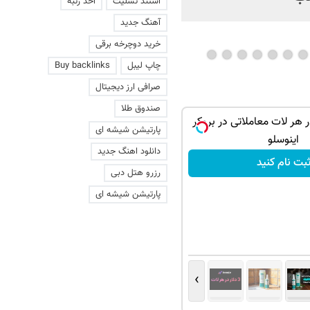
استند تسلیت
اخذ رتبه
آهنگ جدید
خرید دوچرخه برقی
چاپ لیبل
Buy backlinks
صرافی ارز دیجیتال
صندوق طلا
ر هر لات معاملاتی در بروکر
پارتیشن شیشه ای
اینوسلو
دانلود اهنگ جدید
بت نام کنید
رزرو هتل دبی
پارتیشن شیشه ای
›