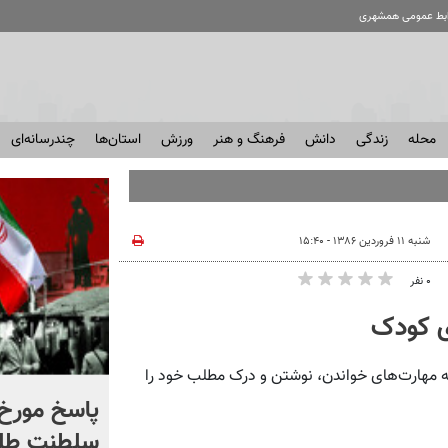
ابط عمومی همشهری
محله
زندگی
دانش
فرهنگ و هنر
ورزش
استان‌ها
چندرسانه‌ای
شنبه ۱۱ فروردین ۱۳۸۶ - ۱۵:۴۰
۰ نفر
ای کودک
ه مهارت‌های خواندن، نوشتن و درک مطلب خود را
شادمهر عقیلی قطعه «گل
پاسخ مورخ 
یاس» را بازخوانی کرد | ببینید
سلطنت طل