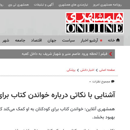
روزنامه همشهری امروز
نیازمندی های همشهری
آگهی و تبلیغات
همشهری تی وی
رو
خانه
آرشیو اخبار
سياست
جهان
اقتصاد
جامعه
شهر
فیلم | لحظه ورود عاصم منیر و شهباز شریف به داخل کعبه
صفحه اصلی
اخبار دانش
پزشکی
مجموع نظرات: ۰
آشنایی با نکاتی درباره خواندن کتاب بر
همشهری آنلاین: خواندن کتاب برای کودکتان به او کمک می‌کند ک
بهبود بخشد.