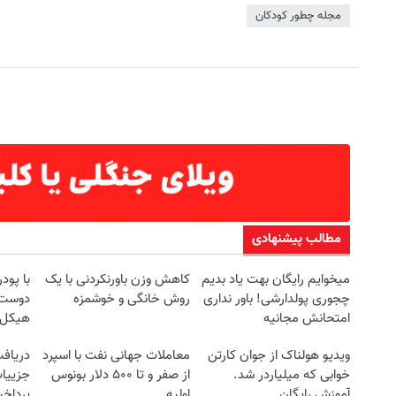
مجله چطور کودکان
مطالب پیشنهادی
میخوایم رایگان بهت یاد بدیم
کاهش وزن باورنکردنی با یک
با پو
چجوری پولدارشی! باور نداری
روش خانگی و خوشمزه
دوست 
امتحانش مجانیه
هیکل 
خرید45%off
ویدیو هولناک از جوان کارتن
معاملات جهانی نفت با اسپرد
خوابی که میلیاردر شد.
از صفر و تا ۵۰۰ دلار بونوس
جزییات
آموزش رایگان
اولیه
پرداخ