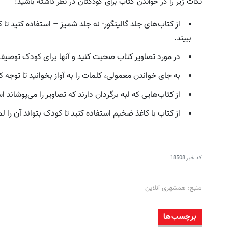
نکات زیر را در خواندن کتاب برای کودکتان در نظر داشته باشید:
از کتاب‌های جلد گالینگور- نه جلد شمیز – استفاده کنید تا 
ببیند.
در مورد تصاویر کتاب صحبت کنید و آنها برای کودک توصیف
به جای خواندن معمولی، کلمات را به آواز بخوانید تا توج
 این روش توی خونه،سفیدی و زیبایی
لذت موهای پرپشت و قوی رو
از کتاب‌هایی که لبه برگردان دارند که تصاویر را می‌پوشاند ا
دندوناتو برگردون(40%off)
کن(شامپو اسپیرولینا45%تخفیف)
از کتاب‌ با کاغذ ضخیم استفاده کنید تا کودک بتواند آن ر
تخفیف ویژه!
خرید محصول
کد خبر
18508
منبع: همشهری آنلاین
برچسب‌ها