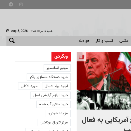
- شنبه ۱۷ مرداد ۱۴۰۵
Aug 8, 2026
عکس
کسب و کار
حوادث
وبگردی
موتور آسانسور
خرید دستگاه ماساژور بلکر
اجاره ویلا شمال
خرید ادکلن
خرید لوازم آرایشی اصل
خرید طلای آب شده
مزایده خودرو
آمریکایی به فعال
با دوچرخه به مترو بروید
مرکز تزریق بوتاکس
ب