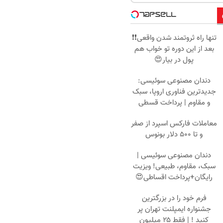
تنها راه ثروتمند شدن واقعی❗❗
بعد از این دوره تو خواب هم
پول در بیار😍
دندان مصنوعی سوئیسی:
جدیدترین فناوری اروپا، سبک
و مقاوم | پرداخت قسطی
معاملات فارکس اسپرد از صفر
و تا ۵۰۰ دلار بونوس
دندان مصنوعی سوئیسی |
سبک، مقاوم، طبیعی! ویزیت
رایگان+پرداخت اقساطی😍
فرم خود را در بزرگترین
جشنواره ایمپلنت تهران پر
کنید ! | فقط ۲۵ میلیون