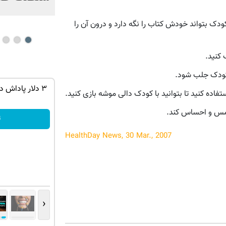
کودک بتواند خودش کتاب را نگه دارد و درون آن را
 کنید.
ه کودک جلب شود.
 تجربه
جای این پک تقویت موی جلبک توی حمومت
۳ دلار پاداش د
ستفاده کنید تا بتوانید با کودک دالی موشه بازی کنید.
خالیه!45%تخفیف
ا لمس و احساس کند.
خرید محصول
ث
HealthDay News, 30 Mar., 2007
‹