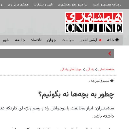
روزنامه همشهری امروز
نیازمندی های همشهری
آگهی و تبلیغات
همشهری تی وی
رو
خانه
آرشیو اخبار
سياست
جهان
اقتصاد
جامعه
شهر
کشور همسایه به د
صفحه اصلی
زندگی
مهارت‌های زندگی
مجموع نظرات: ۰
چطور به بچه‌ها نه بگوئیم؟
سلامتیران: ابراز مخالفت با نوجوانان راه و رسم ویژه ای داردکه
داشته باشد.