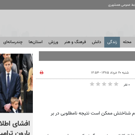
ابط عمومی همشهری
محله
زندگی
دانش
فرهنگ و هنر
ورزش
استان‌ها
چندرسانه‌ای
شنبه ۲۰ خرداد ۱۳۸۵ - ۱۲:۵۴
۰ نفر
 عدم شناختش ممکن است نتیجه نامطلوبی در بر
رامین تعصب استقلال را
افشای اطلاع
نکشید!
بارون ترامپ