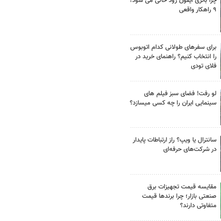
چرا باتری آیفون زود خالی می شود؟
۹ راهکار واقعی
برای سفرهای طولانی کدام اتوبوس
را انتخاب کنیم؟ راهنمای خرید در
فلای تودی
لو رفت! فضای سبز فیلم های
سینمایی ایران را چه کسی میسازد؟
سانترال یا ویپ؟ راز ارتباطات پایدار
در شرکت‌های حرفه‌ای
مقایسه قیمت تجهیزات برق
صنعتی بازار؛ چرا برندها قیمت
متفاوتی دارند؟