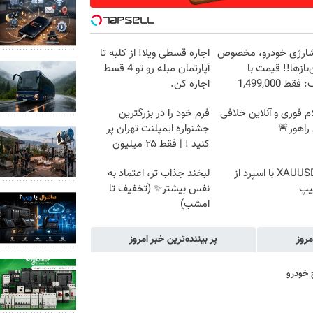
شارژی خودرو، مخصوص
اجاره‌ قسطی ویلا! از کلبه تا
باز‌ها!! قیمت با
آپارتمان مبله رو تو 4 قسط
ط 1,499,000
اجاره کن.
م فوری و آنلاین خلافی
فرم خود را در بزرگترین
راهور🚨
جشنواره ایمپلنت تهران پر
کنید ! | فقط ۲۵ میلیون
ترید XAUUSD با اسپرد از
لبخند جذاب تر، اعتماد به
یپ
نفس بیشتر✨ (تخفیف تا
امشب)
مروز
پر بیننده‌ترین خبر امروز
 خودرو