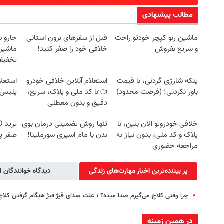
مطالب پیشنهادی
ماشین رنو کپچر خودتو راحت
قبل از سفرهای برون استانی
جارو 
و سریع بفروش
خلافی خود را صفر کنید!
ماشین‌
تخفیف: فق
پنکه شارژی گردنی، با قیمت
استعلام آنلاین خلافی خودرو
استعلا
باور نکردنی! (فرصت محدود)
👈با کد ملی و پلاک، سریع،
پلیس 
دقیق و بدون معطلی
خلافی خودروتو الان ببین، با
تنها روش تضمینی درمان بوی
پلاک و کد ملی، بدون نیاز به
بدن با مام اسپری سورملینا!
صفر پ
مراجعه حضوری
پر بیننده‌ترین اخبار مهارت‌های زندگی
دیدگاه خوانندگان ا
چرا وقتی کلاچ می‌گیرم صدا میده؟ ؛ علت صدای قیژ قیژ هنگام گرفتن کلاچ
در همین زمینه