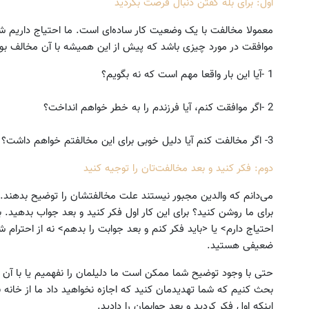
اول: برای بله گفتن دنبال فرصت بگردید
معمولا مخالفت با یک وضعیت کار ساده‌ای است. ما احتیاج داریم ش
موافقت در مورد چیزی باشد که پیش از این همیشه با آن مخالف بوده
1 -آیا این بار واقعا مهم است که نه بگویم؟
2 -اگر موافقت کنم، آیا فرزندم را به خطر خواهم انداخت؟
3- اگر مخالفت کنم آیا دلیل خوبی برای این مخالفتم خواهم داشت؟
دوم: فکر کنید و بعد مخالفت‌تان را توجیه کنید
می‌دانم که والدین مجبور نیستند علت مخالفتشان را توضیح بدهند. ا
برای ما روشن کنید؟ برای این کار اول فکر کنید و بعد جواب بدهید. ب
احتیاج دارم> یا <باید فکر کنم و بعد جوابت را بدهم> نه از احترام 
ضعیفی هستید.
حتی با وجود توضیح شما ممکن است ما دلیلمان را نفهمیم یا با آ
بحث کنیم که شما تهدیدمان کنید که اجازه نخواهید داد ما از خانه بی
اینکه اول فکر کردید و بعد جوابمان را دادید.