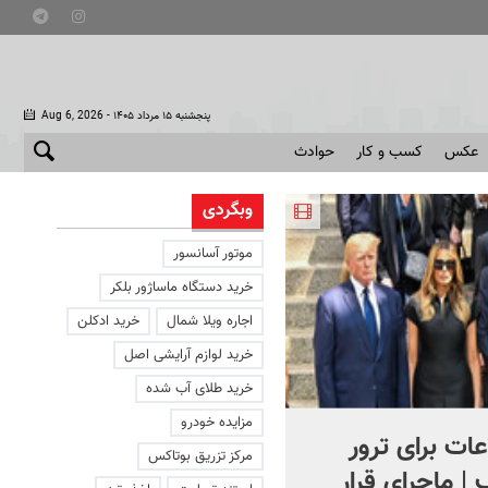
- پنجشنبه ۱۵ مرداد ۱۴۰۵
Aug 6, 2026
عکس
کسب و کار
حوادث
وبگردی
موتور آسانسور
خرید دستگاه ماساژور بلکر
اجاره ویلا شمال
خرید ادکلن
خرید لوازم آرایشی اصل
خرید طلای آب شده
مزایده خودرو
ات برای ترور
کنترل اوضاع از دست ترامپ
مرکز تزریق بوتاکس
 | ماجرای قرار
خارج شد...