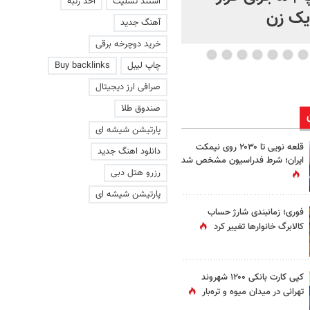
استند تسلیت
اخذ رتبه
 یک زن
آهنگ جدید
خرید دوچرخه برقی
چاپ لیبل
Buy backlinks
صرافی ارز دیجیتال
صندوق طلا
پارتیشن شیشه ای
قلعه نویی تا ۲۰۳۰ روی نیمکت
دانلود اهنگ جدید
ایران؛ شرط فدراسیون مشخص شد
رزرو هتل دبی
پارتیشن شیشه ای
فوری؛ زمانبندی‌ شارژ حساب
کالابرگ خانوارها تغییر کرد
کپی کارت بانکی ۱۲۰۰ شهروند
تهرانی در میدان میوه و تره‌بار