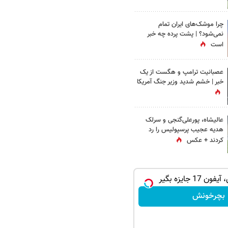
چرا موشک‌های ایران تمام
نمی‌شود؟ | پشت پرده چه خبر
است
عصبانیت ترامپ و هگست از یک
خبر | خشم شدید وزیر جنگ آمریکا
عالیشاه، پورعلی‌گنجی و سرلک
هدیه عجیب پرسپولیس را رد
کردند + عکس
17 جایزه بگیر
بچرخونش