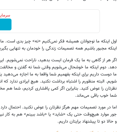
سرمایه
اول اینکه ما نوجوانان همیشه فکر نمی‌کنیم <نه> چیز بدی است. ما
اینکه مجبور باشیم همه تصمیمات زندگی را خودمان به تنهایی بگی
اگر هر از گاهی به ما یک فرمان ایست بدهید، ناراحت نمی‌شویم. ا
دهد. دوم اینکه ما خوشحال می‌شویم وقتی شما نه گفتن و مخالفت ک
ما دوست داریم برای اینکه بفهمیم شما واقعا به ما اجازه می‌دهید یا
شویم. البته منظورم را اشتباه برداشت نکنید. هیچ ایرادی ندارد که ا
نظرتان را عوض کنید. بنابراین اگر کمی پافشاری کردیم، شما هم مخالف
شما خوب باقی می‌ماند.
وش خودرو شما فقط با یک درخواست
چرا هنوز داری با درد راه میری؟
اما در مورد تصمیمات مهم هرگز نظرتان را عوض نکنید. احتمال دارد
آنلاین ✔
درمان جلو پاته!
جور موارد هیچ‌وقت حتی یک <شاید> یا <باشد ببینم> هم به کار نبر
ثبت درخواست
◀ پرسش‌نامه
و حالا دو تا پیشنهاد برایتان داریم.