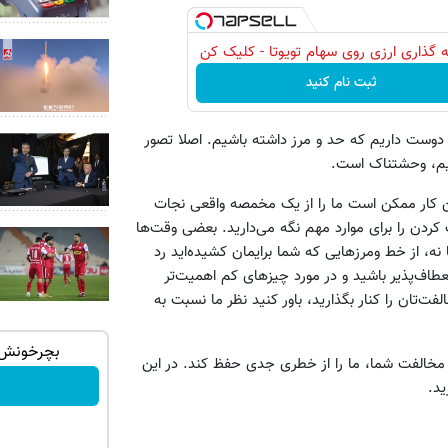
 گذاری ارزی روی سهام تویوتا - کلیک کن
ثبت نام کنید
 دوست داریم که حد و مرز داشته باشیم. اصلا تصور
ریم، وحشتناک است.
ین کار ممکن است ما را از یک مخمصه واقعی نجات
ردن را برای موارد مهم نگه می‌دارید. بعضی وقت‌ها
 نه، از خط ومرزهایی که شما برایمان کشیده‌اید رد
نعطاف‌پذیر باشید و در مورد چیزهای کم اهمیت‌تر
ت‌تان را کنار بگذارید، باور کنید نظر ما نسبت به
 وقتی راه
گوشی موبایل نوکیا رجیستر شده🔥 (پرداخت
بچرخونش، آیفون 
 مخالفت شما، ما را از خطری جدی حفظ کند. در این
درب منزل + تخفیف ویژه)
ید.
سفارش بده!