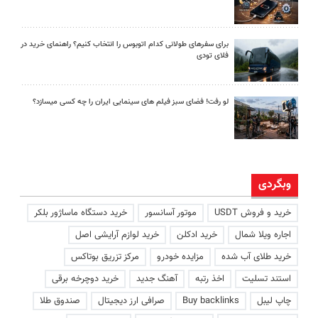
برای سفرهای طولانی کدام اتوبوس را انتخاب کنیم؟ راهنمای خرید در
فلای تودی
لو رفت! فضای سبز فیلم های سینمایی ایران را چه کسی میسازد؟
وبگردی
خرید و فروش USDT
موتور آسانسور
خرید دستگاه ماساژور بلکر
اجاره ویلا شمال
خرید ادکلن
خرید لوازم آرایشی اصل
خرید طلای آب شده
مزایده خودرو
مرکز تزریق بوتاکس
استند تسلیت
اخذ رتبه
آهنگ جدید
خرید دوچرخه برقی
چاپ لیبل
Buy backlinks
صرافی ارز دیجیتال
صندوق طلا