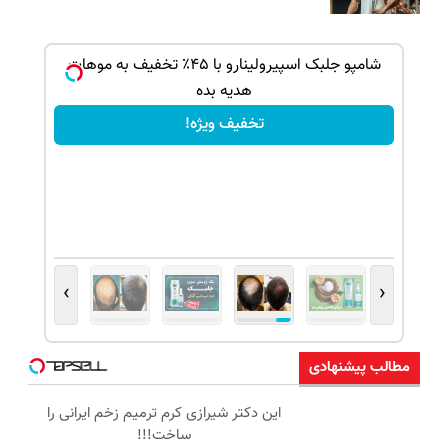
بک!
شامپو جلبک اسپیرولینارو با ۴۵٪ تخفیف به موهات
هدیه بده
تخفیف ویژه!
›
‹
مطالب پیشنهادی
این دکتر شیرازی کرم ترمیم زخم ایرانی را
ساخت!!!