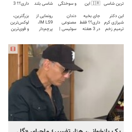
ترین شاسی
🇮🇷 این
و سوختگی
شاسی بلند
داری؟؟ 3
بلند برقی
دکتر کرم
فقط در 3
برقی ایران
هفته‌ای
این دکتر
جای بخیه
دندان
رونمایی از
بزرگترین،
ایران در
ترمیم کننده
هفته!!😍
محوش کن!
شیرازی کرم
داری؟؟ فقط
مصنوعی
IM LS9،
لوکس‌ترین
باشگاه
23 روزه
ترمیم زخم
در 3 هفته
سوئیسی |
پرچم‌دار
و قوی‌ترین
انقلاب
ساخت!
ایرانی را
ترمیمش
سبک،
فوق‌لوکس
شاسی بلند
ساخت!!!
کن!😍
مقاوم،
EREV وارد
EREV در
طبیعی!
بازار ایران
در ایران
ویزیت
شد
رونمایی شد
رایگان+پرداخت
اقساطی😍
یک بازخوانی، هزار تفسیر؛ ماجرای «گل
ما