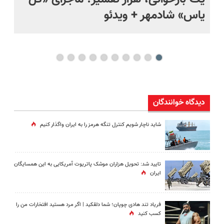
یاس» شادمهر + ویدئو
چی
دیدگاه خوانندگان
شاید ناچار شویم کنترل تنگه هرمز را به ایران واگذار کنیم
تایید شد: تحویل هزاران موشک پاتریوت آمریکایی به این همسایگان
ایران
فریاد تند هادی چوپان؛‌ شما دلقکید | اگر مرد هستید افتخارات من را
کسب کنید