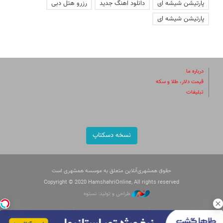
پارتیشن شیشه ای
دانلود اهنگ جدید
رزرو هتل دبی
پارتیشن شیشه ای
درباره ما
قیمت دلار، طلا و سکه
تبلیغات
نسخه دسکتاپ
حقوق همشهری‌آنلاین متعلق به موسسه همشهری است
Copyright © 2020 HamshahriOnline, All rights reserved
طراحی و تولید: نستوه