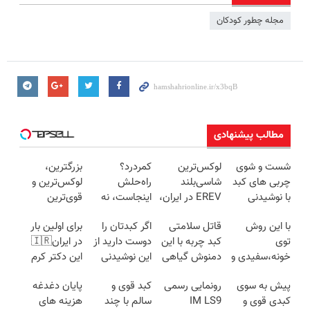
مجله چطور کودکان
مطالب پیشنهادی
شست و شوی
لوکس‌ترین
کمردرد؟
بزرگترین،
چربی های کبد
شاسی‌بلند
راه‌حلش
لوکس‌ترین و
با نوشیدنی
EREV در ایران،
اینجاست، نه
قوی‌ترین
گیاهی(55%تخفیف)
توسط نیکا
توی داروخونه
شاسی بلند
با این روش
قاتل سلامتی
اگر کبدتان را
برای اولین بار
موتور رونمایی
EREV در در
توی
کبد چربه با این
دوست دارید از
در ایران🇮🇷
شد!
ایران رونمایی
خونه،سفیدی و
دمنوش گیاهی
این نوشیدنی
این دکتر کرم
شد
زیبایی دندوناتو
کبدتو بیمه کن
گیاهی غافل
ترمیم کننده 23
پیش به سوی
رونمایی رسمی
کبد قوی و
پایان دغدغه
برگردون
نشوید
روزه ساخت!
کبدی قوی و
IM LS9
سالم با چند
هزینه های
(40%off)