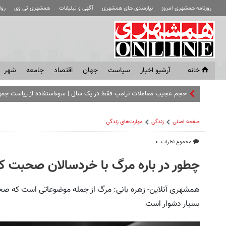
روزنامه همشهری امروز
نیازمندی های همشهری
آگهی و تبلیغات
همشهری تی وی
رو
خانه
آرشیو اخبار
سياست
جهان
اقتصاد
جامعه
شهر
حجم عجیب معاملات ترامپ فقط در یک سال | سوءاستفاده از ریاست جمه
صفحه اصلی
زندگی
مهارت‌های زندگی
مجموع نظرات: ۰
چطور در باره مرگ با خردسالان صحبت ک
همشهری آنلاین- زهره بانی: مرگ از جمله موضوعاتی است که ص
بسیار دشوار است