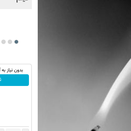
فیلم
جا راحت و
گوشی موبایل نوکیا رجیستر شده🔥 (پرداخت
بدون نیاز به 
درب منزل + تخفیف ویژه)
ث
سفارش بده!