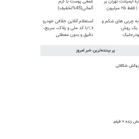
ه ایمپلنت تهران پر
عمقی پوست با کرم
قط ۲۵ میلیون
آلمانی(45%تخفیف)
به چربی های شکم و
استعلام آنلاین خلافی خودرو
ا یک روش
👈با کد ملی و پلاک، سریع،
ودرجلبک
دقیق و بدون معطلی
پر بیننده‌ترین خبر امروز
ا روکش شکلاتی
خش زنده + فیلم