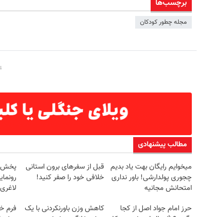
برچسب‌ها
مجله چطور کودکان
مطالب پیشنهادی
میخوایم رایگان بهت یاد بدیم
قبل از سفرهای برون استانی
چجوری پولدارشی! باور نداری
خلافی خود را صفر کنید!
رونمای
امتحانش مجانیه
لاغری
حرز امام جواد اصل از کجا
کاهش وزن باورنکردنی با یک
فرم خو