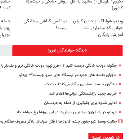
بگیرم؟ (ارسال از مشهد به کل
روش خانگی و خوشمزه
جشنوار
کشور)
کنید ! | ف
ویدیو هولناک از جوان کارتن
بوتاکس گیاهی و خانگی
حمله 
خوابی که میلیاردر شد.
رسید!
پهلو ب
آموزش رایگان
قوی(پ
سبز45%تخفیف)
دیدگاه خوانندگان امروز
چگونه دونات خانگی درست کنیم ؟ ؛ طرز تهیه دونات خانگی نرم و پف‌دار ب
ماجرای نقشه های جدید در ایستگاه های مترو چیست؟+ ویدئو
پنتاگون جلسه اضطراری برگزار می‌کند+ جزئیات
شرایط جدید بازنشستگی ایرانی‌ها اعلام شد
تدابیر شدید برای جلوگیری از حمله به عربستان
ال‌نینو در راه ایران؛ بیشترین بارش‌ها در این روزها رخ خواهد داد
جنایت وسط لایو جلوی چشم فالوئرها | قتل هولناک بلاگر معروف هنگام پ
در همین زمینه