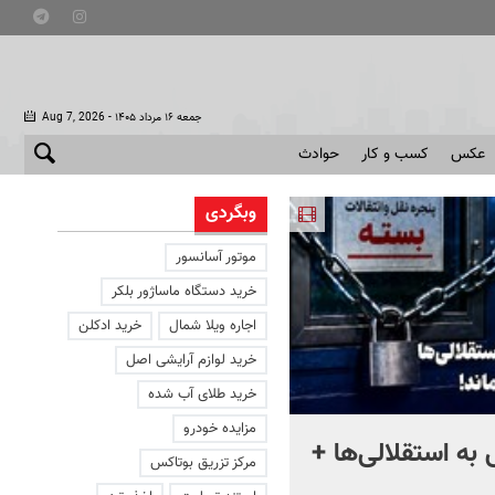
- جمعه ۱۶ مرداد ۱۴۰۵
Aug 7, 2026
عکس
کسب و کار
حوادث
وبگردی
موتور آسانسور
خرید دستگاه ماساژور بلکر
اجاره ویلا شمال
خرید ادکلن
خرید لوازم آرایشی اصل
خرید طلای آب شده
مزایده خودرو
به استقلالی‌ها +
چند هزار جوان هنوز در صف
مرکز تزریق بوتاکس
وام ازدواج هستند؟