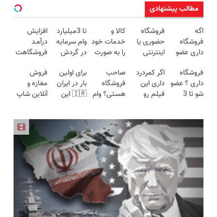
مطالب پیشنهادی
اگه
فروشگاه
کالا و
تا 3میلیارد
افزایش
فروشگاه
حضوری یا
خدمات خود
وام سرمایه
درآمـد
داری عضو
اینترنتی
را به صورت
در گردش
فروشگاهت
فروشندگان
داری؟ راحت
اقساطی
فروشندگان
رو تضمین
فروشگاه
اگر کمردرد
صاحب
برای اولین
فروش
دیجی پی
محصول و
بفروشید
=>
کن «
داری ؟ عضو
داری این
فروشگاه
بار در ایران
مغازه و
شو 3
خدماتت رو
فروشگاهت
فروشگاهت
شو تا 3
فیلم رو
هستی؟ وام
🇮🇷 این
آنلاین شاپ
میلیارد وام
بفروش
رو ثبت کن
رو ثبت کن
میلیارد وام
ببین!
تا ۳ میلیارد
دکتر کرم
خودت رو
بگیر
»
بگیر
◗پرسش‌نامه
تومان بگیر
ترمیم کننده
بالا ببر
رو پر کن◖
23 روزه
ساخت!