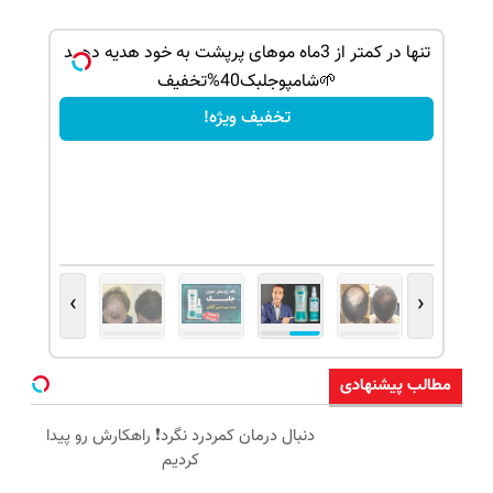
بک!
تنها در کمتر از 3ماه موهای پرپشت به خود هدیه دهید
🌱شامپوجلبک40%تخفیف
تخفیف ویژه!
›
‹
مطالب پیشنهادی
دنبال درمان کمردرد نگرد❗ راهکارش رو پیدا
کردیم