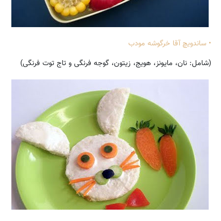
• ساندویچ آقا خرگوشه مودب
(شامل: نان،‌ مایونز، هویج، زیتون، گوجه فرنگی و تاج توت فرنگی)