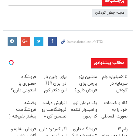
برچسب‌ها
مجله چطور کودکان
مطالب پیشنهادی
تا 3میلیارد وام
ماشین پژو
برای اولین بار
فروشگاه
سرمایه در
پارس برای
در ایران🇮🇷
حضوری یا
گردش
فروش داری؟
این دکتر کرم
اینترنتی داری؟
فروشندگان =>
اینجا سریع
ترمیم کننده 23
راحت محصول
کالا و خدمات
یک درمان نوین
افزایش درآمـد
وقتشه
فروشگاهت رو
بفروشش
روزه ساخت!
و خدماتت رو
خود را به
و امیدوار کننده
فروشگاهت رو
فروشگاهت
ثبت کن
بفروش
صورت اقساطی
که بدون
تضمین کن «
بیشتر بفروشه (
بفروشید
بوتاکس پوست
فروشگاهت رو
همین الان ثبت
وام ۳
فروشگاه داری
اگر کمردرد داری
فروش مغازه و
را جوان می کند
ثبت کن »
نام کن )
میلیاردی، ویژه
؟ عضو شو تا 3
این فیلم رو
آنلاین شاپ