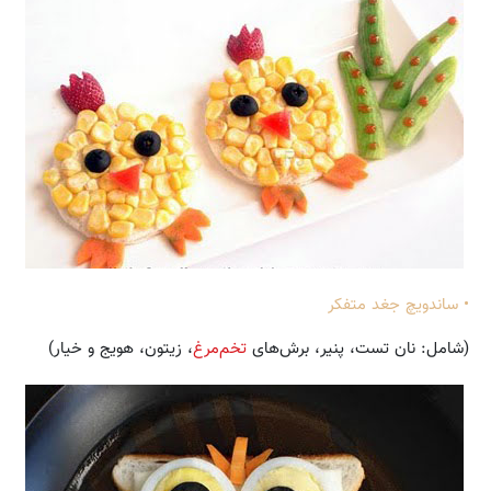
• ساندویچ جغد متفکر
(شامل: نان تست، پنیر، برش‌های
تخم‌مرغ
، زیتون، هویج و خیار)