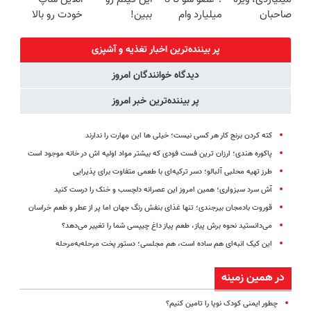
صاحبان
میلیارد وام
ببین!
خودت رو بالا
فروشگاه‌های
بگیر
◗پرسش‌نامه رو
ببر
آنلاین و
پر کن◖
پر بیننده‌ترین اخبار تغذیه و آشپزی
حضوری
دیدگاه خوانندگان امروز
پر بیننده‌ترین خبر امروز
کته کردن برنج کار هر کسی نیست؛ خیلی ها این مهارت را ندارند
پاکوره هندی؛ ارزان ترین فست فودی که بیشتر مواد اولیه اش در خانه موجود است
طرز تهیه محلبی آلبالو؛ دسر ترکیه‌ای با طعمی متفاوت برای پذیرایی
آش سرد سبزواری؛ همین امروز این عصرانه دلچسب و خنک را درست کنید
قوروت بادمجان بیرجندی؛ تنها غذای بنفش رنگ جهان اما پر از عطر و طعم خراسان
می‌دانستید نحوه برش پیاز، طعم پیاز داغ چیپسی شما را تغییر می‌دهد؟
این کیک انبه‌ای هم ساده است، هم مجلسی؛ دستور پخت مرحله‌به‌مرحله
در همین زمینه
چطور ایمنی کودک نوپا را تامین کنیم؟