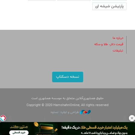
پارتیشن شیشه ای
درباره ما
قیمت دلار، طلا و سکه
تبلیغات
نسخه دسکتاپ
حقوق همشهری‌آنلاین متعلق به موسسه همشهری است
Copyright © 2020 HamshahriOnline, All rights reserved
طراحی و تولید: نستوه