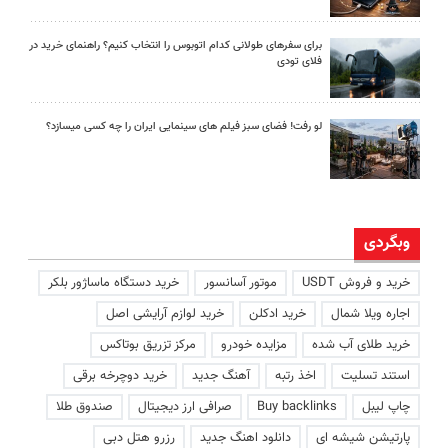
برای سفرهای طولانی کدام اتوبوس را انتخاب کنیم؟ راهنمای خرید در
فلای تودی
لو رفت! فضای سبز فیلم های سینمایی ایران را چه کسی میسازد؟
وبگردی
خرید و فروش USDT
موتور آسانسور
خرید دستگاه ماساژور بلکر
اجاره ویلا شمال
خرید ادکلن
خرید لوازم آرایشی اصل
خرید طلای آب شده
مزایده خودرو
مرکز تزریق بوتاکس
استند تسلیت
اخذ رتبه
آهنگ جدید
خرید دوچرخه برقی
چاپ لیبل
Buy backlinks
صرافی ارز دیجیتال
صندوق طلا
پارتیشن شیشه ای
دانلود اهنگ جدید
رزرو هتل دبی