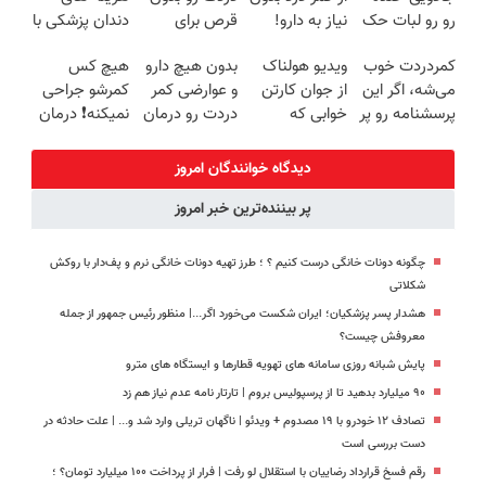
رو رو لبات حک
نیاز به دارو!
قرص برای
دندان پزشکی با
میکنه
(◂پرسش‌نامه)
همیشه خوب
پک سفید
کمردردت خوب
ویدیو هولناک
بدون هیچ دارو
هیچ کس
خرید40%تخفیف
کنی؟
کننده خانگی
می‌شه، اگر این
از جوان کارتن
و عوارضی کمر
کمرشو جراحی
(◂پرسش‌نامه
پرسشنامه رو پر
خوابی که
دردت رو درمان
نمیکنه❗ درمان
رو پر کن)
کنی!!
میلیاردر شد.
کن!
کمردرد بدون
آموزش رایگان
(پرسش‌نامه)
قرص
دیدگاه خوانندگان امروز
(پرسشنامه)
پر بیننده‌ترین خبر امروز
چگونه دونات خانگی درست کنیم ؟ ؛ طرز تهیه دونات خانگی نرم و پف‌دار با روکش
شکلاتی
هشدار پسر پزشکیان؛ ایران شکست می‌خورد اگر...| منظور رئیس جمهور از جمله
معروفش چیست؟
پایش شبانه روزی سامانه های تهویه قطارها و ایستگاه های مترو
۹۰ میلیارد بدهید تا از پرسپولیس بروم | تارتار نامه عدم نیاز هم زد
تصادف ۱۲ خودرو با ۱۹ مصدوم + ویدئو | ناگهان تریلی وارد شد و... | علت حادثه در
دست بررسی است
رقم فسخ قرارداد رضاییان با استقلال لو رفت | فرار از پرداخت ۱۰۰ میلیارد تومان؟ ؛