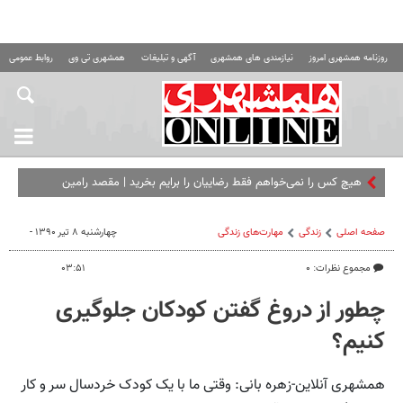
روزنامه همشهری امروز
نیازمندی های همشهری
آگهی و تبلیغات
همشهری تی وی
روابط عمومی ه
هیچ کس را نمی‌خواهم فقط رضاییان را برایم بخرید | مقصد رامین
مشخص شد؟
صفحه اصلی
زندگی
مهارت‌های زندگی
چهارشنبه ۸ تیر ۱۳۹۰ -
مجموع نظرات: ۰
۰۳:۵۱
چطور از دروغ گفتن کودکان جلوگیری
کنیم؟
همشهری آنلاین-زهره بانی: وقتی ما با یک کودک خردسال سر و کار