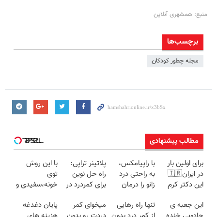
منبع: همشهری آنلاین
برچسب‌ها
مجله چطور کودکان
مطالب پیشنهادی
برای اولین بار
با زاپیامکس،
پلاتینر تراپی:
با این روش
در ایران🇮🇷
به راحتی درد
راه حل نوین
توی
این دکتر کرم
زانو را درمان
برای کمردرد در
خونه،سفیدی و
ترمیم کننده 23
کنید!
منزل شما
زیبایی دندوناتو
این جعبه ی
تنها راه رهایی
میخوای کمر
پایان دغدغه
روزه ساخت!
برگردون
جادویی خنده
از کمر درد بدون
دردت رو بدون
هزینه های
(40%off)