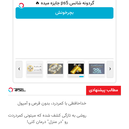
گردونه شانس ps5 جایزه میده 🔥
بچرخونش
›
‹
مطالب پیشنهادی
خداحافظی با کمردرد، بدون قرص و آمپول
روشی به تازگی کشف شده که میتونی کمردردت
رو "در منزل" درمان کنی!