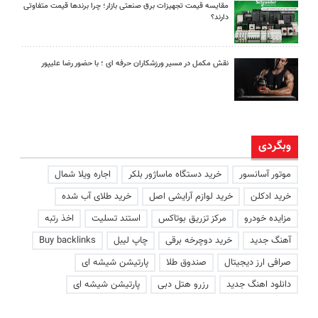
مقایسه قیمت تجهیزات برق صنعتی بازار؛ چرا برندها قیمت متفاوتی
دارند؟
نقش مکمل در مسیر ورزشکاران حرفه ای ؛ با حضور رضا علیپور
وبگردی
موتور آسانسور
خرید دستگاه ماساژور بلکر
اجاره ویلا شمال
خرید ادکلن
خرید لوازم آرایشی اصل
خرید طلای آب شده
مزایده خودرو
مرکز تزریق بوتاکس
استند تسلیت
اخذ رتبه
آهنگ جدید
خرید دوچرخه برقی
چاپ لیبل
Buy backlinks
صرافی ارز دیجیتال
صندوق طلا
پارتیشن شیشه ای
دانلود اهنگ جدید
رزرو هتل دبی
پارتیشن شیشه ای