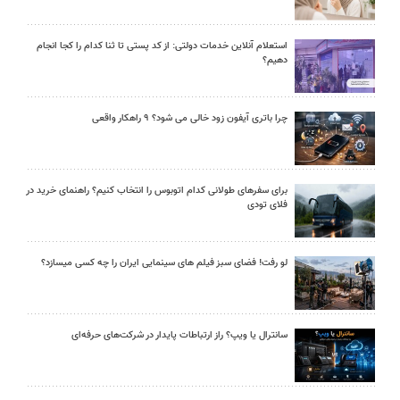
استعلام آنلاین خدمات دولتی: از کد پستی تا ثنا کدام را کجا انجام
دهیم؟
چرا باتری آیفون زود خالی می شود؟ ۹ راهکار واقعی
برای سفرهای طولانی کدام اتوبوس را انتخاب کنیم؟ راهنمای خرید در
فلای تودی
لو رفت! فضای سبز فیلم های سینمایی ایران را چه کسی میسازد؟
سانترال یا ویپ؟ راز ارتباطات پایدار در شرکت‌های حرفه‌ای