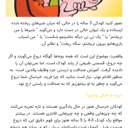
تصور کنید کودکی 3 ساله را در حالی که میان شیرهای ریخته شده
ایستاده و یک لیوان خالی در دست دارد و می‌گوید " شیرها را من
نریختم" یا " یک نی نی دیگه ماشینمو شکست" یا " من اسباب
بازی‌هامو بیرون نریختم، سگه ریخت" و نظایر آن.
واقعیت موضوع این است که همه بچه‌ها گهگاه دروغ می‌گویند و اگر
چه دروغ، قسمتی طبیعی از رشد کودک است، اما نمی‌توان آن را
نادیده گرفت. آموزش صداقت و درستی جزء وظایف والدین است. به
منظور اقدام بهتر، نیاز است بدانید که چرا فرزند خردسال شما دروغ
می‌گوید و چطور به او بیاموزیم که به صداقت و راستی ارج نهد.
دروغ یا خیال پردازی؟
کودکان خردسال هنوز در حال یادگیری هستند و تازه تجربه می‌کنند
که چه چیزهایی واقعی و چه چیزهایی فانتزی هستند. در بیشتر
مواقع یک کودک 3-4 یا 5 ساله هنوز برای فهم دقیق این که دروغ
چیست خیلی کوچک است.داستانهای پریایی که می‌سازد هم نتیجه