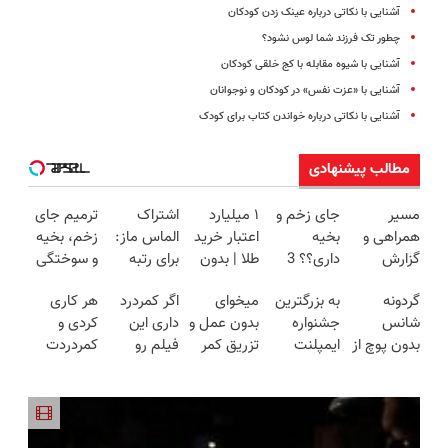
آشنایی با نکاتی درباره عینک زدن کودکان
چطور تک فرزند شما لوس نشود؟
آشنایی با شیوه مقابله با کج خلقی کودکان
آشنایی با «عزت نفس» در کودکان و نوجوانان
آشنایی با نکاتی درباره خواندن کتاب برای کودک
مطالب پیشنهادی
مسیر
جای زخم و
۱ میلیارد
اشتراک
ترمیم جای
همراهی و
بخیه
اعتبار خرید
الماس ماز:
زخم، بخیه
گزارش
داری؟؟ 3
طلا | بدون
برای رتبه
و سوختگی
عملکرد
هفته‌ای
ضامن و
یک‌های
فقط در 3
گردونه
به بزرگترین
میخوای
اگر کمردرد
هر کاری
گروه اسنپ
محوش کن!
چک
کنکور!
هفته!!😍
شانس
جشنواره
بدون عمل و
داری این
کردی و
در ۱۴۰۴
بدون پوچ از
ایمپلنت
تزریق کمر
فیلم رو
کمردردت
PS5 تا
تهران سر
دردت خوب
ببین!
درمان نشد؟
آیفون17 و
بزنید ! |
شه؟
◗پرسش‌نامه
پر کردن
بیت کوین
فقط ۲۵
◂پرسش‌نامه
رو پر کن◖
پرسشنامه و
🔥
میلیون !
رو پرکن
دریافت راه