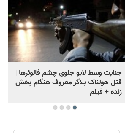
حل
ج
جنایت وسط لایو جلوی چشم فالوئرها |
صح
قتل هولناک بلاگر معروف هنگام پخش
سب
زنده + فیلم