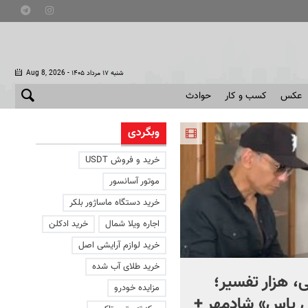
- شنبه ۱۷ مرداد ۱۴۰۵
Aug 8, 2026
عکس
کسب و کار
حوادث
وبگردی
خرید و فروش USDT
موتور آسانسور
خرید دستگاه ماساژور بلکر
اجاره ویلا شمال
خرید ادکلن
خرید لوازم آرایشی اصل
خرید طلای آب شده
، هزار تفسیر؛
ماجرای کنار گذاشتن سلاح
مزایده خودرو
ل یاس» شادمهر +
حماس چیست؟ + ویدئو