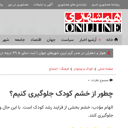
روزنامه همشهری امروز
نیازمندی های همشهری
آگهی و تبلیغات
همشهری تی وی
رو
خانه
آرشیو اخبار
سياست
جهان
اقتصاد
جامعه
شهر
هواز و دهلران در صدر گرم‌ ترین شهرهای جهان | ثبت دمای ۴۹.۵ درجه در جنوب
صفحه اصلی
کودک و نوجوان
فرهنگ - اجتماع
مجموع نظرات: ۰
چطور از خشم کودک جلوگیری کنیم؟
الهام مؤدب: خشم بخشی از فرایند رشد کودک است. با این حال وا
جلوگیری کنند.