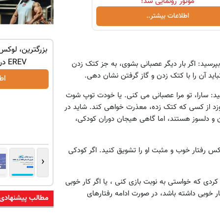
موتور رونمایی شد!
اطلاعات بیشتر..
ر پکیج ماز
🌟 می‌خوای مثل رتبه‌برترها بدرخشی؟ همین
بزرگترین، لوکس‌
الان دوره جت ماز رو شروع ک
EREV در در ایران رونمایی شد
 بپرسید: اگر بار دیگر عصبانی بشوی، به جز کتک زدن
ید آن را با کتک زدن و گاز گرفتن نشان دهی.
دریافت پکیج
اط
ویید: سارا، تو مرا عصبانی می کنی. یا خودت توپ شوت
اموزد از کسی که کتک زده، معذرت خواهی کند. شاید در
ن و دلسوز هستند، اما گاهی هیجان دوران کودکی،
کس رفتار خوب و مثبت او را تشویق کنید. اگر کودکی
‹
 کردی که خواستی به نوبت بازی کنی ، یا اگر کار خوبی
ار خوبی داشته باشد، در صورت ادامه رفتارهای
مطالب پیشنهادی