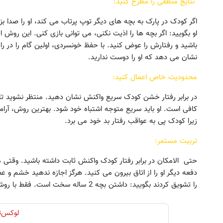
نتایج منطقی را مطرح کنید:
اگر کودک در پارک به بچه های دیگر توپ پرتاب می کند، او را صدا بزنید
او بگویید: اگر بچه ها را اذیت نکنی، می توانی بازی کنی. این روش
باشید و رفتارش را عوض کنید. با حفظ خونسردی، اولین گام را در را
نشان می دهد که او را دوست ندارید.
محدودیت خاص اعمال کنید:
در برابر رفتار خشن کودک سریع واکنش نشان دهید. منتظر نشوید تا 
کافی است. او باید سریع متوجه اشتباه خود شود. بهترین روش، آرام
زیرا کودک پی به عواقب رفتار بد خود می برد.
تربیت مستمر:
حتی الامکان در برابر رفتار کودک واکنش ثابت داشته باشید. وقتی م
دفعه دیگر او را از اتاق بیرون می کنید. هرگز اجازه ندهید خشم و ع
را تشویق کردند بگویید: داشتن بچه 2 ساله سخت است. فقط با روش خود فرزندتان را تنبیه کنید.