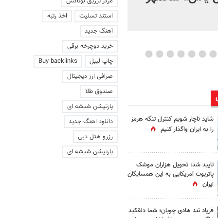
مرکز تزریق بوتاکس
استند تسلیت
اخذ رتبه
آهنگ جدید
خرید دوچرخه برقی
چاپ لیبل
Buy backlinks
صرافی ارز دیجیتال
صندوق طلا
پارتیشن شیشه ای
شاید ناچار شویم کنترل تنگه هرمز
دانلود اهنگ جدید
را به ایران واگذار کنیم
رزرو هتل دبی
پارتیشن شیشه ای
تایید شد: تحویل هزاران موشک
پاتریوت آمریکایی به این همسایگان
ایران
فریاد تند هادی چوپان؛‌ شما دلقکید