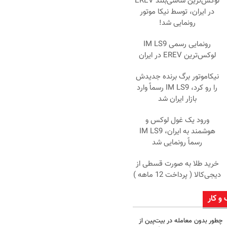
لوکس‌ترین شاسی‌بلند EREV
در ایران، توسط نیکا موتور
رونمایی شد!
رونمایی رسمی IM LS9
لوکس‌ترین EREV در ایران
نیکاموتور برگ برنده جدیدش
را رو کرد، IM LS9 رسماً وارد
بازار ایران شد
ورود یک غول لوکس و
هوشمند به ایران، IM LS9
رسماً رونمایی شد
خرید طلا به صورت قسطی از
دیجی‌کالا ( پرداخت 12 ماهه )
 و کار
چطور بدون معامله در بیت‌پین از