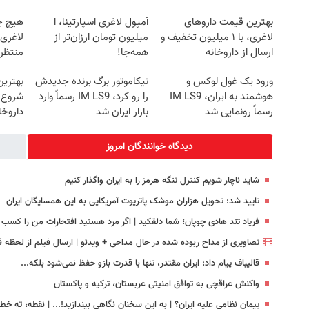
بهترین قیمت داروهای
آمپول لاغری اسپارتینا، ا
هیچ چ
لاغری، با ۱ میلیون تخفیف و
میلیون تومان ارزان‌تر از
لاغری
ارسال از داروخانه‌
همه‌جا!
منتظرت
ورود یک غول لوکس و
نیکاموتور برگ برنده جدیدش
بهترین
هوشمند به ایران، IM LS9
را رو کرد، IM LS9 رسماً وارد
شروع 
رسماً رونمایی شد
بازار ایران شد
داروخا
دیدگاه خوانندگان امروز
شاید ناچار شویم کنترل تنگه هرمز را به ایران واگذار کنیم
تایید شد: تحویل هزاران موشک پاتریوت آمریکایی به این همسایگان ایران
فریاد تند هادی چوپان؛‌ شما دلقکید | اگر مرد هستید افتخارات من را کسب 
تصاویری از مداح ربوده شده در حال مداحی + ویدئو | ارسال فیلم از لحظه قت
قالیباف پیام داد؛ ایران مقتدر، تنها با قدرت بازو حفظ نمی‌شود بلکه...
واکنش عراقچی به توافق امنیتی عربستان، ترکیه و پاکستان
پیمان نظامی علیه ایران؟ | به این سخنان نگاهی بیندازید!‌... | نقطه، ته خط!