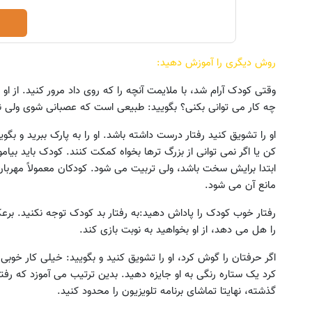
روش دیگری را آموزش دهید:
یگان برای رتبه برترهای کنکور
سوال‌های کنکور تجربی و ریاضی د
وقتی کودک آرام شد، با ملایمت آنچه را که روی داد مرور کنید. از او
دریافت پکیج
دریافت پکیج
چه کار می توانی بکنی؟ بگویید: طبیعی است که عصبانی شوی ولی نبا
او را تشویق کنید رفتار درست داشته باشد. او را به پارک ببرید و بگ
کن یا اگر نمی توانی از بزرگ ترها بخواه کمکت کنند. کودک باید بی
ابتدا برایش سخت باشد، ولی تربیت می شود. کودکان معمولاً مهربا
مانع آن می شود.
رفتار خوب کودک را پاداش دهید:به رفتار بد کودک توجه نکنید. برع
را هل می دهد، از او بخواهید به نوبت بازی کند.
اگر حرفتان را گوش کرد، او را تشویق کنید و بگویید: خیلی کار خوبی
کرد یک ستاره رنگی به او جایزه دهید. بدین ترتیب می آموزد که رفت
گذشته، نهایتا تماشای برنامه تلویزیون را محدود کنید.