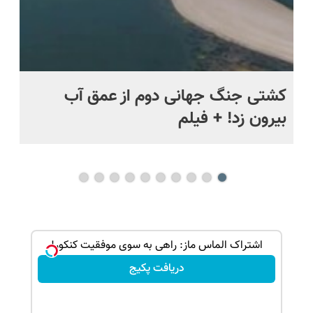
ماه +
کشتی‌ جنگ جهانی دوم از عمق آب
اف
بیرون زد! + فیلم
ما
ان دوره
اشتراک الماس ماز: راهی به سوی موفقیت کنکور!
دریافت پکیج