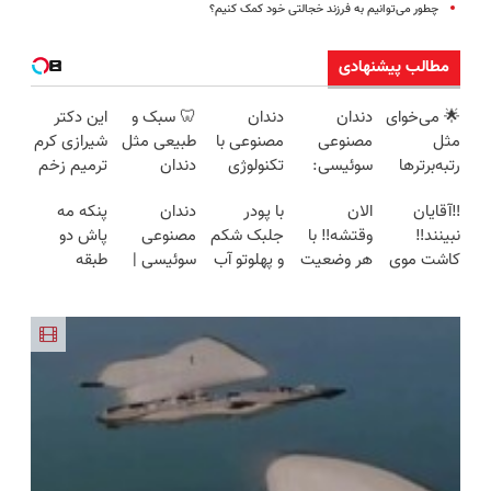
چطور می‌توانیم به فرزند خجالتی خود کمک کنیم؟
مطالب پیشنهادی
🌟 می‌خوای
دندان
دندان
🦷 سبک و
این دکتر
مثل
مصنوعی
مصنوعی با
طبیعی مثل
شیرازی کرم
رتبه‌برترها
سوئیسی:
تکنولوژی
دندان
ترمیم زخم
بدرخشی؟
جدیدترین
دیجیتال
خودت!
ایرانی را
‼️آقایان
الان
با پودر
دندان
پنکه مه
همین الان
فناوری
سوئیسی
نصب آسان
ساخت!!!
نبینند‼️
وقتشه‼️ با
جلبک شکم
مصنوعی
پاش دو
دوره جت
اروپا، سبک
🇨🇭
و پرداخت
کاشت موی
هر وضعیت
و پهلوتو آب
سوئیسی |
طبقه
ماز رو
و مقاوم |
اقساطی 💳
طبیعی با
بانک مو،
کن و مانکن
سبک،
شارژی (
شروع ک
پرداخت
📍 تهران
جدیدترین
موی طبیعی
شو(تخفیف
مقاوم،
ارسال به
قسطی
متد روز دنیا
بکار!
تا امشب)
طبیعی!
سراسر
ویزیت
کشور)
رایگان+پرداخت
اقساطی😍