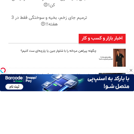
کن!😍
ترمیم جای زخم، بخیه و سوختگی فقط در 3
هفته!!😍
اخبار بازار و کسب و کار
چگونه پیراهن مردانه را با شلوار جین یا پارچه‌ای ست کنیم؟
امین امینی با اندرز مسیر تازه‌ای برای آموزش شخصی‌سازی‌شده ایجاد
کرد
بعد از یک عمل ناموفق، جراح بینی ترمیمی را چگونه انتخاب کنیم؟
استعلام آنلاین خدمات دولتی: از کد پستی تا ثنا کدام را کجا انجام
دهیم؟