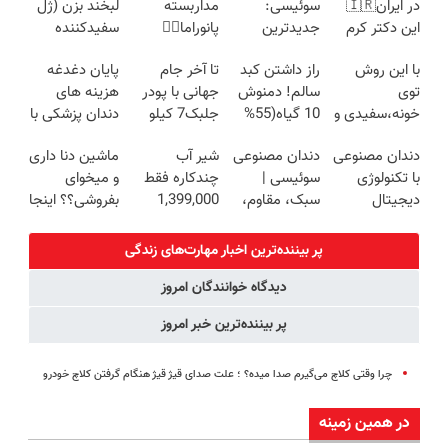
در ایران🇮🇷
سوئیسی:
مداربسته
لبخند بزن (ژل
این دکتر کرم
جدیدترین
پانوراما👈🏻
سفیدکننده
ترمیم کننده 23
فناوری اروپا،
قابلیت چرخش
دندان40%تخفیف)
با این روش
راز داشتن کبد
تا آخر جام
پایان دغدغه
روزه ساخت!
سبک و مقاوم |
360°و سازگار با
توی
سالم! دمنوش
جهانی با پودر
هزینه های
پرداخت قسطی
اندروید و ios
خونه،سفیدی و
10 گیاه(55%
جلبک7 کیلو
دندان پزشکی با
زیبایی دندوناتو
تخفیف)
لاغر شو
پک سفید
دندان مصنوعی
دندان مصنوعی
شیر آب
ماشین دنا داری
برگردون
کننده خانگی
با تکنولوژی
سوئیسی |
چندکاره فقط
و میخوای
(40%off)
دیجیتال
سبک، مقاوم،
1,399,000
بفروشی؟؟ اینجا
سوئیسی🇨🇭
طبیعی! ویزیت
تومان
راحت و سریع
رایگان+پرداخت
بفروش
پر بیننده‌ترین اخبار مهارت‌های زندگی
اقساطی😍
دیدگاه خوانندگان امروز
پر بیننده‌ترین خبر امروز
چرا وقتی کلاچ می‌گیرم صدا میده؟ ؛ علت صدای قیژ قیژ هنگام گرفتن کلاچ خودرو
در همین زمینه