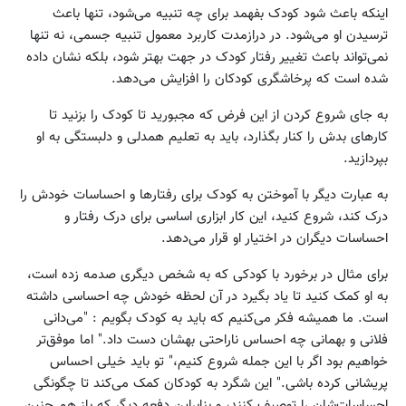
اینکه باعث شود کودک بفهمد برای چه تنبیه می‌شود، تنها باعث
ترسیدن او می‌شود. در درازمدت کاربرد معمول تنبیه جسمی، نه تنها
نمی‌تواند باعث تغییر رفتار کودک در جهت بهتر شود، بلکه نشان داده
شده است که پرخاشگری کودکان را افزایش می‌دهد.
به جای شروع کردن از این فرض که مجبورید تا کودک را بزنید تا
کارهای بدش را کنار بگذارد، باید به تعلیم همدلی و دلبستگی به او
بپردازید.
به عبارت دیگر با آموختن به کودک برای رفتارها و احساسات خودش را
درک کند، شروع کنید، این کار ابزاری اساسی برای درک رفتار و
احساسات دیگران در اختیار او قرار می‌دهد.
برای مثال در برخورد با کودکی که به شخص دیگری صدمه زده است،
به او کمک کنید تا یاد بگیرد در آن لحظه خودش چه احساسی داشته
است. ما همیشه فکر می‌کنیم که باید به کودک بگویم : "می‌دانی
فلانی و بهمانی چه احساس ناراحتی بهشان دست داد." اما موفق‌تر
خواهیم بود اگر با این جمله شروع کنیم،" تو باید خیلی احساس
پریشانی کرده باشی." این شگرد به کودکان کمک می‌کند تا چگونگی
احساسات‌شان را توصیف کنند، و بنابراین دفعه دیگر که باز هم چنین