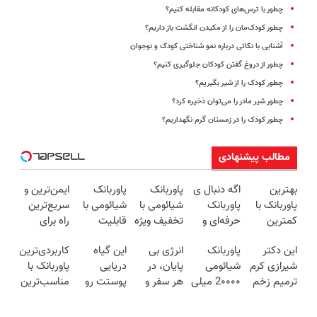
چطور با ترس‌های کودکانه مقابله کنیم؟
چطور کودک‌مان را از مکیدن انگشت باز داریم؟
آشنایی با نکاتی درباره نمو شناختی کودک و نوجوان
چطور از دروغ گفتن کودکان جلوگیری کنیم؟
چطور کودک را از شیر بگیریم؟
چطور شیر مادر را می‌توان ذخیره کرد؟
چطور کودک را در زمستان گرم نگهداریم؟
مطالب پیشنهادی
بهترین
اگه دنبال ی
پاوربانک
پاوربانک
ایمن‌ترین و
پاوربانک با
پاوربانک
شیائومی با
شیائومی با
سریع‌ترین
کمترین
حرفه‌ای و
تخفیف ویژه
قابلیت
راه برای
قیمت❗
قیمت
به مدت
فست شارژ
شارژ گوشی
این دکتر
پاوربانک
انرژی بی
این گیاه
کاربردی‌ترین
مناسبی
محدود🔥
در زمان
😍👌🏻
شیرازی کرم
شیائومی
پایان، در
دریایی
پاوربانک با
تخفیف رو
های بی
ترمیم زخم
2۰۰۰۰ میلی
هر سفر و
پوستت رو
مناسب‌ترین
از دست نده
برقی⚡
ایرانی را
آمپر🔥
هر لحظه😍
طوری صاف
قیمت❗
👌🏻
ساخت!!!
(تخفیف +
پاوربانک
میکنه