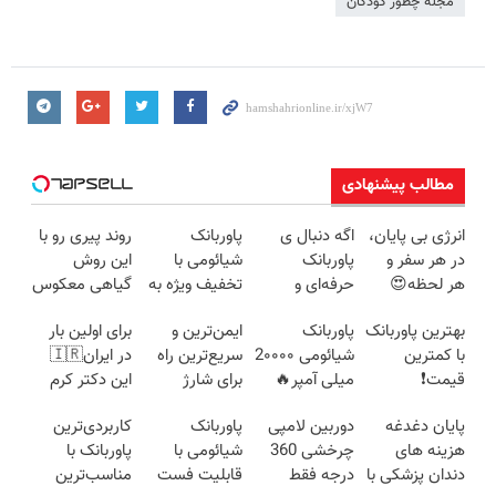
مجله چطور کودکان
مطالب پیشنهادی
انرژی بی پایان،
اگه دنبال ی
پاوربانک
روند پیری رو با
در هر سفر و
پاوربانک
شیائومی با
این روش
هر لحظه😍
حرفه‌ای و
تخفیف ویژه به
گیاهی معکوس
پاوربانک
قیمت مناسبی
مدت محدود🔥
کن
بهترین پاوربانک
پاوربانک
ایمن‌ترین و
برای اولین بار
شیائومی با
تخفیف رو از
با کمترین
شیائومی 2۰۰۰۰
سریع‌ترین راه
در ایران🇮🇷
تخفیف ویژه🔥
دست نده👌🏻
قیمت❗
میلی آمپر🔥
برای شارژ
این دکتر کرم
(تخفیف +
گوشی😍👌🏻
ترمیم کننده 23
پایان دغدغه
دوربین لامپی
پاوربانک
کاربردی‌ترین
پرداخت درب
روزه ساخت!
هزینه های
چرخشی 360
شیائومی با
پاوربانک با
منزل)
دندان پزشکی با
درجه فقط
قابلیت فست
مناسب‌ترین