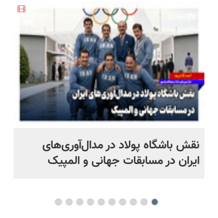
پرداخت
شیائومی با
انگار20سال
درب منزل)
تخفیف ویژه
جوون شدی
🔥
🔥لینک
خرید
نقش باشگاه پولاد در مدال‌آوری‌های
مع
ایران در مسابقات جهانی و المپیک
دا
خو