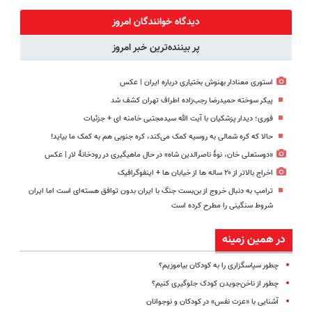
پک سفید
امروز حراج شد
شارژ در زمان
قیمت❗
کننده خانگی
🔥 پرداخت
های بی برقی⚡
دیدگاه خوانندگان امروز
درب منزل
پر بیننده‌ترین خبر امروز
استوری معنادار بهنوش بختیاری درباره ایران | عکس
پیکر سوخته حمیدرضا رجب‌زاده اطراف تهران کشف شد
فوری؛ دیدار پزشکیان با آیت الله سیدمجتبی خامنه ای + جزئیات
حالا که کره شمالی به روسیه کمک می‌کند، کره جنوبی هم به کمک ما بیاید!
«دوستعلی خان، نوۀ ناصرالدین شاه» در حال ماهیگیری در رودخانۀ لار | عکس
اخراج بالاتر از ۲۰ ساله ها از خیابان ها + اینفوگرافیک
ترامپ به دنبال خروج از بن‌بست جنگ با ایران بدون توافق هسته‌ای است اما ایران
شروط سنگینی را مطرح کرده است
در همین زمینه
چطور سپاسگزاری را به کودکان بیاموزیم؟
چطور از ناخن‌جویدن کودک جلوگیری کنیم؟
آشنایی با «عزت نفس» در کودکان و نوجوانان