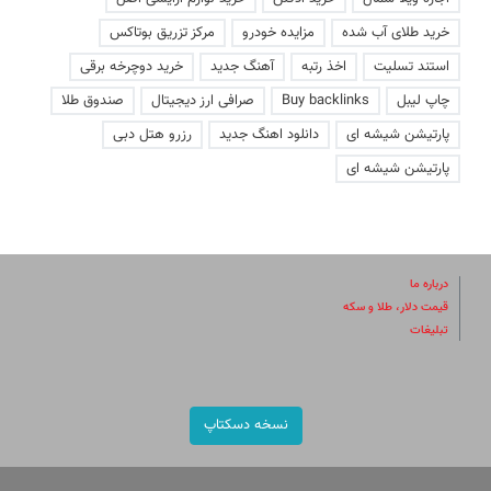
خرید طلای آب شده
مزایده خودرو
مرکز تزریق بوتاکس
استند تسلیت
اخذ رتبه
آهنگ جدید
خرید دوچرخه برقی
چاپ لیبل
Buy backlinks
صرافی ارز دیجیتال
صندوق طلا
پارتیشن شیشه ای
دانلود اهنگ جدید
رزرو هتل دبی
پارتیشن شیشه ای
درباره ما
قیمت دلار، طلا و سکه
تبلیغات
نسخه دسکتاپ