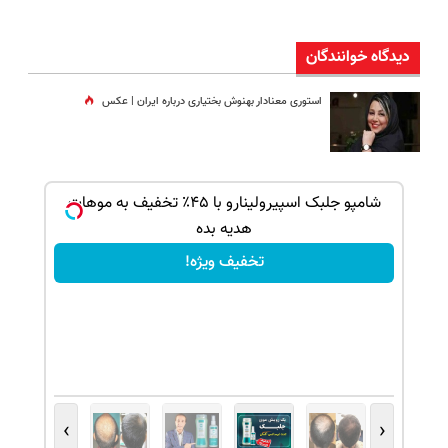
دیدگاه خوانندگان
استوری معنادار بهنوش بختیاری درباره ایران | عکس
ک جهت
شامپو جلبک اسپیرولینارو با ۴۵٪ تخفیف به موهات
هدیه بده
تخفیف ویژه!
›
‹