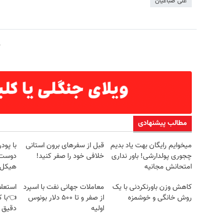
علی صباغیان
مطالب پیشنهادی
میخوایم رایگان بهت یاد بدیم
قبل از سفرهای برون استانی
با پو
چجوری پولدارشی! باور نداری
خلافی خود را صفر کنید!
دوست 
امتحانش مجانیه
هیکل 
خرید45%off
کاهش وزن باورنکردنی با یک
معاملات جهانی نفت با اسپرد
استعلا
روش خانگی و خوشمزه
از صفر و تا ۵۰۰ دلار بونوس
👈با ک
اولیه
دقیق 