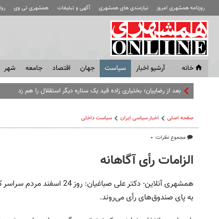
روزنامه همشهری امروز
نیازمندی های همشهری
آگهی و تبلیغات
همشهری تی وی
رو
خانه
آرشیو اخبار
سياست
جهان
اقتصاد
جامعه
شهر
بعد از رضاییان؛ بختیاری زاده قید یک ستاره دیگر استقلال را هم زد
صفحه اصلی
اخبار سیاسی ایران
سیاست داخلی
مجموع نظرات: ۰
الزامات رأی‌ آگاهانه‌
همشهری آنلاین- دکتر علی صباغیان:
به‌ پای‌ صندوق‌های‌ رأی می‌روند.