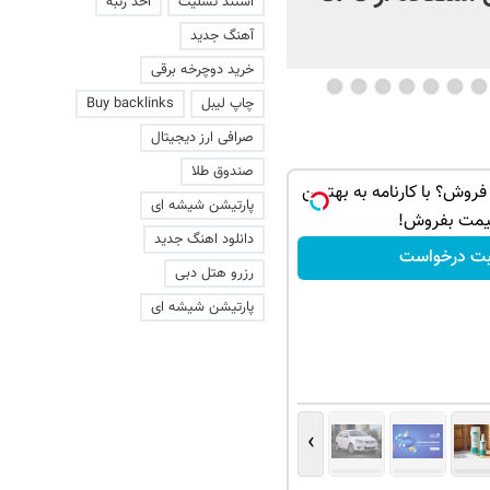
استند تسلیت
اخذ رتبه
آهنگ جدید
خرید دوچرخه برقی
چاپ لیبل
Buy backlinks
صرافی ارز دیجیتال
صندوق طلا
 فروش؟ با کارنامه به بهترین
پارتیشن شیشه ای
یمت بفروش!
دانلود اهنگ جدید
بت درخواست
رزرو هتل دبی
پارتیشن شیشه ای
›