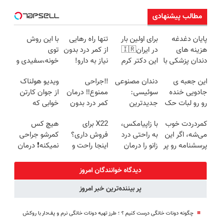
مطالب پیشنهادی
پایان دغدغه
برای اولین بار
تنها راه رهایی
با این روش
هزینه های
در ایران🇮🇷
از کمر درد بدون
توی
دندان پزشکی با
این دکتر کرم
نیاز به دارو!
خونه،سفیدی و
پک سفید
ترمیم کننده 23
(◂پرسش‌نامه)
زیبایی دندوناتو
این جعبه ی
دندان مصنوعی
‼️جراحی
ویدیو هولناک
کننده خانگی
روزه ساخت!
برگردون
جادویی خنده
سوئیسی:
ممنوع‼️ درمان
از جوان کارتن
(40%off)
رو رو لبات حک
جدیدترین
کمر درد بدون
خوابی که
میکنه
فناوری اروپا،
جراحی و دوره
میلیاردر شد.
کمردردت خوب
با زاپیامکس،
X22 برای
هیچ کس
خرید40%تخفیف
سبک و مقاوم |
نقاهت
آموزش رایگان
می‌شه، اگر این
به راحتی درد
فروش داری؟
کمرشو جراحی
پرداخت قسطی
پرسشنامه رو پر
زانو را درمان
اینجا راحت و
نمیکنه❗ درمان
کنی!!
کنید!
سریع بفروشش
کمردرد بدون
قرص
دیدگاه خوانندگان امروز
(پرسشنامه)
پر بیننده‌ترین خبر امروز
چگونه دونات خانگی درست کنیم ؟ ؛ طرز تهیه دونات خانگی نرم و پف‌دار با روکش