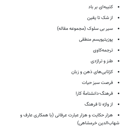
کتیبه‌ای بر باد
از شک تا یقین
سیر بی سلوک (مجموعه مقاله)
پوزیتیویسم منطقی
ترجمه‌کاوی
طنز و تراژدی
کژتابی‌های ذهن و زبان
فرصت سبز حیات
فرهنگ-دانشنامهٔ کارا
از واژه تا فرهنگ
هزار حکایت و هزار عبارت عرفانی (با همکاری عارف و
شهاب‌الدین خرمشاهی)