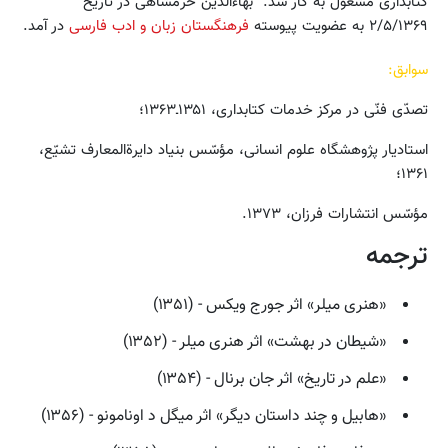
کتابداری مشغول به کار شد. بهاءالدّین خرّمشاهی در تاریخ
۲/۵/۱۳۶۹ به عضویت پیوسته‌
فرهنگستان زبان و ادب فارسی
در آمد.
سوابق:
تصدّی فنّی در مرکز خدمات کتابداری‌، ۱۳۵۱ـ۱۳۶۳؛
استادیار پژوهشگاه علوم انسانی‌، مؤسّس بنیاد دایرةالمعارف تشیّع‌،
۱۳۶۱؛
مؤسّس انتشارات فرزان‌، ۱۳۷۳.
ترجمه
«هنری میلر» اثر جورج ویکس - (۱۳۵۱)
«شیطان در بهشت» اثر هنری میلر - (۱۳۵۲)
«علم در تاریخ» اثر جان برنال - (۱۳۵۴)
«هابیل و چند داستان دیگر» اثر میگل د اونامونو - (۱۳۵۶)