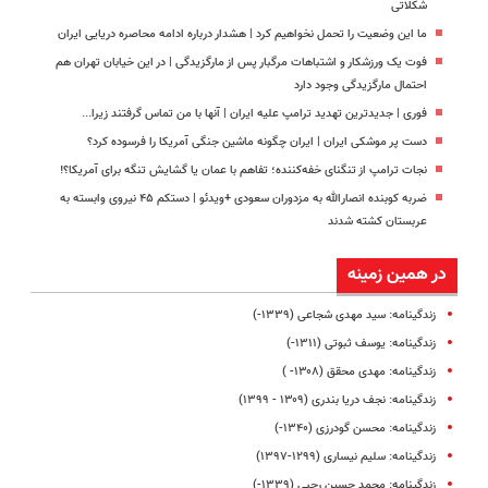
شکلاتی
ما این وضعیت را تحمل نخواهیم کرد | هشدار درباره ادامه محاصره دریایی ایران
فوت یک ورزشکار و اشتباهات مرگبار پس از مارگزیدگی | در این خیابان تهران هم
احتمال مارگزیدگی وجود دارد
فوری | جدیدترین تهدید ترامپ علیه ایران | آنها با من تماس گرفتند زیرا...
دست پر موشکی ایران | ایران چگونه ماشین جنگی آمریکا را فرسوده کرد؟
نجات ترامپ از تنگنای خفه‌کننده‌؛ تفاهم با عمان یا گشایش تنگه برای آمریکا؟!
ضربه کوبنده انصارالله به مزدوران سعودی +ویدئو | دستکم ۴۵ نیروی وابسته به
عربستان کشته شدند
در همین زمینه
زندگینامه: سید مهدی شجاعی (۱۳۳۹-)
زندگینامه: یوسف ثبوتی (۱۳۱۱-)
زندگینامه: مهدی محقق (۱۳۰۸- )
زندگینامه: نجف دریا بندری (۱۳۰۹ - ۱۳۹۹)
زندگینامه: محسن گودرزی (۱۳۴۰-)
زندگینامه: سلیم نیساری (۱۲۹۹-۱۳۹۷)
زندگینامه: محمد حسین رجبی (۱۳۳۹-)