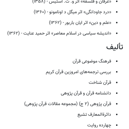
«عرفان و فلسفه» اثر و. ت. استیس - (۱۳۵۸)
«درد جاودانگی» اثر میگل د اونامونو - (۱۳۶۰)
«علم و دین» اثر ایان باربور - (۱۳۶۲)
«اندیشه سیاسی در اسلام معاصر» اثر حمید عنایت - (۱۳۶۲)
تألیف
فرهنگ موضوعی قرآن
بررسی ترجمه‌های امروزین قرآن کریم
قرآن شناخت
دانشنامه قرآن و قرآن پژوهی
قرآن پژوهی (۲ ج) (مجموعه مقالات قرآن پژوهی)
دائرةالمعارف تشیع
چهارده روایت