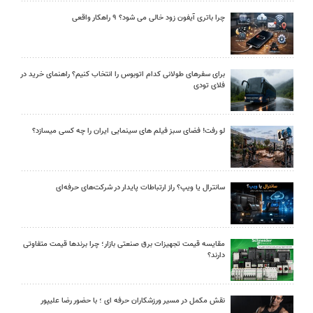
چرا باتری آیفون زود خالی می شود؟ ۹ راهکار واقعی
برای سفرهای طولانی کدام اتوبوس را انتخاب کنیم؟ راهنمای خرید در
فلای تودی
لو رفت! فضای سبز فیلم های سینمایی ایران را چه کسی میسازد؟
سانترال یا ویپ؟ راز ارتباطات پایدار در شرکت‌های حرفه‌ای
مقایسه قیمت تجهیزات برق صنعتی بازار؛ چرا برندها قیمت متفاوتی
دارند؟
نقش مکمل در مسیر ورزشکاران حرفه ای ؛ با حضور رضا علیپور