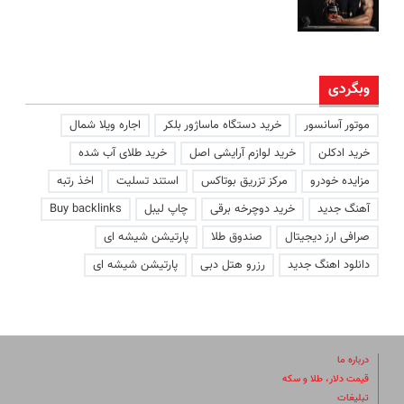
وبگردی
موتور آسانسور
خرید دستگاه ماساژور بلکر
اجاره ویلا شمال
خرید ادکلن
خرید لوازم آرایشی اصل
خرید طلای آب شده
مزایده خودرو
مرکز تزریق بوتاکس
استند تسلیت
اخذ رتبه
آهنگ جدید
خرید دوچرخه برقی
چاپ لیبل
Buy backlinks
صرافی ارز دیجیتال
صندوق طلا
پارتیشن شیشه ای
دانلود اهنگ جدید
رزرو هتل دبی
پارتیشن شیشه ای
درباره ما
قیمت دلار، طلا و سکه
تبلیغات