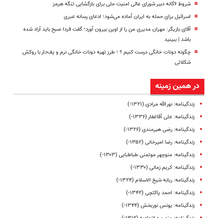
شروط ۶گانه دبیر شورای عالی امنیت ملی برای بازگشایی تنگه هرمز
اسرائیل برای حمله به ایران آماده می‌شود؛ ادعای رسانه عبری
آقای بازیگر: مهران مدیری من را از اوین بیرون آورد؛ گفت فردا صبح باید آزاد شده
باشد | ببینید
چگونه دونات خانگی درست کنیم ؟ ؛ طرز تهیه دونات خانگی نرم و پف‌دار با روکش
شکلاتی
در همین زمینه
زندگینامه: نورالله مرادی (۱۳۲۱-)
زندگینامه: علی آقاغفار (۱۳۳۶-)
زندگینامه: رضی هیرمندی (۱۳۲۶-)
زندگینامه: رضا امیرخانی (۱۳۵۲-)
زندگینامه: منوچهر موتمنی طباطبایی (۱۳۰۳-)
زندگینامه: کریم زمانی (۱۳۳۰-)
زندگینامه: ربابه شیخ الاسلام (۱۳۲۴-)
زندگینامه: احمد پاکتچی (۱۳۴۲-)
زندگینامه: یونس نوربخش (۱۳۴۴-)