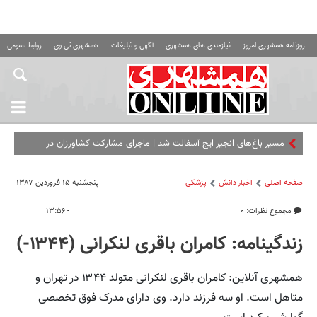
روزنامه همشهری امروز
نیازمندی های همشهری
آگهی و تبلیغات
همشهری تی وی
روابط عمومی ه
مسیر باغ‌های انجیر ایج آسفالت شد | ماجرای مشارکت کشاورزان در
آسفالت این جاده
صفحه اصلی
اخبار دانش
پزشکی
پنجشنبه ۱۵ فروردین ۱۳۸۷
مجموع نظرات: ۰
- ۱۳:۵۶
زندگینامه: کامران باقری ‌لنکرانی (۱۳۴۴-)
همشهری آنلاین: کامران باقری لنکرانی متولد ۱۳۴۴ در تهران و
متاهل است. او سه فرزند دارد. وی دارای مدرک فوق تخصصی