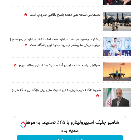
دیپلماسی نتیجه‌ نمی دهد؛ پاسخ نظامی ضروری است
پیشنهاد پرسپولیس ۱۲۰ میلیارد است اما ما ۱۸۶ میلیارد می‌خواهیم |
ارزش بازیکن ما بیشتر از خرید جدید این باشگاه است
اسرائیل برای حمله به ایران آماده می‌شود؛ ادعای رسانه عبری
شروط ۶گانه دبیر شورای عالی امنیت ملی برای بازگشایی تنگه هرمز
بک!
شامپو جلبک اسپیرولینارو با ۴۵٪ تخفیف به موهات
هدیه بده