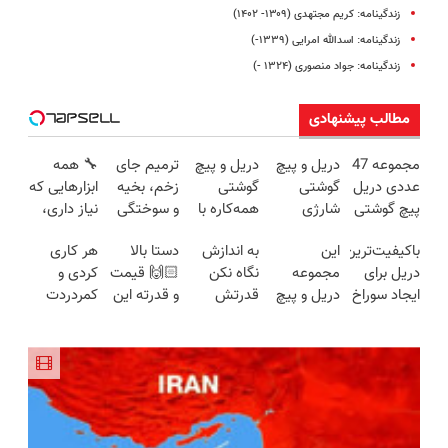
زندگینامه: کریم مجتهدی (۱۳۰۹- ۱۴۰۲)
زندگینامه: اسدالله امرایی (۱۳۳۹-)
زندگینامه: جواد منصوری (۱۳۲۴ -)
مطالب پیشنهادی
مجموعه 47
دریل و پیچ
دریل و پیچ
ترمیم جای
🔧 همه
عددی دریل
گوشتی
گوشتی
زخم، بخیه
ابزارهایی که
پیچ گوشتی
شارژی
همه‌کاره با
و سوختگی
نیاز داری،
شارژی
فوق‌قدرت با
گیربکس
فقط در 3
توی یه کیف
باکیفیت‌ترین
این
به اندازش
دستا بالا
هر کاری
(تخفیف به
کنترل
هوشمند ⚙️
هفته!!😍
جمع شده!
دریل برای
مجموعه
نگاه نکن
🙌🏻 قیمت
کردی و
مدت
سرعت ⚡
(نصف
تخفیف به
ایجاد سوراخ
دریل و پیچ
قدرتش
و قدرته این
کمردردت
محدود)
(همراه با
قیمت بازار
مدت
😱
گوشتی رو با
درحد هالکه
دریل کشته
درمان نشد؟
متعلقات)
🔥)
محدود
گارانتی و
😉 (پرداخت
میده🔥
پر کردن
نصف قیمت
درب
پرسشنامه و
بخر!😉
منزل+گارانتی
دریافت راه
تعویض)
حل