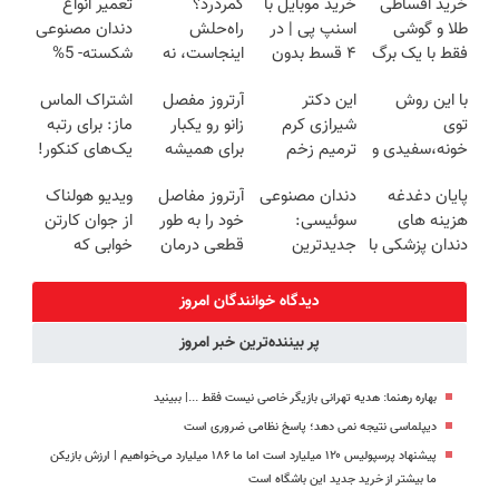
خرید اقساطی
خرید موبایل با
کمردرد؟
تعمیر انواع
طلا و گوشی
اسنپ پی | در
راه‌حلش
دندان مصنوعی
فقط با یک برگ
۴ قسط بدون
اینجاست، نه
شکسته- 5%
چک صیادی
سود و کارمزد!
توی داروخونه
تخفیف
با این روش
این دکتر
آرتروز مفصل
اشتراک الماس
توی
شیرازی کرم
زانو رو یکبار
ماز: برای رتبه
خونه،سفیدی و
ترمیم زخم
برای همیشه
یک‌های کنکور!
زیبایی دندوناتو
ایرانی را
درمان کن!
پایان دغدغه
دندان مصنوعی
آرتروز مفاصل
ویدیو هولناک
برگردون
ساخت!!!
◗پرسش‌نامه◖
هزینه های
سوئیسی:
خود را به طور
از جوان کارتن
(40%off)
دندان پزشکی با
جدیدترین
قطعی درمان
خوابی که
پک سفید
فناوری اروپا،
کنید!
میلیاردر شد.
کننده خانگی
سبک و مقاوم |
◗پرسش‌نامه◖
آموزش رایگان
دیدگاه خوانندگان امروز
پرداخت قسطی
پر بیننده‌ترین خبر امروز
بهاره رهنما: هدیه تهرانی بازیگر خاصی نیست فقط ...|‌ ببینید
دیپلماسی نتیجه‌ نمی دهد؛ پاسخ نظامی ضروری است
پیشنهاد پرسپولیس ۱۲۰ میلیارد است اما ما ۱۸۶ میلیارد می‌خواهیم | ارزش بازیکن
ما بیشتر از خرید جدید این باشگاه است