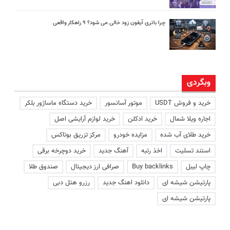
چرا باتری آیفون زود خالی می شود؟ ۹ راهکار واقعی
وبگردی
خرید و فروش USDT
موتور آسانسور
خرید دستگاه ماساژور بلکر
اجاره ویلا شمال
خرید ادکلن
خرید لوازم آرایشی اصل
خرید طلای آب شده
مزایده خودرو
مرکز تزریق بوتاکس
استند تسلیت
اخذ رتبه
آهنگ جدید
خرید دوچرخه برقی
چاپ لیبل
Buy backlinks
صرافی ارز دیجیتال
صندوق طلا
پارتیشن شیشه ای
دانلود اهنگ جدید
رزرو هتل دبی
پارتیشن شیشه ای