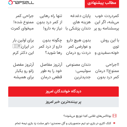
مطالب پیشنهادی
کمردردت خوب
پایان دغدغه
تنها راه رهایی
جراحی کمر
می‌شه، اگر این
هزینه های
از کمر درد بدون
ممنوع شده!
پرسشنامه رو پر
دندان پزشکی با
نیاز به دارو!
میخوای کمرت
کنی!!
پک سفید
(◂پرسش‌نامه)
رو در منزل
با این روش
بدون هیچ دارو
چگونه بدون
برای اولین بار
کننده خانگی
درمان کنی؟
توی
و عوارضی کمر
دارو از درد کمر
در ایران🇮🇷
((پرسش‌نامه))
خونه،سفیدی و
دردت رو درمان
رها شوید؟
این دکتر کرم
زیبایی دندوناتو
کن!
(◂پرسش‌نامه
ترمیم کننده 23
‼️جراحی
دندان مصنوعی
آرتروز مفاصل
آرتروز مفصل
برگردون
(پرسش‌نامه)
رو پرکن)
روزه ساخت!
ممنوع‼️ درمان
سوئیسی:
خود را به طور
زانو رو یکبار
(40%off)
کمر درد بدون
جدیدترین
قطعی درمان
برای همیشه
جراحی و دوره
فناوری اروپا،
کنید!
درمان کن!
نقاهت
سبک و مقاوم |
◗پرسش‌نامه◖
◗پرسش‌نامه◖
دیدگاه خوانندگان امروز
پرداخت قسطی
پر بیننده‌ترین خبر امروز
بوتاکس‌های تقلبی کجا توزیع می‌شوند؟
کتک کاری در بازی دو تیم منصوریان و گل محمدی؛ داور مشت زد بازی نیمه تمام