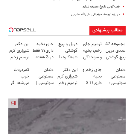
قصه‌گویی تاریخ مصرف نـدارد
در باره نویسنده زنجانی علی‌الله سلیمی
مطالب پیشنهادی
مجموعه 47
ترمیم جای
دریل و پیچ
جای بخیه
این دکتر
عددی دریل
زخم، بخیه
گوشتی
داری؟؟ فقط
شیرازی کرم
پیچ گوشتی
و سوختگی
همه‌کاره با
در 3 هفته
ترمیم زخم
شارژی
فقط در 3
گیربکس
ترمیمش
ایرانی را
دندان
جای زخم و
این دکتر
دندان
کمردردت
(تخفیف به
هفته!!😍
هوشمند ⚙️
کن!😍
ساخت!!!
مصنوعی
بخیه
شیرازی کرم
مصنوعی
خوب
مدت
(نصف
سوئیسی:
داری؟؟ 3
ترمیم زخم
سوئیسی |
می‌شه، اگر
محدود)
قیمت بازار
جدیدترین
هفته‌ای
ایرانی را
سبک،
این
🔥)
فناوری
محوش کن!
ساخت!!!
مقاوم،
پرسشنامه
اروپا، سبک
طبیعی!
رو پر کنی!!
و مقاوم |
ویزیت
پرداخت
رایگان+پرداخت
قسطی
اقساطی😍