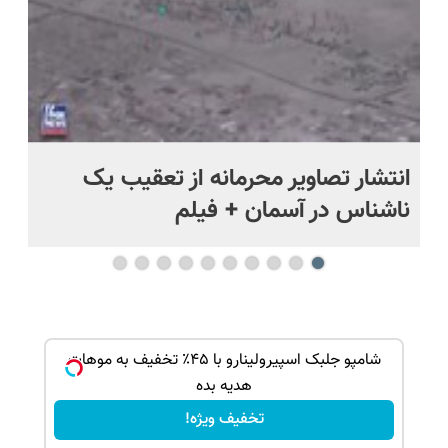
د
انتشار تصاویر محرمانه از تعقیب یک
حم
ناشناس در آسمان + فیلم
آمر
ک جهت
شامپو جلبک اسپیرولینارو با ۴۵٪ تخفیف به موهات
هدیه بده
تخفیف ویژه!