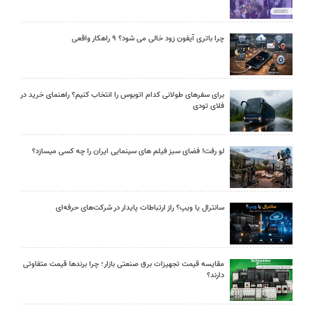
چرا باتری آیفون زود خالی می شود؟ ۹ راهکار واقعی
برای سفرهای طولانی کدام اتوبوس را انتخاب کنیم؟ راهنمای خرید در
فلای تودی
لو رفت! فضای سبز فیلم های سینمایی ایران را چه کسی میسازد؟
سانترال یا ویپ؟ راز ارتباطات پایدار در شرکت‌های حرفه‌ای
مقایسه قیمت تجهیزات برق صنعتی بازار؛ چرا برندها قیمت متفاوتی
دارند؟