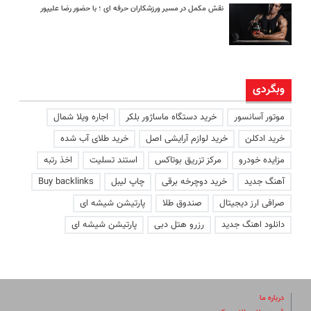
نقش مکمل در مسیر ورزشکاران حرفه ای ؛ با حضور رضا علیپور
وبگردی
موتور آسانسور
خرید دستگاه ماساژور بلکر
اجاره ویلا شمال
خرید ادکلن
خرید لوازم آرایشی اصل
خرید طلای آب شده
مزایده خودرو
مرکز تزریق بوتاکس
استند تسلیت
اخذ رتبه
آهنگ جدید
خرید دوچرخه برقی
چاپ لیبل
Buy backlinks
صرافی ارز دیجیتال
صندوق طلا
پارتیشن شیشه ای
دانلود اهنگ جدید
رزرو هتل دبی
پارتیشن شیشه ای
درباره ما