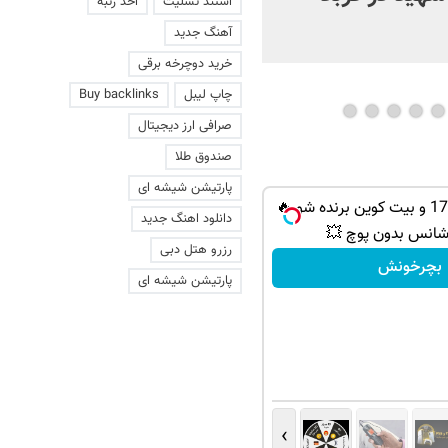
استند تسلیت
اخذ رتبه
آهنگ جدید
خرید دوچرخه برقی
چاپ لیبل
Buy backlinks
صرافی ارز دیجیتال
صندوق طلا
پارتیشن شیشه ای
از PS5 تا آیفون17 و بیت کوین برنده شو 🔥
دانلود اهنگ جدید
شانس بدون پوچ 💥
رزرو هتل دبی
بچرخونش
پارتیشن شیشه ای
›