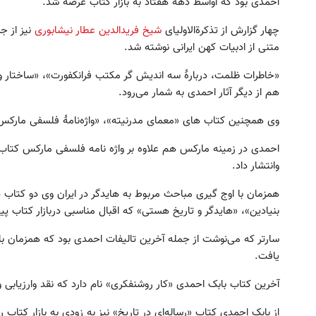
احمدی بود که اواسط دهه هفتاد به بازار کتاب عرضه شد.
چهار گزارش از تذکرة‌الاولیای
شیخ فریدالدین عطار نیشابوری
نیز از جم
متنی از ادبیات کهن ایرانی نوشته شد.
«خاطرات ظلمت، دربارهٔ سه اندیش گر مکتب فرانکفورت»، «ساختار و 
هم از دیگر آثار احمدی به شمار می‌رود.
وی همچنین کتاب های «معمای مدرنیته»، «واژه‌نامهٔ فلسفی مارکس»، 
احمدی در زمینه مارکس هم علاوه بر واژه نامه فلسفی مارکس کتا
وانتشار داد.
همزمان با اوج گیری مباحث مربوط به هایدگر در ایران وی دو کتاب 
بنیادین»، «هایدگر و تاریخ هستی» که اقبال مناسبی دربازار کتاب پید
سارتر که می‌نوشت از جمله آخرین تالیفات احمدی بود که همزمان با 
یافت.
آخرین کتاب بابک احمدی «کار روشنفکری» نام دارد که نقد وارزیابی 
از بابک احمدی کتاب «رساله‌ای در تاریخ» نیز به زودی به بازار کتاب را