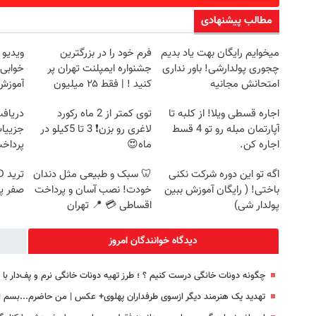
مطالب پیشنهادی
میخوایم رایگان بهت یاد بدیم
فرم خود را در بزرگترین
ویدیو 
چجوری پولدارشی! باور نداری
جشنواره ایمپلنت تهران پر
خوابی 
امتحانش مجانیه
کنید ! | فقط ۲۵ میلیون
آموزش 
اجاره‌ قسطی ویلا! از کلبه تا
توی کمتر از 2 ماه رکورد
آپارتمان مبله رو تو 4 قسط
لاغری رو بزن❗ 3 تا 5کیلو در
جزییات
اجاره کن.
ماه😍
پرداخ
اگه تو این دوره شرکت نکنی
🦷 سبک و طبیعی مثل دندان
باختی! ( رایگان آموزش ببین
خودت! نصب آسان و پرداخت
صفر پ
پولدار شی)
اقساطی 💳 📍 تهران
دیدگاه خوانندگان امروز
چگونه دونات خانگی درست کنیم ؟ ؛ طرز تهیه دونات خانگی نرم و پف‌دار ب
تهدید یک هنرمند دیگر ازسوی طرفداران پهلوی+ عکس | من حاضرم...بسم ال