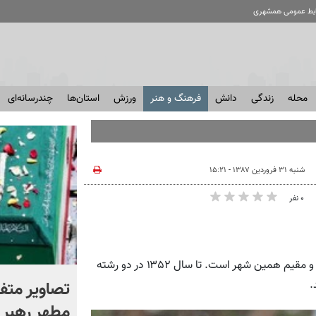
ابط عمومی همشهری
محله
زندگی
دانش
فرهنگ و هنر
ورزش
استان‌ها
چندرسانه‌ای
شنبه ۳۱ فروردین ۱۳۸۷ - ۱۵:۲۱
۰ نفر
همشهری آنلاین: بابک احمدی در سال ۱۳۲۷ در تهران به دنیا آمد و مقیم همین شهر است. تا سال ۱۳۵۲ در دو رشته
اگر یک‌بار دیگر ایران به ما
تصاویر متفا
.
حمله کند فلج می شویم
مطهر رهبر ش