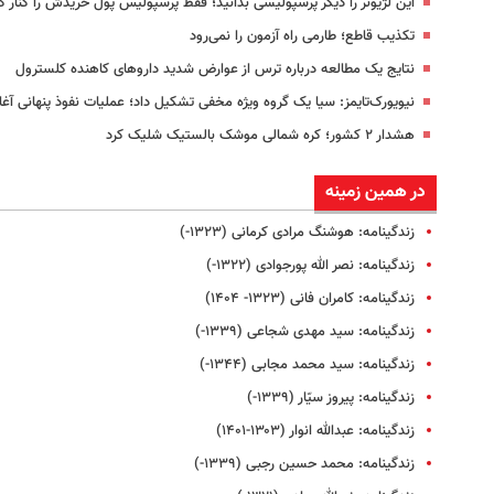
این لژیونر را دیگر پرسپولیسی بدانید؛ فقط پرسپولیس پول خریدش را کنار 
تکذیب قاطع؛‌ طارمی راه آزمون را نمی‌رود
نتایج یک مطالعه درباره ترس از عوارض شدید داروهای کاهنده کلسترول
نیویورک‌تایمز: سیا یک گروه ویژه مخفی تشکیل داد؛ عملیات نفوذ پنهانی آغا
هشدار ۲ کشور؛ کره شمالی موشک بالستیک شلیک کرد
در همین زمینه
زندگینامه: هوشنگ مرادی کرمانی (۱۳۲۳-)
زندگینامه: نصر الله پورجوادی (۱۳۲۲-)
زندگینامه: کامران فانی (۱۳۲۳- ۱۴۰۴)
زندگینامه: سید مهدی شجاعی (۱۳۳۹-)
زندگینامه: سید محمد مجابی (۱۳۴۴-)
زندگینامه‌: پیروز سیّار (۱۳۳۹-)
زندگینامه: عبدالله انوار (۱۳۰۳-۱۴۰۱)
زندگینامه: محمد حسین رجبی (۱۳۳۹-)