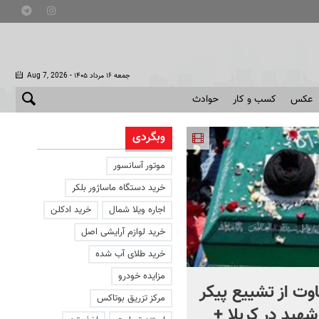
- جمعه ۱۶ مرداد ۱۴۰۵
Aug 7, 2026
عکس
کسب و کار
حوادث
وبگردی
موتور آسانسور
خرید دستگاه ماساژور بلکر
اجاره ویلا شمال
خرید ادکلن
خرید لوازم آرایشی اصل
خرید طلای آب شده
مزایده خودرو
وت از تشییع پیکر
۲ کشته و ۱۵ مجروح بر اثر
مرکز تزریق بوتاکس
هید در کربلا +
تیراندازی در تایلند