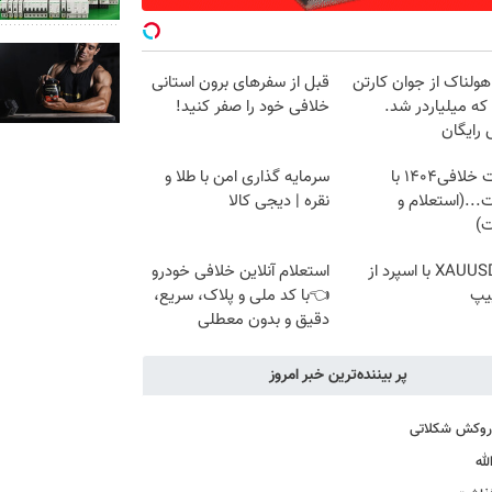
هولناک از جوان کارتن
قبل از سفرهای برون استانی
که میلیاردر شد.
خلافی خود را صفر کنید!
رایگان
دریافت خلافی۱۴۰۴ با
سرمایه گذاری امن با طلا و
...(استعلام و
نقره | دیجی کالا
ت)
ترید XAUUSD با اسپرد از
استعلام آنلاین خلافی خودرو
یپ
👈با کد ملی و پلاک، سریع،
دقیق و بدون معطلی
پر بیننده‌ترین خبر امروز
ا روکش شکلاتی
له