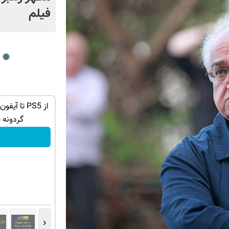
فیلم
 شانس جایزه بگیر
گوشی نوکیا 105 با 1,500,000 تخفیف
استثنائی به مدت محدود🔥
گردونه 
سفارش بده!
‹