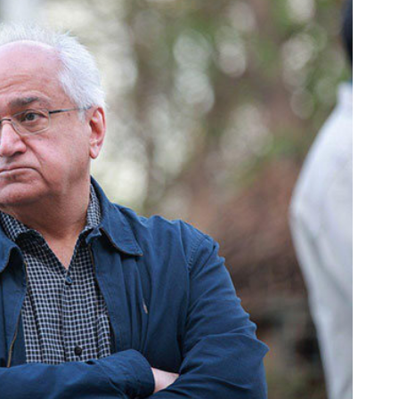
 کن ، گردونه بچرخون ، جایزه ببر 🎮🔥
PS5 و آیفون17 از گردونه
🎁
😍
بچرخونش
بچرخونش