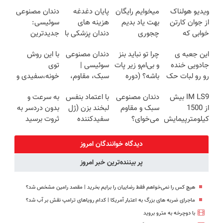
ویدیو هولناک
میخوایم رایگان
پایان دغدغه
دندان مصنوعی
از جوان کارتن
بهت یاد بدیم
هزینه های
سوئیسی:
خوابی که
چجوری
دندان پزشکی با
جدیدترین
میلیاردر شد.
پولدارشی! باور
پک سفید
فناوری اروپا،
این جعبه ی
چرا تو نباید بنز
دندان مصنوعی
با این روش
آموزش رایگان
نداری امتحانش
کننده خانگی
سبک و مقاوم |
جادویی خنده
و بی‌ام‌و زیر پات
سوئیسی |
توی
مجانیه
پرداخت قسطی
رو رو لبات حک
باشه؟ (دوره
سبک، مقاوم،
خونه،سفیدی و
میکنه
رایگان درآمد
طبیعی! ویزیت
زیبایی دندوناتو
IM LS9 بیش
دندان مصنوعی
با اعتماد بنفس
به سرعت و
خرید40%تخفیف
میلیاردی)
رایگان+پرداخت
برگردون
از 1500
سبک و مقاوم
لبخند بزن (ژل
بدون دردسر به
اقساطی😍
(40%off)
کیلومترپیمایش
می‌خوای؟
سفیدکننده
ثروت برسید
با یکبار شارژ
پرداخت
دندان40%تخفیف)
(دوره کاملا
اقساطی هم
رایگان
دیدگاه خوانندگان امروز
داریم!😍 | 📍
پولسازی)
پر بیننده‌ترین خبر امروز
تهران
هیچ کس را نمی‌خواهم فقط رضاییان را برایم بخرید | مقصد رامین مشخص شد؟
ماجرای ضربه های بزرگ به اعتبار آمریکا | کدام رویاهای ترامپ نقش بر آب شد؟
با دوچرخه به مترو بروید