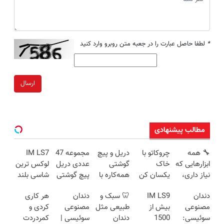
*
لطفا حاصل عبارت را در جعبه متن روبرو وارد کنید
ارسال
مطالب پیشنهادی
🔧 همه
چروکاتو با
دریل و پیچ
مجموعه 47
IM LS7
ابزارهایی که
خاک
گوشتی
عددی دریل
لوکس ترین
نیاز داری،
یکسان کن
همه‌کاره با
پیچ گوشتی
شاسی بلند
توی یه کیف
(روش
گیربکس
شارژی
برقی ایران
دندان
IM LS9
🦷 سبک و
دندان
هر کاری
جمع شده!
خانگی+آسان+به
هوشمند ⚙️
(تخفیف به
مصنوعی
بیش از
طبیعی مثل
مصنوعی
کردی و
تخفیف به
صرفه)
(نصف
مدت
سوئیسی:
1500
دندان
سوئیسی |
کمردردت
مدت
قیمت بازار
محدود)