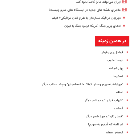
ایران می‌تواند ما را کاملاً نابود کند
ماجرای نقشه های جدید در ایستگاه های مترو چیست؟
دور زدن ترافیک ستارخان با طرح کلان ترافیکی+ فیلم
ادعای وزیر جنگ آمریکا درباره جنگ با ایران
در همین زمینه
فوتبال روی فرش
دوست خوب
پول شیشه
کفش‌ها
"چهارشنبه‌سوری و حلوا توتک خاله‌ماه‌جان" و چند مطلب دیگر
لحظه
"شهاب فراری" و دو شعر دیگر
گمشده
"فصل تازه" و چهار شعر دیگر
ای نامه که آمدی به سویم!
کوچه‌ی هفتم