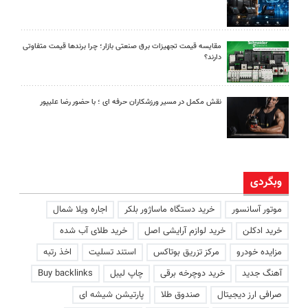
مقایسه قیمت تجهیزات برق صنعتی بازار؛ چرا برندها قیمت متفاوتی
دارند؟
نقش مکمل در مسیر ورزشکاران حرفه ای ؛ با حضور رضا علیپور
وبگردی
موتور آسانسور
خرید دستگاه ماساژور بلکر
اجاره ویلا شمال
خرید ادکلن
خرید لوازم آرایشی اصل
خرید طلای آب شده
مزایده خودرو
مرکز تزریق بوتاکس
استند تسلیت
اخذ رتبه
آهنگ جدید
خرید دوچرخه برقی
چاپ لیبل
Buy backlinks
صرافی ارز دیجیتال
صندوق طلا
پارتیشن شیشه ای