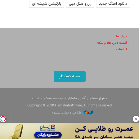
دانلود اهنگ جدید
رزرو هتل دبی
پارتیشن شیشه ای
درباره ما
قیمت دلار، طلا و سکه
تبلیغات
نسخه دسکتاپ
حقوق همشهری‌آنلاین متعلق به موسسه همشهری است
Copyright © 2020 HamshahriOnline, All rights reserved
طراحی و تولید: نستوه