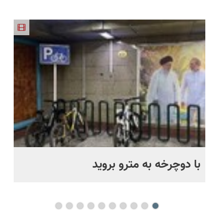
جدیدترین
کیلومترپیمایش
خودت!
سبک،
درمان نشد؟
محدود
🔥)
فناوری
با یکبار
نصب آسان
مقاوم،
پر کردن
اروپا، سبک
شارژ
و پرداخت
طبیعی!
پرسشنامه و
و مقاوم |
اقساطی 💳
ویزیت
دریافت راه
پرداخت
📍 تهران
رایگان+پرداخت
حل
قسطی
اقساطی😍
با دوچرخه به مترو بروید
بو