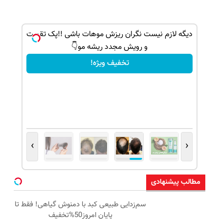
دیگه لازم نیست نگران ریزش موهات باشی !!پک تقویت
و رویش مجدد ریشه مو👇
تخفیف ویژه!
›
‹
مطالب پیشنهادی
سم‌زدایی طبیعی کبد با دمنوش گیاهی! فقط تا
پایان امروز50%تخفیف