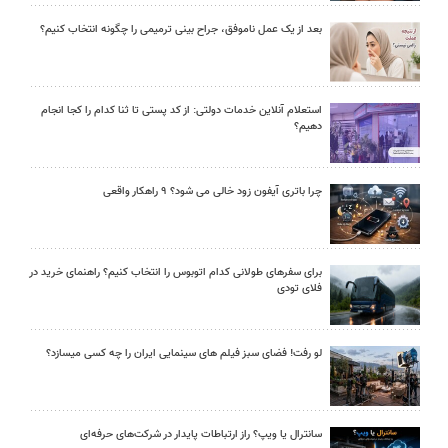
بعد از یک عمل ناموفق، جراح بینی ترمیمی را چگونه انتخاب کنیم؟
استعلام آنلاین خدمات دولتی: از کد پستی تا ثنا کدام را کجا انجام
دهیم؟
چرا باتری آیفون زود خالی می شود؟ ۹ راهکار واقعی
برای سفرهای طولانی کدام اتوبوس را انتخاب کنیم؟ راهنمای خرید در
فلای تودی
لو رفت! فضای سبز فیلم های سینمایی ایران را چه کسی میسازد؟
سانترال یا ویپ؟ راز ارتباطات پایدار در شرکت‌های حرفه‌ای