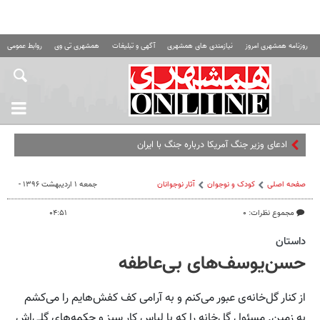
روزنامه همشهری امروز
نیازمندی های همشهری
آگهی و تبلیغات
همشهری تی وی
روابط عمومی ه
ادعای وزیر جنگ آمریکا درباره جنگ با ایران
صفحه اصلی
کودک و نوجوان
آثار نوجوانان
جمعه ۱ اردیبهشت ۱۳۹۶ -
مجموع نظرات: ۰
۰۴:۵۱
داستان
حسن‌یوسف‌های بی‌عاطفه
از کنار گل‌خانه‌ی عبور می‌کنم و به آرامی کف کفش‌هایم را می‌کشم
به زمین. مسئول گل‌خانه را که با لباس کار سبز و چکمه‌های گِلی‌اش