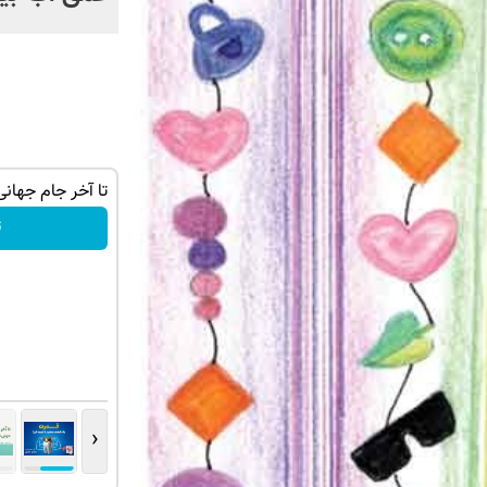
چربیاتو مثل کره آب کن👀
تا آخر جام جهانی با پود
تخفیف ویژه!
ت
‹