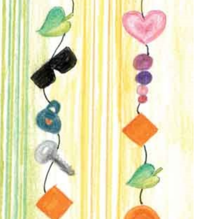
ند جذاب تر، اعتماد به نفس بیشتر🦷
تا آخر شهریور12کیلو لاغر شو😍👌🏻
(تخفیف تا امشب)
تخفیف ویژه!
تخفیف ویژه!