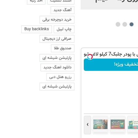
استند تسلیت
اخذ رتبه
عاشقانه با یک زن
آهنگ جدید
خرید دوچرخه برقی
چاپ لیبل
Buy backlinks
صرافی ارز دیجیتال
صندوق طلا
ر جلبک7 کیلو لاغر شو
پارتیشن شیشه ای
خفیف ویژه!
دانلود اهنگ جدید
رزرو هتل دبی
پارتیشن شیشه ای
›