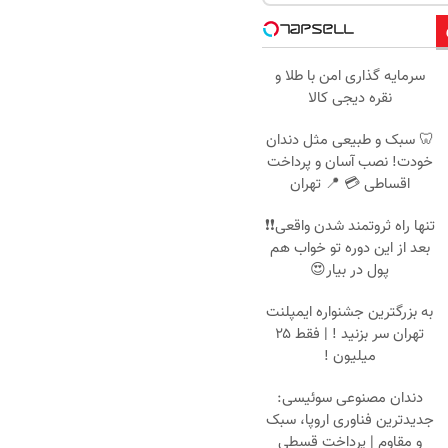
سرمایه گذاری امن با طلا و
نقره دیجی کالا
🦷 سبک و طبیعی مثل دندان
خودت! نصب آسان و پرداخت
اقساطی 💳 📍 تهران
تنها راه ثروتمند شدن واقعی❗❗
بعد از این دوره تو خواب هم
پول در بیار😍
به بزرگترین جشنواره ایمپلنت
تهران سر بزنید ! | فقط ۲۵
میلیون !
دندان مصنوعی سوئیسی:
جدیدترین فناوری اروپا، سبک
و مقاوم | پرداخت قسطی