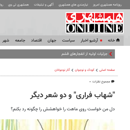
روزنامه همشهری امروز
نیازمندی های همشهری
آگهی و تبلیغات
همشهری تی وی
رو
خانه
آرشیو اخبار
سياست
جهان
اقتصاد
جامعه
شهر
جزئیات اولیه از انفجارهای قشم
صفحه اصلی
کودک و نوجوان
آثار نوجوانان
مجموع نظرات: ۰
"شهاب فراری" و دو شعر دیگر
دل من خواست روی ماهت را خواهشش را چگونه رد بکنم؟