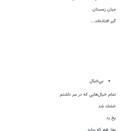
ميان زمستان
گير افتاده‌اند...
بي‌خيال
تمام خيال‌هايي كه در سر داشتم
خشك شد
يخ زد
بهار هم كه بيايد