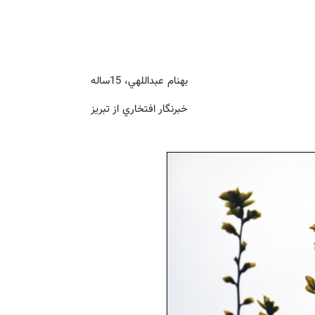
بهنام عبداللهي، 15ساله
خبرنگار افتخاري از تبريز