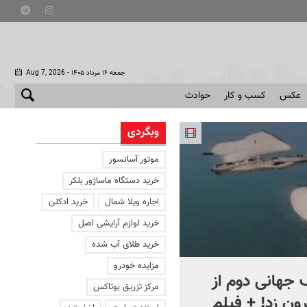
- جمعه ۱۶ مرداد ۱۴۰۵
Aug 7, 2026
عکس
کسب و کار
حوادث
وبگردی
موتور آسانسور
خرید دستگاه ماساژور بلکر
اجاره ویلا شمال
خرید ادکلن
خرید لوازم آرایشی اصل
خرید طلای آب شده
مزایده خودرو
جهانی دوم از
افشای اطلاعات برای ترور
مرکز تزریق بوتاکس
ون زد! + فیلم
بارون ترامپ | ماجرای قرار