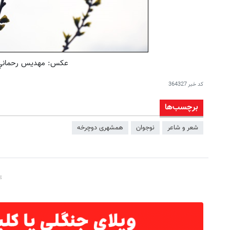
عكس: مهديس رحماني ا
کد خبر
364327
برچسب‌ها
شعر و شاعر
نوجوان
همشهری دوچرخه