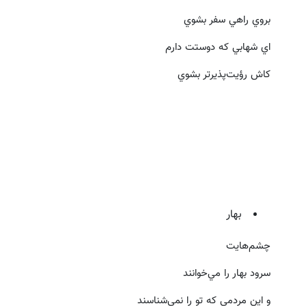
بروي راهي سفر بشوي
اي شهابي كه دوستت دارم
كاش رؤيت‌پذيرتر بشوي
بهار
چشم‌هايت
سرود بهار را مي‌خوانند
و اين مردمي كه تو را نمي‌شناسند