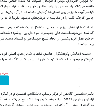
به گزارش خبرگزاری رویترز از بارسلون اسپانیا که کنگره جهانی بیما
بالقوه می‌تواند راه جدیدی را برای رساندن خون به قلب افراد دچار ا
فراهم آورد، هنوز بر روی انسان‌ها آزمایش نشده اما در آزمایش‌ها ب
جانبی کوچک قلب را در مقایسه با درمان‌‌های مرسوم تقریبا تا دو برا
استنت‌ها لوله‌های ریزی با جداری متشکل از یک شبکه سیمی هستند ک
گذاشته می‌شوند.استنت‌های جدیدتر با مواد دارویی پوشیده شده‌اند 
جریان عمل آنژیوپلاستی از ایجاد نسج جوشگاهی و انسداد مجدد شریا
جک s5 داری برای فروش؟ با کارنامه به
فروش خودرو شما فقط با یک 
پیدا کرده‌اند.
بهترین قیمت بفروش!
آنلاین ✔
استنت آزمایش پژوهشگران هلندی فقط بر شریان‌‌های اصلی کورونر ت
ثبت درخواست
ثبت درخواست
کوچکتری بوجود بیاید که کارکرد شریان اصلی باریک یا تنگ شده را به
سرمایه
دکتر سباستین گاندمن از مرکز پزشکی دانشگاهی آمستردام در کنگره
آزادکردن داروی TGF-beta1، رشد شریان‌ها را تسریع می‌کند و قطر آنها را می‌افزاید.
به گفته او پیش از آن که این وسیله بر روی اولین بیماران آزمایش شو