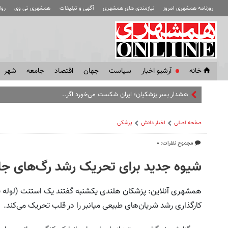
روزنامه همشهری امروز
نیازمندی های همشهری
آگهی و تبلیغات
همشهری تی وی
رو
خانه
آرشیو اخبار
سياست
جهان
اقتصاد
جامعه
شهر
هشدار پسر پزشکیان؛ ایران شکست می‌خورد اگر...| منظور رئیس
صفحه اصلی
اخبار دانش
پزشکی
مجموع نظرات: ۰
شیوه‌ جدید برای تحریک رشد رگ‌های جان
همشهری آنلاین: پزشکان هلندی یکشنبه گفتند یک استنت (لوله فن
کارگذاری رشد شریان‌های طبیعی میانبر را در قلب تحریک می‌کند.