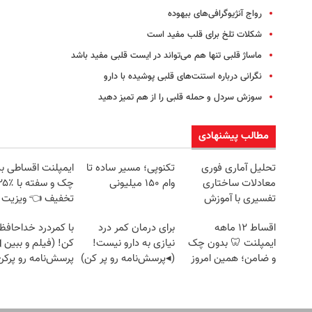
رواج آنژیوگرافی‌های بیهوده
شکلات تلخ برای قلب مفید است
ماساژ قلبی تنها هم می‌تواند در ایست قلبی مفید باشد
نگرانی درباره استنت‌های قلبی پوشیده با دارو
سوزش سردل و حمله قلبی را از هم تمیز دهید
مطالب پیشنهادی
تحلیل آماری فوری
تکنوپی؛ مسیر ساده تا
ایمپلنت اقساطی ب
معادلات ساختاری
وام ۱۵۰ میلیونی
چک و سفته با
تفسیری با آموزش
تخفیف 👈 ویزیت
کامل حتی یک روزه !!
رایگان توسط مت
اقساط ۱۲ ماهه
برای درمان کمر درد
با کمردرد خداحافظ
ایمپلنت 🦷 بدون چک
نیازی به دارو نیست!
کن! (فیلم و ببین 
و ضامن؛ همین امروز
(◂پرسش‌نامه رو پر کن)
پرسش‌نامه رو پرکن
اقدام کن ✅