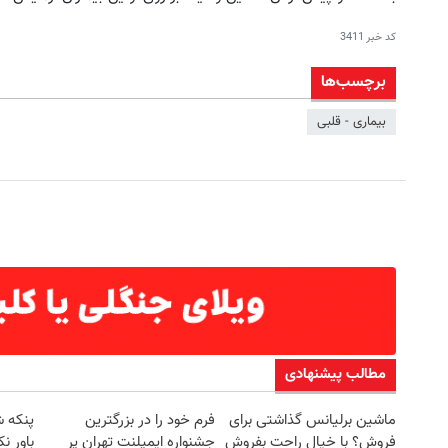
کد خبر
3411
برچسب‌ها
بیماری - قلبی
مطالب پیشنهادی
ماشین برلیانس گذاشتی برای
فرم خود را در بزرگترین
پنکه ش
فروش؟ با خیال راحت بفروش
جشنواره ایمپلنت تهران پر
باور ن