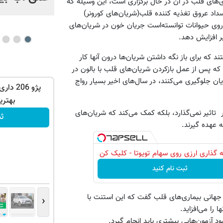
ری‌های قلب در آن در حال برگزاری است، این وسیله که
نسداد عروق تغذیه کننده قلب(شریان‌های کورونر)
ر روی حیوانات توانسته‌است جریان خون در شریان‌های
بر افزایش دهد.
ه برای باز نگه داشتن شریان‌ها درون آنها کار
که پس از عمل بازکردن شریان‌های قلب با بالون در
ن جلوگیری می‌کنند، در سال‌های اخیر بسیار رواج
درخواست
207 داری برای فروش؟ با کارنامه به بهترین
پژو 206
قیمت بفروش!
بهتری
اثیر نمی‌گذارد، بلکه کمک می‌کند که شریان‌های
ثبت درخواست
ث
 عهده گیرند.
 گذاری ارزی روی سهام تویوتا - کلیک کن
ثبت نام کنید
 جهانی بیماری‌های قلب گفت که این استنت با
‹
د آزمون‌هایی بیشتری باید انجام گیرد.