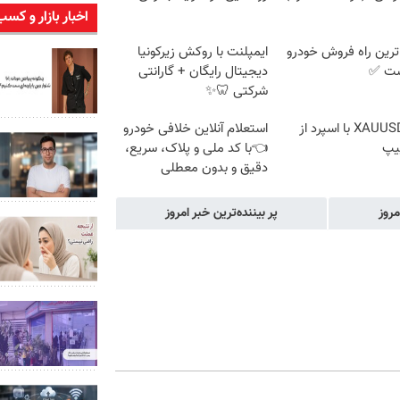
اخبار بازار و کسب
ترین راه فروش خودرو
ایمپلنت با روکش زیرکونیا
ست ✅
دیجیتال رایگان + گارانتی
شرکتی 🦷✨
ترید XAUUSD با اسپرد از
استعلام آنلاین خلافی خودرو
یپ
👈با کد ملی و پلاک، سریع،
دقیق و بدون معطلی
مروز
پر بیننده‌ترین خبر امروز