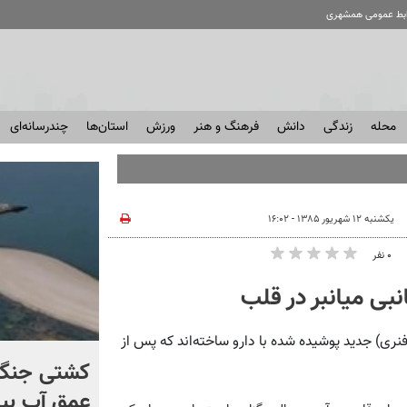
ابط عمومی همشهری
محله
زندگی
دانش
فرهنگ و هنر
ورزش
استان‌ها
چندرسانه‌ای
یکشنبه ۱۲ شهریور ۱۳۸۵ - ۱۶:۰۲
۰ نفر
بی میانبر در قلب
ری) جدید پوشیده شده با دارو ساخته‌اند که پس از
برخورد تاریخی موشک فالکون
کشتی‌ جنگ 
۹ با ماه + فیلم
عمق آب بیر