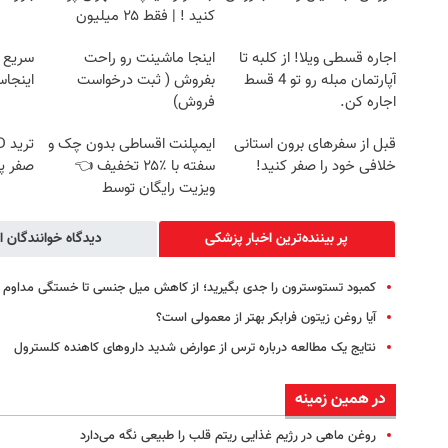
کنید ! | فقط ۲۵ میلیون
اجاره‌ قسطی ویلا! از کلبه تا
اینجا ماشینت رو راحت
سریع 
آپارتمان مبله رو تو 4 قسط
بفروش ( ثبت درخواست
اینجا
اجاره کن.
فروش)
قبل از سفرهای برون استانی
ایمپلنت اقساطی بدون چک و
خلافی خود را صفر کنید!
سفته با ٪۲۵ تخفیف 👈
صفر پ
ویزیت رایگان توسط
متخصص
پر بیننده‌ترین اخبار پزشکی
دیدگاه خوانندگان ا
کمبود تستوسترون را جدی بگیرید؛ از کاهش میل جنسی تا خستگی مداوم
آیا روغن زیتون فرابکر بهتر از معمولی است؟
نتایج یک مطالعه درباره ترس از عوارض شدید داروهای کاهنده کلسترول
در همین زمینه
روغن ماهی در رژیم غذایی ریتم قلب را طبیعی نگه می‌دارد