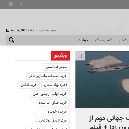
- پنجشنبه ۱۵ مرداد ۱۴۰۵
Aug 6, 2026
عکس
کسب و کار
حوادث
وبگردی
موتور آسانسور
خرید دستگاه ماساژور بلکر
اجاره ویلا شمال
خرید ادکلن
خرید لوازم آرایشی اصل
خرید طلای آب شده
مزایده خودرو
جهانی دوم از
افشای اطلاعات برای ترور
مرکز تزریق بوتاکس
ون زد! + فیلم
بارون ترامپ | ماجرای قرار