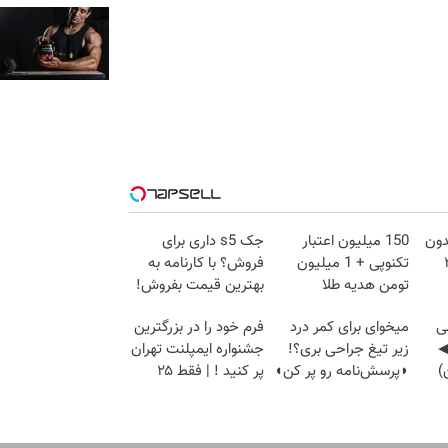
دون
150 میلیون اعتبار
جک s5 داری برای
 ٪۲۵
تکنوپی + 1 میلیون
فروش؟ با کارنامه به
تومن هدیه طلا
بهترین قیمت بفروش!
خصص
ی
میخوای برای کمر درد
فرم خود را در بزرگترین
◀
زیر تیغ جراحی بری؟!
جشنواره ایمپلنت تهران
)
◗پرسش‌نامه رو پر کن◖
پر کنید ! | فقط ۲۵
میلیون