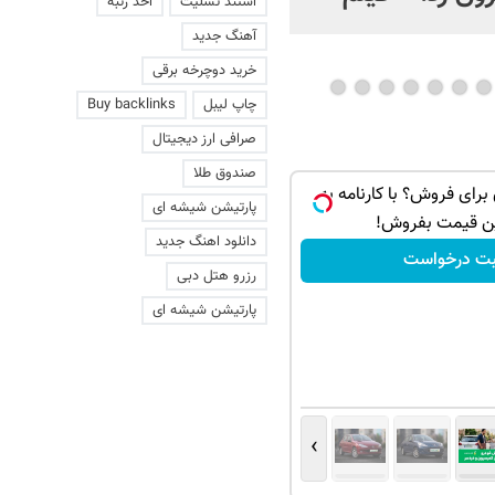
استند تسلیت
اخذ رتبه
عاشقانه با یک زن
آهنگ جدید
خرید دوچرخه برقی
چاپ لیبل
Buy backlinks
صرافی ارز دیجیتال
صندوق طلا
 داری برای فروش؟ با کارنامه به
پارتیشن شیشه ای
ن قیمت بفروش!
دانلود اهنگ جدید
بت درخواست
رزرو هتل دبی
پارتیشن شیشه ای
›