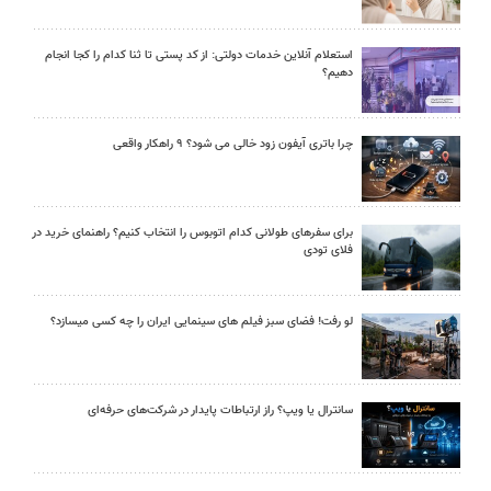
استعلام آنلاین خدمات دولتی: از کد پستی تا ثنا کدام را کجا انجام
دهیم؟
چرا باتری آیفون زود خالی می شود؟ ۹ راهکار واقعی
برای سفرهای طولانی کدام اتوبوس را انتخاب کنیم؟ راهنمای خرید در
فلای تودی
لو رفت! فضای سبز فیلم های سینمایی ایران را چه کسی میسازد؟
سانترال یا ویپ؟ راز ارتباطات پایدار در شرکت‌های حرفه‌ای