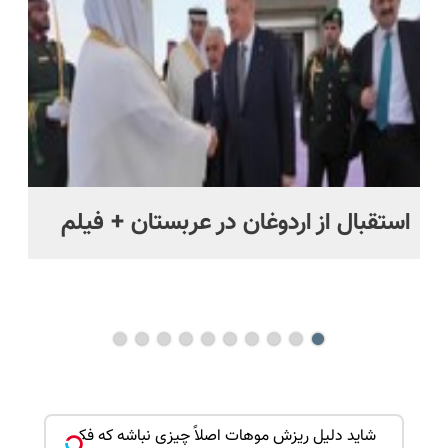
قسطی
اقساطی😍
استقبال از اردوغان در عربستان + فیلم
شا
باز
بک!
شاید دلیل ریزش موهات اصلاً چیزی نباشه که فکر