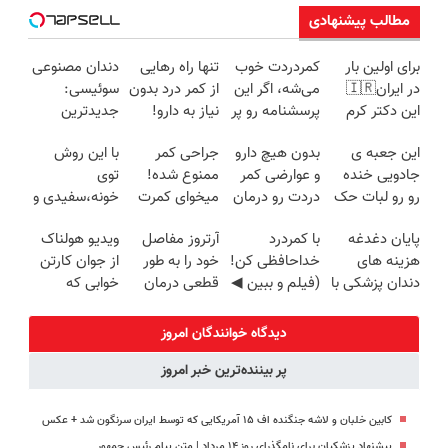
مطالب پیشنهادی
برای اولین بار
کمردردت خوب
تنها راه رهایی
دندان مصنوعی
در ایران🇮🇷
می‌شه، اگر این
از کمر درد بدون
سوئیسی:
این دکتر کرم
پرسشنامه رو پر
نیاز به دارو!
جدیدترین
ترمیم کننده 23
کنی!!
(◂پرسش‌نامه)
فناوری اروپا،
این جعبه ی
بدون هیچ دارو
جراحی کمر
با این روش
روزه ساخت!
سبک و مقاوم |
جادویی خنده
و عوارضی کمر
ممنوع شده!
توی
پرداخت قسطی
رو رو لبات حک
دردت رو درمان
میخوای کمرت
خونه،سفیدی و
میکنه
کن!
رو در منزل
زیبایی دندوناتو
پایان دغدغه
با کمردرد
آرتروز مفاصل
ویدیو هولناک
خرید40%تخفیف
(پرسش‌نامه)
درمان کنی؟
برگردون
هزینه های
خداحافظی کن!
خود را به طور
از جوان کارتن
((پرسش‌نامه))
(40%off)
دندان پزشکی با
(فیلم و ببین ◀
قطعی درمان
خوابی که
پک سفید
پرسش‌نامه رو
کنید!
میلیاردر شد.
کننده خانگی
پرکن)
◗پرسش‌نامه◖
آموزش رایگان
دیدگاه خوانندگان امروز
پر بیننده‌ترین خبر امروز
کابین خلبان و لاشه جنگنده اف ۱۵ آمریکایی که توسط ایران سرنگون شد + عکس
پیشنهاد پزشکیان برای نامگذرای روز ۱۴ مرداد | متن پیام رئیس جمهور