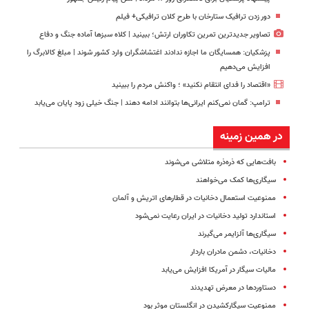
دور زدن ترافیک ستارخان با طرح کلان ترافیکی+ فیلم
تصاویر جدیدترین تمرین تکاوران ارتش؛ ببینید | کلاه سبزها آماده جنگ و دفاع
پزشکیان: همسایگان ما اجازه ندادند اغتشاشگران وارد کشور شوند | مبلغ کالابرگ را
افزایش می‌دهیم
«اقتصاد را فدای انتقام نکنید» ؛ واکنش مردم را ببینید
ترامپ: گمان نمی‌کنم ایرانی‌ها بتوانند ادامه دهند | جنگ خیلی زود پایان می‌یابد
در همین زمینه
بافت‌هایی که ذره‌ذره متلاشی می‌شوند
سیگاری‌ها کمک می‌خواهند
ممنوعیت استعمال‌ دخانیات‌ در قطارهای‌ اتریش‌ و آلمان
استاندارد تولید دخانیات در ایران رعایت نمی‌شود
سیگاری‌ها آلزایمر می‌گیرند
دخانیات، دشمن مادران باردار
مالیات سیگار در آمریکا افزایش می‌یابد
دستاوردها در معرض تهدیدند
ممنوعیت سیگارکشیدن در انگلستان موثر بود