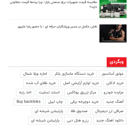
مقایسه قیمت تجهیزات برق صنعتی بازار؛ چرا برندها قیمت متفاوتی
دارند؟
نقش مکمل در مسیر ورزشکاران حرفه ای ؛ با حضور رضا علیپور
وبگردی
موتور آسانسور
خرید دستگاه ماساژور بلکر
اجاره ویلا شمال
خرید ادکلن
خرید لوازم آرایشی اصل
خرید طلای آب شده
مزایده خودرو
مرکز تزریق بوتاکس
استند تسلیت
اخذ رتبه
آهنگ جدید
خرید دوچرخه برقی
چاپ لیبل
Buy backlinks
صرافی ارز دیجیتال
صندوق طلا
پارتیشن شیشه ای
دانلود اهنگ جدید
رزرو هتل دبی
پارتیشن شیشه ای