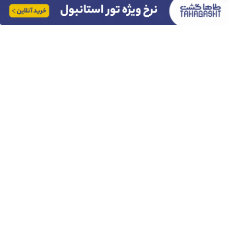
امین امینی با اندرز مسیر تازه‌ای برای آموزش شخصی‌سازی‌شده ایجاد
کرد
بعد از یک عمل ناموفق، جراح بینی ترمیمی را چگونه انتخاب کنیم؟
استعلام آنلاین خدمات دولتی: از کد پستی تا ثنا کدام را کجا انجام
دهیم؟
چرا باتری آیفون زود خالی می شود؟ ۹ راهکار واقعی
برای سفرهای طولانی کدام اتوبوس را انتخاب کنیم؟ راهنمای خرید در
فلای تودی
لو رفت! فضای سبز فیلم های سینمایی ایران را چه کسی میسازد؟