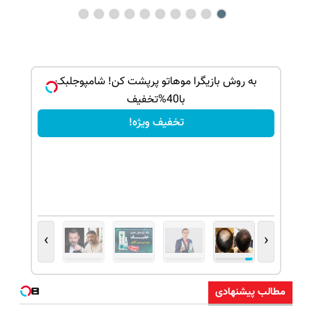
بک!
به روش بازیگرا موهاتو پرپشت کن! شامپوجلبک
با40%تخفیف
تخفیف ویژه!
›
‹
مطالب پیشنهادی