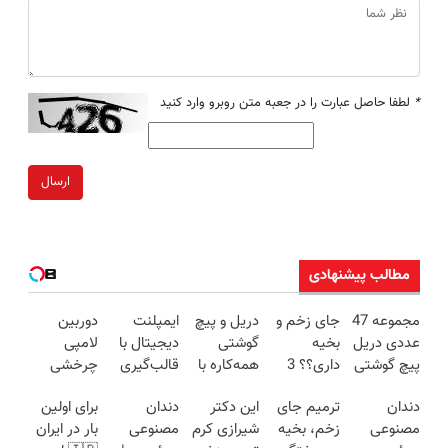
*
لطفا حاصل عبارت را در جعبه متن روبرو وارد کنید
ارسال
مطالب پیشنهادی
مجموعه 47
جای زخم و
دریل و پیچ
ایمپلنت
دوربین
عددی دریل
بخیه
گوشتی
دیجیتال با
لامپی
پیچ گوشتی
داری؟؟ 3
همه‌کاره با
قالب‌گیری
چرخشی
شارژی
هفته‌ای
گیربکس
دیجیتال |
360 درجه
دندان
ترمیم جای
این دکتر
دندان
برای اولین
(تخفیف به
محوش کن!
هوشمند ⚙️
مشاوره
فقط امروز
مصنوعی
زخم، بخیه
شیرازی کرم
مصنوعی
بار در ایران
مدت
(نصف
رایگان
حراج شد🔥