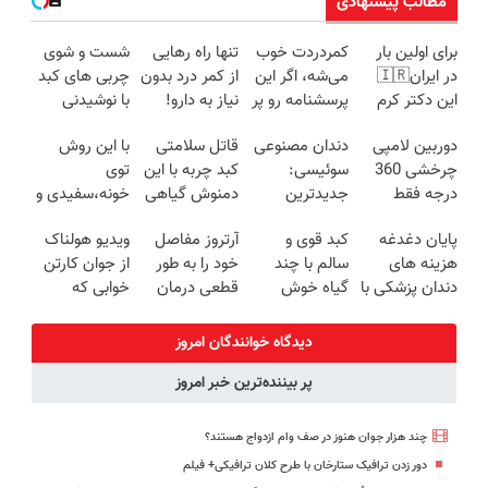
مطالب پیشنهادی
برای اولین بار
کمردردت خوب
تنها راه رهایی
شست و شوی
در ایران🇮🇷
می‌شه، اگر این
از کمر درد بدون
چربی های کبد
این دکتر کرم
پرسشنامه رو پر
نیاز به دارو!
با نوشیدنی
ترمیم کننده 23
کنی!!
(◂پرسش‌نامه)
گیاهی(55%تخفیف)
دوربین لامپی
دندان مصنوعی
قاتل سلامتی
با این روش
روزه ساخت!
چرخشی 360
سوئیسی:
کبد چربه با این
توی
درجه فقط
جدیدترین
دمنوش گیاهی
خونه،سفیدی و
امروز حراج شد
فناوری اروپا،
کبدتو بیمه کن
زیبایی دندوناتو
پایان دغدغه
کبد قوی و
آرتروز مفاصل
ویدیو هولناک
🔥 پرداخت
سبک و مقاوم |
برگردون
هزینه های
سالم با چند
خود را به طور
از جوان کارتن
درب منزل
پرداخت قسطی
(40%off)
دندان پزشکی با
گیاه خوش
قطعی درمان
خوابی که
پک سفید
طعم
کنید!
میلیاردر شد.
کننده خانگی
◗پرسش‌نامه◖
آموزش رایگان
دیدگاه خوانندگان امروز
پر بیننده‌ترین خبر امروز
چند هزار جوان هنوز در صف وام ازدواج هستند؟
دور زدن ترافیک ستارخان با طرح کلان ترافیکی+ فیلم