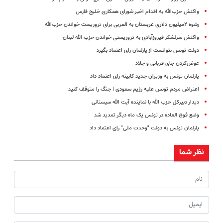
واکنش حزب‌الله به اقدام اخیر شورای همکاری خلیج فارس
رشوه ۲میلیون دلاری عربستان به العربی برای تروریست خواندن حزب‌الله
واکنش سرلشکر فیروزآبادی به تروریستی خواندن حزب الله لبنان
دولت تونس نتوانست از پارلمان رای اعتماد بگیرد
عوض‌کردن جای قربانی و جلاد
پارلمان تونس به وزیران جدید کابینه رای اعتماد داد
اعتراض مردم تونس علیه رژیم سعودی | جنگ را متوقف کنید
دیدار دبیرکل حزب الله با نماینده آیت الله سیستانی
وضع فوق العاده در تونس یک ماه دیگر تمدید شد
پارلمان تونس به دولت "وحدت ملی" رای اعتماد داد
نظر شما