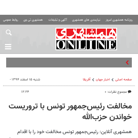
روزنامه همشهری امروز
نیازمندی های همشهری
آگهی و تبلیغات
همشهری تی وی
روابط عمومی ه
صفحه اصلی
اخبار جهان
آفریقا
شنبه ۱۵ اسفند ۱۳۹۴ -
مجموع نظرات: ۰
۱۲:۲۴
مخالفت رئیس‌جمهور تونس با تروریست
خواندن حزب‌الله
همشهری آنلاین: رئیس‌جمهور تونس مخالفت خود را با اقدام