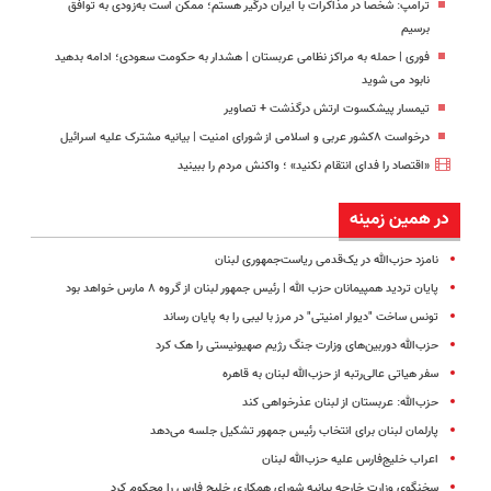
ترامپ: شخصاً در مذاکرات با ایران درگیر هستم؛ ممکن است به‌زودی به توافق
برسیم
فوری | حمله به مراکز نظامی عربستان | هشدار به حکومت سعودی؛ ادامه بدهید
نابود می شوید
تیمسار پیشکسوت ارتش درگذشت + تصاویر
درخواست ۸کشور عربی و اسلامی از شورای امنیت | بیانیه مشترک علیه اسرائیل
«اقتصاد را فدای انتقام نکنید» ؛ واکنش مردم را ببینید
در همین زمینه
نامزد حزب‌الله در یک‌قدمی ریاست‌جمهوری لبنان
پایان تردید همپیمانان حزب الله | رئیس جمهور لبنان از گروه ۸ مارس خواهد بود
تونس ساخت "دیوار امنیتی" در مرز با لیبی را به پایان رساند
حزب‌الله دوربین‌های وزارت جنگ رژیم صهیونیستی را هک کرد
سفر هیاتی عالی‌رتبه از حزب‌الله لبنان به قاهره
حزب‌الله: عربستان از لبنان عذرخواهی کند
پارلمان لبنان برای انتخاب رئیس‌ جمهور تشکیل جلسه می‌دهد
اعراب خلیج‌فارس علیه حزب‌الله لبنان
سخنگوی وزارت خارجه بیانیه شورای همکاری خلیج فارس را محکوم کرد