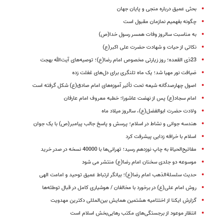
بحثی عمیق درباره منجی و پایان جهان
چگونه بفهمیم نمازمان مقبول است
به مناسبت سالروز وفات همسر رسول خدا‌(ص)
نکاتی از حیات و شهادت حضرت علی اکبر(ع)
23ذی القعده؛ روز زیارتی مخصوص امام رضا(ع)؛ توصیه‌های آیت‌الله بهجت
ضیافت نور مهیا شد؛ یک ماه تلنگری برای دل‌های غفلت زده
اصول چهارصدگانه شیعه تحت تأثیر آموزه‌های امام صادق(ع) شکل گرفته است
امام سجاد(ع) پس از نهضت عاشورا؛ خطبه معروف امام عارفان
ولادت حضرت ابوالفضل(ع)، سالروز میلاد ماه
هندسه جوانی و نشاط در اسلام؛ پرسش و پاسخ جالب پیامبر(ص) با یک جوان
اسلام با خرافه زدایی پیشرفت کرد
مفاتیح‌الحیاة به چاپ نوزدهم رسید؛ تهرانی‌ها با 40000 نسخه در صدر خرید
موسوعه دو جلدی سخنان امام رضا(ع) منتشر می شود
حدیث سلسلةالذهب امام رضا(ع)؛ بیانگر ارتباط عمیق توحید و امامت الهی
روش امام علی(ع) در برخورد با مخالفان / هوشیارى کامل در قبال توطئه‌ها
گزارش ایکنا از اختتامیه هشتمین همایش بین‌المللی دکترین مهدویت
انتظار موعود از برجستگی‌های مکتب رهایی‌بخش اسلام است