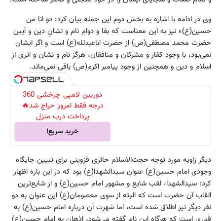
وی در ادامه با اشاره به بخش دوم این جمله بیان کرد: «و انا من
حسین(ع)» نیز به این معناست که بقا و دوامِ نام و نشانِ دین و آیین
حضرت محمد مصطفی(ص) از حضرت اباعبدلله(ع) است و اگر ایشان
نمی‌بود، با وجود کفار و مشرکان و منافقان، هرگز نام و نشان و اثری از
اسلام و دین و همچنین از وجود پیامبر اکرم(ص) باقی نمی‌ماند.
دوربین لامپی چرخشی 360
درجه فقط امروز حراج شد🔥
پرداخت درب منزل
خرید سریع!
دیگر زاویه مورد توجه حجت‌الاسلام حائری قزوینی برای تبیین جایگاه
وجودی امام حسین(ع) عنوان سیدالشهدا(ع) بود که در این باره اظهار
کرد: سید‌الشهدا، لقب شایع و مشهور امام حسین(ع) و از شایع‌ترین
القاب آن حضرت است که البته از سوی معصومان(ع) این عنوان به دو
نفر دیگر نیز اطلاق شده است، اما شهرت آن درباره امام حسین(ع) به
قدری است که هرگاه این نام گفته می‌شود، اذهان به امام حسین(ع)