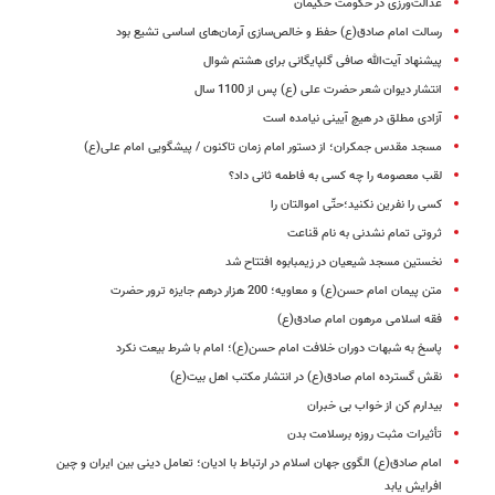
عدالت‌ورزی در حکومت حکیمان
رسالت امام صادق(ع) حفظ و خالص‌سازی آرمان‌های اساسی تشیع بود
پیشنهاد آیت‌الله صافی‌ گلپایگانی برای هشتم شوال
انتشار دیوان شعر حضرت علی (ع) پس از 1100 سال
آزادی مطلق در هیچ آیینی نیامده است
مسجد مقدس جمکران؛ از دستور امام زمان تاکنون / پیشگویی امام علی(ع)
لقب معصومه را چه کسی به فاطمه ثانی داد؟
کسی را نفرین نکنید؛حتّی اموالتان را
ثروتی تمام نشدنی به نام قناعت
نخستین مسجد شیعیان در زیمبابوه افتتاح شد
متن پیمان امام حسن(ع) و معاویه؛ 200 هزار درهم جایزه ترور حضرت
فقه اسلامی مرهون امام صادق(ع)
پاسخ به شبهات دوران خلافت امام حسن(ع)؛ امام با شرط بیعت نکرد
نقش گسترده‌ امام صادق(ع) در انتشار مکتب اهل بیت(ع)
بیدارم کن از خواب بی خبران
تأثیرات مثبت روزه برسلامت بدن
امام صادق(ع) الگوی جهان اسلام در ارتباط با ادیان؛ تعامل دینی بین ایران و چین
افرایش یابد