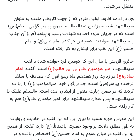
منتقل می‌شوند.
وی در ادامه افزود: اولین نفری که از جهت تاریخی ملقب به عنوان
سیدالشهدا شد، حمزة بن عبدالمطلب، عموی پیامبر گرامی اسلام(ص)
است که در جریان غزوه احد به شهادت رسید و پیامبر(ص) آن جناب
را سیدالشهدا خواندند. همچنین در کلام امام علی(ع) و امام
حسین(ع) این لقب برای ایشان به کار رفته است.
حائری قزوینی با بیان این که دومین فرد خوانده شده با لقب
سیدالشهدا،
امیرالمؤمنین علی بی ابی طالب(ع)
است، گفت:
امام
صادق(ع)
در زیارت روز هفدهم ماه ربیع‌الاول که مصادف با میلاد
فرخنده پیامبر(ص) است، جد بزرگوار خود امیرالمؤمنین(ع) را زیارت
کردند که در ضمن زیارت منقول از ایشان آمده است: «السلام علیک یا
سیدالشهدا» پس عنوان سیدالشهدا برای امیر مؤمنان علی(ع) هم به
کار رفته است.
این مدرس حوزه علمیه با بیان این که این لقب در احادیث و روایات
به طور مطلق دلالت بر وجود حضرت اباعبدالله(ع) دارد، گفت: از همین
رو این لقب در میان عموم به امام حسین(ع) اختصاص یافته و در