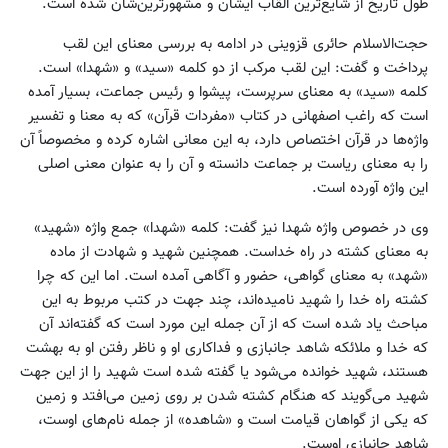
طول تاریخ از شایع‌ترین القاب ایشان و مشهورترین‌شان شده است.
حجت‌الاسلام حائری قزوینی در ادامه به بررسی معنای این لقب
پرداخت و گفت: این لقب مرکب از دو کلمه «سید» و «شهدا» است.
کلمه «سید» به معنای سرپرست، پیشوا و رئیس جماعت، بسیار آمده
است که راغب اصفهانی در کتاب «مفردات قرآن» که به معنا و تفسیر
واژه‌ها در قرآن اختصاص دارد، به این معانی اشاره کرده و مخصوصاً آن
را به معنای ریاست بر جماعت دانسته و آن را به عنوان معنی اصلی
این واژه آورده است.
وی در خصوص واژه شهدا نیز گفت: کلمه «شهدا» جمع واژه «شهید»
به معنای کشته در راه خداست. همچنین شهید و شهادت از ماده
«شهد» به معنای گواهی، حضور و آگاهی آمده است. اما این که چرا
کشته راه خدا را شهید نامیده‌اند، چند جهت در کتب مربوط به این
مباحث یاد شده است که از آن جمله این مورد است که گفته‌اند آن
که خدا و ملائکه شاهد جانبازی و فداکاری او و ناظر رفتن او به بهشت
هستند، شهید خوانده می‌شود یا گفته شده است شهید را از این جهت
شهید می‌گویند که هنگام کشته شدن بر روی زمین می‌افتد و زمین
که یکی از گواهان قیامت است و «شاهده» از جمله نام‌های اوست،
شاهد جانبازی اوست.