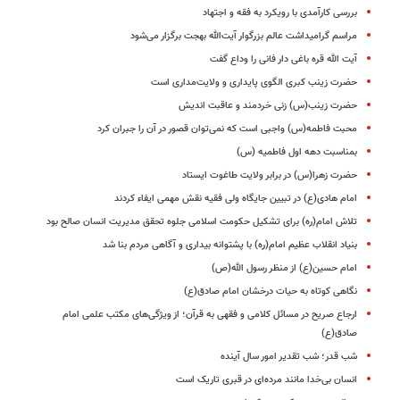
بررسی کارآمدی با رویکرد به فقه و اجتهاد
مراسم گرامیداشت عالم بزرگوار آیت‌الله بهجت برگزار می‌شود
آیت الله قره باغی دار فانی را وداع گفت
حضرت زینب کبری الگوی پایداری و ولایت‌مداری است
حضرت زینب(س) زنی خردمند و عاقبت اندیش
محبت فاطمه(س) واجبی است که نمی‌‌توان قصور در آن را جبران کرد
بمناسبت دهه اول فاطمیه (س)
حضرت زهرا(س) در برابر ولایت طاغوت ایستاد
امام هادی‌(ع) در تبیین جایگاه ولی ‌فقیه نقش مهمی ایفاء کردند
تلاش امام(ره) برای تشکیل حکومت اسلامی جلوه تحقق مدیریت انسان صالح بود
بنیاد انقلاب عظیم امام(ره) با پشتوانه بیداری و آگاهی مردم بنا شد
امام حسین(ع) از منظر رسول الله(ص)
نگاهی کوتاه به حیات درخشان امام صادق(ع)
ارجاع صریح در مسائل کلامی و فقهی به قرآن؛ از ویژگی‌های مکتب علمی امام
صادق(ع)
شب قدر؛ شب تقدیر امور سال آینده
انسان بی‌خدا مانند مرده‌ای در قبری تاریک است