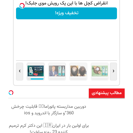
ک جهت
انقراض کچل ها با این پک رویش موی جلبک!
تخفیف ویژه!
›
‹
مطالب پیشنهادی
دوربین مداربسته پانوراما👈🏻 قابلیت چرخش
360°و سازگار با اندروید و ios
برای اولین بار در ایران🇮🇷 این دکتر کرم ترمیم
کننده 23 روزه ساخت!