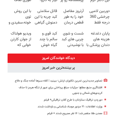
این دکتر کرم
پرسشنامه رو پر
نیاز به دارو!
طوری صاف
ترمیم کننده 23
کنی!!
(◂پرسش‌نامه)
میکنه انگار
دوربین لامپی
آرتروز مفاصل
قاتل سلامتی
با این روش
روزه ساخت!
20سال جوون
چرخشی 360
خود را به طور
کبد چربه با این
توی
شدی🔥
درجه فقط
قطعی درمان
دمنوش گیاهی
خونه،سفیدی و
امروز حراج شد
کنید!
کبدتو بیمه کن
زیبایی دندوناتو
پایان دغدغه
شست و شوی
کبد قوی و
ویدیو هولناک
🔥 پرداخت
◗پرسش‌نامه◖
برگردون
هزینه های
چربی های کبد
سالم با چند
از جوان کارتن
درب منزل
(40%off)
دندان پزشکی با
با نوشیدنی
گیاه خوش
خوابی که
پک سفید
گیاهی(55%تخفیف)
طعم
میلیاردر شد.
کننده خانگی
آموزش رایگان
دیدگاه خوانندگان امروز
پر بیننده‌ترین خبر امروز
تصاویر جدیدترین تمرین تکاوران ارتش؛ ببینید | کلاه سبزها آماده جنگ و دفاع
افشاگری منبع مطلع؛ جزئیات مبلغ پرداختی برای عبور از تنگه هرمز تا حذف
کریدورهای شمالی و جنوبی
دور زدن ترافیک ستارخان با طرح کلان ترافیکی+ فیلم
وزارت اطلاعات: ۲۱ مزدور موساد شناسایی و بازداشت شدند
معدن طلا منفجر شد؛ ۱۶ نفر مجروح شدند + فیلم