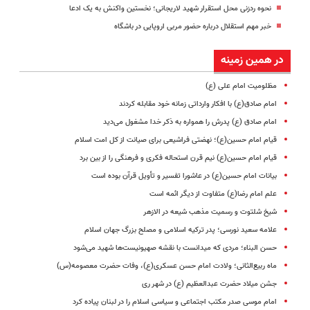
نحوه ردزنی محل استقرار شهید لاریجانی؛ نخستین واکنش به یک ادعا
خبر مهم استقلال درباره حضور مربی اروپایی در باشگاه
در همین زمینه
مظلومیت امام علی (ع)
امام صادق(ع) با افکار وارداتی زمانه خود مقابله کردند
امام صادق (ع) پدرش را همواره به ذکر خدا مشغول می‌دید
قیام امام حسین(ع)؛ نهضتی فراشیعی برای صیانت از کل امت اسلام
قیام امام حسین(ع) نیم قرن استحاله فکری و فرهنگی را از بین برد
بیانات امام حسین(ع) در عاشورا تفسیر و تأویل قرآن بوده است
علم امام رضا(ع) متفاوت از دیگر ائمه است
شیخ شلتوت و رسمیت مذهب شیعه در الازهر
علامه سعید نورسی؛ پدر ترکیه اسلامی و مصلح بزرگ جهان اسلام
حسن البناء؛ مردی که میدانست با نقشه صهیونیست‌ها شهید می‌شود
ماه ربیع‌الثانی؛ ولادت امام حسن عسکری(ع)، وفات حضرت معصومه(س)
جشن میلاد حضرت عبدالعظیم (ع) در شهر ری
امام موسی صدر مکتب اجتماعی و سیاسی اسلام را در لبنان پیاده کرد