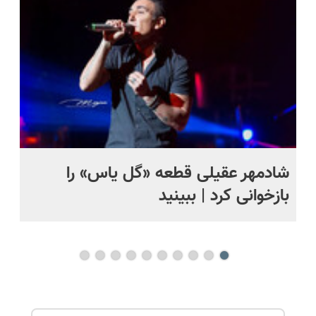
پرداخت
🔥لینک
رایگان+پرداخت
قسطی
خرید
اقساطی😍
شادمهر عقیلی قطعه «گل یاس» را
آم
بازخوانی کرد | ببینید