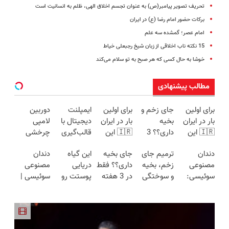
تحریف تصویر پیامبر(ص) به عنوان تجسم اخلاق الهی، ظلم به انسانیت است
برکات حضور امام رضا (ع) در ایران
امام عصر؛ گمشده سه علم
15 نکته ناب اخلاقی از زبان شیخ رجبعلی خیاط
خوشا به حال کسی که هر صبح به تو سلام می‌کند
مطالب پیشنهادی
برای اولین
جای زخم و
برای اولین
ایمپلنت
دوربین
بار در ایران
بخیه
بار در ایران
دیجیتال با
لامپی
🇮🇷 این
داری؟؟ 3
🇮🇷 این
قالب‌گیری
چرخشی
دکتر کرم
هفته‌ای
دکتر کرم
دیجیتال |
360 درجه
دندان
ترمیم جای
جای بخیه
این گیاه
دندان
ترمیم کننده
محوش کن!
ترمیم کننده
مشاوره
فقط امروز
مصنوعی
زخم، بخیه
داری؟؟ فقط
دریایی
مصنوعی
23 روزه
23 روزه
رایگان
حراج شد🔥
سوئیسی:
و سوختگی
در 3 هفته
پوستت رو
سوئیسی |
ساخت!
ساخت!
پرداخت
جدیدترین
فقط در 3
ترمیمش
طوری صاف
سبک،
درب منزل
فناوری
هفته!!😍
کن!😍
میکنه
مقاوم،
اروپا، سبک
انگار20سال
طبیعی!
و مقاوم |
جوون شدی
ویزیت