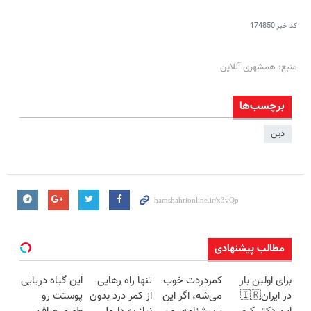
کد خبر
174850
منبع: همشهری آنلاین
برچسب‌ها
دین
مطالب پیشنهادی
برای اولین بار
کمردردت خوب
تنها راه رهایی
این گیاه دریایی
در ایران🇮🇷
می‌شه، اگر این
از کمر درد بدون
پوستت رو