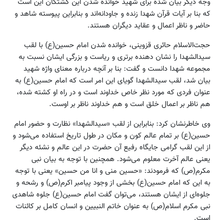
وجه دیگر بیان شده برای شهید خوانده شدن این کشتگان این است
که بنا بر آیات قرآن شهدا زنده و جاودانه‌اند و بنابراین پیوسته شاهد و
حاضر و ناظر اعمال و عقاید دیگران هستند.
حجت‌الاسلام حائری قزوینی، خوانده شدن امام حسین(ع) با لقب
سیدالشهدا را نشان‌ دهنده برتری و ریاست و بزرگی ایشان نسبت به
مجموعه شهدا دانست و گفت: بنا بر آنچه درباره معنای واژه شهید
بیان شد، لقب سیدالشهدا گویای این امر است که امام حسین(ع) به
عنوان فردی که مورد نظر خاص خداوند است و در راه او کشته شده،
هم ناظر بر اعمال خلق است و هم خداوند ناظر بر اوست.
وی خاطرنشان کرد: بنابراین از لقب «سیدالشهدا» نظارت و حضور امام
حسین(ع) بر تمام عالم کون و مکان در طول تاریخ استفاده می‌شود و
از این لقب گرامی جایگاه رفیع آن حضرت در این عالم و نشئه دیگر
یعنی عالم آخرت معلوم می‌شود. همچنین با توجه به بیان نبی
مکرم(ص) که فرمودند: «حسین منی و انا من حسین» یعنی با توجه
به این که امام حسین(ع) بخشی از وجود پیامبر اکرم(ص) و رشحه و
جلوه‌ای از ایشان هستند، می‌توان گفت امام حسین(ع) جلوه شاهدی
نبی مکرم اسلام(ص) به عنوان خاتم النبیین و انسان کامل بر کائنات
است.