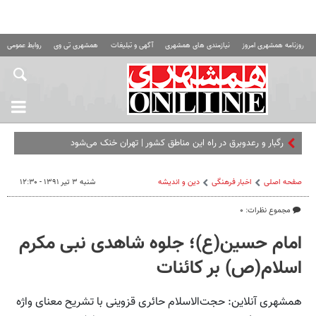
روزنامه همشهری امروز
نیازمندی های همشهری
آگهی و تبلیغات
همشهری تی وی
روابط عمومی ه
رگبار و رعدوبرق در راه این مناطق کشور | تهران خنک می‌شود
صفحه اصلی
اخبار فرهنگی
دین و اندیشه
شنبه ۳ تیر ۱۳۹۱ - ۱۲:۳۰
مجموع نظرات: ۰
امام حسین(ع)؛ جلوه شاهدی نبی مکرم
اسلام(ص) بر کائنات
همشهری آنلاین: حجت‌الاسلام حائری قزوینی با تشریح معنای واژه