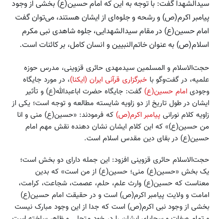
سیدالشهدا گفت: با توجه به این که امام حسین(ع) بخشی از وجود
پیامبر اکرم(ص) و رشحه و جلوه‌ای از ایشان هستند، می‌توان گفت
امام حسین(ع) در مقام سیدالشهدایی، جلوه شاهدی نبی مکرم
اسلام(ص) به عنوان خاتم‌النبیین و انسان کامل، بر کائنات است.
حجت‌الاسلام و المسلمین سیدمهدی حائری قزوینی، مدرس حوزه
علمیه، در گفت‌وگو با
خبرگزاری قرآنی ایران (ایکنا)
، در مورد جایگاه
وجودی
امام حسین(ع)
گفت: جایگاه حضرت اباعبدالله(ع) و تأثیر
ایشان در طول تاریخ از دو زاویه شایسته مطالعه و توجه است؛ یکی از
زاویه کلام نورانی
پیامبر اکرم(ص)
که فرمودند: «حسین(ع) منی و انا
من حسین(ع)» که این کلام ایشان نشان‌ دهنده نقش مهم امام
حسین(ع) در بقای دین مقدس اسلام است.
حجت‌الاسلام حائری قزوینی افزود: این جمله دارای دو بخش است؛
یک بخش «حسین(ع) منی؛ حسین(ع) از من است» که بدین
معناست که حسین(ع) وارث علم، حلم، عصمت، شجاعت، کرامت،
امامت و ولایت پیامبر اکرم(ص) است و در حقیقت امام حسین(ع)
بخشی از وجود نبی اکرم(ص) است که جدا از این وجود مبارک نیست
و تمام صفات و سجایای ایشان را در خود متجلی و ظاهر ساخته‌ است.