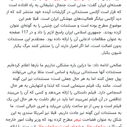
هسته‌ای ایران گفت: ‌مدتی است جنجال تبلیغاتی به راه افتاده است
که قرار است آژانس مستنداتی در گزارشات آینده خود منتشر کند که از
دید آژانس بیانگر فعالیت‌های موشکی ایران است. قبلا هم این
موضوع مطرح بوده است و مستندات این چنینی را به گونه‌ای عنوان
کرده بودند. جمهوری اسلامی ایران پاسخ لازم را داد و در 117 صفحه
به عنوان مطالعات ادعایی آن را ارائه داده بود. معتقدم این مستندات
بدون اصالت است، اما اگر اصرار دارند آن را منتشر کنند مرگ یکبار
شیون یکبار.
صالحی ادامه داد: ما دراین باره مشکلی نداریم ما بارها اعلام کرده‌ایم
مستندات آنها مستنداتی بی‌پایه و اساس است مثلا برخی می‌توانند
پول جعل کنند اما به هر حال جعلی است؛ مستندات نیز این گونه
است. مانند یک فیلم سینمایی است که ابتدا و انتهایش به هر حال
انسجامی دارد. فیلم داستانی را ارائه می‌دهد و کسی که آن را می‌بیند
تناقضی در آن فیلم نمی‌بیند اما باید در نظر داشت به هر حال این یک
فیلم است و پس از دو ساعت پایان می‌یابد و امری خیالی است. ما
به مستندات این گونه نیز عادت داریم. قبلا نیز آمریکا سندی به این
شکل به عنوان فضاحت
نیجر
مطرح کرده بود که وزیر وقت امور خارجه
آمریکا در
سازمان ملل
و
شورای امنیت سازمان ملل
این سند را ارائه