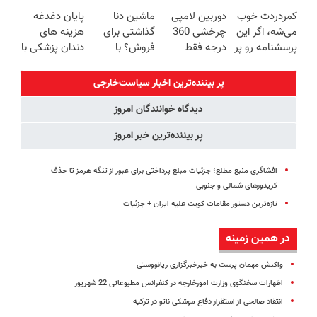
🎁
توی داروخونه
اقساط ۱۲ ماهه
دیجیتال |
کمردردت خوب
دوربین لامپی
ماشین دنا
پایان دغدغه
مشاوره رایگان
می‌شه، اگر این
چرخشی 360
گذاشتی برای
هزینه های
پرسشنامه رو پر
درجه فقط
فروش؟ با
دندان پزشکی با
کنی!!
امروز حراج شد
خودرو45 راحت
پک سفید
🔥 پرداخت
بفروش
کننده خانگی
پر بیننده‌ترین اخبار سیاست‌خارجی
درب منزل
دیدگاه خوانندگان امروز
پر بیننده‌ترین خبر امروز
افشاگری منبع مطلع؛ جزئیات مبلغ پرداختی برای عبور از تنگه هرمز تا حذف
کریدورهای شمالی و جنوبی
تازه‌ترین دستور مقامات کویت علیه ایران + جزئیات
در همین زمینه
واکنش مهمان پرست به خبرخبرگزاری ریانووستی
اظهارات سخنگوی وزارت امورخارجه در کنفرانس مطبوعاتی 22 شهریور
انتقاد صالحی از استقرار دفاع موشکی ناتو در ترکیه