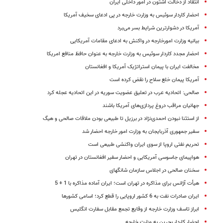
انتقاد از دخالت اشتون در امور داخلی ایران
احضار کاردار سوئیس به وزارت خارجه در پی ادعای سخیف آمریکا
آمریکا در دشوارترین شرایط بسر می‌برد
بیانیه وزارت امورخارجه در واکنش به ادعای مقامات آمریکایی
احضار مجدد کاردار سوئیس به وزارت خارجه به عنوان حافظ منافع امریکا
مخالفت ایران با پیمان استراتژیک آمریکا و افغانستان
آمریکا پیمان خلع سلاح را نقض کرده است
صالحی: اتحادیه عرب در تعلیق عضویت سوریه در این اتحادیه عجله کرد
جهانیان مراقب دروغ پردازی‌های آمریکا باشند
از استثنا نبودن احمدی‌نژاد در برزیل تا طبیعی بودن ملاقات صالحی و هیگ
سفیر جمهوری آذربایجان به وزارت امور خارجه احضار شد
تحریم نفتی اروپا از سوی ایران واکنشی طبیعی است
هواپیمای جاسوسی آمریکایی و احضار سفیر افغانستان در تهران
سخنان صالحی در اجلاس سازمان شانگهای
هیأت آژانس برای مذاکره در تهران است؛ ایران آماده مذاکره با 1 + 5
ایران صادرات نفت به 6 کشور اروپایی را قطع کرد؛ اسامی کشورها
ابراز تاسف وزارت خارجه از وقایع تجمع مقابل سفارت انگلیس
احضار کاردار بحرین به وزارت خارجه