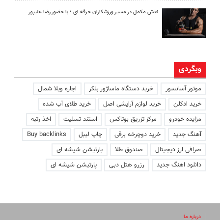
نقش مکمل در مسیر ورزشکاران حرفه ای ؛ با حضور رضا علیپور
وبگردی
موتور آسانسور
خرید دستگاه ماساژور بلکر
اجاره ویلا شمال
خرید ادکلن
خرید لوازم آرایشی اصل
خرید طلای آب شده
مزایده خودرو
مرکز تزریق بوتاکس
استند تسلیت
اخذ رتبه
آهنگ جدید
خرید دوچرخه برقی
چاپ لیبل
Buy backlinks
صرافی ارز دیجیتال
صندوق طلا
پارتیشن شیشه ای
دانلود اهنگ جدید
رزرو هتل دبی
پارتیشن شیشه ای
درباره ما