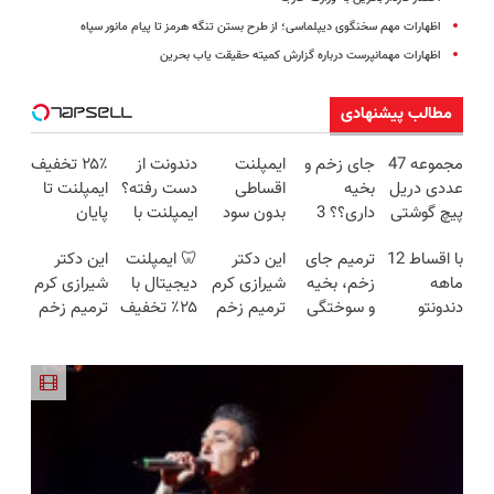
اظهارات مهم سخنگوی دیپلماسی؛ از طرح بستن تنگه هرمز تا پیام مانور سپاه
اظهارات مهمانپرست درباره گزارش کمیته حقیقت یاب بحرین
مطالب پیشنهادی
مجموعه 47
جای زخم و
ایمپلنت
دندونت از
۲۵٪ تخفیف
عددی دریل
بخیه
اقساطی
دست رفته؟
ایمپلنت تا
پیچ گوشتی
داری؟؟ 3
بدون سود
ایمپلنت با
پایان
شارژی
هفته‌ای
👈 باز
اقساط ۱۲
جشنواره 🎁
با اقساط 12
ترمیم جای
این دکتر
🦷 ایمپلنت
این دکتر
(تخفیف به
محوش کن!
پرداخت تا
ماهه راه
ماهه
زخم، بخیه
شیرازی کرم
دیجیتال با
شیرازی کرم
مدت
12 ماه
حلشه
دندونتو
و سوختگی
ترمیم زخم
۲۵٪ تخفیف
ترمیم زخم
محدود)
ایمپلنت کن
فقط در 3
ایرانی را
+ روکش
ایرانی را
🧩 بدون
هفته!!😍
ساخت!!!
رایگان
ساخت!!!
سود