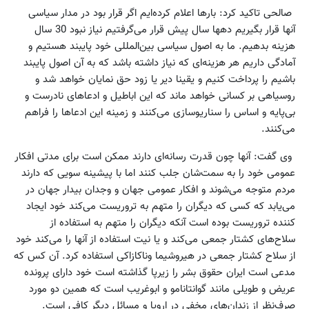
صالحی تاکید کرد: بارها اعلام کرده‌ایم اگر قرار بود در مدار سیاسی
آنها قرار بگیریم دهها سال پیش قرار می‌گرفتیم نیاز نبود 30 سال
هزینه بدهیم. ما به اصول سیاسی بین‌المللی خود پایبند هستیم و
آمادگی داریم هر هزینه‌ای که نیاز داشته باشد که به آن اصول پایبند
باشیم را پرداخت کنیم و یقینا دیر یا زود حق نمایان خواهد شد و
روسیاهی بر کسانی خواهد ماند که این اباطیل و ادعاهای نادرست و
بی‌پایه و اساس را سناریوسازی می‌کنند و زمینه این ادعاها را فراهم
می‌کنند.
وی گفت: آنها چون قدرت رسانه‌ای دارند ممکن است برای مدتی افکار
عمومی خود را به سمت‌شان جلب کنند اما با پیشینه سویی که دارند
مردم متوجه می‌شوند و افکار عمومی جهان و وجدان بیدار جهان در
می‌یابد که کسی که دیگران را متهم به تروریست می‌کند خود ایجاد
کننده تروریست بوده است آنکه دیگران را متهم به استفاده از
سلاح‌های کشتار جمعی می‌کند و یا نیت استفاده از‌ آنها را می‌کند خود
از سلاح کشتار جمعی در هیروشیما وناکازاکی استفاده کرد. آن کس که
مدعی است ایران حقوق بشر را زیرپا گذاشته است خود دارای پرونده
عریض و طویلی مانند گوانتانامو و ابوغریب است که همین دو مورد
صرف‌نظر از زندان‌های مخفی در اروپا و مسائل دیگر کافی است.