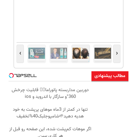
›
‹
مطالب پیشنهادی
دوربین مداربسته پانوراما👈🏻 قابلیت چرخش
360°و سازگار با اندروید و ios
تنها در کمتر از 3ماه موهای پرپشت به خود
هدیه دهید🌱شامپوجلبک40%تخفیف
اگر موهات کم‌پشت شده، این صفحه رو قبل از
هر کاری ببین.