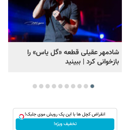
شادمهر عقیلی قطعه «گل یاس» را
آم
بازخوانی کرد | ببینید
ک جهت
انقراض کچل ها با این پک رویش موی جلبک!
تخفیف ویژه!