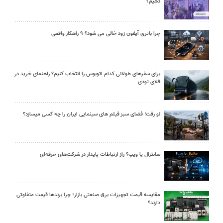
دهیم؟
چرا باتری آیفون زود خالی می شود؟ ۹ راهکار واقعی
برای سفرهای طولانی کدام اتوبوس را انتخاب کنیم؟ راهنمای خرید در
فلای تودی
لو رفت! فضای سبز فیلم های سینمایی ایران را چه کسی میسازد؟
سانترال یا ویپ؟ راز ارتباطات پایدار در شرکت‌های حرفه‌ای
مقایسه قیمت تجهیزات برق صنعتی بازار؛ چرا برندها قیمت متفاوتی
دارند؟