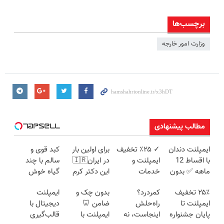
برچسب‌ها
وزارت امور خارجه
مطالب پیشنهادی
ایمپلنت دندان
✓ ٪۲۵ تخفیف
برای اولین بار
کبد قوی و
با اقساط 12
ایمپلنت و
در ایران🇮🇷
سالم با چند
ماهه ✅ بدون
خدمات
این دکتر کرم
گیاه خوش
سود بدون
دندانپزشکی
ترمیم کننده 23
طعم
۲۵٪ تخفیف
کمردرد؟
بدون چک و
ایمپلنت
ضامن
روزه ساخت!
ایمپلنت تا
راه‌حلش
ضامن 🦷
دیجیتال با
پایان جشنواره
اینجاست، نه
ایمپلنت با
قالب‌گیری