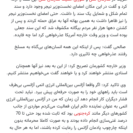
کرد و گفت در این مکان امضای نخست‌وزیر نیجر وجود دارد و سند
تمام شکل و شمایل یک سند را داشت. حتی امضای نخست‌وزیر نیجر
را نیز ظاهرا داشت به همین بهانه آنها به عراق حمله کردند و پس از
کشتن دهها هزار نفر مردم بیگانه مکشوف شد که این سند جعلی
بوده است و وزیر وقت خارجه آمریکا عذرخواهی کرد اما چه فایده.
صالحی گفت: پس از اینکه این همه انسان‌های بی‌گناه به مسلخ
رفتند عذرخواهی چه تاثیری دارد.
وزیر خارجه کشورمان تصریح کرد: از این به بعد نیز آنها همچنان
اسنادی منتشر خواهند کرد و یا خواهند گفت می‌خواهیم منتشر کنیم.
وی تاکید کرد: اگر واقعا آژانس بین‌المللی انرژی اتمی آژانسی بی‌طرف
است باید راههای خود را به صورت حرفه‌ای پیش ببرد. نباید تحت
فشار دیگران کار انجام دهد آن زمان که من در آژانس بین‌المللی انرژی
اتمی به عنوان نماینده دائم ایران فعالیت می‌کردم مواردی از جانب
کشورهای دیگر مانند
کره‌جنوبی
بود که ثابت شده بود حتی تا 70
درصد غنی‌سازی انجام داده بودند و به صورت کاملا محرمانه بدون
اینکه چارچوب پادمان آژانس را رعایت کرده باشند، اما به هر حال به