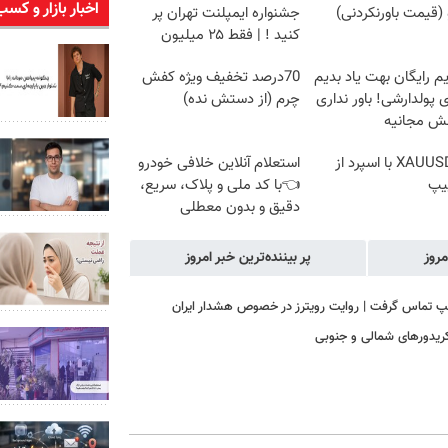
اخبار بازار و کسب
(قیمت باورنکردنی)
جشنواره ایمپلنت تهران پر
کنید ! | فقط ۲۵ میلیون
م رایگان بهت یاد بدیم
70درصد تخفیف ویژه کفش
پولدارشی! باور نداری
چرم (از دستش نده)
نش مجانیه
ترید XAUUSD با اسپرد از
استعلام آنلاین خلافی خودرو
یپ
👈با کد ملی و پلاک، سریع،
دقیق و بدون معطلی
مروز
پر بیننده‌ترین خبر امروز
رامپ تماس گرفت | روایت رویترز در خصوص هشدار ایران
 کریدورهای شمالی و جنوبی