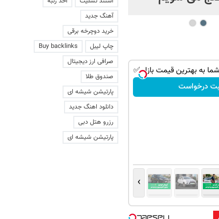
استند تسلیت
اخذ رتبه
آهنگ جدید
خرید دوچرخه برقی
چاپ لیبل
Buy backlinks
صرافی ارز دیجیتال
ا به بهترین قیمت بازار ✅
صندوق طلا
بت درخواست
پارتیشن شیشه ای
دانلود اهنگ جدید
رزرو هتل دبی
پارتیشن شیشه ای
›