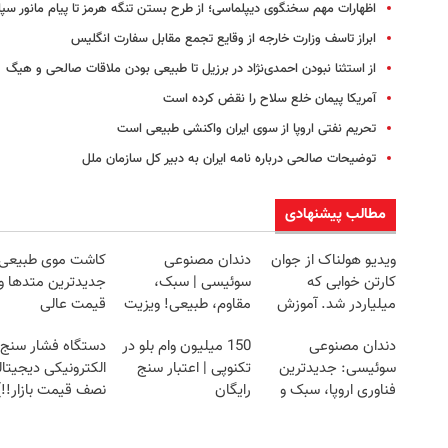
اظهارات مهم سخنگوی دیپلماسی؛ از طرح بستن تنگه هرمز تا پیام مانور سپا
ابراز تاسف وزارت خارجه از وقایع تجمع مقابل سفارت انگلیس
از استثنا نبودن احمدی‌نژاد در برزیل تا طبیعی بودن ملاقات صالحی و هیگ
آمریکا پیمان خلع سلاح را نقض کرده است
تحریم نفتی اروپا از سوی ایران واکنشی طبیعی است
توضیحات صالحی درباره نامه ایران به دبیر کل سازمان ملل
مطالب پیشنهادی
ویدیو هولناک از جوان
دندان مصنوعی
کاشت موی طبیعی ب
کارتن خوابی که
سوئیسی | سبک،
جدیدترین متدها و
میلیاردر شد. آموزش
مقاوم، طبیعی! ویزیت
قیمت عالی
رایگان
رایگان+پرداخت
دندان مصنوعی
150 میلیون وام بلو در
دستگاه فشار سنج
اقساطی😍
سوئیسی: جدیدترین
تکنوپی | اعتبار سنج
الکترونیکی دیجیتال
فناوری اروپا، سبک و
رایگان
نصف قیمت بازار!!)
مقاوم | پرداخت قسطی