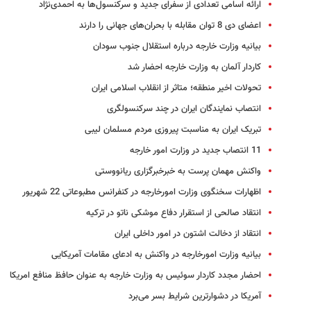
ارائه اسامى تعدادى از سفراى جدید و سرکنسول‌ها به احمدی‌نژاد
اعضای دی 8 توان مقابله با بحران‌های جهانی را دارند
بیانیه وزارت خارجه درباره استقلال جنوب سودان
کاردار آلمان به وزارت خارجه احضار شد
تحولات اخیر منطقه؛ متاثر از انقلاب اسلامی ایران
انتصاب نمایندگان ایران در چند سرکنسولگری‌
تبریک ایران به مناسبت پیروزی مردم مسلمان لیبی
11 انتصاب جدید در وزارت امور خارجه
واکنش مهمان پرست به خبرخبرگزاری ریانووستی
اظهارات سخنگوی وزارت امورخارجه در کنفرانس مطبوعاتی 22 شهریور
انتقاد صالحی از استقرار دفاع موشکی ناتو در ترکیه
انتقاد از دخالت اشتون در امور داخلی ایران
بیانیه وزارت امورخارجه در واکنش به ادعای مقامات آمریکایی
احضار مجدد کاردار سوئیس به وزارت خارجه به عنوان حافظ منافع امریکا
آمریکا در دشوارترین شرایط بسر می‌برد