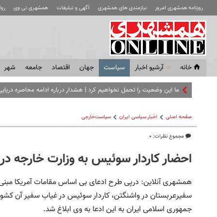
روزنامه همشهری امروز
نیازمندی های همشهری
آگهی و تبلیغات
همشهری تی وی
رو
خانه
آرشیو اخبار
سياست
جهان
اقتصاد
جامعه
شهر
ما این وضعیت را تحمل نخواهیم کرد | هشدار درباره ادامه محاصره دریایی 
صفحه اصلی
اخبار سیاسی ایران
سیاست‌خارجی
مجموع نظرات: ۰
احضار کاردار سوئیس به وزارت خارجه در
همشهری آنلاین: درپی طرح ادعای بی اساس مقامات آمریکا مبنی بر
سفیرعربستان در واشنگتن، کاردار سوئیس در غیاب سفیر آن کشور 
جمهوری اسلامی ایران به این ادعا به وی ابلاغ شد.