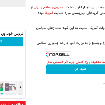
جه در این دیدار اظهار داشت:
جمهوری اسلامی ایران
از
یستی گروه‌های تروریستی مورد حمایت
آمریکا
بوده
لت آمریکا، نسبت به این گونه شانتاژهای سیاسی
درخواست
جک s5 داری برای فروش؟ با کارنامه به
فروش خودروی شم
بهترین قیمت بفروش!
ث
اغ و پاسخ را به وزارت امور خارجه جمهوری اسلامی
ثبت درخواست
کلیک کن!
ت.
‹
مطالب پیشنهادی