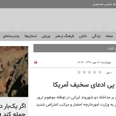
ابط عمومی همشهری
محله
زندگی
دانش
فرهنگ و هنر
ورزش
استان‌ها
چندرسانه‌ای
ایران
چهارشنبه ۲۰ مهر ۱۳۹۰ - ۱۸:۴۱
۰ نفر
 پی ادعای سخیف آمریکا
 مداخله دو شهروند ایرانی در توطئه موهوم ترور
کشتی‌ جنگ جهانی دوم از
اگر یک‌بار د
به وزارت امورخارجه احضار و مراتب اعتراض شدید
عمق آب بیرون زد! + فیلم
حمله کند 