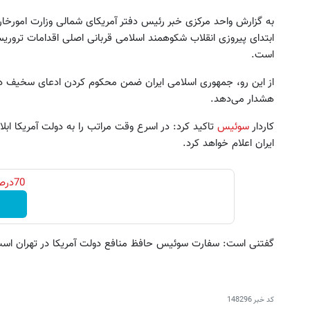
به گزارش واحد مرکزی خبر رئیس دفتر آمریکای شمالی وزارت امورخار
ابتدای پیروزی انقلاب شکوهمند اسلامی قربانی اصلی اقدامات ترور
است.
از این رو، جمهوری اسلامی ایران ضمن محکوم کردن ادعای سخیف دو
هشدار می‌دهد.
هم پیچ گوشتی هم دریل با 47 تیکه
فروش خودرو شما فقط با یک 
کاربردی! تا تخفیف داره بخرش!🔥
آنلاین ✔
کاردار
سوئیس
تاکید کرد: در اسرع وقت مراتب را به دولت آمریکا ابل
ثبت سفارش!
ثبت درخواست
ایران اعلام خواهد کرد.
70درصد تخفیف ویژه کفش چرم (از دستش نده)
گفتنی است: سفارت سوئیس حافظ منافع دولت آ‌مریکا در تهران اس
کد خبر
148296