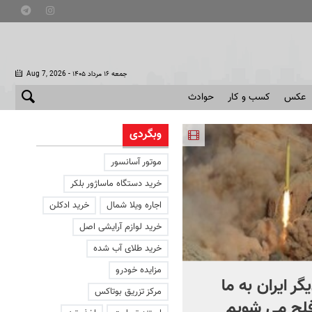
- جمعه ۱۶ مرداد ۱۴۰۵
Aug 7, 2026
عکس
کسب و کار
حوادث
وبگردی
موتور آسانسور
خرید دستگاه ماساژور بلکر
اجاره ویلا شمال
خرید ادکلن
خرید لوازم آرایشی اصل
خرید طلای آب شده
مزایده خودرو
یگر ایران به ما
کشتی‌ جنگ جهانی دوم از
مرکز تزریق بوتاکس
فلج می شویم
عمق آب بیرون زد! + فیلم