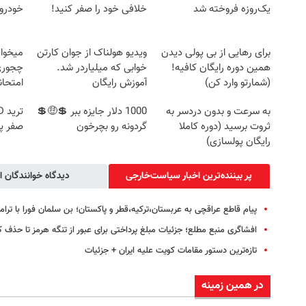
یک‌روزه فروخته شد
خلافی خود را صفر کنید!
خودرو 
برای رهایی از بی پولی دیدن
ویدیو هولناک از جوان کارتن
میخوای
همین دوره رایگان کافیه!
خوابی که میلیاردر شد.
چجوری 
(شمارتو وارد کن)
آموزش رایگان
امتحا
به سرعت و بدون دردسر به
1000 دلار جایزه ببر 💲🤑💲
ثروت برسید (دوره کاملا
گردونه رو بچرخون
صفر پ
رایگان پولسازی)
پر بیننده‌ترین اخبار سیاست‌خارجی
دیدگاه خوانندگان ا
پیام قاطع عراقچی به عربستان،‌ترکیه،‌قطر و پاکستان؛ بن سلمان فورا با ت
افشاگری منبع مطلع؛ جزئیات مبلغ پرداختی برای عبور از تنگه هرمز تا حذف
تازه‌ترین دستور مقامات کویت علیه ایران + جزئیات
در همین زمینه