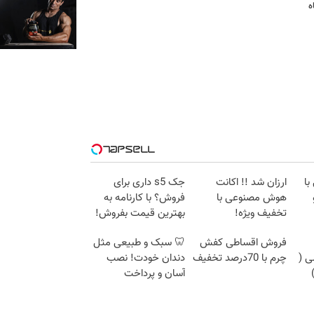
ه
ا
ارزان شد !! اکانت
جک s5 داری برای
هوش مصنوعی با
فروش؟ با کارنامه به
تخفیف ویژه!
بهترین قیمت بفروش!
فروش اقساطی کفش
🦷 سبک و طبیعی مثل
ی (
چرم با 70درصد تخفیف
دندان خودت! نصب
آسان و پرداخت
اقساطی 💳 📍 تهران