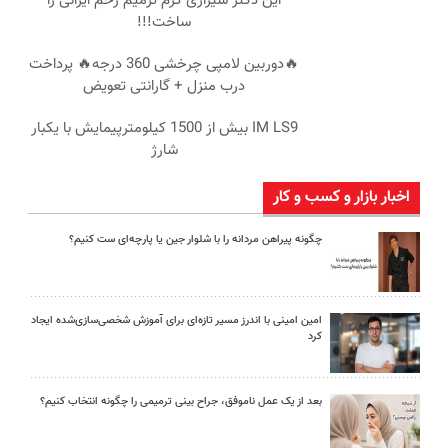
این دکتر شیرازی کرم ترمیم زخم ایرانی را
ساخت!!!
🔥دوربین لامپی چرخشی 360 درجه🔥 پرداخت
درب منزل + گارانتی تعویض
IM LS9 بیش از 1500 کیلومترپیمایش با یکبار
شارژ
اخبار بازار و کسب و کار
چگونه پیراهن مردانه را با شلوار جین یا پارچه‌ای ست کنیم؟
امین امینی با اندرز مسیر تازه‌ای برای آموزش شخصی‌سازی‌شده ایجاد
کرد
بعد از یک عمل ناموفق، جراح بینی ترمیمی را چگونه انتخاب کنیم؟