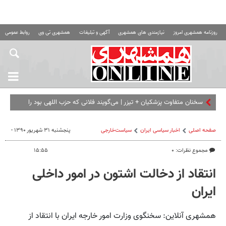
روزنامه همشهری امروز
نیازمندی های همشهری
آگهی و تبلیغات
همشهری تی وی
روابط عمومی ه
سخنان متفاوت پزشکیان + تیزر | می‌گویند فلانی که حزب اللهی بود را
برداشته ای... | امشب ببینید
صفحه اصلی
اخبار سیاسی ایران
سیاست‌خارجی
پنجشنبه ۳۱ شهریور ۱۳۹۰ -
مجموع نظرات: ۰
۱۵:۵۵
انتقاد از دخالت اشتون در امور داخلی
ایران
همشهری آنلاین: سخنگوی وزارت امور خارجه ایران با انتقاد از