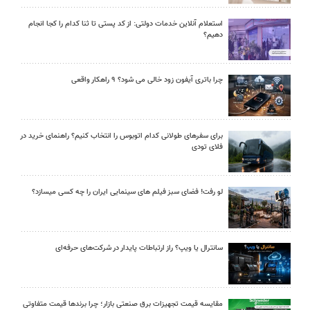
استعلام آنلاین خدمات دولتی: از کد پستی تا ثنا کدام را کجا انجام
دهیم؟
چرا باتری آیفون زود خالی می شود؟ ۹ راهکار واقعی
برای سفرهای طولانی کدام اتوبوس را انتخاب کنیم؟ راهنمای خرید در
فلای تودی
لو رفت! فضای سبز فیلم های سینمایی ایران را چه کسی میسازد؟
سانترال یا ویپ؟ راز ارتباطات پایدار در شرکت‌های حرفه‌ای
مقایسه قیمت تجهیزات برق صنعتی بازار؛ چرا برندها قیمت متفاوتی