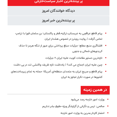
پر بیننده‌ترین اخبار سیاست‌خارجی
دیدگاه خوانندگان امروز
پر بیننده‌ترین خبر امروز
پیام قاطع عراقچی به عربستان،‌ترکیه،‌قطر و پاکستان؛ بن سلمان فورا با ترامپ
تماس گرفت | روایت رویترز در خصوص هشدار ایران
افشاگری منبع مطلع؛ جزئیات مبلغ پرداختی برای عبور از تنگه هرمز تا حذف
کریدورهای شمالی و جنوبی
تازه‌ترین دستور مقامات کویت علیه ایران + جزئیات
چین علیه ایران اجماع می کند؟ | یادداشت تازه ظریف واکنشی تند در پی داشت
پیام قاطع و صریح ایران به متحدان منطقه‌ای آمریکا؛ حمله به تمام زیرساخت‌های
کشورها در صورت تکرار تجاوز به ایران
در همین زمینه
وزارت امور خارجه رصد می‌شود
صالحی: ترس و نگرانی از گزارشگر ویژه حقوق بشر نداریم
احضار کاردار بحرین به وزارت امور خارجه