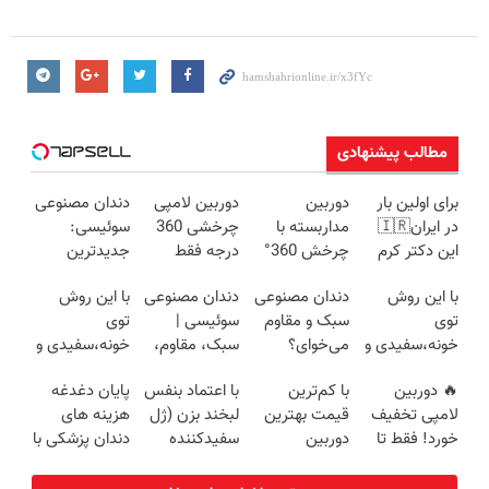
مطالب پیشنهادی
برای اولین بار
دوربین
دوربین لامپی
دندان مصنوعی
در ایران🇮🇷
مداربسته با
چرخشی 360
سوئیسی:
این دکتر کرم
چرخش 360°
درجه فقط
جدیدترین
ترمیم کننده 23
+ تخفیف
امروز حراج شد
فناوری اروپا،
با این روش
دندان مصنوعی
دندان مصنوعی
با این روش
روزه ساخت!
(ضمانت
🔥 پرداخت
سبک و مقاوم |
توی
سبک و مقاوم
سوئیسی |
توی
تعویض +
درب منزل
پرداخت قسطی
خونه،سفیدی و
می‌خوای؟
سبک، مقاوم،
خونه،سفیدی و
پرداخت درب
زیبایی دندوناتو
پرداخت
طبیعی! ویزیت
زیبایی دندوناتو
منزل)
🔥 دوربین
با کم‌ترین
با اعتماد بنفس
پایان دغدغه
برگردون
اقساطی هم
رایگان+پرداخت
برگردون(40%off)
لامپی تخفیف
قیمت بهترین
لبخند بزن (ژل
هزینه های
(40%off)
داریم!😍 | 📍
اقساطی😍
خورد! فقط تا
دوربین
سفیدکننده
دندان پزشکی با
تهران
آخر امروز 🔥
مداربسته رو
دندان40%تخفیف)
پک سفید
بخر❗❗❗
کننده خانگی