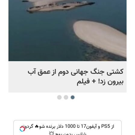
درب منزل
تعویض
رایگان+پرداخت
سفارش بده
اقساطی😍
.
کشتی‌ جنگ جهانی دوم از عمق آب
اف
بیرون زد! + فیلم
ما
ی کن ، گردونه
از PS5 و آیفون17 تا 1000 دلار برنده شو🔥 گردونه
شانس بدون پوچ 💥