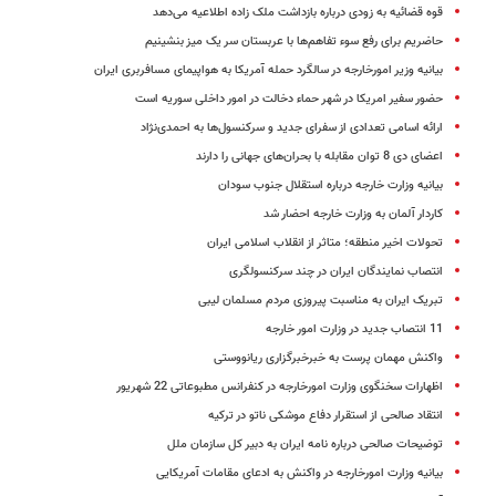
قوه قضائیه به زودی درباره بازداشت ملک زاده اطلاعیه می‌دهد
حاضریم برای رفع سوء تفاهم‌ها با عربستان سر یک میز بنشینیم
بیانیه وزیر امورخارجه در سالگرد حمله آمریکا به هواپیمای مسافربری ایران
حضور سفیر امریکا در شهر حماء دخالت در امور داخلی سوریه است
ارائه اسامى تعدادى از سفراى جدید و سرکنسول‌ها به احمدی‌نژاد
اعضای دی 8 توان مقابله با بحران‌های جهانی را دارند
بیانیه وزارت خارجه درباره استقلال جنوب سودان
کاردار آلمان به وزارت خارجه احضار شد
تحولات اخیر منطقه؛ متاثر از انقلاب اسلامی ایران
انتصاب نمایندگان ایران در چند سرکنسولگری‌
تبریک ایران به مناسبت پیروزی مردم مسلمان لیبی
11 انتصاب جدید در وزارت امور خارجه
واکنش مهمان پرست به خبرخبرگزاری ریانووستی
اظهارات سخنگوی وزارت امورخارجه در کنفرانس مطبوعاتی 22 شهریور
انتقاد صالحی از استقرار دفاع موشکی ناتو در ترکیه
توضیحات صالحی درباره نامه ایران به دبیر کل سازمان ملل
بیانیه وزارت امورخارجه در واکنش به ادعای مقامات آمریکایی