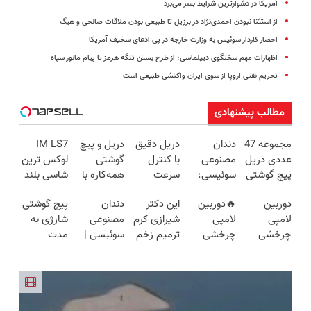
آمریکا در دشوارترین شرایط بسر می‌برد
از استثنا نبودن احمدی‌نژاد در برزیل تا طبیعی بودن ملاقات صالحی و هیگ
احضار کاردار سوئیس به وزارت خارجه در پی ادعای سخیف آمریکا
اظهارات مهم سخنگوی دیپلماسی؛ از طرح بستن تنگه هرمز تا پیام مانور سپاه
تحریم نفتی اروپا از سوی ایران واکنشی طبیعی است
مطالب پیشنهادی
مجموعه 47
دندان
دریل دقیق
دریل و پیچ
IM LS7
عددی دریل
مصنوعی
با کنترل
گوشتی
لوکس ترین
پیچ گوشتی
سوئیسی:
سرعت
همه‌کاره با
شاسی بلند
شارژی
جدیدترین
اتوماتیک 🎯
گیربکس
برقی ایران
دوربین
🔥دوربین
این دکتر
دندان
پیچ گوشتی
(تخفیف به
فناوری
(مجموعه
هوشمند ⚙️
لامپی
لامپی
شیرازی کرم
مصنوعی
شارژی به
مدت
اروپا، سبک
47عددی +
(نصف
چرخشی
چرخشی
ترمیم زخم
سوئیسی |
مدت
محدود)
و مقاوم |
تخفیف
قیمت بازار
360 درجه
360 درجه
ایرانی را
سبک،
محدود
پرداخت
ویژه)
🔥)
فقط امروز
🔥 پرداخت
ساخت!!!
مقاوم،
تخفیف
قسطی
حراج شد🔥
درب منزل
طبیعی!
خورد !
پرداخت
+ گارانتی
ویزیت
همین الان