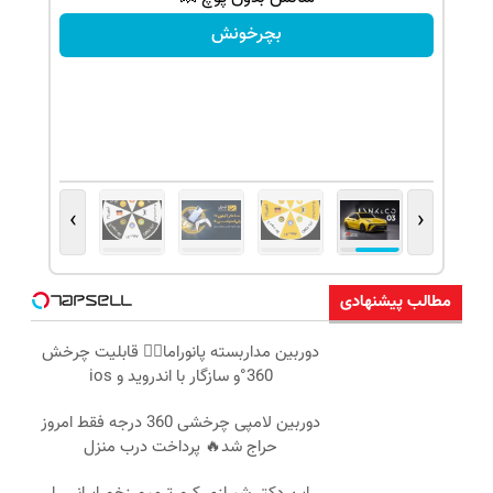
بچرخونش
›
‹
مطالب پیشنهادی
دوربین مداربسته پانوراما👈🏻 قابلیت چرخش
360°و سازگار با اندروید و ios
دوربین لامپی چرخشی 360 درجه فقط امروز
حراج شد🔥 پرداخت درب منزل