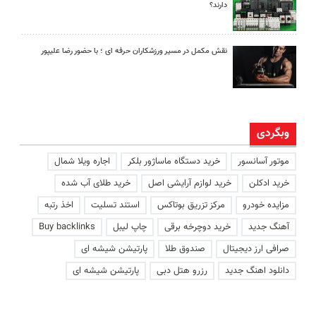
دارند؟
نقش مکمل در مسیر ورزشکاران حرفه ای ؛ با حضور رضا علیپور
وبگردی
موتور آسانسور
خرید دستگاه ماساژور بلکر
اجاره ویلا شمال
خرید ادکلن
خرید لوازم آرایشی اصل
خرید طلای آب شده
مزایده خودرو
مرکز تزریق بوتاکس
استند تسلیت
اخذ رتبه
آهنگ جدید
خرید دوچرخه برقی
چاپ لیبل
Buy backlinks
صرافی ارز دیجیتال
صندوق طلا
پارتیشن شیشه ای
دانلود اهنگ جدید
رزرو هتل دبی
پارتیشن شیشه ای