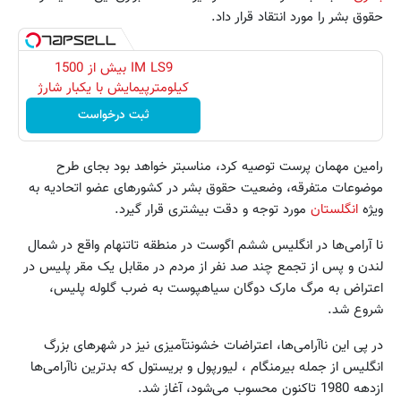
حقوق بشر را مورد انتقاد قرار داد.
IM LS9 بیش از 1500
کیلومترپیمایش با یکبار شارژ
ثبت درخواست
رامین مهمان پرست توصیه کرد، مناسب‎تر خواهد بود بجای طرح
موضوعات متفرقه، وضعیت حقوق بشر در کشورهای عضو اتحادیه به
ویژه
انگلستان
مورد توجه و دقت بیشتری قرار گیرد.
نا آرامی‌ها در انگلیس ششم اگوست در منطقه تاتنهام واقع در شمال
لندن و پس از تجمع چند صد نفر از مردم در مقابل یک مقر پلیس در
اعتراض به مرگ مارک دوگان سیاه‎پوست به ضرب گلوله پلیس،
شروع شد.
در پی این ناآرامی‌ها، اعتراضات خشونت‎آمیزی نیز در شهرهای بزرگ
انگلیس از جمله بیرمنگام ، لیورپول و بریستول که بدترین ناآرامی‌ها
ازدهه 1980 تاکنون محسوب می‌شود، آغاز شد‌.