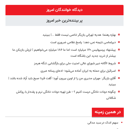
پک سفید کننده
فناوری اروپا،
میلیاردر شد.
خانگی
سبک و مقاوم |
آموزش رایگان
دیدگاه خوانندگان امروز
پرداخت قسطی
پر بیننده‌ترین خبر امروز
بهاره رهنما: هدیه تهرانی بازیگر خاصی نیست فقط ...|‌ ببینید
دیپلماسی نتیجه‌ نمی دهد؛ پاسخ نظامی ضروری است
پیشنهاد پرسپولیس ۱۲۰ میلیارد است اما ما ۱۸۶ میلیارد می‌خواهیم | ارزش بازیکن ما
بیشتر از خرید جدید این باشگاه است
شروط ۶گانه دبیر شورای عالی امنیت ملی برای بازگشایی تنگه هرمز
اسرائیل برای حمله به ایران آماده می‌شود؛ ادعای رسانه عبری
آقای بازیگر: مهران مدیری من را از اوین بیرون آورد؛ گفت فردا صبح باید آزاد شده باشد |
ببینید
چگونه دونات خانگی درست کنیم ؟ ؛ طرز تهیه دونات خانگی نرم و پف‌دار با روکش
شکلاتی
در همین زمینه
سهم اندک در سبد مدالی