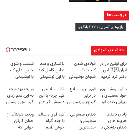
برچسب‌ها
بازی‌های آسیایی ۲۰۱۰ گوانگجو
مطالب پیشنهادی
برای اولین بار در
فولادی شدن
پاکسازی و سم
شست و شوی
ایران🇮🇷 این
کبد با یک
زدایی کامل کبد
چربی های کبد
دکتر کرم ترمیم
فنجان نوشیدنی
با این نوشیدنی
با نوشیدنی
کننده 23 روزه
سم زدا
گیاهی55%تخفیف
گیاهی(55%تخفیف)
با این روش توی
قوی ترین سلاح
قاتل سلامتی
وزارت بهداشت
ساخت!
خونه،سفیدی و
در برابر
کبد چربه با این
به این سم زدای
زیبایی دندوناتو
کبدچرب(دمنوش
دمنوش گیاهی
کبد مجوز رسمی
برگردون
سم زدای
کبدتو بیمه کن
داده50%تخفیف
پایان دغدغه
دندان مصنوعی
کبد قوی و سالم
ویدیو هولناک از
(40%off)
گیاهی55%تخفیف)
هزینه های
سوئیسی:
با چند گیاه
جوان کارتن
دندان پزشکی با
جدیدترین
خوش طعم
خوابی که