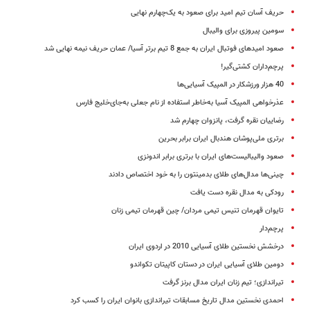
حریف آسان تیم امید برای صعود به یک‌چهارم نهایی
سومین پیروزی برای والیبال
صعود امیدهای فوتبال ایران به جمع 8 تیم برتر آسیا/ عمان حریف نیمه نهایی شد
پرچم‌داران کشتی‌گیر!
40 هزار ورزشکار در المپیک آسیایی‌ها
عذرخواهی المپیک آسیا به‌خاطر استفاده از نام جعلی به‌جای‌خلیج فارس
رضاییان نقره گرفت، پانزوان چهارم شد
برتری ملی‌پوشان هندبال ایران برابر بحرین
صعود والیبالیست‌های ایران با برتری برابر اندونزی
چینی‌ها مدال‌های طلای بدمینتون را به خود اختصاص دادند
رودکی به مدال نقره دست یافت
تایوان قهرمان تنیس تیمی مردان/ چین قهرمان تیمی زنان
پرچم‌دار
درخشش نخستین طلای آسیایی 2010 در اردوی ایران
دومین ‌طلای آسیایی ایران در دستان کاپیتان تکواندو
تیراندازی؛ تیم زنان ایران مدال برنز گرفت
احمدی نخستین مدال تاریخ مسابقات تیراندازی بانوان ایران را کسب کرد