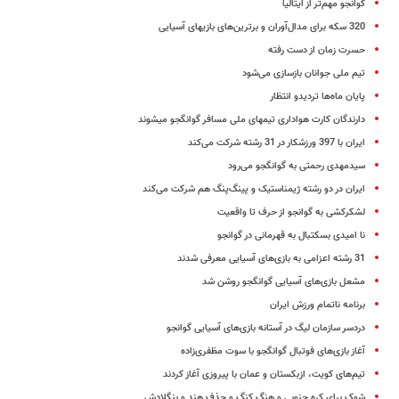
گوانجو مهم‌تر از ایتالیا
320 سکه برای مدال‌آوران و برترین‌های بازی‎های آسیایی
حسرت زمان از دست رفته
تیم ملی جوانان بازسازی می‌شود
پایان ماه‌ها تردیدو انتظار
دارندگان کارت هواداری تیم‎های ملی مسافر گوانگجو می‎شوند
ایران با 397 ورزشکار در 31 رشته شرکت می‌کند
سیدمهدی رحمتی به گوانگجو می‌رود
ایران در دو رشته ژیمناستیک و پینگ‌پنگ هم شرکت می‌کند
لشکرکشی به گوانجو از حرف تا واقعیت
نا امیدی بسکتبال به قهرمانی در گوانجو
31 رشته اعزامی به بازی‌های آسیایی معرفی شدند
مشعل بازی‌های آسیایی گوانگجو روشن شد
برنامه ناتمام ورزش ایران
دردسر سازمان لیگ در آستانه بازی‌های آسیایی گوانجو
آغاز بازی‌های فوتبال گوانگجو با سوت مظفری‌زاده
تیم‌های کویت، ازبکستان و عمان با پیروزی آغاز کردند
شوک برای کره جنوبی و هنگ کنگ و حذف هند و بنگلادش