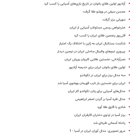
آزادپور اولین طلای بانوان در تاریخ بازی‌های آسیایی را کسب کرد
محسن سیفی در ووشو طلا گرفت
سهرابی برنز گرفت
عذرخواهی رسمی مسئولان آسیایی از ایران
قلی‌‌پور پنجمین طلای ایران را کسب کرد
شکست بستکبال ایران به ژاپن با اختلاف یک امتیاز
پیروزی تیم‌های والیبال ساحلی ایران در دومین دیدار
نصرآزادانی، نخستین طلایی کاروان ورزش‌ ایران
اولین طلای بانوان ایران برای خدیجه آزادپور
سه مدال برنز برای ایران در تکواندو
ایران برای نخستین بار نایب قهرمان ووشوی آسیا شد
مدال‌های آسیایی برای زنان تکواندو کار ایران
مدال نقره آسیا بر گردن اصغر ابراهیمی
شادی با قایق طلا آورد
برنز آسیا در اردوی دختران قایقران ایران
راحله آسمانی نقره‌ای شد
مرور تصویری: مدال آوران ایران در آسیا - 1