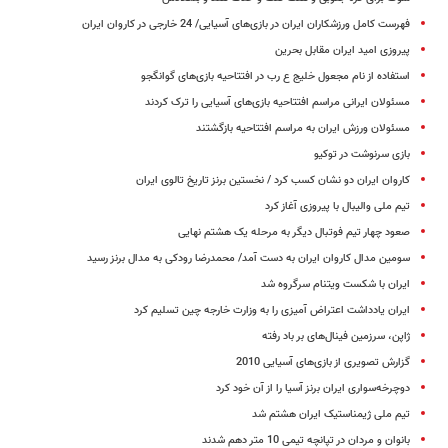
فهرست کامل ورزشکاران ایران در بازی‌های آسیایی/ 24 خارجی در کاروان ایران
پیروزی امید ایران مقابل بحرین
استفاده از نام مجعول خلیج ع رب در افتتاحیه بازی‌های گوانگجو
مسئولان ایرانی مراسم افتتاحیه بازی‌های آسیایی را ترک کردند
مسئولان ورزش ایران به مراسم افتتاحیه بازگشتند
بازی سرنوشت در توکیو
کاروان ایران دو نشان کسب کرد / نخستین برنز تاریخ تالوی ایران
تیم ملی والیبال با پیروزی آغاز کرد
صعود چهار تیم فوتبال دیگر به مرحله یک هشتم نهایی
سومین مدال کاروان ایران به دست آمد/ محمدرضا رودکی به مدال برنز رسید
ایران با شکست ویتنام سرگروه شد
ایران یادداشت اعتراض آمیزی را به وزارت خارجه چین تسلیم کرد
ژاپن، سرزمین فینال‌های بر باد رفته
گزارش تصویری از بازی‌های آسیایی 2010
دوچرخه‌سواری ایران برنز آسیا را از آن خود کرد
تیم ملی ژیمناستیک ایران هشتم شد
بانوان و مردان در تپانچه تیمی 10 متر دهم شدند