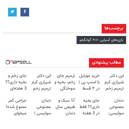
برچسب‌ها
بازی‌های آسیایی ۲۰۱۰ گوانگجو
مطالب پیشنهادی
این دکتر
خرید موبایل
ترمیم جای
این دکتر
جای زخم و
شیرازی کرم
با اسنپ پی |
زخم، بخیه و
شیرازی کرم
بخیه داری؟؟
ترمیم زخم
در ۴ قسط
سوختگی
ترمیم زخم
3 هفته‌ای
ایرانی را
بدون سود و
فقط در 3
ایرانی را
محوش کن!
دندان
جای بخیه
🦷 سبک و
دندان
جراحی کمر
ساخت!!!
کارمزد!
هفته!!😍
ساخت!!!
مصنوعی
داری؟؟ فقط
طبیعی مثل
مصنوعی
ممنوع شده!
سوئیسی:
در 3 هفته
دندان
سوئیسی |
میخوای
جدیدترین
ترمیمش
خودت!
سبک،
کمرت رو در
فناوری اروپا،
کن!😍
نصب آسان و
مقاوم،
منزل درمان