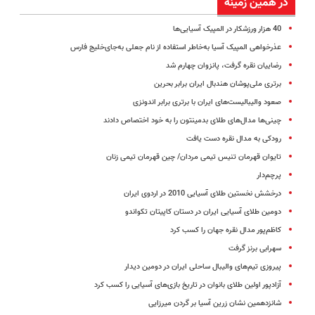
در همین زمینه
40 هزار ورزشکار در المپیک آسیایی‌ها
عذرخواهی المپیک آسیا به‌خاطر استفاده از نام جعلی به‌جای‌خلیج فارس
رضاییان نقره گرفت، پانزوان چهارم شد
برتری ملی‌پوشان هندبال ایران برابر بحرین
صعود والیبالیست‌های ایران با برتری برابر اندونزی
چینی‌ها مدال‌های طلای بدمینتون را به خود اختصاص دادند
رودکی به مدال نقره دست یافت
تایوان قهرمان تنیس تیمی مردان/ چین قهرمان تیمی زنان
پرچم‌دار
درخشش نخستین طلای آسیایی 2010 در اردوی ایران
دومین ‌طلای آسیایی ایران در دستان کاپیتان تکواندو
کاظم‌پور مدال نقره جهان را کسب کرد
سهرابی برنز گرفت
پیروزی تیم‌های والیبال ساحلی ایران در دومین دیدار
آزادپور اولین طلای بانوان در تاریخ بازی‌های آسیایی را کسب کرد
شانزدهمین نشان زرین آسیا بر گردن میرزایی