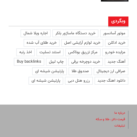
وبگردی
موتور آسانسور
خرید دستگاه ماساژور بلکر
اجاره ویلا شمال
خرید ادکلن
خرید لوازم آرایشی اصل
خرید طلای آب شده
مزایده خودرو
مرکز تزریق بوتاکس
استند تسلیت
اخذ رتبه
آهنگ جدید
خرید دوچرخه برقی
چاپ لیبل
Buy backlinks
صرافی ارز دیجیتال
صندوق طلا
پارتیشن شیشه ای
دانلود اهنگ جدید
رزرو هتل دبی
پارتیشن شیشه ای
درباره ما
قیمت دلار، طلا و سکه
تبلیغات