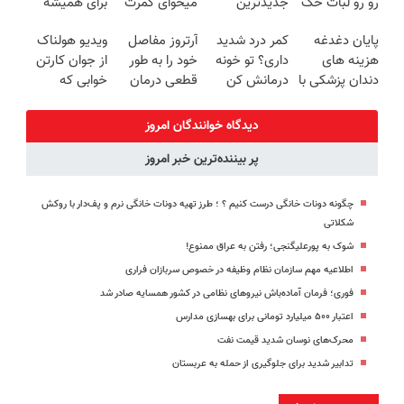
رو رو لبات حک
جدیدترین
میخوای کمرت
برای همیشه
میکنه
فناوری اروپا،
رو در منزل
درمان کن!
پایان دغدغه
کمر درد شدید
آرتروز مفاصل
ویدیو هولناک
خرید40%تخفیف
سبک و مقاوم |
درمان کنی؟
◗پرسش‌نامه◖
هزینه های
داری؟ تو خونه
خود را به طور
از جوان کارتن
پرداخت قسطی
((پرسش‌نامه))
دندان پزشکی با
درمانش کن
قطعی درمان
خوابی که
پک سفید
(◂پرسش‌نامه
کنید!
میلیاردر شد.
کننده خانگی
رو پرکن)
◗پرسش‌نامه◖
آموزش رایگان
دیدگاه خوانندگان امروز
پر بیننده‌ترین خبر امروز
چگونه دونات خانگی درست کنیم ؟ ؛ طرز تهیه دونات خانگی نرم و پف‌دار با روکش
شکلاتی
شوک به پورعلیگنجی؛ رفتن به عراق ممنوع!
اطلاعیه مهم سازمان نظام وظیفه در خصوص سربازان فراری
فوری؛ فرمان آماده‌باش نیروهای نظامی در کشور همسایه صادر شد
اعتبار ۵۰۰ میلیارد تومانی برای بهسازی مدارس
محرک‌های نوسان شدید قیمت نفت
تدابیر شدید برای جلوگیری از حمله به عربستان