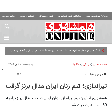
روزنامه همشهری امروز
نیازمندی های همشهری
آگهی و تبلیغات
همشهری تی وی
روابط عمومی ه
خنثی‌سازی فوق پیشرفته ربات جدید روسیه! + فیلم | رباتی که مین‌ها را
از فاصله یک کیلومتری مثل قند آب می‌کند!
صفحه اصلی
زندگی
خانواده
چهارشنبه ۲۶ آبان ۱۳۸۹ -
مجموع نظرات: ۰
۱۱:۵۲
تیراندازی؛ تیم زنان ایران مدال برنز گرفت
همشهری آنلاین: تیم تیراندازی زنان ایران صاحب مدال برنز تپانچه
50 متر سه وضعیت شد.