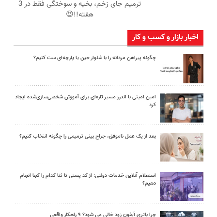
ترمیم جای زخم، بخیه و سوختگی فقط در 3
هفته!!😍
اخبار بازار و کسب و کار
چگونه پیراهن مردانه را با شلوار جین یا پارچه‌ای ست کنیم؟
امین امینی با اندرز مسیر تازه‌ای برای آموزش شخصی‌سازی‌شده ایجاد
کرد
بعد از یک عمل ناموفق، جراح بینی ترمیمی را چگونه انتخاب کنیم؟
استعلام آنلاین خدمات دولتی: از کد پستی تا ثنا کدام را کجا انجام
دهیم؟
چرا باتری آیفون زود خالی می شود؟ ۹ راهکار واقعی