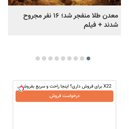
ج
معدن طلا منفجر شد؛ ۱۶ نفر مجروح
خن
شدند + فیلم
رو
فا
می
 بفروش
X22 برای فروش داری؟ اینجا راحت و سریع بفروشش
درخواست فروش