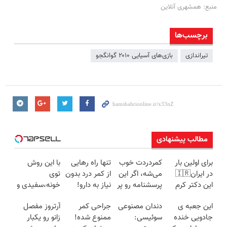
منبع: همشهری آنلاین
برچسب‌ها
تیراندازی
بازی‌های آسیایی ۲۰۱۰ گوانگجو
مطالب پیشنهادی
برای اولین بار
کمردردت خوب
تنها راه رهایی
با این روش
در ایران🇮🇷
می‌شه، اگر این
از کمر درد بدون
توی
این دکتر کرم
پرسشنامه رو پر
نیاز به دارو!
خونه،سفیدی و
ترمیم کننده 23
کنی!!
(◂پرسش‌نامه)
زیبایی دندوناتو
این جعبه ی
دندان مصنوعی
جراحی کمر
آرتروز مفصل
روزه ساخت!
برگردون
جادویی خنده
سوئیسی:
ممنوع شده!
زانو رو یکبار
(40%off)