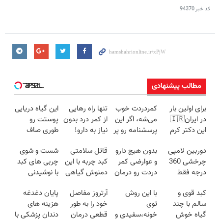
کد خبر
94370
مطالب پیشنهادی
برای اولین بار
کمردردت خوب
تنها راه رهایی
این گیاه دریایی
در ایران🇮🇷
می‌شه، اگر این
از کمر درد بدون
پوستت رو
این دکتر کرم
پرسشنامه رو پر
نیاز به دارو!
طوری صاف
ترمیم کننده 23
کنی!!
(◂پرسش‌نامه)
میکنه انگار
دوربین لامپی
بدون هیچ دارو
قاتل سلامتی
شست و شوی
روزه ساخت!
20سال جوون
چرخشی 360
و عوارضی کمر
کبد چربه با این
چربی های کبد
شدی🔥
درجه فقط
دردت رو درمان
دمنوش گیاهی
با نوشیدنی
امروز حراج شد
کن!
کبدتو بیمه کن
گیاهی(55%تخفیف)
کبد قوی و
با این روش
آرتروز مفاصل
پایان دغدغه
🔥 پرداخت
(پرسش‌نامه)
سالم با چند
توی
خود را به طور
هزینه های
درب منزل
گیاه خوش
خونه،سفیدی و
قطعی درمان
دندان پزشکی با