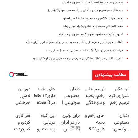
سنجش سرانه مطالعه با احتساب قرآن و ادعیه
مسابقات سراسری قرآن و اذان سپاه محمد رسول‌الله(ص)
رقابت قرآنی 15هزار دانشجوی دانشگاه پیام نور
حجت‌الاسلام محمدی جانشین خواجه‌پیری شد
ضرورت توجه به نحوه بیان تفسیر قرآن در مساجد
فعالیت‌های قرآنی و فرهنگی نباید محدود به مرزهای جغرافیایی ایران باشد
مراسم سومین روز درگذشت استاد حسین صبحدل برگزار شد
شعر و نقاشی می‌تواند جایگزین متن در ترجمه قرآن برای کودکان شود
مطالب پیشنهادی
این دکتر
ترمیم جای
دندان
جای بخیه
دوربین
شیرازی کرم
زخم، بخیه
مصنوعی
داری؟؟ فقط
لامپی
ترمیم زخم
و سوختگی
سوئیسی |
در 3 هفته
چرخشی
ایرانی را
فقط در 3
سبک،
ترمیمش
360 درجه
دندان
جای زخم و
برای اولین
این گیاه
هر کاری
ساخت!!!
هفته!!😍
مقاوم،
کن!😍
فقط امروز
مصنوعی
بخیه
بار در ایران
دریایی
کردی و
طبیعی!
حراج شد🔥
سوئیسی:
داری؟؟ 3
🇮🇷 این
پوستت رو
کمردردت
ویزیت
پرداخت
جدیدترین
هفته‌ای
دکتر کرم
طوری صاف
درمان نشد؟
رایگان+پرداخت
درب منزل