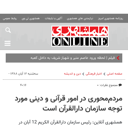
روزنامه همشهری امروز
نیازمندی های همشهری
آگهی و تبلیغات
همشهری تی وی
روابط عمومی ه
فیلم | لحظه ورود عاصم منیر و شهباز شریف به داخل کعبه
صفحه اصلی
اخبار فرهنگی
دین و اندیشه
سه‌شنبه ۱۲ آبان ۱۳۸۸ -
مجموع نظرات: ۰
۲۰:۱۶
مردم‌محوری در امور قرآنی و دینی مورد
توجه سازمان دارالقرآن است
همشهری آنلاین: رئیس سازمان دارالقرآن الکریم 12 آبان در