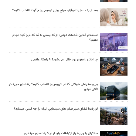
بعد از یک عمل ناموفق، جراح بینی ترمیمی را چگونه انتخاب کنیم؟
استعلام آنلاین خدمات دولتی: از کد پستی تا ثنا کدام را کجا انجام
دهیم؟
چرا باتری آیفون زود خالی می شود؟ ۹ راهکار واقعی
برای سفرهای طولانی کدام اتوبوس را انتخاب کنیم؟ راهنمای خرید در
فلای تودی
لو رفت! فضای سبز فیلم های سینمایی ایران را چه کسی میسازد؟
سانترال یا ویپ؟ راز ارتباطات پایدار در شرکت‌های حرفه‌ای