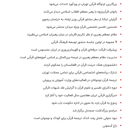
بزرگترین اردوگاه قرآنی تهران در وردآورد احداث می‌شود
بانوان قرآن‌پژوه با رهبر معظم انقلاب اسلامی دیدار می‌کنند
گزارش ایکنا از سفر مشاور قرآنی وزیر ارشاد به خراسان ‌رضوی
نخستین تفسیر تخصصی قرآن ویژه مردان منتشر می‌شود
مقام معظم رهبری از نظر تکریم قاریان در میان رهبران اسلامی بی‌نظیرند
9 مصوبه در اولین جلسه منشور توسعه فرهنگ قرآنی
پیشرفت قرائت حرفه‌ای قرآن و قهرمان‌پروری در ایران محسوس است
مدیریت مقام معظم رهبری در عرصه بین‌الملل بر اساس آموزه‌های قرآنی است
دانشجویان هتک حرمت قرآن در افغانستان را محکوم کردند
تدارک برنامه‌های اختصاصی قرآنی برای تمامی محلات تهران
ترجمه‌ قرآن نوجوانان در فعالیت‌های وزارت آموزش و پرورش
دوره دکترای تفسیر و علوم قرآن با گرایش نقد شبهات قرآنی
خبرگزاری قرآنی ایران هفتمین سال فعالیت خود را آغاز کرد
رجوع به قرآن باید به نحوی در اداره حکومت باب شود
مراسم بزرگداشت صبحدل برگزار ‌شد
نبود متولی عامل رشد اندک ترجمه قرآن برای کودک و نوجوان است
باغ آسمونی