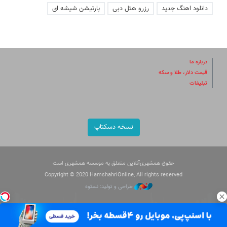
دانلود اهنگ جدید
رزرو هتل دبی
پارتیشن شیشه ای
درباره ما
قیمت دلار، طلا و سکه
تبلیغات
نسخه دسکتاپ
حقوق همشهری‌آنلاین متعلق به موسسه همشهری است
Copyright © 2020 HamshahriOnline, All rights reserved
طراحی و تولید: نستوه