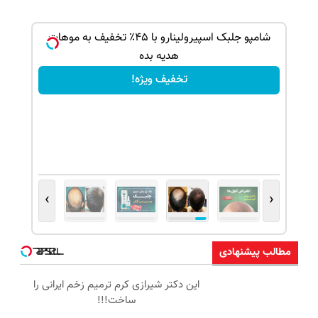
بک!
شامپو جلبک اسپیرولینارو با ۴۵٪ تخفیف به موهات
هدیه بده
تخفیف ویژه!
›
‹
مطالب پیشنهادی
این دکتر شیرازی کرم ترمیم زخم ایرانی را
ساخت!!!