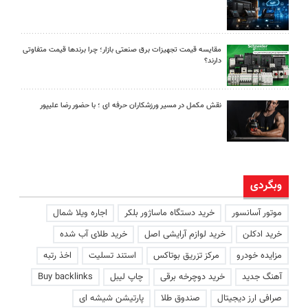
مقایسه قیمت تجهیزات برق صنعتی بازار؛ چرا برندها قیمت متفاوتی
دارند؟
نقش مکمل در مسیر ورزشکاران حرفه ای ؛ با حضور رضا علیپور
وبگردی
موتور آسانسور
خرید دستگاه ماساژور بلکر
اجاره ویلا شمال
خرید ادکلن
خرید لوازم آرایشی اصل
خرید طلای آب شده
مزایده خودرو
مرکز تزریق بوتاکس
استند تسلیت
اخذ رتبه
آهنگ جدید
خرید دوچرخه برقی
چاپ لیبل
Buy backlinks
صرافی ارز دیجیتال
صندوق طلا
پارتیشن شیشه ای