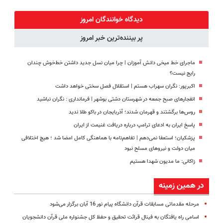
طعم
زیبایی دندوناتو
کنید!
پک سفید
برگردون
◗پرسش‌نامه◖
کننده خانگی
دیدگاه خوانندگان امروز
(40%off)
پر بیننده‌ترین خبر امروز
ماجرای خط میخی دانش آموزان | چرا میان نسل جدید داشتن خط‌خوش چندان
رایج نیست؟
اکبرپور: نگران سهراب هستم | استقلال فصل سختی خواهد داشت
انفجارهای صبح جمعه در شهرستان دشتی بوشهر | فرمانداری : نگران نباشید
روس‌ها برگشتند و قهرمان شدند؛ آذربایجان در باکو طلا ندید
پاسخ ایران به ادعای ترامپ درباره دریافت غنیمت از ایران
پزشکیان؛ استعفا نمی‌دهم | تفاهم‌نامه با هماهنگی کامل امضا شد ؛ هیچ اختلافی
میان دولت و نیروهای مسلح نبود
زاکانی: ما مدیون شهدا هستیم
در همین زمینه
مرحله مقدماتی مسابقات قرآن دانشگاه پیام ‌نور 16 آبان برگزار می‌شود
اسامی راه یافتگان به فینال قرائت تحقیق و حفظ کل جشنواره ملی قرآن دانشجویان