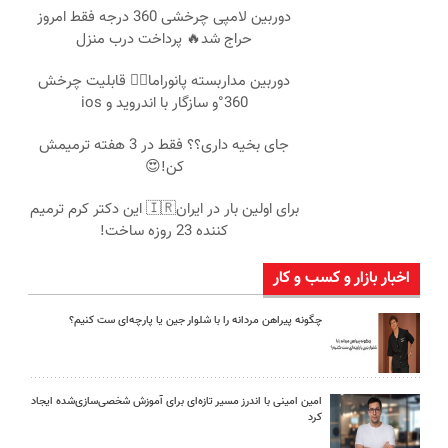
دوربین لامپی چرخشی 360 درجه فقط امروز
حراج شد🔥 پرداخت درب منزل
دوربین مداربسته پانوراما👈🏻 قابلیت چرخش
360°و سازگار با اندروید و ios
جای بخیه داری؟؟ فقط در 3 هفته ترمیمش
کن!😍
برای اولین بار در ایران🇮🇷 این دکتر کرم ترمیم
کننده 23 روزه ساخت!
اخبار بازار و کسب و کار
چگونه پیراهن مردانه را با شلوار جین یا پارچه‌ای ست کنیم؟
امین امینی با اندرز مسیر تازه‌ای برای آموزش شخصی‌سازی‌شده ایجاد
کرد