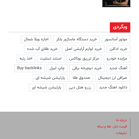
وبگردی
موتور آسانسور
خرید دستگاه ماساژور بلکر
اجاره ویلا شمال
خرید ادکلن
خرید لوازم آرایشی اصل
خرید طلای آب شده
مزایده خودرو
مرکز تزریق بوتاکس
استند تسلیت
اخذ رتبه
آهنگ جدید
خرید دوچرخه برقی
چاپ لیبل
Buy backlinks
صرافی ارز دیجیتال
صندوق طلا
پارتیشن شیشه ای
دانلود اهنگ جدید
رزرو هتل دبی
پارتیشن شیشه ای
درباره ما
قیمت دلار، طلا و سکه
تبلیغات