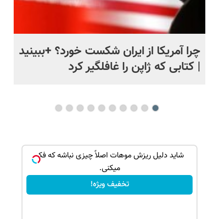
ی
چرا آمریکا از ایران شکست خورد؟ +ببینید
اس
| کتابی که ژاپن را غافلگیر کرد
بک!
شاید دلیل ریزش موهات اصلاً چیزی نباشه که فکر
میکنی.
تخفیف ویژه!