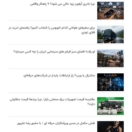
چرا باتری آیفون زود خالی می شود؟ ۹ راهکار واقعی
برای سفرهای طولانی کدام اتوبوس را انتخاب کنیم؟ راهنمای خرید در
فلای تودی
لو رفت! فضای سبز فیلم های سینمایی ایران را چه کسی میسازد؟
سانترال یا ویپ؟ راز ارتباطات پایدار در شرکت‌های حرفه‌ای
مقایسه قیمت تجهیزات برق صنعتی بازار؛ چرا برندها قیمت متفاوتی
دارند؟
نقش مکمل در مسیر ورزشکاران حرفه ای ؛ با حضور رضا علیپور