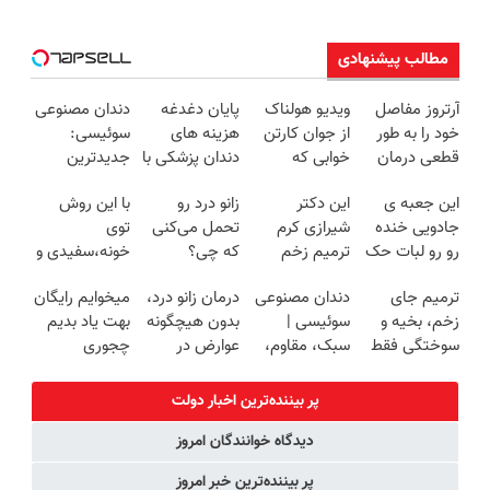
مطالب پیشنهادی
آرتروز مفاصل
ویدیو هولناک
پایان دغدغه
دندان مصنوعی
خود را به طور
از جوان کارتن
هزینه های
سوئیسی:
قطعی درمان
خوابی که
دندان پزشکی با
جدیدترین
کنید!
میلیاردر شد.
پک سفید
فناوری اروپا،
این جعبه ی
این دکتر
زانو درد رو
با این روش
◗پرسش‌نامه◖
آموزش رایگان
کننده خانگی
سبک و مقاوم |
جادویی خنده
شیرازی کرم
تحمل می‌کنی
توی
پرداخت قسطی
رو رو لبات حک
ترمیم زخم
که چی؟
خونه،سفیدی و
میکنه
ایرانی را
راه‌حلش
زیبایی دندوناتو
ترمیم جای
دندان مصنوعی
درمان زانو درد،
میخوایم رایگان
خرید40%تخفیف
ساخت!!!
همین‌جاست!
برگردون
زخم، بخیه و
سوئیسی |
بدون هیچگونه
بهت یاد بدیم
(40%off)
سوختگی فقط
سبک، مقاوم،
عوارض در
چجوری
در 3 هفته!!😍
طبیعی! ویزیت
منزل
پولدارشی! باور
رایگان+پرداخت
(◂پرسش‌نامه)
نداری امتحانش
پر بیننده‌ترین اخبار دولت
اقساطی😍
مجانیه
دیدگاه خوانندگان امروز
پر بیننده‌ترین خبر امروز