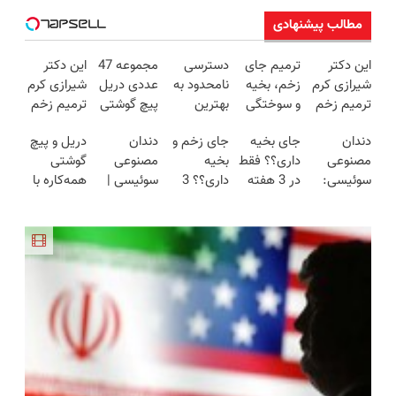
مطالب پیشنهادی
این دکتر
ترمیم جای
دسترسی
مجموعه 47
این دکتر
شیرازی کرم
زخم، بخیه
نامحدود به
عددی دریل
شیرازی کرم
ترمیم زخم
و سوختگی
بهترین
پیچ گوشتی
ترمیم زخم
ایرانی را
فقط در 3
آموزش‌ها تا
شارژی
ایرانی را
دندان
جای بخیه
جای زخم و
دندان
دریل و پیچ
ساخت!!!
هفته!!😍
روز کنکور
(تخفیف به
ساخت!!!
مصنوعی
داری؟؟ فقط
بخیه
مصنوعی
گوشتی
مدت
سوئیسی:
در 3 هفته
داری؟؟ 3
سوئیسی |
همه‌کاره با
محدود)
جدیدترین
ترمیمش
هفته‌ای
سبک،
گیربکس
فناوری
کن!😍
محوش کن!
مقاوم،
هوشمند ⚙️
اروپا، سبک
طبیعی!
(نصف
و مقاوم |
ویزیت
قیمت بازار
پرداخت
رایگان+پرداخت
🔥)
قسطی
اقساطی😍