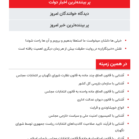
سبک و مقاوم |
360°و سازگار با
رایگان
پر بیننده‌ترین اخبار دولت
پرداخت قسطی
اندروید و ios
پولسازی)
دیدگاه خوانندگان امروز
پر بیننده‌ترین خبر امروز
خیلی ها دلشان میخواست ما استعفا بدهیم و برویم و آن ها راحت شوند!
نقش «خبرنگاران» در روایت حقیقت بیش از هر زمان دیگری اهمیت یافته است
در همین زمینه
آشنایی با قانون الحاق چند ماده به قانون نظارت شورای نگهبان بر انتخابات مجلس
آشنایی با سازمان بازرسی کل کشور
آشنایی با قانون الحاق ماده واحده به قانون انتخابات مجلس
آشنایی با قانون دیوان عدالت اداری
انواع خویشاوندی و قرابت
آشنایی با کمیسیون امنیت ملی و سیاست خارجی مجلس
آشنایی با فرآیند تایید صلاحیت کاندیداهای انتخابات ریاست جمهوری توسط شورای
نگهبان
آشنایی با قانون استفساریه ماده 6 قانون انتخابات مجلس شورای اسلامی