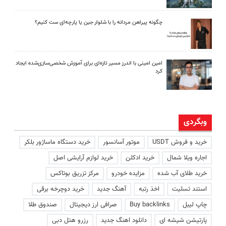
چگونه پیراهن مردانه را با شلوار جین یا پارچه‌ای ست کنیم؟
امین امینی با اندرز مسیر تازه‌ای برای آموزش شخصی‌سازی‌شده ایجاد
کرد
وبگردی
خرید و فروش USDT
موتور آسانسور
خرید دستگاه ماساژور بلکر
اجاره ویلا شمال
خرید ادکلن
خرید لوازم آرایشی اصل
خرید طلای آب شده
مزایده خودرو
مرکز تزریق بوتاکس
استند تسلیت
اخذ رتبه
آهنگ جدید
خرید دوچرخه برقی
چاپ لیبل
Buy backlinks
صرافی ارز دیجیتال
صندوق طلا
پارتیشن شیشه ای
دانلود اهنگ جدید
رزرو هتل دبی