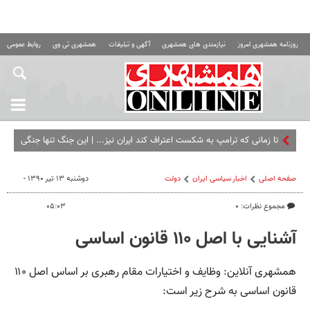
روزنامه همشهری امروز
نیازمندی های همشهری
آگهی و تبلیغات
همشهری تی وی
روابط عمومی ه
تا زمانی که ترامپ به شکست اعتراف کند ایران نیز... | این جنگ تنها جنگی
است که آمریکا شکستش را می‌پذیرد
صفحه اصلی
اخبار سیاسی ایران
دولت
دوشنبه ۱۳ تیر ۱۳۹۰ -
مجموع نظرات: ۰
۰۵:۰۳
آشنایی با اصل ۱۱۰ قانون اساسی
همشهری آنلاین: وظایف‏ و اختیارات‏ مقام رهبری بر اساس اصل ۱۱۰
قانون اساسی به شرح زیر است: