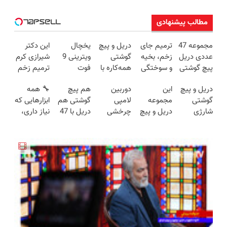
مطالب پیشنهادی
مجموعه 47
ترمیم جای
دریل و پیچ
یخچال
این دکتر
عددی دریل
زخم، بخیه
گوشتی
ویترینی 9
شیرازی کرم
پیچ گوشتی
و سوختگی
همه‌کاره با
فوت
ترمیم زخم
شارژی
فقط در 3
گیربکس
ایستکول
ایرانی را
دریل و پیچ
این
دوربین
هم پیچ
🔧 همه
(تخفیف به
هفته!!😍
هوشمند ⚙️
(جدید)
ساخت!!!
گوشتی
مجموعه
لامپی
گوشتی هم
ابزارهایی که
مدت
(نصف
شارژی
دریل و پیچ
چرخشی
دریل با 47
نیاز داری،
محدود)
قیمت بازار
فوق‌قدرت با
گوشتی رو با
360 درجه
تیکه
توی یه کیف
🔥)
کنترل
گارانتی و
فقط امروز
کاربردی! تا
جمع شده!
سرعت ⚡
نصف قیمت
حراج شد🔥
تخفیف داره
تخفیف به
(همراه با
بخر!😉
پرداخت
بخرش!🔥
مدت
متعلقات)
درب منزل
محدود