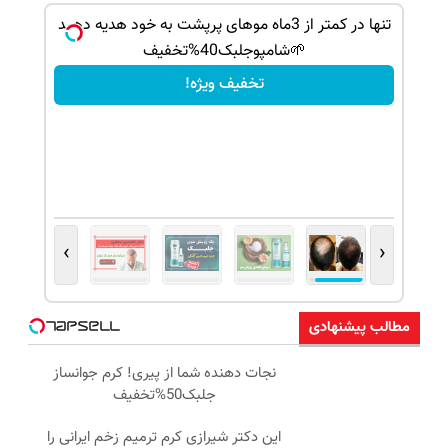
بک!
تنها در کمتر از 3ماه موهای پرپشت به خود هدیه دهید
🌱شامپوجلبک40%تخفیف
تخفیف ویژه!
›
‹
مطالب پیشنهادی
نجات دهنده شما از پیری! کرم جوانساز
جلبک50%تخفیف
این دکتر شیرازی کرم ترمیم زخم ایرانی را