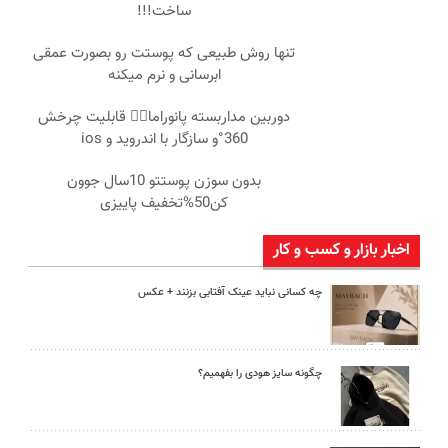
ساخت!!!
تنها روش طبیعی که پوستت رو بصورت عمقی
ابرسانی و نرم میکنه
دوربین مداربسته پانوراما👈🏻 قابلیت چرخش
360°و سازگار با اندروید و ios
بدون سوزن پوستتو 10سال جوون
کن50%تخفیف پاییزی
اخبار بازار و کسب و کار
چه کسانی نباید عینک آفتابی بزنند + عکس
چگونه سایز هودی را بفهمیم؟