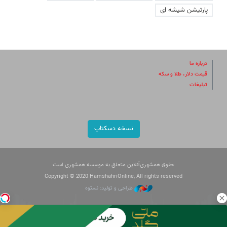
پارتیشن شیشه ای
درباره ما
قیمت دلار، طلا و سکه
تبلیغات
نسخه دسکتاپ
حقوق همشهری‌آنلاین متعلق به موسسه همشهری است
Copyright © 2020 HamshahriOnline, All rights reserved
طراحی و تولید: نستوه