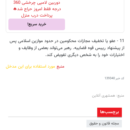
دوربین لامپی چرخشی 360
درجه فقط امروز حراج شد🔥
پرداخت درب منزل
خرید سریع!
11 - عفو یا تخفیف‏ مجازات‏ محکومین‏ در حدود موازین‏ اسلامی‏ پس‏
از پیشنهاد رییس‏ قوه‏ قضاییه‏. رهبر می‌‌تواند بعضی‏ از وظایف‏ و
اختیارات‏ خود را به‏ شخص‏ دیگری‏ تفویض‏ کند.
منبع
مورد استفاده برای این مدخل
کد خبر
139340
منبع: همشهری آنلاین
برچسب‌ها
مجله قانون و حقوق