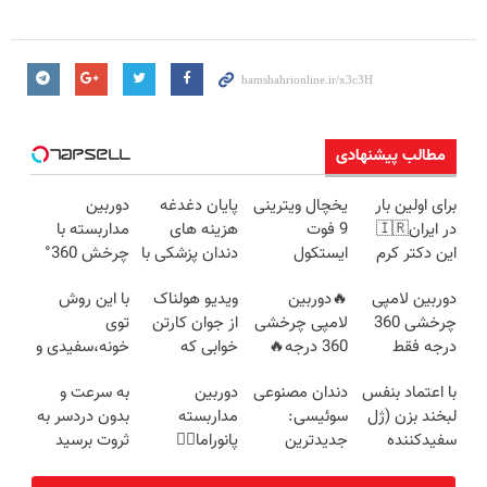
مطالب پیشنهادی
برای اولین بار
یخچال ویترینی
پایان دغدغه
دوربین
در ایران🇮🇷
9 فوت
هزینه های
مداربسته با
این دکتر کرم
ایستکول
دندان پزشکی با
چرخش 360°
ترمیم کننده 23
(جدید)
پک سفید
+ تخفیف
دوربین لامپی
🔥دوربین
ویدیو هولناک
با این روش
روزه ساخت!
کننده خانگی
(ضمانت
چرخشی 360
لامپی چرخشی
از جوان کارتن
توی
تعویض +
درجه فقط
360 درجه🔥
خوابی که
خونه،سفیدی و
پرداخت درب
امروز حراج شد
پرداخت درب
میلیاردر شد.
زیبایی دندوناتو
منزل)
با اعتماد بنفس
دندان مصنوعی
دوربین
به سرعت و
🔥 پرداخت
منزل + گارانتی
آموزش رایگان
برگردون
لبخند بزن (ژل
سوئیسی:
مداربسته
بدون دردسر به
درب منزل
تعویض
(40%off)
سفیدکننده
جدیدترین
پانوراما👈🏻
ثروت برسید
دندان40%تخفیف)
فناوری اروپا،
قابلیت چرخش
(دوره کاملا