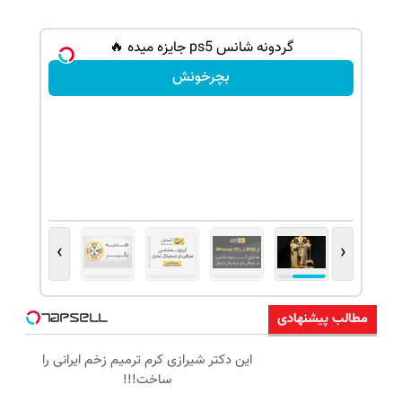
گردونه شانس ps5 جایزه میده 🔥
بچرخونش
›
‹
مطالب پیشنهادی
این دکتر شیرازی کرم ترمیم زخم ایرانی را
ساخت!!!