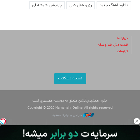
دانلود اهنگ جدید
رزرو هتل دبی
پارتیشن شیشه ای
درباره ما
قیمت دلار، طلا و سکه
تبلیغات
نسخه دسکتاپ
حقوق همشهری‌آنلاین متعلق به موسسه همشهری است
Copyright © 2020 HamshahriOnline, All rights reserved
طراحی و تولید: نستوه