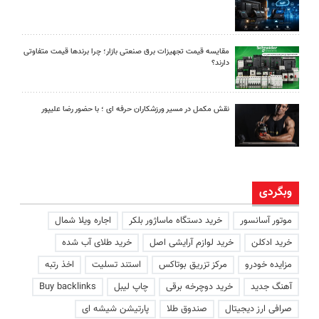
مقایسه قیمت تجهیزات برق صنعتی بازار؛ چرا برندها قیمت متفاوتی
دارند؟
نقش مکمل در مسیر ورزشکاران حرفه ای ؛ با حضور رضا علیپور
وبگردی
موتور آسانسور
خرید دستگاه ماساژور بلکر
اجاره ویلا شمال
خرید ادکلن
خرید لوازم آرایشی اصل
خرید طلای آب شده
مزایده خودرو
مرکز تزریق بوتاکس
استند تسلیت
اخذ رتبه
آهنگ جدید
خرید دوچرخه برقی
چاپ لیبل
Buy backlinks
صرافی ارز دیجیتال
صندوق طلا
پارتیشن شیشه ای