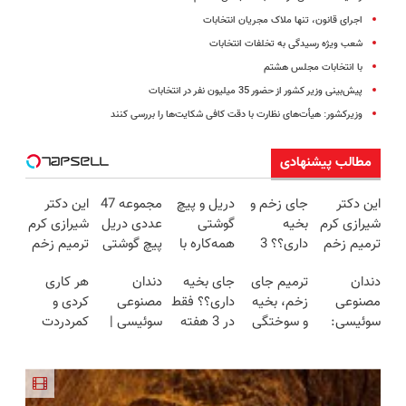
اجرای قانون، تنها ملاک مجریان انتخابات
شعب ویژه رسیدگی به تخلفات انتخابات
با انتخابات مجلس هشتم
پیش‌بینی وزیر کشور از حضور 35 میلیون نفر در انتخابات
وزیرکشور: هیأت‌های نظارت با دقت کافی شکایت‌ها را بررسی کنند
مطالب پیشنهادی
این دکتر
جای زخم و
دریل و پیچ
مجموعه 47
این دکتر
شیرازی کرم
بخیه
گوشتی
عددی دریل
شیرازی کرم
ترمیم زخم
داری؟؟ 3
همه‌کاره با
پیچ گوشتی
ترمیم زخم
ایرانی را
هفته‌ای
گیربکس
شارژی
ایرانی را
دندان
ترمیم جای
جای بخیه
دندان
هر کاری
ساخت!!!
محوش کن!
هوشمند ⚙️
(تخفیف به
ساخت!!!
مصنوعی
زخم، بخیه
داری؟؟ فقط
مصنوعی
کردی و
(نصف
مدت
سوئیسی:
و سوختگی
در 3 هفته
سوئیسی |
کمردردت
قیمت بازار
محدود)
جدیدترین
فقط در 3
ترمیمش
سبک،
درمان نشد؟
🔥)
فناوری
هفته!!😍
کن!😍
مقاوم،
پر کردن
اروپا، سبک
طبیعی!
پرسشنامه و
و مقاوم |
ویزیت
دریافت راه