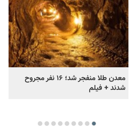
پرداخت
رایگان+پرداخت
حل
قسطی
اقساطی😍
ج
معدن طلا منفجر شد؛ ۱۶ نفر مجروح
خن
شدند + فیلم
رو
فا
می