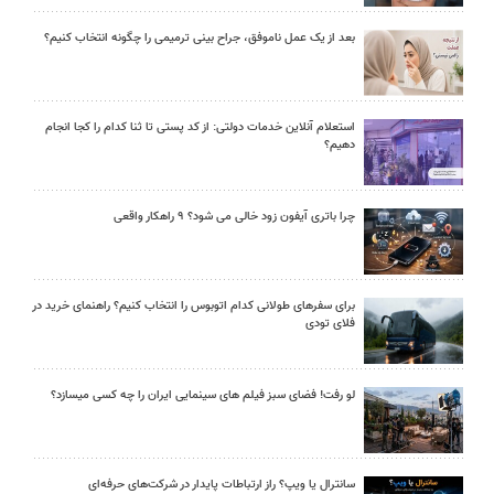
بعد از یک عمل ناموفق، جراح بینی ترمیمی را چگونه انتخاب کنیم؟
استعلام آنلاین خدمات دولتی: از کد پستی تا ثنا کدام را کجا انجام
دهیم؟
چرا باتری آیفون زود خالی می شود؟ ۹ راهکار واقعی
برای سفرهای طولانی کدام اتوبوس را انتخاب کنیم؟ راهنمای خرید در
فلای تودی
لو رفت! فضای سبز فیلم های سینمایی ایران را چه کسی میسازد؟
سانترال یا ویپ؟ راز ارتباطات پایدار در شرکت‌های حرفه‌ای