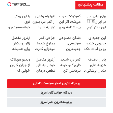
مطالب پیشنهادی
برای اولین بار
کمردردت خوب
تنها راه رهایی
با این روش
در ایران🇮🇷
می‌شه، اگر این
از کمر درد بدون
توی
این دکتر کرم
پرسشنامه رو پر
نیاز به دارو!
خونه،سفیدی و
ترمیم کننده 23
کنی!!
(◂پرسش‌نامه)
زیبایی دندوناتو
این جعبه ی
دندان مصنوعی
جراحی کمر
آرتروز مفصل
روزه ساخت!
برگردون
جادویی خنده
سوئیسی:
ممنوع شده!
زانو رو یکبار
(40%off)
رو رو لبات حک
جدیدترین
میخوای کمرت
برای همیشه
میکنه
فناوری اروپا،
رو در منزل
درمان کن!
پایان دغدغه
کمر درد شدید
آرتروز مفاصل
ویدیو هولناک
خرید40%تخفیف
سبک و مقاوم |
درمان کنی؟
◗پرسش‌نامه◖
هزینه های
داری؟ تو خونه
خود را به طور
از جوان کارتن
پرداخت قسطی
((پرسش‌نامه))
دندان پزشکی با
درمانش کن
قطعی درمان
خوابی که
پک سفید
(◂پرسش‌نامه
کنید!
میلیاردر شد.
کننده خانگی
رو پرکن)
◗پرسش‌نامه◖
آموزش رایگان
پر بیننده‌ترین اخبار سیاست داخلی
دیدگاه خوانندگان امروز
پر بیننده‌ترین خبر امروز