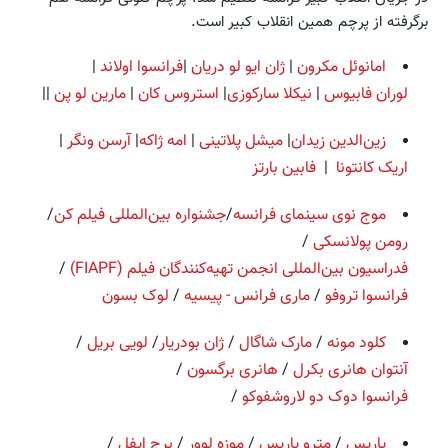
برگرفته از پرچم همین انقلاب کبیر است.
امانوئل مکرون
|
ژان ایو لو دریان
|
فرانسوا اولاند
|
لوران فابیوس
|
نیکلا سارکوزی
|
استروس کان
|
مارین لو پن
||
زین‌الدین زیدان
|
میشل پلاتینی
|
امه ژاکه
|
آرسن ونگر
|
اریک کانتونا
|
فابین بارتز
موج نوی سینمای فرانسه
/
جشنواره بین‌المللی فیلم کن
/
رومن پولانسکی
/
فدراسیون بین‌المللی انجمن تهیه‌کنندگان فیلم (FIAPF)
/
فرانسوا تروفو
/
ماری فرانس - پیسیه
/
لوک بسون
کلود مونه
/
مارک شاگال
/
ژان بودریار
/
لویی بریل
/
آنتوان هانری بکرل
/
هانری برگسون
/
فرانسوا دوک دو لاروشفوکو
/
پاریس
/
مترو پاریس
/
موزه لوور
/
برج ایفل
/