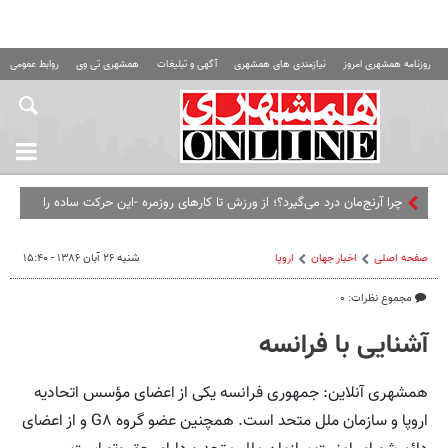
روزنامه همشهری امروز
نیازمندی های همشهری
آگهی و تبلیغات
همشهری تی وی
روابط عمومی ه
چرا آرنج‌مان درد می‌گیرد؟؛ از ورزش تا کارهای روزمره -این حرکت ساده را
امتحان کنید
صفحه اصلی
اخبار جهان
اروپا
شنبه ۲۶ آبان ۱۳۸۶ - ۱۵:۴۰
مجموع نظرات: ۰
آشنایی با فرانسه
همشهری آنلاین: جمهوری فرانسه یکی از اعضای مؤسس اتحادیه
اروپا و سازمان ملل متحد است. همچنین عضو گروه G۸ و از اعضای