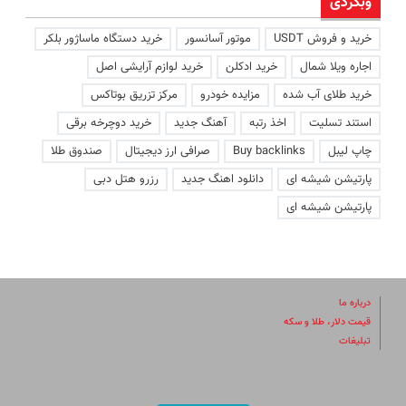
وبگردی
خرید و فروش USDT
موتور آسانسور
خرید دستگاه ماساژور بلکر
اجاره ویلا شمال
خرید ادکلن
خرید لوازم آرایشی اصل
خرید طلای آب شده
مزایده خودرو
مرکز تزریق بوتاکس
استند تسلیت
اخذ رتبه
آهنگ جدید
خرید دوچرخه برقی
چاپ لیبل
Buy backlinks
صرافی ارز دیجیتال
صندوق طلا
پارتیشن شیشه ای
دانلود اهنگ جدید
رزرو هتل دبی
پارتیشن شیشه ای
درباره ما
قیمت دلار، طلا و سکه
تبلیغات