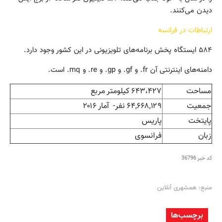
دیدن می‌کنند.
ارتباطات در فرانسه
۵۸۴ ایستگاه پخش برنامه‌های تلویزیونی در این کشور وجود دارد.
دامنه‌های اینترنتی آن fr. و gf. و gp. و re. و mq. است.
مساحت
۶۴۳،۴۲۷ کیلومتر مربع
جمعیت
۶۴,۶۶۸,۱۲۹ نفر- آمار ۲۰۱۶
پایتخت
پاریس
زبان
فرانسوی
کد خبر
36796
منبع: همشهری آنلاین
برچسب‌ها