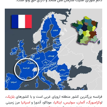
دائم شورای امنیت سازمان ملل متحد و دارای حق وتو است.
فرانسه بزرگترین کشور منطقه اروپای غربی است و با کشورهای
بلژیک
،
ل
وکزامبورگ
،
آلمان
،
سوئیس
،
ایتالیا
، موناکو، آندورا و
اسپانیا
مرز زمینی