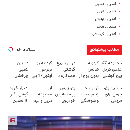
آشنایی با استونی
آشنایی با لتونی
آشنایی با لیتوانی
آشنایی با ایرلند
آشنایی با گرجستان
مطالب پیشنهادی
مجموعه 47
گردونه
دریل و پیچ
گردونه رو
دوربین
عددی دریل
شانس
گوشتی
بچرخون
لامپی
پیچ گوشتی
بدون پوچ از
همه‌کاره با
آیفون17 ببر
چرخشی
شارژی
PS5 تا
گیربکس
🔥
360 درجه
ماشین پژو
ترمیم جای
پژو پارس
این
اعتبار خرید
(تخفیف به
آیفون17 و
هوشمند ⚙️
فقط امروز
پارس برای
زخم، بخیه
پرتقاضاترین
مجموعه
گوشی بگیر
مدت
بیت کوین
(نصف
حراج شد🔥
فروش
و سوختگی
خودروی
دریل و پیچ
📱 همین
محدود)
🔥
قیمت بازار
پرداخت
داری؟ اینجا
فقط در 3
ایران | برای
گوشتی رو با
حالا
🔥)
درب منزل
سریع
هفته!!😍
فروشش
گارانتی و
درخواست
بفروشش
فرصت رو از
نصف قیمت
اعتبار بده
دست نده!
بخر!😉
🎯