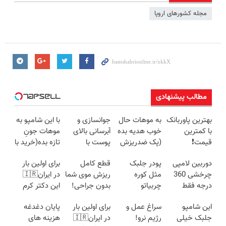
مجله کشورهای اروپا
مطالب پیشنهادی
بهترین پاوربانک
به موهات حال
جوانسازی و
با این شامپو به
با کمترین
خوب هدیه بده
آبرسانی بالای
موهات جونِ
قیمت❗
(پک ضدریزش
پوست با
تازه بده(خرید با
جلبک با
اسپیرولینا
تخفیف)
دوربین لامپی
پودر جلبک
قطع کامل
برای اولین بار
40%تخفیف)
چرخشی 360
مثل کوره
ریزش موی شما
در ایران🇮🇷
درجه فقط
چربیاتو
بدون جراحی!
این دکتر کرم
امروز حراج شد
میسوزونه
شامپوجلبک
ترمیم کننده 23
این شامپو
سراغ عمل و
برای اولین بار
پایان دغدغه
🔥 پرداخت
تضمین کیفیت
روزه ساخت!
جلبک خیلی
رژیم نرو!
در ایران🇮🇷
هزینه های
درب منزل