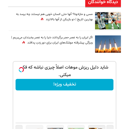
دیدگاه خوانندگان
مسی و مارادونا؟ آنها حتی انسان خوبی هم نیستند چه برسد به
بهترین تاریخ | دو بازیکن از آنها بالاترند
اگر ایران را به عصر حجر برگردانند دنیا را به عصر یخبندان می‌بریم |
ویژگی پیشرفته موشک‌های ایران برای دور زدن پدافند
ک جهت
شاید دلیل ریزش موهات اصلاً چیزی نباشه که فکر
میکنی.
تخفیف ویژه!