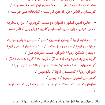
سایت خدمات مدنی فرانسه
/
کلیسای نوتردام
/
قلعه بویار
/
گورستان پرلاشز
/
پل راه‌آهن گارابیت
/
کتابخانه ملی فرانسه
/
جایزه ادبی گنکور
/
آنتوان دو سنت اگزوپری
/
آلن روب‌گریه
/
دنی دیدرو
/
ژان ماری گوستاو لوکلزیو
/
ژول ورن
/
آلبر کامو
اتحادیه اروپا
/
پیمان لیسبون
/
ناتو
/
سازمان جهانی تجارت
/
پارلمان اروپا
/
سازمان ملل متحد
/
منشور حقوق اساسی اروپا
/
پیمان شنگن اروپا
/
شورای امنیت سازمان ملل
/
گروه پنج به علاوه یک (G ۵ +۱)
/
گروه ۲۰
/
گروه هشت (G۸)
/
گروه چهارجانبه
/
یونسکو
/
منطقه یورو
/
بانک مرکزی اروپا
/
شورای اروپا
/
کمیسیون اروپا
/
ایکوموس
/
کنفرانس امنیتی مونیخ
/
داووس
/
سازمان تحقیقات هسته‌ای اروپا
/
سازمان فضایی اتحادیه اروپا
/
نیاکان فرانسوی‌ها گول‌ها بودند و تبار سلتی داشتند. آنها تا زمان