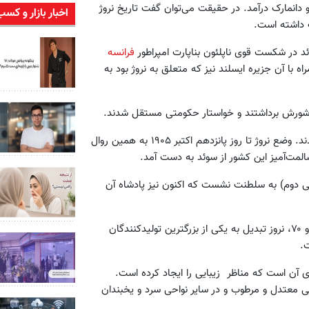
وئد و دانمارک درآمد. در حقیقت می‌توان گفت تاریخ نروژ
اخبار بازار و کسب
ک داشته است.
فرانسه
ه با آن جزیره ایسلند نیز که متعلق به نروژ بود به
به شورش برداشتند و خواستار حکومتی مستقل شدند.
سرانجام رهبران سوئد و نروژ با استقرار سلطنت دوگانه به توافق رسیدند. وضع نروژ تا روز پانزدهم اکتبر ۱۹۰۵ به همین روال
المت‌آمیز این کشور از سوئد به دست آمد.
نگ جهانی دوم) به سلطنت نشست که اکنون نیز پادشاه آن
به دنبال کشف منابع عظیمی از نفت و گاز طبیعی در دهه‌های ۱۹۶۰ و ۷۰، نروز تبدیل به یکی از بزرگترین تولیدکنندگان
ت.
 آن است که مناظر زیبایی را ایجاد کرده است.
ی معتدل و مرطوب و در سایر نواحی سرد و یخبندان