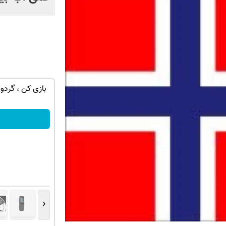
ت کوین برنده شو 🔥
nokia 105👈🏻تخفیف ویژه + پرداخت درب
بازی کن ، گردون
💥
منزل و گارانتی😍
سفارش بده!
‹