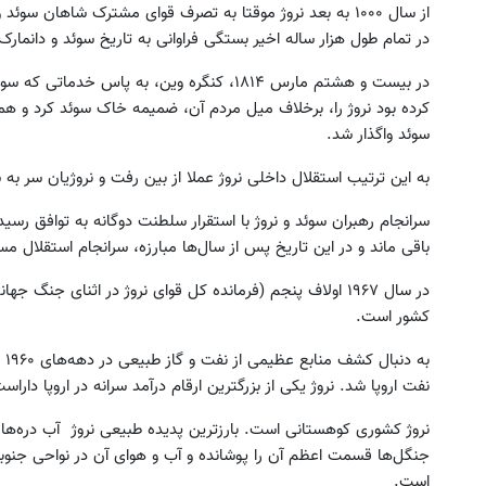
از سال ۱۰۰۰ به بعد نروژ موقتا به تصرف قوای مشترک شاهان س
در تمام طول هزار ساله اخیر بستگی فراوانی به تاریخ سوئد و دانمار
در بیست و هشتم مارس ۱۸۱۴،‌ کنگره وین، به پاس خدماتی که سوئد در شکست قوی ناپلئون بناپارت امپراطور
کرده بود نروژ را، برخلاف میل مردم آن،‌ ضمیمه خاک سوئد کرد و همرا
سوئد واگذار شد.
به این ترتیب استقلال داخلی نروژ عملا از بین رفت و نروژیان سر 
باقی ماند و در این تاریخ پس از سال‌ها مبارزه، سرانجام استقلال مس
در سال ۱۹۶۷ اولاف پنجم (فرمانده کل قوای نروژ در اثنای ج
کشور است.
نفت اروپا شد. نروژ یکی از بزرگترین ارقام درآمد سرانه در اروپا داراس
نروژ کشوری کوهستانی است. بارزترین پدیده طبیعی نروژ آب دره‌های
جنگل‌ها قسمت اعظم آن را پوشانده و آب و هوای آن در نواحی جنوب
است.