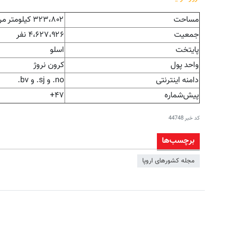
مساحت
۳۲۳،۸۰۲ کیلومتر مربع
جمعیت
۴،۶۲۷،۹۲۶ نفر
پایتخت
اسلو
واحد پول
کرون نروژ
دامنه اینترنتی
no. و sj. و bv.
پیش‌شماره
۴۷+
کد خبر
44748
برچسب‌ها
مجله کشورهای اروپا