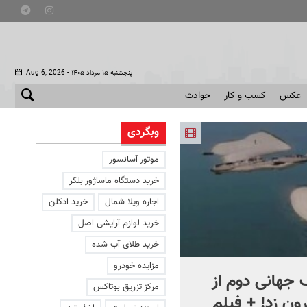
- پنجشنبه ۱۵ مرداد ۱۴۰۵
Aug 6, 2026
عکس
کسب و کار
حوادث
وبگردی
موتور آسانسور
خرید دستگاه ماساژور بلکر
اجاره ویلا شمال
خرید ادکلن
خرید لوازم آرایشی اصل
خرید طلای آب شده
مزایده خودرو
جهانی دوم از
افشای اطلاعات برای ترور
مرکز تزریق بوتاکس
ون زد! + فیلم
بارون ترامپ | ماجرای قرار