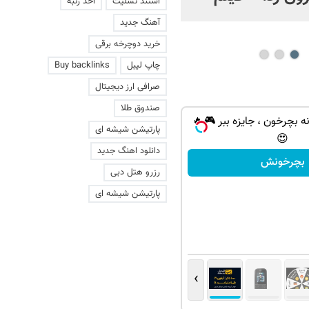
استند تسلیت
اخذ رتبه
عاشقانه با یک زن
آهنگ جدید
خرید دوچرخه برقی
چاپ لیبل
Buy backlinks
صرافی ارز دیجیتال
صندوق طلا
ه بچرخون ، جایزه ببر 🎮🔥
پارتیشن شیشه ای
😍
دانلود اهنگ جدید
بچرخونش
رزرو هتل دبی
پارتیشن شیشه ای
›