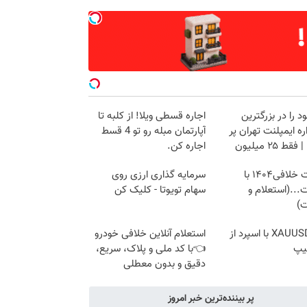
د را در بزرگترین
اجاره‌ قسطی ویلا! از کلبه تا
ه ایمپلنت تهران پر
آپارتمان مبله رو تو 4 قسط
قط ۲۵ میلیون
اجاره کن.
دریافت خلافی۱۴۰۴ با
سرمایه گذاری ارزی روی
...(استعلام و
سهام تویوتا - کلیک کن
ت)
ترید XAUUSD با اسپرد از
استعلام آنلاین خلافی خودرو
یپ
👈با کد ملی و پلاک، سریع،
دقیق و بدون معطلی
پر بیننده‌ترین خبر امروز