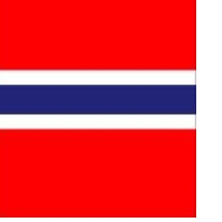
 موبایل نوکیا رجیستر شده🔥 (پرداخت
از PS5 تا آیفون17 و بی
درب منزل + تخفیف ویژه)
گردونه شانس بدون پوچ 
سفارش بده!
بچرخونش