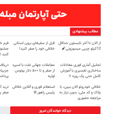
مطالب پیشنهادی
از الان تا آخر تابستون حداقل
قبل از سفرهای برون استانی
فرم خو
12کیلو چربی میسوزونی🧨
خلافی خود را صفر کنید!
جشنوار
کنید ! | ف
تحلیل آماری فوری معادلات
معاملات جهانی نفت با اسپرد
ساختاری تفسیری با آموزش
از صفر و تا ۵۰۰ دلار بونوس
جزییات
کامل حتی یک روزه !!
اولیه
پرداخ
خلافی خودروتو الان ببین، با
استعلام فوری و آنلاین خلافی
پلاک و کد ملی، بدون نیاز به
پلیس راهور🚨
صفر پ
مراجعه حضوری
دیدگاه خوانندگان امروز